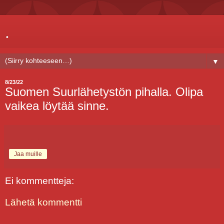
.
▼
8/23/22
Suomen Suurlähetystön pihalla. Olipa
vaikea löytää sinne.
Jaa muille
Ei kommentteja:
Lähetä kommentti