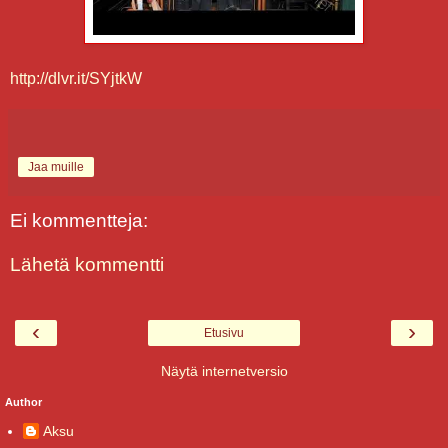
http://dlvr.it/SYjtkW
Jaa muille
Ei kommentteja:
Lähetä kommentti
‹
›
Etusivu
Näytä internetversio
Author
Aksu