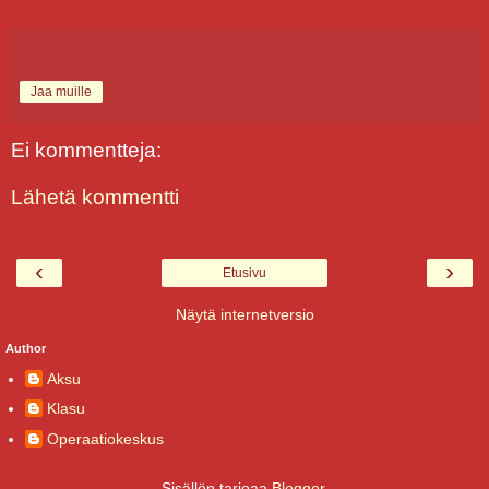
Jaa muille
Ei kommentteja:
Lähetä kommentti
‹
›
Etusivu
Näytä internetversio
Author
Aksu
Klasu
Operaatiokeskus
Sisällön tarjoaa
Blogger
.