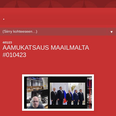
.
▼
4/01/23
AAMUKATSAUS MAAILMALTA
#010423