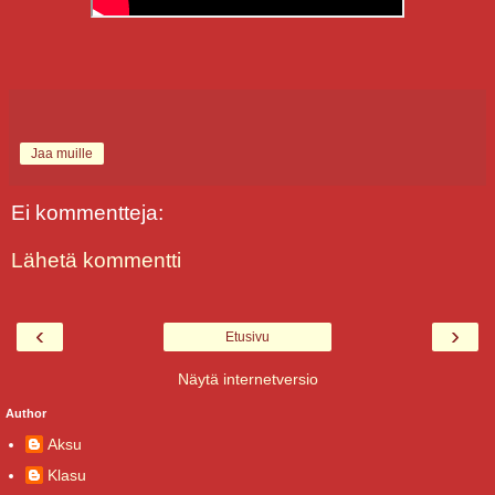
Jaa muille
Ei kommentteja:
Lähetä kommentti
‹
›
Etusivu
Näytä internetversio
Author
Aksu
Klasu