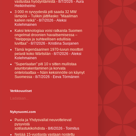
vastustaa hyödyntämistä
- 8/7/2026
- Aura
Heikinheimo
3 000 m syvyydestä piti saada 32 MW
lämpöä – Tulikin jättifiasko: ”Maailman
kallein reikä”
- 8/7/2026
- Aleksi
Kolehmainen
Kaksi teknologiaa voisi ratkaista Suomen
ongelmat droonien havaitsemisessa –
”Helppoja ja suhteellisen edullisia
luvittaa”
- 8/7/2026
- Kristiina Suojanen
Tämä legendaarinen 1970-luvun moottori
pelasti koko Wärtsilän
- 8/7/2026
- Aleksi
Kolehmainen
”Superlaatan” piti 10 v sitten mullistaa
asuntorakentaminen ja korvata
ontelolaattaa – Näin keksinnölle on käynyt
Suomessa
- 8/7/2026
- Eeva Törmänen
Verkkouutiset
Ladataan...
Nykysuomi.com
Puola ja Yhdysvallat neuvottelevat
pysyvistä
sotilastukikohdista
- 8/6/2026
- Toimitus
Neljää 15-vuotiasta vastaan nostettu