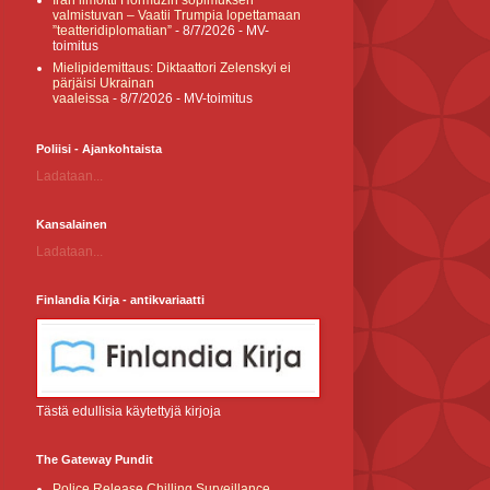
Iran ilmoitti Hormuzin sopimuksen
valmistuvan – Vaatii Trumpia lopettamaan
”teatteridiplomatian”
- 8/7/2026
- MV-
toimitus
Mielipidemittaus: Diktaattori Zelenskyi ei
pärjäisi Ukrainan
vaaleissa
- 8/7/2026
- MV-toimitus
Poliisi - Ajankohtaista
Ladataan...
Kansalainen
Ladataan...
Finlandia Kirja - antikvariaatti
Tästä edullisia käytettyjä kirjoja
The Gateway Pundit
Police Release Chilling Surveillance