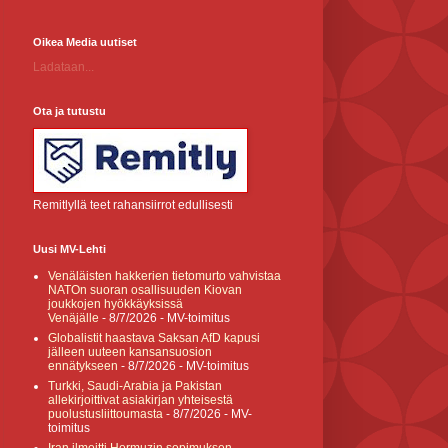
Oikea Media uutiset
Ladataan...
Ota ja tutustu
Remitlyllä teet rahansiirrot edullisesti
Uusi MV-Lehti
Venäläisten hakkerien tietomurto vahvistaa
NATOn suoran osallisuuden Kiovan
joukkojen hyökkäyksissä
Venäjälle
- 8/7/2026
- MV-toimitus
Globalistit haastava Saksan AfD kapusi
jälleen uuteen kansansuosion
ennätykseen
- 8/7/2026
- MV-toimitus
Turkki, Saudi-Arabia ja Pakistan
allekirjoittivat asiakirjan yhteisestä
puolustusliittoumasta
- 8/7/2026
- MV-
toimitus