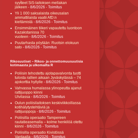
syytteet SiS-laitoksen mellakan
jälkeen
- 8/6/2026
- Toimitus
Yli 1 000 saksalaista oikeusalan
ammattilaista vaatii AfD:n
kieltämistä
- 8/6/2026
- Toimitus
Ensimmäinen tiikeri vapautettu luontoon
Kazakstanissa 70
vuoteen
- 8/6/2026
- Toimitus
Puutarhasta pöytään: Ruotsin elokuun
sato
- 8/6/2026
- Toimitus
Rikosuutiset – Rikos- ja onnettomuusuutisia
kotimaasta ja ulkomailta R
Poliisin tehostettu ajotapavalvonta tuotti
tulosta rallien aikaan Jyväskylässä – 74
ajokorttia hyllylle
- 8/6/2026
- Toimitus
Vahvassa humalassa ylinopeutta ajanut
rattijuoppo kiinni
Ulvilassa
- 8/6/2026
- Toimitus
Oulun poliisilaitoksen keskiviikkoillassa
kotihälytystehtäviä ja
rattijuoppoja
- 8/6/2026
- Toimitus
Poliisilla operaatio Tampereen
rautatieasemalla – kolme henkilöä otettu
kiinni
- 8/6/2026
- Toimitus
Poliisilla operaatio Kivistössä
Vantaalla
- 8/6/2026
- Toimitus