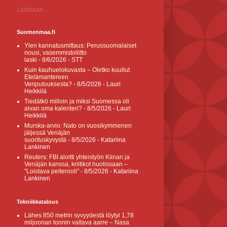
Ladataan...
Suomenmaa.fi
Ylen kannatusmittaus: Perussuomalaiset
nousi, vasemmistoliitto
laski
- 8/6/2026
- STT
Kuin kauhuelokuvasta – Oletko kuullut
Etelämantereen
Veriputouksesta?
- 8/5/2026
- Lauri
Heikkilä
Tiedätkö milloin ja miksi Suomessa oli
aivan oma kalenteri?
- 8/5/2026
- Lauri
Heikkilä
Murska-arvio: Nato on vuosikymmenen
jäljessä Venäjän
suorituskyvystä
- 8/5/2026
- Katariina
Lankinen
Reuters: FBI aloitti yhteistyön Kiinan ja
Venäjän kanssa, kriitikot huolissaan –
"Loistava peiterooli"
- 8/5/2026
- Katariina
Lankinen
Tekniikkatalous
Lähes 850 metrin syvyydestä löytyi 1,78
miljoonan tonnin valtava aarre – Nasa