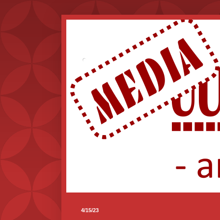
.
4/15/23