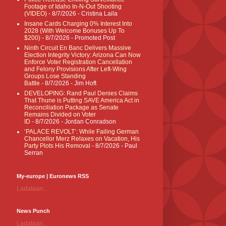
Footage of Idaho In-N-Out Shooting
(VIDEO)
- 8/7/2026
- Cristina Laila
Insane Cards Charging 0% Interest Into
2028 (With Welcome Bonuses Up To
$200)
- 8/7/2026
- Promoted Post
Ninth Circuit En Banc Delivers Massive
Election Integrity Victory: Arizona Can Now
Enforce Voter Registration Cancellation
and Felony Provisions After Left-Wing
Groups Lose Standing
Battle
- 8/7/2026
- Jim Hᴏft
DEVELOPING: Rand Paul Denies Claims
That Thune is Putting SAVE America Act in
Reconciliation Package as Senate
Remains Divided on Voter
ID
- 8/7/2026
- Jordan Conradson
‘PALACE REVOLT’: While Failing German
Chancellor Merz Relaxes on Vacation, His
Party Plots His Removal
- 8/7/2026
- Paul
Serran
My-europe | Euronews RSS
Ladataan...
News Punch
Ladataan...