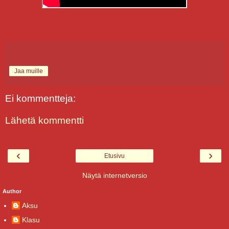
Jaa muille
Ei kommentteja:
Lähetä kommentti
‹
›
Etusivu
Näytä internetversio
Author
Aksu
Klasu