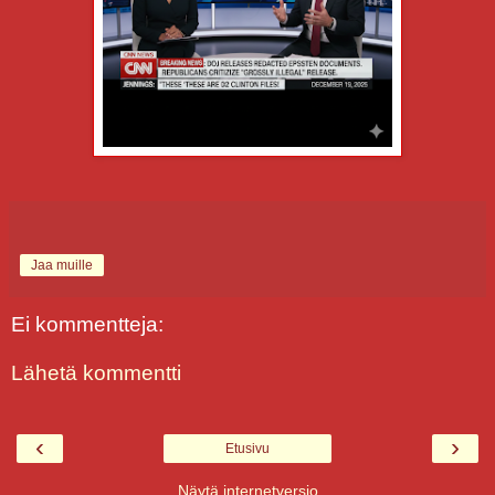
Jaa muille
Ei kommentteja:
Lähetä kommentti
‹
›
Etusivu
Näytä internetversio