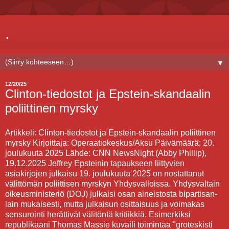
.
▼
12/20/25
Clinton-tiedostot ja Epstein-skandaalin
poliittinen myrsky
Artikkeli: Clinton-tiedostot ja Epstein-skandaalin poliittinen
myrsky Kirjoittaja: Operaatiokeskus/Aksu Päivämäärä: 20.
joulukuuta 2025 Lähde: CNN NewsNight (Abby Phillip),
19.12.2025 Jeffrey Epsteinin tapaukseen liittyvien
asiakirjojen julkaisu 19. joulukuuta 2025 on nostattanut
välittömän poliittisen myrskyn Yhdysvalloissa. Yhdysvaltain
oikeusministeriö (DOJ) julkaisi osan aineistosta bipartisan-
lain mukaisesti, mutta julkaisun osittaisuus ja voimakas
sensurointi herättivät välitöntä kritiikkiä. Esimerkiksi
republikaani Thomas Massie kuvaili toimintaa "groteskisti