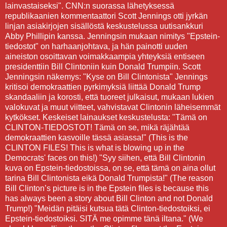
lainvastaiseksi". CNN:n suorassa lähetyksessä
republikaanien kommentaattori Scott Jennings otti jyrkän
linjan asiakirjojen sisällöstä keskustelussa uutisankkuri
Abby Phillipin kanssa. Jenningsin mukaan nimitys "Epstein-
tiedostot" on harhaanjohtava, ja hän painotti uuden
aineiston osoittavan voimakkaampia yhteyksiä entiseen
presidenttiin Bill Clintoniin kuin Donald Trumpiin.
Scott
Jenningsin näkemys: "Kyse on Bill Clintonista" Jennings
kritisoi demokraattien pyrkimyksiä liittää Donald Trump
skandaaliin ja korosti, että tuoreet julkaisut, mukaan lukien
valokuvat ja muut viitteet, vahvistavat Clintonin läheisemmät
kytkökset. Keskeiset lainaukset keskustelusta: "Tämä on
CLINTON-TIEDOSTOT! Tämä on se, mikä räjähtää
demokraattien kasvoille tässä asiassa!" (This is the
CLINTON FILES! This is what is blowing up in the
Democrats' faces on this!) "Syy siihen, että Bill Clintonin
kuva on Epstein-tiedostoissa, on se, että tämä on aina ollut
tarina Bill Clintonista eikä Donald Trumpista!" (The reason
Bill Clinton’s picture is in the Epstein files is because this
has always been a story about Bill Clinton and not Donald
Trump!) "Meidän pitäisi kutsua tätä Clinton-tiedostoiksi, ei
Epstein-tiedostoiksi. SITÄ me opimme tänä iltana." (We