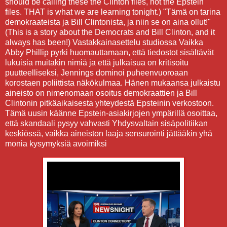
should be calling these the Clinton files, not the Epstein
files. THAT is what we are learning tonight.) "Tämä on tarina
demokraateista ja Bill Clintonista, ja niin se on aina ollut!"
(This is a story about the Democrats and Bill Clinton, and it
always has been!) Vastakkainasettelu studiossa Vaikka
Abby Phillip pyrki huomauttamaan, että tiedostot sisältävät
lukuisia muitakin nimiä ja että julkaisua on kritisoitu
puutteelliseksi, Jennings dominoi puheenvuoroaan
korostaen poliittista näkökulmaa. Hänen mukaansa julkaistu
aineisto on nimenomaan osoitus demokraattien ja Bill
Clintonin pitkäaikaisesta yhteydestä Epsteinin verkostoon.
Tämä uusin käänne Epstein-asiakirjojen ympärillä osoittaa,
että skandaali pysyy vahvasti Yhdysvaltain sisäpolitiikan
keskiössä, vaikka aineiston laaja sensurointi jättääkin yhä
monia kysymyksiä avoimiksi