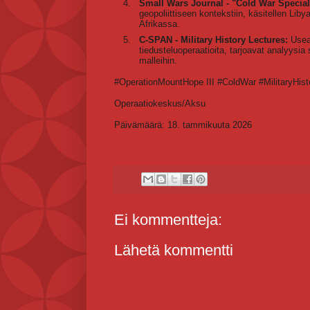
Small Wars Journal - "Cold War Special
geopoliittiseen kontekstiin, käsitellen Libya
Afrikassa.
C-SPAN - Military History Lectures:
Useat
tiedusteluoperaatioita, tarjoavat analyysia
malleihin.
#OperationMountHope III #ColdWar #MilitaryHist
Operaatiokeskus/Aksu
Päivämäärä: 18. tammikuuta 2026
Ei kommentteja:
Lähetä kommentti