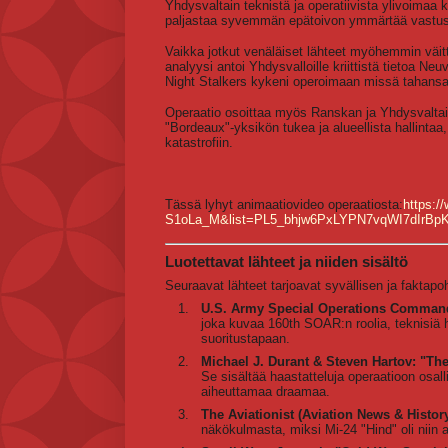
Yhdysvaltain teknistä ja operatiivista ylivoimaa
paljastaa syvemmän epätoivon ymmärtää vastus
Vaikka jotkut venäläiset lähteet myöhemmin väitt
analyysi antoi Yhdysvalloille kriittistä tietoa Neuv
Night Stalkers kykeni operoimaan missä tahansa
Operaatio osoittaa myös Ranskan ja Yhdysvaltain
"Bordeaux"-yksikön tukea ja alueellista hallintaa,
katastrofiin.
Tässä lyhyt animaatiovideo operaatiosta:
https:/
S1oLa_M&list=PL5_bhjw6PxLYPN7vqWI7dIrBp
Luotettavat lähteet ja niiden sisältö
Seuraavat lähteet tarjoavat syvällisen ja faktapo
U.S. Army Special Operations Command
joka kuvaa 160th SOAR:n roolia, teknisiä ha
suoritustapaan.
Michael J. Durant & Steven Hartov: "The
Se sisältää haastatteluja operaatioon osall
aiheuttamaa draamaa.
The Aviationist (Aviation News & History
näkökulmasta, miksi Mi-24 "Hind" oli niin