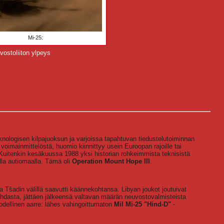
Mi-25:
vostoliiton ylpeys
nologisen kilpajuoksun ja varjoissa tapahtuvan tiedustelutoiminnan
voimainmittelöstä, huomio kiinnittyy usein Euroopan rajoille tai
Kuitenkin kesäkuussa 1988 yksi historian rohkeimmista teknisistä
alla autiomaalla. Tämä oli
Operation Mount Hope III
.
a Tšadin välillä saavutti käännekohtansa. Libyan joukot joutuivat
hdasta, jättäen jälkeensä valtavan määrän neuvostovalmisteista
odellinen aarre: lähes vahingoittumaton
Mil Mi-25 "Hind-D"
-