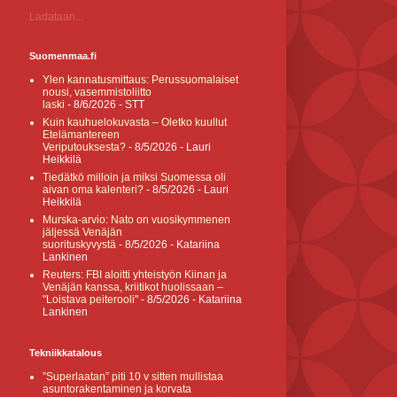
Ladataan...
Suomenmaa.fi
Ylen kannatusmittaus: Perussuomalaiset
nousi, vasemmistoliitto
laski
- 8/6/2026
- STT
Kuin kauhuelokuvasta – Oletko kuullut
Etelämantereen
Veriputouksesta?
- 8/5/2026
- Lauri
Heikkilä
Tiedätkö milloin ja miksi Suomessa oli
aivan oma kalenteri?
- 8/5/2026
- Lauri
Heikkilä
Murska-arvio: Nato on vuosikymmenen
jäljessä Venäjän
suorituskyvystä
- 8/5/2026
- Katariina
Lankinen
Reuters: FBI aloitti yhteistyön Kiinan ja
Venäjän kanssa, kriitikot huolissaan –
"Loistava peiterooli"
- 8/5/2026
- Katariina
Lankinen
Tekniikkatalous
”Superlaatan” piti 10 v sitten mullistaa
asuntorakentaminen ja korvata