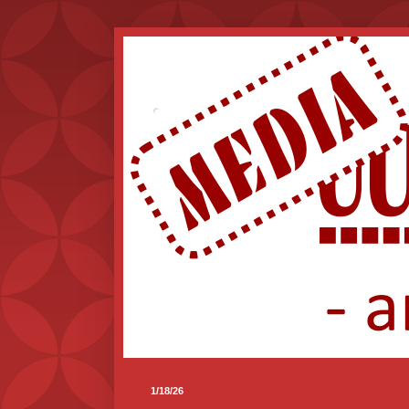
.
1/18/26