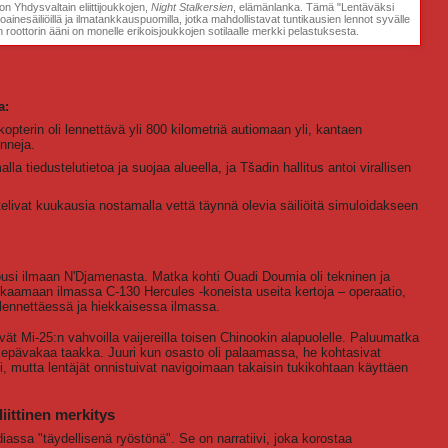
on Yhdysvaltain eliittijoukkojen,
Night Stalkersien
, elämänlanka. Tämä "Lentäväksi
toainesäiliöillä ja ilmatankkauspuomilla, jotka mahdollistavat tuntikausien lennot syvälle
 roottorin ääni on monelle erikoisjoukkojen sotilaalle merkki pelastuksesta.
a:
kopterin oli lennettävä yli 800 kilometriä autiomaan yli, kantaen
nneja.
la tiedustelutietoa ja suojaa alueella, ja Tšadin hallitus antoi virallisen
telivat kuukausia nostamalla vettä täynnä olevia säiliöitä simuloidakseen
si ilmaan N'Djamenasta. Matka kohti Ouadi Doumia oli tekninen ja
nkkaamaan ilmassa C-130 Hercules -koneista useita kertoja – operaatio,
 lennettäessä ja hiekkaisessa ilmassa.
tivät Mi-25:n vahvoilla vaijereilla toisen Chinookin alapuolelle. Paluumatka
ja epävakaa taakka. Juuri kun osasto oli palaamassa, he kohtasivat
 mutta lentäjät onnistuivat navigoimaan takaisin tukikohtaan käyttäen
liittinen merkitys
assa "täydellisenä ryöstönä". Se on narratiivi, joka korostaa