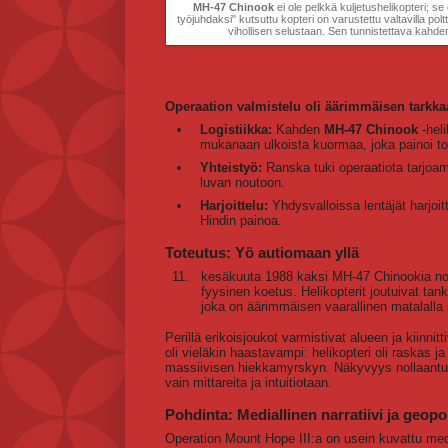
MH-47 Chinook
ei ole pelkkä kuljetushelikopteri; se 
työjuhdaksi" kutsuttu kopteri on varustettu valtavilla polt
vihollisen selustaan. Sen tunnistettava kahden
Operaation valmistelu oli äärimmäisen tarkka
Logistiikka:
Kahden
MH-47 Chinook
-heli
mukanaan ulkoista kuormaa, joka painoi to
Yhteistyö:
Ranska tuki operaatiota tarjoamal
luvan noutoon.
Harjoittelu:
Yhdysvalloissa lentäjät harjoit
Hindin painoa.
Toteutus: Yö autiomaan yllä
kesäkuuta 1988 kaksi MH-47 Chinookia nou
fyysinen koetus. Helikopterit joutuivat ta
joka on äärimmäisen vaarallinen matalalla
Perillä erikoisjoukot varmistivat alueen ja kiinnit
oli vieläkin haastavampi: helikopteri oli raskas 
massiivisen hiekkamyrskyn. Näkyvyys nollaantui,
vain mittareita ja intuitiotaan.
Pohdinta: Mediallinen narratiivi ja geopo
Operation Mount Hope III:a on usein kuvattu medi