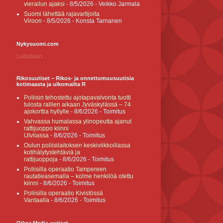
vierailun ajaksi
- 8/5/2026
- Veikko Jarmala
Suomi lähettää rajavartijoita
Viroon
- 8/5/2026
- Konsta Tarnanen
Nykysuomi.com
Ladataan...
Rikosuutiset – Rikos- ja onnettomuusuutisia
kotimaasta ja ulkomailta R
Poliisin tehostettu ajotapavalvonta tuotti
tulosta rallien aikaan Jyväskylässä – 74
ajokorttia hyllylle
- 8/6/2026
- Toimitus
Vahvassa humalassa ylinopeutta ajanut
rattijuoppo kiinni
Ulvilassa
- 8/6/2026
- Toimitus
Oulun poliisilaitoksen keskiviikkoillassa
kotihälytystehtäviä ja
rattijuoppoja
- 8/6/2026
- Toimitus
Poliisilla operaatio Tampereen
rautatieasemalla – kolme henkilöä otettu
kiinni
- 8/6/2026
- Toimitus
Poliisilla operaatio Kivistössä
Vantaalla
- 8/6/2026
- Toimitus