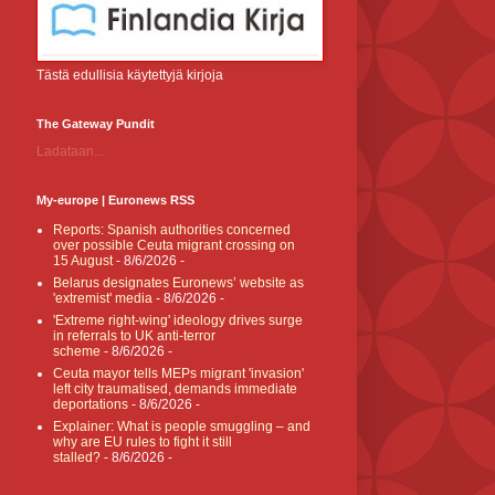
Tästä edullisia käytettyjä kirjoja
The Gateway Pundit
Ladataan...
My-europe | Euronews RSS
Reports: Spanish authorities concerned
over possible Ceuta migrant crossing on
15 August
- 8/6/2026
-
Belarus designates Euronews’ website as
'extremist' media
- 8/6/2026
-
'Extreme right-wing' ideology drives surge
in referrals to UK anti-terror
scheme
- 8/6/2026
-
Ceuta mayor tells MEPs migrant 'invasion'
left city traumatised, demands immediate
deportations
- 8/6/2026
-
Explainer: What is people smuggling – and
why are EU rules to fight it still
stalled?
- 8/6/2026
-