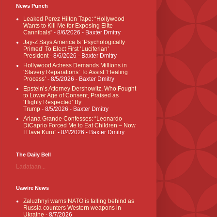
News Punch
Leaked Perez Hilton Tape: “Hollywood
Wants to Kill Me for Exposing Elite
Cannibals”
- 8/6/2026
- Baxter Dmitry
Jay-Z Says America Is ‘Psychologically
Primed’ To Elect First ‘Luciferian’
President
- 8/6/2026
- Baxter Dmitry
Hollywood Actress Demands Millions in
‘Slavery Reparations’ To Assist ‘Healing
Process’
- 8/5/2026
- Baxter Dmitry
Epstein’s Attorney Dershowitz, Who Fought
to Lower Age of Consent, Praised as
‘Highly Respected’ By
Trump
- 8/5/2026
- Baxter Dmitry
Ariana Grande Confesses: “Leonardo
DiCaprio Forced Me to Eat Children – Now
I Have Kuru”
- 8/4/2026
- Baxter Dmitry
The Daily Bell
Ladataan...
Uawire News
Zaluzhnyi warns NATO is falling behind as
Russia counters Western weapons in
Ukraine
- 8/7/2026