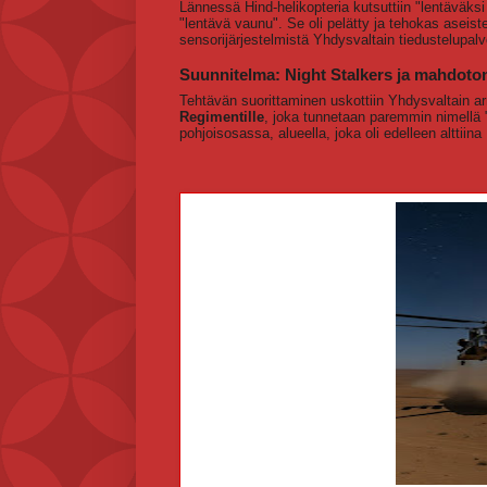
Lännessä Hind-helikopteria kutsuttiin "lentäväks
"lentävä vaunu". Se oli pelätty ja tehokas aseiste
sensorijärjestelmistä Yhdysvaltain tiedustelupalve
Suunnitelma: Night Stalkers ja mahdoto
Tehtävän suorittaminen uskottiin Yhdysvaltain arm
Regimentille
, joka tunnetaan paremmin nimellä "
pohjoisosassa, alueella, joka oli edelleen alttiin