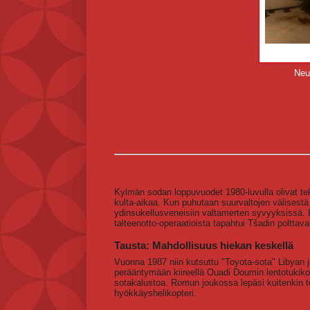
Neu
Kylmän sodan loppuvuodet 1980-luvulla olivat tek
kulta-aikaa. Kun puhutaan suurvaltojen välisestä 
ydinsukellusveneisiin valtamerten syvyyksissä. 
talteenotto-operaatioista tapahtui Tšadin polttav
Tausta: Mahdollisuus hiekan keskellä
Vuonna 1987 niin kutsuttu "Toyota-sota" Libyan j
perääntymään kiireellä Ouadi Doumin lentotukiko
sotakalustoa. Romun joukossa lepäsi kuitenkin t
hyökkäyshelikopteri.