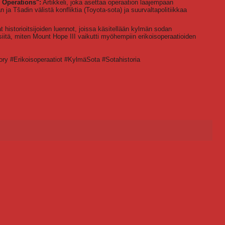
 Operations":
Artikkeli, joka asettaa operaation laajempaan
n ja Tšadin välistä konfliktia (Toyota-sota) ja suurvaltapolitiikkaa
 historioitsijoiden luennot, joissa käsitellään kylmän sodan
 siitä, miten Mount Hope III vaikutti myöhempiin erikoisoperaatioiden
ory #Erikoisoperaatiot #KylmäSota #Sotahistoria