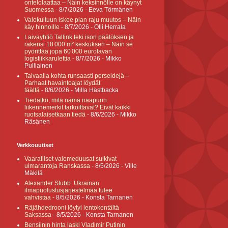
ontelolaattaa – Näin keksinnölle on käynyt
Suomessa
- 8/7/2026
- Eeva Törmänen
Valokuituun iskee pian raju muutos – Näin
käy hinnoille
- 8/7/2026
- Olli Herrala
Laivayhtiö Tallink teki ison päätöksen ja
rakensi 18 000 m² keskuksen – Näin se
pyörittää jopa 60 000 eurolavan
logistiikkarulettia
- 8/7/2026
- Mikko
Pulliainen
Taivaalla kohta runsaasti perseidejä –
Parhaat havaintoajat löydät
täältä
- 8/6/2026
- Milla Hästbacka
Tiedätkö, mitä nämä naapurin
liikennemerkit tarkoittavat? Eivät kaikki
ruotsalaisetkaan tiedä
- 8/6/2026
- Mikko
Räsänen
Verkkouutiset
Vaaralliset valemeduusat sulkivat
uimarantoja Ranskassa
- 8/5/2026
- Ville
Mäkilä
Alexander Stubb: Ukrainan
ilmapuolustusjärjestelmää tulee
vahvistaa
- 8/5/2026
- Konsta Tarnanen
Räjähdedrooni löytyi lentokentältä
Saksassa
- 8/5/2026
- Konsta Tarnanen
Bensiinin hinta laski Vladimir Putinin