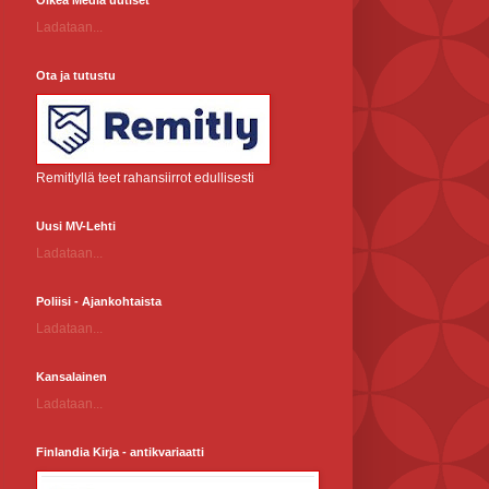
Oikea Media uutiset
Ladataan...
Ota ja tutustu
Remitlyllä teet rahansiirrot edullisesti
Uusi MV-Lehti
Ladataan...
Poliisi - Ajankohtaista
Ladataan...
Kansalainen
Ladataan...
Finlandia Kirja - antikvariaatti