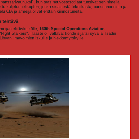
i panssarivaunuksi", kun taas neuvostosotilaat tunsivat sen nimellä
ttu kuljetushelikopteri, jonka sisäisestä tekniikasta, panssaroinnista ja
lu CIA ja armeija olivat erittäin kiinnostuneita.
n tehtävä
eijan eliittiyksikölle,
160th Special Operations Aviation
Night Stalkers". Haaste oli valtava: kohde sijaitsi syvällä Tšadin
a Libyan ilmavoimien iskuille ja hiekkamyrskyille.