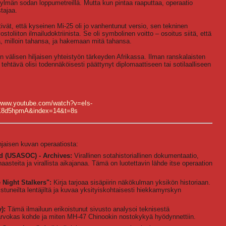
 kylmän sodan loppumetreillä. Mutta kun pintaa raaputtaa, operaatio
tajaa.
ivät, että kyseinen Mi-25 oli jo vanhentunut versio, sen tekninen
ostoliiton ilmailudoktriinista. Se oli symbolinen voitto – osoitus siitä, että
, milloin tahansa, ja hakemaan mitä tahansa.
 välisen hiljaisen yhteistyön tärkeyden Afrikassa. Ilman ranskalaisten
 tehtävä olisi todennäköisesti päättynyt diplomaattiseen tai sotilaalliseen
/www.youtube.com/watch?v=eIs-
K8d5hpmA&index=14&t=8s
hjaisen kuvan operaatiosta:
 (USASOC) - Archives:
Virallinen sotahistoriallinen dokumentaatio,
asteita ja virallista aikajanaa. Tämä on luotettavin lähde itse operaation
 Night Stalkers":
Kirja tarjoaa sisäpiirin näkökulman yksikön historiaan.
istuneilta lentäjiltä ja kuvaa yksityiskohtaisesti hiekkamyrskyn
):
Tämä ilmailuun erikoistunut sivusto analysoi teknisestä
 arvokas kohde ja miten MH-47 Chinookin nostokykyä hyödynnettiin.