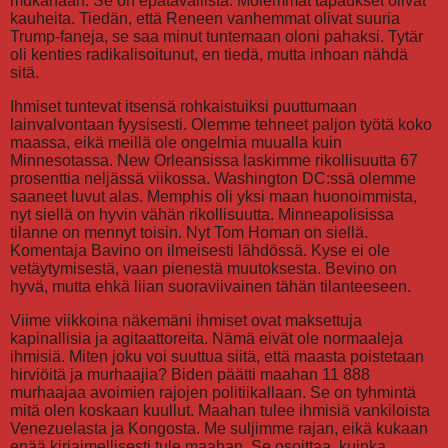
mukanaan. Se on epätavallista. Molemmat tapaukset olivat
kauheita. Tiedän, että Reneen vanhemmat olivat suuria
Trump-faneja, se saa minut tuntemaan oloni pahaksi. Tytär
oli kenties radikalisoitunut, en tiedä, mutta inhoan nähdä
sitä.
Ihmiset tuntevat itsensä rohkaistuiksi puuttumaan
lainvalvontaan fyysisesti. Olemme tehneet paljon työtä koko
maassa, eikä meillä ole ongelmia muualla kuin
Minnesotassa. New Orleansissa laskimme rikollisuutta 67
prosenttia neljässä viikossa. Washington DC:ssä olemme
saaneet luvut alas. Memphis oli yksi maan huonoimmista,
nyt siellä on hyvin vähän rikollisuutta. Minneapolisissa
tilanne on mennyt toisin. Nyt Tom Homan on siellä.
Komentaja Bavino on ilmeisesti lähdössä. Kyse ei ole
vetäytymisestä, vaan pienestä muutoksesta. Bevino on
hyvä, mutta ehkä liian suoraviivainen tähän tilanteeseen.
Viime viikkoina näkemäni ihmiset ovat maksettuja
kapinallisia ja agitaattoreita. Nämä eivät ole normaaleja
ihmisiä. Miten joku voi suuttua siitä, että maasta poistetaan
hirviöitä ja murhaajia? Biden päätti maahan 11 888
murhaajaa avoimien rajojen politiikallaan. Se on tyhmintä
mitä olen koskaan kuullut. Maahan tulee ihmisiä vankiloista
Venezuelasta ja Kongosta. Me suljimme rajan, eikä kukaan
enää kirjaimellisesti tule maahan. Se osoittaa, kuinka