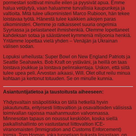
pormestari soittivat minulle eilen ja pyysivät apua. Emme
halua vetäytyä, vaan haluamme turvallisia kaupunkeja ja
valtioita. Mitä tulee ulkoministeri Marco Rubioon, hän tekee
loistavaa työtä. Hänestä tulee kaikkien aikojen paras
ulkoministeri. Olemme jo ratkaisseet suuria ongelmia
Syyriassa ja pelastaneet ihmishenkiä. Olemme lopettaneet
kahdeksan sotaa ja säästäneet kymmeniä miljoonia henkiä.
Yritämme lopettaa vielä yhden – Venäjän ja Ukrainan
välisen sodan.
Lopuksi urheilusta: Super Bowl on New England Patriots ja
Seattle Seahawks. Bob Kraft on ystäväni, ja heillä on taas
loistava joukkue ja loistava pelinrakentaja. Uskon, että siitä
tulee upea peli. Arvostan aikaasi, Will. Olet ollut reilu minua
kohtaan ja kertonut totuuden. Se on minulle kunnia.
Asiantuntijatietoa ja taustoitusta aiheeseen:
Yhdysvaltain sisäpolitiikka on tällä hetkellä hyvin
jakautunutta, erityisesti liittovaltion ja osavaltioiden välisissä
toimivallan rajoissa maahanmuuton valvonnassa.
Minnesotan tapaus on noussut keskiöön, koska siellä
paikallishallinto on vastustanut liittovaltion ICE-
viranomaisten (Immigration and Customs Enforcement)
toimia. Tom Homan, joka tunnetaan tiukasta linjastaan, on