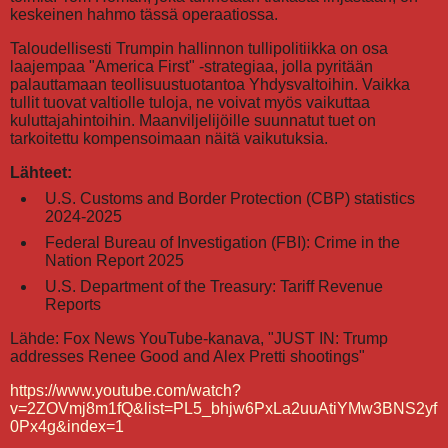
keskeinen hahmo tässä operaatiossa.
Taloudellisesti Trumpin hallinnon tullipolitiikka on osa
laajempaa "America First" -strategiaa, jolla pyritään
palauttamaan teollisuustuotantoa Yhdysvaltoihin. Vaikka
tullit tuovat valtiolle tuloja, ne voivat myös vaikuttaa
kuluttajahintoihin. Maanviljelijöille suunnatut tuet on
tarkoitettu kompensoimaan näitä vaikutuksia.
Lähteet:
U.S. Customs and Border Protection (CBP) statistics
2024-2025
Federal Bureau of Investigation (FBI): Crime in the
Nation Report 2025
U.S. Department of the Treasury: Tariff Revenue
Reports
Lähde: Fox News YouTube-kanava, "JUST IN: Trump
addresses Renee Good and Alex Pretti shootings"
https://www.youtube.com/watch?
v=2ZOVmj8m1fQ&list=PL5_bhjw6PxLa2uuAtiYMw3BNS2yf
0Px4g&index=1