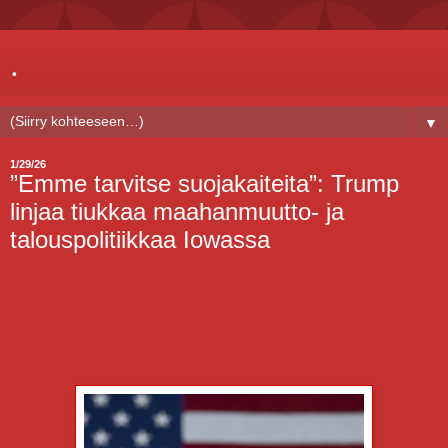
.
▼
1/29/26
”Emme tarvitse suojakaiteita”: Trump
linjaa tiukkaa maahanmuutto- ja
talouspolitiikkaa Iowassa