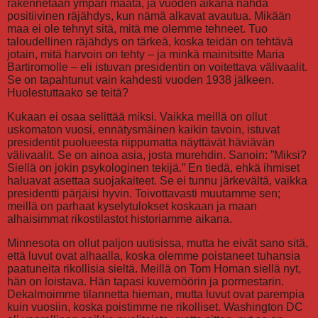
rakennetaan ympäri maata, ja vuoden aikana nähdä
positiivinen räjähdys, kun nämä alkavat avautua. Mikään
maa ei ole tehnyt sitä, mitä me olemme tehneet. Tuo
taloudellinen räjähdys on tärkeä, koska teidän on tehtävä
jotain, mitä harvoin on tehty – ja minkä mainitsitte Maria
Bartiromolle – eli istuvan presidentin on voitettava välivaalit.
Se on tapahtunut vain kahdesti vuoden 1938 jälkeen.
Huolestuttaako se teitä?
Kukaan ei osaa selittää miksi. Vaikka meillä on ollut
uskomaton vuosi, ennätysmäinen kaikin tavoin, istuvat
presidentit puolueesta riippumatta näyttävät häviävän
välivaalit. Se on ainoa asia, josta murehdin. Sanoin: ”Miksi?
Siellä on jokin psykologinen tekijä.” En tiedä, ehkä ihmiset
haluavat asettaa suojakaiteet. Se ei tunnu järkevältä, vaikka
presidentti pärjäisi hyvin. Toivottavasti muutamme sen;
meillä on parhaat kyselytulokset koskaan ja maan
alhaisimmat rikostilastot historiamme aikana.
Minnesota on ollut paljon uutisissa, mutta he eivät sano sitä,
että luvut ovat alhaalla, koska olemme poistaneet tuhansia
paatuneita rikollisia sieltä. Meillä on Tom Homan siellä nyt,
hän on loistava. Hän tapasi kuvernöörin ja pormestarin.
Dekalmoimme tilannetta hieman, mutta luvut ovat parempia
kuin vuosiin, koska poistimme ne rikolliset. Washington DC