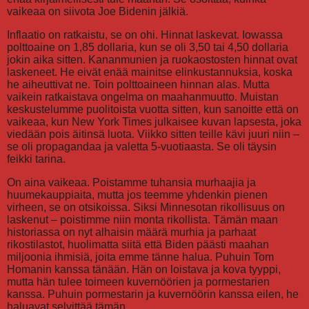
vaikeaa on siivota Joe Bidenin jälkiä.
Inflaatio on ratkaistu, se on ohi. Hinnat laskevat. Iowassa
polttoaine on 1,85 dollaria, kun se oli 3,50 tai 4,50 dollaria
jokin aika sitten. Kananmunien ja ruokaostosten hinnat ovat
laskeneet. He eivät enää mainitse elinkustannuksia, koska
he aiheuttivat ne. Toin polttoaineen hinnan alas. Mutta
vaikein ratkaistava ongelma on maahanmuutto. Muistan
keskustelumme puolitoista vuotta sitten, kun sanoitte että on
vaikeaa, kun New York Times julkaisee kuvan lapsesta, joka
viedään pois äitinsä luota. Viikko sitten teille kävi juuri niin –
se oli propagandaa ja valetta 5-vuotiaasta. Se oli täysin
feikki tarina.
On aina vaikeaa. Poistamme tuhansia murhaajia ja
huumekauppiaita, mutta jos teemme yhdenkin pienen
virheen, se on otsikoissa. Siksi Minnesotan rikollisuus on
laskenut – poistimme niin monta rikollista. Tämän maan
historiassa on nyt alhaisin määrä murhia ja parhaat
rikostilastot, huolimatta siitä että Biden päästi maahan
miljoonia ihmisiä, joita emme tänne halua. Puhuin Tom
Homanin kanssa tänään. Hän on loistava ja kova tyyppi,
mutta hän tulee toimeen kuvernöörien ja pormestarien
kanssa. Puhuin pormestarin ja kuvernöörin kanssa eilen, he
haluavat selvittää tämän.