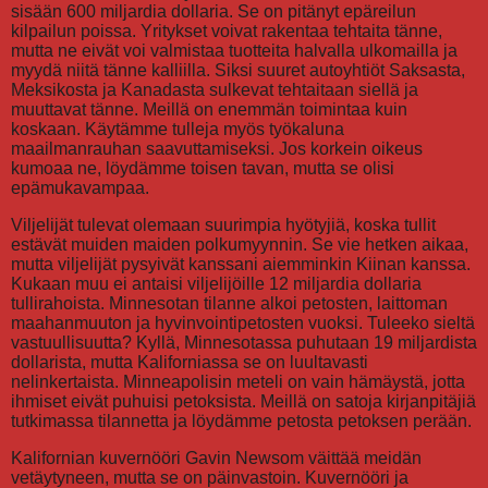
sisään 600 miljardia dollaria. Se on pitänyt epäreilun
kilpailun poissa. Yritykset voivat rakentaa tehtaita tänne,
mutta ne eivät voi valmistaa tuotteita halvalla ulkomailla ja
myydä niitä tänne kalliilla. Siksi suuret autoyhtiöt Saksasta,
Meksikosta ja Kanadasta sulkevat tehtaitaan siellä ja
muuttavat tänne. Meillä on enemmän toimintaa kuin
koskaan. Käytämme tulleja myös työkaluna
maailmanrauhan saavuttamiseksi. Jos korkein oikeus
kumoaa ne, löydämme toisen tavan, mutta se olisi
epämukavampaa.
Viljelijät tulevat olemaan suurimpia hyötyjiä, koska tullit
estävät muiden maiden polkumyynnin. Se vie hetken aikaa,
mutta viljelijät pysyivät kanssani aiemminkin Kiinan kanssa.
Kukaan muu ei antaisi viljelijöille 12 miljardia dollaria
tullirahoista. Minnesotan tilanne alkoi petosten, laittoman
maahanmuuton ja hyvinvointipetosten vuoksi. Tuleeko sieltä
vastuullisuutta? Kyllä, Minnesotassa puhutaan 19 miljardista
dollarista, mutta Kaliforniassa se on luultavasti
nelinkertaista. Minneapolisin meteli on vain hämäystä, jotta
ihmiset eivät puhuisi petoksista. Meillä on satoja kirjanpitäjiä
tutkimassa tilannetta ja löydämme petosta petoksen perään.
Kalifornian kuvernööri Gavin Newsom väittää meidän
vetäytyneen, mutta se on päinvastoin. Kuvernööri ja