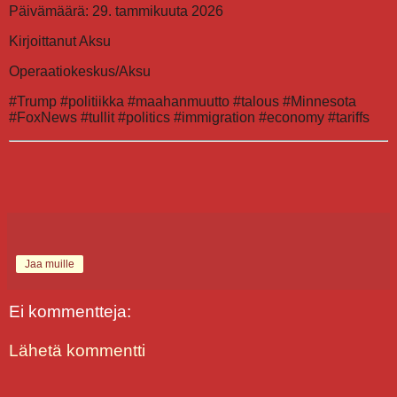
Päivämäärä: 29. tammikuuta 2026
Kirjoittanut Aksu
Operaatiokeskus/Aksu
#Trump #politiikka #maahanmuutto #talous #Minnesota
#FoxNews #tullit #politics #immigration #economy #tariffs
Jaa muille
Ei kommentteja:
Lähetä kommentti