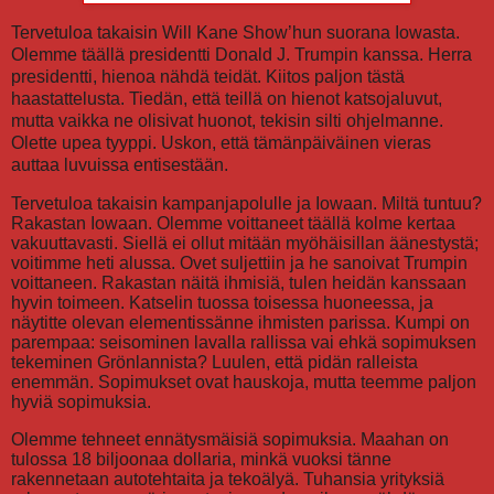
Tervetuloa takaisin Will Kane Show’hun suorana Iowasta.
Olemme täällä presidentti Donald J. Trumpin kanssa. Herra
presidentti, hienoa nähdä teidät. Kiitos paljon tästä
haastattelusta. Tiedän, että teillä on hienot katsojaluvut,
mutta vaikka ne olisivat huonot, tekisin silti ohjelmanne.
Olette upea tyyppi. Uskon, että tämänpäiväinen vieras
auttaa luvuissa entisestään.
Tervetuloa takaisin kampanjapolulle ja Iowaan. Miltä tuntuu?
Rakastan Iowaan. Olemme voittaneet täällä kolme kertaa
vakuuttavasti. Siellä ei ollut mitään myöhäisillan äänestystä;
voitimme heti alussa. Ovet suljettiin ja he sanoivat Trumpin
voittaneen. Rakastan näitä ihmisiä, tulen heidän kanssaan
hyvin toimeen. Katselin tuossa toisessa huoneessa, ja
näytitte olevan elementissänne ihmisten parissa. Kumpi on
parempaa: seisominen lavalla rallissa vai ehkä sopimuksen
tekeminen Grönlannista? Luulen, että pidän ralleista
enemmän. Sopimukset ovat hauskoja, mutta teemme paljon
hyviä sopimuksia.
Olemme tehneet ennätysmäisiä sopimuksia. Maahan on
tulossa 18 biljoonaa dollaria, minkä vuoksi tänne
rakennetaan autotehtaita ja tekoälyä. Tuhansia yrityksiä