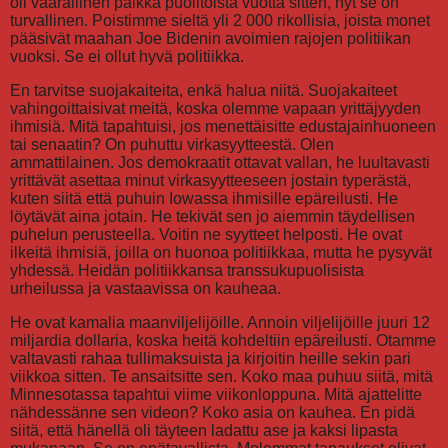
oli vaarallinen paikka puolitoista vuotta sitten, nyt se on
turvallinen. Poistimme sieltä yli 2 000 rikollisia, joista monet
pääsivät maahan Joe Bidenin avoimien rajojen politiikan
vuoksi. Se ei ollut hyvä politiikka.
En tarvitse suojakaiteita, enkä halua niitä. Suojakaiteet
vahingoittaisivat meitä, koska olemme vapaan yrittäjyyden
ihmisiä. Mitä tapahtuisi, jos menettäisitte edustajainhuoneen
tai senaatin? On puhuttu virkasyytteestä. Olen
ammattilainen. Jos demokraatit ottavat vallan, he luultavasti
yrittävät asettaa minut virkasyytteeseen jostain typerästä,
kuten siitä että puhuin Iowassa ihmisille epäreilusti. He
löytävät aina jotain. He tekivät sen jo aiemmin täydellisen
puhelun perusteella. Voitin ne syytteet helposti. He ovat
ilkeitä ihmisiä, joilla on huonoa politiikkaa, mutta he pysyvät
yhdessä. Heidän politiikkansa transsukupuolisista
urheilussa ja vastaavissa on kauheaa.
He ovat kamalia maanviljelijöille. Annoin viljelijöille juuri 12
miljardia dollaria, koska heitä kohdeltiin epäreilusti. Otamme
valtavasti rahaa tullimaksuista ja kirjoitin heille sekin pari
viikkoa sitten. Te ansaitsitte sen. Koko maa puhuu siitä, mitä
Minnesotassa tapahtui viime viikonloppuna. Mitä ajattelitte
nähdessänne sen videon? Koko asia on kauhea. En pidä
siitä, että hänellä oli täyteen ladattu ase ja kaksi lipasta