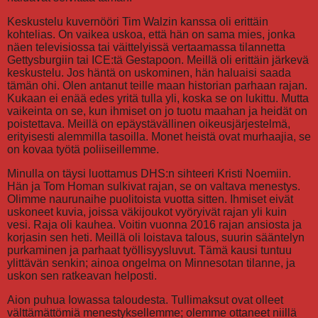
Keskustelu kuvernööri Tim Walzin kanssa oli erittäin
kohtelias. On vaikea uskoa, että hän on sama mies, jonka
näen televisiossa tai väittelyissä vertaamassa tilannetta
Gettysburgiin tai ICE:tä Gestapoon. Meillä oli erittäin järkevä
keskustelu. Jos häntä on uskominen, hän haluaisi saada
tämän ohi. Olen antanut teille maan historian parhaan rajan.
Kukaan ei enää edes yritä tulla yli, koska se on lukittu. Mutta
vaikeinta on se, kun ihmiset on jo tuotu maahan ja heidät on
poistettava. Meillä on epäystävällinen oikeusjärjestelmä,
erityisesti alemmilla tasoilla. Monet heistä ovat murhaajia, se
on kovaa työtä poliiseillemme.
Minulla on täysi luottamus DHS:n sihteeri Kristi Noemiin.
Hän ja Tom Homan sulkivat rajan, se on valtava menestys.
Olimme naurunaihe puolitoista vuotta sitten. Ihmiset eivät
uskoneet kuvia, joissa väkijoukot vyöryivät rajan yli kuin
vesi. Raja oli kauhea. Voitin vuonna 2016 rajan ansiosta ja
korjasin sen heti. Meillä oli loistava talous, suurin sääntelyn
purkaminen ja parhaat työllisyysluvut. Tämä kausi tuntuu
ylittävän senkin; ainoa ongelma on Minnesotan tilanne, ja
uskon sen ratkeavan helposti.
Aion puhua Iowassa taloudesta. Tullimaksut ovat olleet
välttämättömiä menestyksellemme; olemme ottaneet niillä