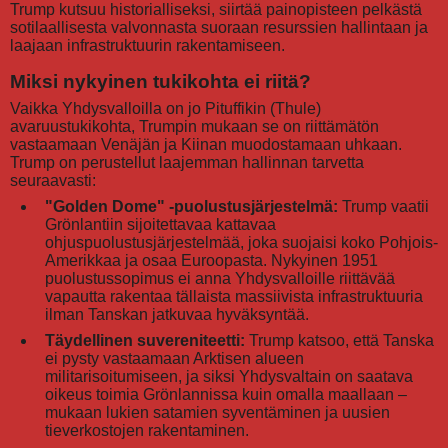
Trump kutsuu historialliseksi, siirtää painopisteen pelkästä
sotilaallisesta valvonnasta suoraan resurssien hallintaan ja
laajaan infrastruktuurin rakentamiseen.
Miksi nykyinen tukikohta ei riitä?
Vaikka Yhdysvalloilla on jo Pituffikin (Thule)
avaruustukikohta, Trumpin mukaan se on riittämätön
vastaamaan Venäjän ja Kiinan muodostamaan uhkaan.
Trump on perustellut laajemman hallinnan tarvetta
seuraavasti:
"Golden Dome" -puolustusjärjestelmä:
Trump vaatii
Grönlantiin sijoitettavaa kattavaa
ohjuspuolustusjärjestelmää, joka suojaisi koko Pohjois-
Amerikkaa ja osaa Euroopasta. Nykyinen 1951
puolustussopimus ei anna Yhdysvalloille riittävää
vapautta rakentaa tällaista massiivista infrastruktuuria
ilman Tanskan jatkuvaa hyväksyntää.
Täydellinen suvereniteetti:
Trump katsoo, että Tanska
ei pysty vastaamaan Arktisen alueen
militarisoitumiseen, ja siksi Yhdysvaltain on saatava
oikeus toimia Grönlannissa kuin omalla maallaan –
mukaan lukien satamien syventäminen ja uusien
tieverkostojen rakentaminen.