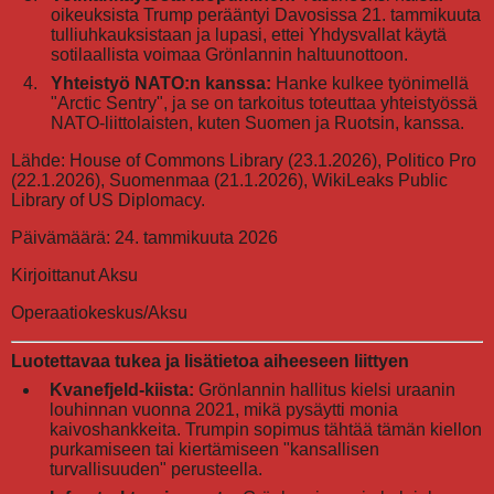
oikeuksista Trump perääntyi Davosissa 21. tammikuuta
tulliuhkauksistaan ja lupasi, ettei Yhdysvallat käytä
sotilaallista voimaa Grönlannin haltuunottoon.
Yhteistyö NATO:n kanssa:
Hanke kulkee työnimellä
"Arctic Sentry", ja se on tarkoitus toteuttaa yhteistyössä
NATO-liittolaisten, kuten Suomen ja Ruotsin, kanssa.
Lähde: House of Commons Library (23.1.2026), Politico Pro
(22.1.2026), Suomenmaa (21.1.2026), WikiLeaks Public
Library of US Diplomacy.
Päivämäärä: 24. tammikuuta 2026
Kirjoittanut Aksu
Operaatiokeskus/Aksu
Luotettavaa tukea ja lisätietoa aiheeseen liittyen
Kvanefjeld-kiista:
Grönlannin hallitus kielsi uraanin
louhinnan vuonna 2021, mikä pysäytti monia
kaivoshankkeita. Trumpin sopimus tähtää tämän kiellon
purkamiseen tai kiertämiseen "kansallisen
turvallisuuden" perusteella.