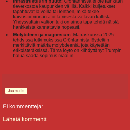
Infrastruktuurin puute:
Grönlannissa ei ole lainkaan
tieverkostoa kaupunkien välillä. Kaikki kuljetukset
tapahtuvat laivoilla tai lentäen, mikä tekee
kaivostoiminnan aloittamisesta valtavan kallista.
Yhdysvaltain valtion tuki on ainoa tapa tehdä näistä
hankkeista kannattavia nopeasti.
Molybdeeni ja magnesium:
Marraskuussa 2025
tehdyissä tutkimuksissa Grönlannista löydettiin
merkittäviä määriä molybdeeniä, jota käytetään
erikoisteräksissä. Tämä löytö on kiihdyttänyt Trumpin
halua saada sopimus maaliin.
Jaa muille
Ei kommentteja:
Lähetä kommentti