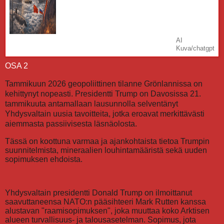
AI
Kuva/chatgpt
OSA 2
Tammikuun 2026 geopoliittinen tilanne Grönlannissa on
kehittynyt nopeasti. Presidentti Trump on Davosissa 21.
tammikuuta antamallaan lausunnolla selventänyt
Yhdysvaltain uusia tavoitteita, jotka eroavat merkittävästi
aiemmasta passiivisesta läsnäolosta.
Tässä on koottuna varmaa ja ajankohtaista tietoa Trumpin
suunnitelmista, mineraalien louhintamääristä sekä uuden
sopimuksen ehdoista.
Yhdysvaltain presidentti Donald Trump on ilmoittanut
saavuttaneensa NATO:n pääsihteeri Mark Rutten kanssa
alustavan "raamisopimuksen", joka muuttaa koko Arktisen
alueen turvallisuus- ja talousasetelman. Sopimus, jota