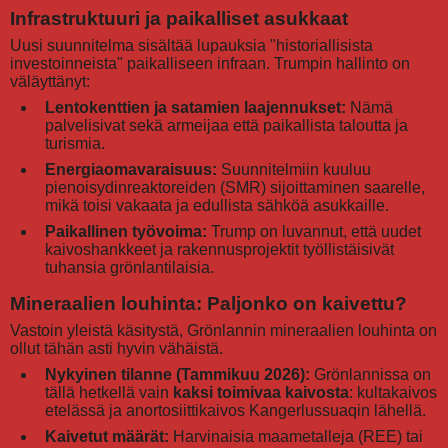
Infrastruktuuri ja paikalliset asukkaat
Uusi suunnitelma sisältää lupauksia "historiallisista
investoinneista" paikalliseen infraan. Trumpin hallinto on
väläyttänyt:
Lentokenttien ja satamien laajennukset:
Nämä
palvelisivat sekä armeijaa että paikallista taloutta ja
turismia.
Energiaomavaraisuus:
Suunnitelmiin kuuluu
pienoisydinreaktoreiden (SMR) sijoittaminen saarelle,
mikä toisi vakaata ja edullista sähköä asukkaille.
Paikallinen työvoima:
Trump on luvannut, että uudet
kaivoshankkeet ja rakennusprojektit työllistäisivät
tuhansia grönlantilaisia.
Mineraalien louhinta: Paljonko on kaivettu?
Vastoin yleistä käsitystä, Grönlannin mineraalien louhinta on
ollut tähän asti hyvin vähäistä.
Nykyinen tilanne (Tammikuu 2026):
Grönlannissa on
tällä hetkellä vain
kaksi toimivaa kaivosta
: kultakaivos
etelässä ja anortosiittikaivos Kangerlussuaqin lähellä.
Kaivetut määrät:
Harvinaisia maametalleja (REE) tai