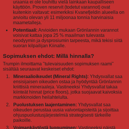
uraania ei ole louhittu vielä lainkaan kaupalliseen
käyttöön. Proven reservit (todetut varannot) ovat
kuitenkin valtavat: esimerkiksi Kvanefjeldin alueella on
arvioitu olevan yli 11 miljoonaa tonnia harvinaisia
maametalleja.
Potentiaali:
Arvioiden mukaan Grönlannin varannot
voisivat kattaa jopa 25 % maailman tulevasta
neodyymin ja dysprosiumin tarpeesta, mikä tekisi siitä
suoran kilpailijan Kiinalle.
Sopimuksen ehdot: Millä hinnalla?
Trumpin ilmoittama "tulevaisuuden sopimuksen raami"
sisältää seuraavat keskeiset ehdot:
Mineraalioikeudet (Mineral Rights):
Yhdysvallat saa
ensisijaisen oikeuden ostaa ja hyödyntää Grönlannin
kriittisiä mineraaleja. Vastineeksi Yhdysvallat takaa
kiinteät hinnat (price floors), jotka suojaavat kaivoksia
markkinoiden heilahtelulta.
Puolustuksen laajentaminen:
Yhdysvallat saa
oikeuden perustaa uusia valvontapisteitä ja sijoittaa
ohjuspuolustusjärjestelmiä strategisesti tärkeille
paikoille.
Voimankäytöstä luopuminen:
Vastineeksi näistä