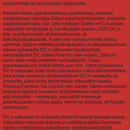
syntyperästä tai arvovallasta riippumatta.
Kehotan myös sääntökomiteaa myöntämään pikaisen
käsittelyluvan edustaja Gillsin edustajainhuoneen yhteiselle
päätöslauselmalle 142, jolla hylätään District of Columbian
valtuuston toimenpide ja hyväksytään vuoden 2025 DC:n
tulo- ja yritysverojen yhdenmukaisuus- ja
tarkistusväliaikaislaki. Kuten olen sanonut monta kertaa
aiemmin, tällä komitealla ja kongressilla on perustuslaillinen
oikeus tarkastella DC:n valtuuston hyväksymää
lainsäädäntöä DC Home Rule Act -lain nojalla. Sillä on
myös valta estää sellainen lainsäädäntö. Tässä
tapauksessa sen pitäisi tehdä juuri niin. Viime joulukuussa
DC:n valtuusto sääti ilman pormestarin tukea lainsäädäntöä,
joka estää vastaavat verohelpotukset DC:n asukkaille ja
yrityksille, jotka heille myönnetään liittovaltion tasolla
Working Families Tax Cut Act -lain kautta. Nämä uudistukset
tarjoavat kipeästi kaivattua verohelpotusta sekä yksilöille
että yrityksille – helpotusta, joka pitää enemmän
amerikkalaisten rahoja siellä, minne ne kuuluvat, eli heidän
taskuissaan.
DC:n valtuusto on kuitenkin poiminut rusinat pullasta näistä
liittovaltion verouudistuksista ja päättänyt jättää huomiotta
niiden soveltamisen paikalliseen verolainsäädäntöön.