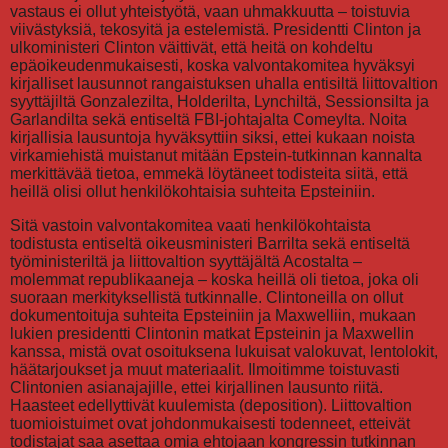
vastaus ei ollut yhteistyötä, vaan uhmakkuutta – toistuvia
viivästyksiä, tekosyitä ja estelemistä. Presidentti Clinton ja
ulkoministeri Clinton väittivät, että heitä on kohdeltu
epäoikeudenmukaisesti, koska valvontakomitea hyväksyi
kirjalliset lausunnot rangaistuksen uhalla entisiltä liittovaltion
syyttäjiltä Gonzalezilta, Holderilta, Lynchiltä, Sessionsilta ja
Garlandilta sekä entiseltä FBI-johtajalta Comeylta. Noita
kirjallisia lausuntoja hyväksyttiin siksi, ettei kukaan noista
virkamiehistä muistanut mitään Epstein-tutkinnan kannalta
merkittävää tietoa, emmekä löytäneet todisteita siitä, että
heillä olisi ollut henkilökohtaisia suhteita Epsteiniin.
Sitä vastoin valvontakomitea vaati henkilökohtaista
todistusta entiseltä oikeusministeri Barrilta sekä entiseltä
työministeriltä ja liittovaltion syyttäjältä Acostalta –
molemmat republikaaneja – koska heillä oli tietoa, joka oli
suoraan merkityksellistä tutkinnalle. Clintoneilla on ollut
dokumentoituja suhteita Epsteiniin ja Maxwelliin, mukaan
lukien presidentti Clintonin matkat Epsteinin ja Maxwellin
kanssa, mistä ovat osoituksena lukuisat valokuvat, lentolokit,
häätarjoukset ja muut materiaalit. Ilmoitimme toistuvasti
Clintonien asianajajille, ettei kirjallinen lausunto riitä.
Haasteet edellyttivät kuulemista (deposition). Liittovaltion
tuomioistuimet ovat johdonmukaisesti todenneet, etteivät
todistajat saa asettaa omia ehtojaan kongressin tutkinnan