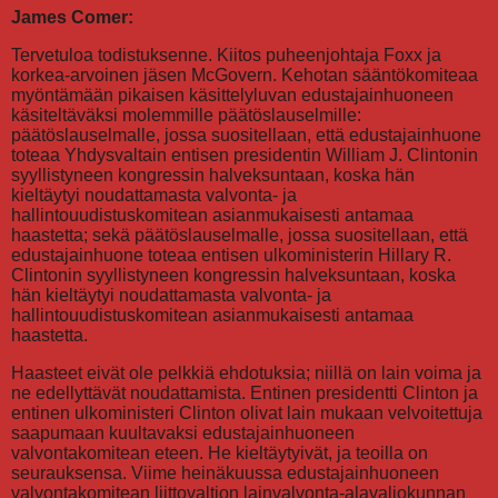
James Comer:
Tervetuloa todistuksenne. Kiitos puheenjohtaja Foxx ja
korkea-arvoinen jäsen McGovern. Kehotan sääntökomiteaa
myöntämään pikaisen käsittelyluvan edustajainhuoneen
käsiteltäväksi molemmille päätöslauselmille:
päätöslauselmalle, jossa suositellaan, että edustajainhuone
toteaa Yhdysvaltain entisen presidentin William J. Clintonin
syyllistyneen kongressin halveksuntaan, koska hän
kieltäytyi noudattamasta valvonta- ja
hallintouudistuskomitean asianmukaisesti antamaa
haastetta; sekä päätöslauselmalle, jossa suositellaan, että
edustajainhuone toteaa entisen ulkoministerin Hillary R.
Clintonin syyllistyneen kongressin halveksuntaan, koska
hän kieltäytyi noudattamasta valvonta- ja
hallintouudistuskomitean asianmukaisesti antamaa
haastetta.
Haasteet eivät ole pelkkiä ehdotuksia; niillä on lain voima ja
ne edellyttävät noudattamista. Entinen presidentti Clinton ja
entinen ulkoministeri Clinton olivat lain mukaan velvoitettuja
saapumaan kuultavaksi edustajainhuoneen
valvontakomitean eteen. He kieltäytyivät, ja teoilla on
seurauksensa. Viime heinäkuussa edustajainhuoneen
valvontakomitean liittovaltion lainvalvonta-alavaliokunnan