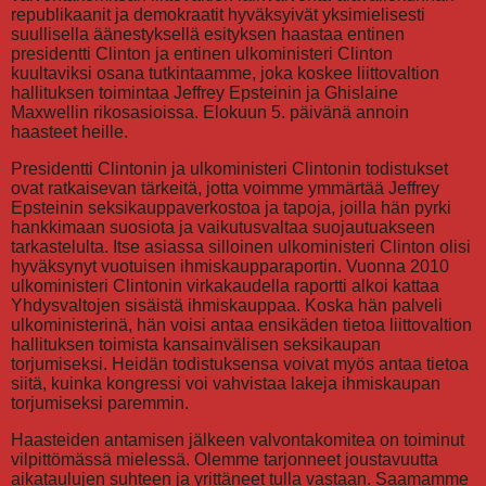
republikaanit ja demokraatit hyväksyivät yksimielisesti
suullisella äänestyksellä esityksen haastaa entinen
presidentti Clinton ja entinen ulkoministeri Clinton
kuultaviksi osana tutkintaamme, joka koskee liittovaltion
hallituksen toimintaa Jeffrey Epsteinin ja Ghislaine
Maxwellin rikosasioissa. Elokuun 5. päivänä annoin
haasteet heille.
Presidentti Clintonin ja ulkoministeri Clintonin todistukset
ovat ratkaisevan tärkeitä, jotta voimme ymmärtää Jeffrey
Epsteinin seksikauppaverkostoa ja tapoja, joilla hän pyrki
hankkimaan suosiota ja vaikutusvaltaa suojautuakseen
tarkastelulta. Itse asiassa silloinen ulkoministeri Clinton olisi
hyväksynyt vuotuisen ihmiskaupparaportin. Vuonna 2010
ulkoministeri Clintonin virkakaudella raportti alkoi kattaa
Yhdysvaltojen sisäistä ihmiskauppaa. Koska hän palveli
ulkoministerinä, hän voisi antaa ensikäden tietoa liittovaltion
hallituksen toimista kansainvälisen seksikaupan
torjumiseksi. Heidän todistuksensa voivat myös antaa tietoa
siitä, kuinka kongressi voi vahvistaa lakeja ihmiskaupan
torjumiseksi paremmin.
Haasteiden antamisen jälkeen valvontakomitea on toiminut
vilpittömässä mielessä. Olemme tarjonneet joustavuutta
aikataulujen suhteen ja yrittäneet tulla vastaan. Saamamme