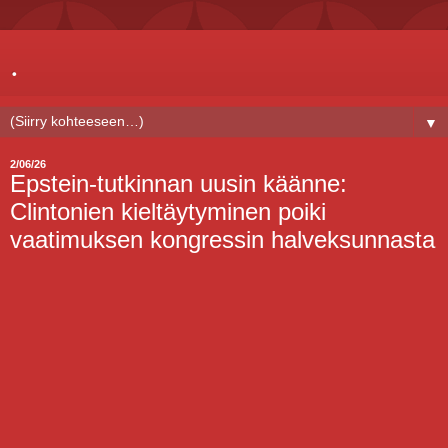
.
▼
2/06/26
Epstein-tutkinnan uusin käänne:
Clintonien kieltäytyminen poiki
vaatimuksen kongressin halveksunnasta