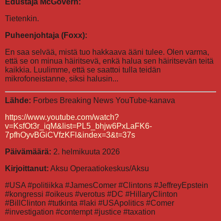
Edustaja McGovern:
Tietenkin.
Puheenjohtaja (Foxx):
En saa selvää, mistä tuo hakkaava ääni tulee. Olen varma,
että se on minua häiritsevä, enkä halua sen häiritsevän teitä
kaikkia. Luulimme, että se saattoi tulla teidän
mikrofoneistanne, siksi halusin...
Lähde:
Forbes Breaking News YouTube-kanava
https://www.youtube.com/watch?
v=KsfOt3r_iqM&list=PL5_bhjw6PxLaFK6-
7pfhOyvBGiCVfzKFl&index=3&t=37s
Päivämäärä:
2. helmikuuta 2026
Kirjoittanut:
Aksu Operaatiokeskus/Aksu
#USA #politiikka #JamesComer #Clintons #JeffreyEpstein
#kongressi #oikeus #verotus #DC #HillaryClinton
#BillClinton #tutkinta #laki #USApolitics #Comer
#investigation #contempt #justice #taxation