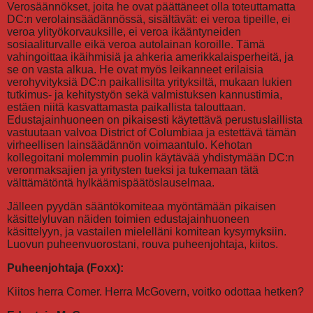
Verosäännökset, joita he ovat päättäneet olla toteuttamatta
DC:n verolainsäädännössä, sisältävät: ei veroa tipeille, ei
veroa ylityökorvauksille, ei veroa ikääntyneiden
sosiaaliturvalle eikä veroa autolainan koroille. Tämä
vahingoittaa ikäihmisiä ja ahkeria amerikkalaisperheitä, ja
se on vasta alkua. He ovat myös leikanneet erilaisia
verohyvityksiä DC:n paikallisilta yrityksiltä, mukaan lukien
tutkimus- ja kehitystyön sekä valmistuksen kannustimia,
estäen niitä kasvattamasta paikallista talouttaan.
Edustajainhuoneen on pikaisesti käytettävä perustuslaillista
vastuutaan valvoa District of Columbiaa ja estettävä tämän
virheellisen lainsäädännön voimaantulo. Kehotan
kollegoitani molemmin puolin käytävää yhdistymään DC:n
veronmaksajien ja yritysten tueksi ja tukemaan tätä
välttämätöntä hylkäämispäätöslauselmaa.
Jälleen pyydän sääntökomiteaa myöntämään pikaisen
käsittelyluvan näiden toimien edustajainhuoneen
käsittelyyn, ja vastailen mielelläni komitean kysymyksiin.
Luovun puheenvuorostani, rouva puheenjohtaja, kiitos.
Puheenjohtaja (Foxx):
Kiitos herra Comer. Herra McGovern, voitko odottaa hetken?