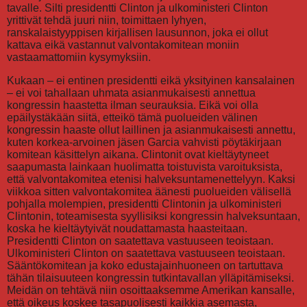
tavalle. Silti presidentti Clinton ja ulkoministeri Clinton
yrittivät tehdä juuri niin, toimittaen lyhyen,
ranskalaistyyppisen kirjallisen lausunnon, joka ei ollut
kattava eikä vastannut valvontakomitean moniin
vastaamattomiin kysymyksiin.
Kukaan – ei entinen presidentti eikä yksityinen kansalainen
– ei voi tahallaan uhmata asianmukaisesti annettua
kongressin haastetta ilman seurauksia. Eikä voi olla
epäilystäkään siitä, etteikö tämä puolueiden välinen
kongressin haaste ollut laillinen ja asianmukaisesti annettu,
kuten korkea-arvoinen jäsen Garcia vahvisti pöytäkirjaan
komitean käsittelyn aikana. Clintonit ovat kieltäytyneet
saapumasta lainkaan huolimatta toistuvista varoituksista,
että valvontakomitea etenisi halveksuntamenettelyyn. Kaksi
viikkoa sitten valvontakomitea äänesti puolueiden välisellä
pohjalla molempien, presidentti Clintonin ja ulkoministeri
Clintonin, toteamisesta syyllisiksi kongressin halveksuntaan,
koska he kieltäytyivät noudattamasta haasteitaan.
Presidentti Clinton on saatettava vastuuseen teoistaan.
Ulkoministeri Clinton on saatettava vastuuseen teoistaan.
Sääntökomitean ja koko edustajainhuoneen on tartuttava
tähän tilaisuuteen kongressin tutkintavallan ylläpitämiseksi.
Meidän on tehtävä niin osoittaaksemme Amerikan kansalle,
että oikeus koskee tasapuolisesti kaikkia asemasta,