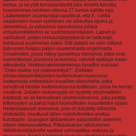
kertaa, ja se ylitti turvastandardit joka ikisellä kerralla,
huonoimman tuloksen ollessa 27 kertaa sallittu raja.
Lääketieteen asiantuntijat varoittivat, että E. colilla
saastuneen ruoan syöminen voi aiheuttaa ripulia ja
oksentelua, ja vakavissa tapauksissa johtaa
virtsatieinfektioihin tai suolistotulehduksiin. Lapset ja
vanhukset, joiden immuunijärjestelmä on heikompi,
kohtaavat suurimman riskin. Silti jäätelö on vain näkyvä
jäävuoren huippu paljon suuremmasta ongelmasta.
Viraalivideo, jossa näkyy paistettuja riisinjyviä, jotka ovat
luonnottoman joustavia ja kumisia, vahvisti epäilyjä ruoan
aitoudesta. Verkkomakommenteissa kysyttiin suoraan:
"Onko riisikin nyt väärennettyä?". Entisten
elintarviketyöntekijöiden kertomukset murensivat
luottamusta entisestään kuvaillen olosuhteita, jotka
romuttivat heidän luottamuksensa tuotteisiin, joista he kerran
nauttivat. Joitakin ruokamyyjiä on syytetty etyylimaltolin
käytöstä; se on kemiallinen arominvahvenne, joka peittää
kitkeryyden ja pahat hajut luonnollisten mausteiden sijaan.
Heikkolaatuiset ainesosat, joita on käsitelty tällaisilla
yhdisteillä, muuttuvat lähes mahdottomiksi erottaa
kuluttajille. Guangxin tähtianiksen paljastettiin aiemmin
olleen rikkisavustettua. Pitkäaikainen altistuminen
rikkidioksidijäämille saattaa vahingoittaa maksaa ja
munuaisia. Nämä käytännöt eivät ole yksittäisiä tapauksia,