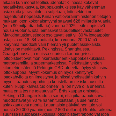
aikaan kun monet teollisuudenalat Kiinassa kokevat
negatiivista kasvua, kauppakeskuksissa käy vähemmän
asiakkaita ja ravintoloita suljetaan, lottosektori on
laajentunut nopeasti. Kiinan valtiovarainministeriön tietojen
mukaan loton kokonaismyynti saavutti 628 miljardia yuania
(noin 90 miljardia dollaria) vuonna 2025 – silmiinpistävä
nousu vuotena, jota leimasivat taloudelliset vastatuulet.
Markkinatutkimustiedot osoittavat, että yli 80 % lottoarpojen
ostajista on 18–34-vuotiaita, kun vuonna 2020 tämä
ikäryhmä muodosti vain hieman yli puolet asiakkaista.
Lisäys on merkittävä. Pekingissä, Shanghaissa,
Guangzhoussa ja muissa suurissa kaupungeissa
lottopisteet ovat moninkertaistuneet kauppakeskuksissa,
metroasemilla ja supermarketeissa. Pelkästään yhden
kilometrin säteellä Pekingin CBD-alueelta löytyy yli tusina
lottokauppaa. Myyntikokemus on myös kehittynyt:
lottokahviloita on ilmestynyt, ja niissä yhdistetään kahvin
myynti raaputusarpoihin ja koristellaan ne iskulauseilla
kuten "kuppi kahvia tuo onnea" ja "on hyvä olla unelmia,
mutta entä jos ne toteutuvat?". Eräs kaupan omistaja
Pekingin Changan-kadulla sanoi, että pikaraaputusarvat
muodostavat yli 90 % hänen tuloistaan, ja useimmat
asiakkaat ovat nuoria. Lauantaisin päivittäinen tulo voi
nousta 20 000 yuaniin (noin 2 800 dollaria). Ruuhka-aikoina
suurissa kauppakeskuksissa jotkut pisteet raportoivat jopa