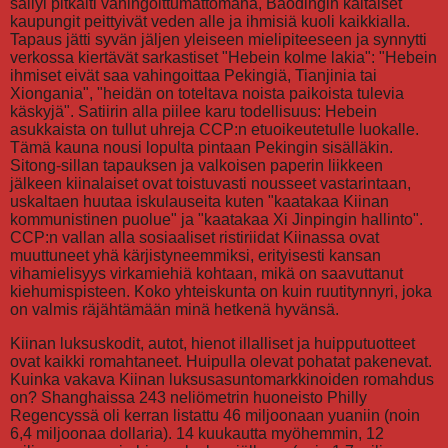
Kiinan luksuskodit, autot, hienot illalliset ja huipputuotteet
ovat kaikki romahtaneet. Huipulla olevat pohatat pakenevat.
Kuinka vakava Kiinan luksusasuntomarkkinoiden romahdus
on? Shanghaissa 243 neliömetrin huoneisto Philly
Regencyssä oli kerran listattu 46 miljoonaan yuaniin (noin
6,4 miljoonaa dollaria). 14 kuukautta myöhemmin, 12