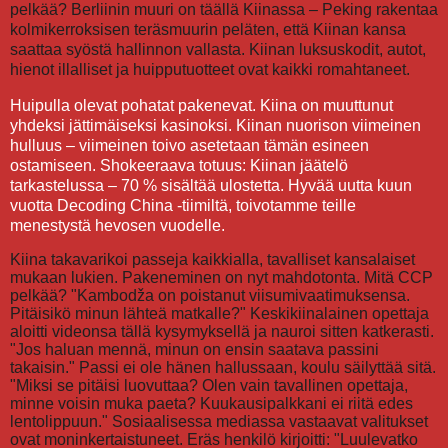
pelkää? Berliinin muuri on täällä Kiinassa – Peking rakentaa
kolmikerroksisen teräsmuurin peläten, että Kiinan kansa
saattaa syöstä hallinnon vallasta. Kiinan luksuskodit, autot,
hienot illalliset ja huipputuotteet ovat kaikki romahtaneet.
Huipulla olevat pohatat pakenevat. Kiina on muuttunut
yhdeksi jättimäiseksi kasinoksi. Kiinan nuorison viimeinen
hulluus – viimeinen toivo asetetaan tämän esineen
ostamiseen. Shokeeraava totuus: Kiinan jäätelö
tarkastelussa – 70 % sisältää ulostetta. Hyvää uutta kuun
vuotta Decoding China -tiimiltä, toivotamme teille
menestystä hevosen vuodelle.
Kiina takavarikoi passeja kaikkialla, tavalliset kansalaiset mukaan lukien. Pakeneminen on nyt mahdotonta. Mitä CCP pelkää? "Kambodža on poistanut viisumivaatimuksensa. Pitäisikö minun lähteä matkalle?" Keskikiinalainen opettaja aloitti videonsa tällä kysymyksellä ja nauroi sitten katkerasti. "Jos haluan mennä, minun on ensin saatava passini takaisin." Passi ei ole hänen hallussaan, koulu säilyttää sitä. "Miksi se pitäisi luovuttaa? Olen vain tavallinen opettaja, minne voisin muka paeta? Kuukausipalkkani ei riitä edes lentolippuun." Sosiaalisessa mediassa vastaavat valitukset ovat moninkertaistuneet. Eräs henkilö kirjoitti: "Luulevatko he todella, että kaltaiseni häviäjä voisi paeta maasta?" Toinen sanoi omistaneensa passin vuosia, muttei ollut koskaan lähtenyt Kiinasta, ja hiljattain häntä käskettiin luovuttamaan se asuinyhteisölleen "keskitettyä hallintaa" varten. Useat länsimaisen median haastattelemat henkilöt kertoivat, että heti kun he varasivat kansainvälisen lennon, paikallispoliisi soitti ja kysyi, minne he olivat menossa, miksi ja kuinka pitkäksi aikaa. Kiinan laki sanoo selvästi, että passi on laillinen henkilökohtainen asiakirja. Vain rikostutkintaan liittyvissä tapauksissa tuomioistuimet, syyttäjäviranomaiset tai yleisen turvallisuuden elimet saavat takavarikoida sen laillisesti. Wuhanilainen asianajaja Jiang sanoi suoraan, että tavallisten kansalaisten vaatiminen luovuttamaan passinsa massoittain ilman selkeää lakiasiakirjaa ylittää hallinnollisen vallan. Kansalaisilla on oikeus poistua maasta ja saapua sinne. Jos tämä ei kohdistu tiettyihin tapauksen osapuoliin vaan sitä sovelletaan yleisesti, on oltava nimenomaiset lailliset perusteet, ehdot ja menettelyt, muuten sen laillisuus kyseenalaistetaan, hän sanoi. Jopa sairaanhoitajia ja lääkäreitä estetään lähtemästä. Poliittinen analyytikko herra Z, joka kommentoi usein Kiinan asioita, väitti, etteivät sairaanhoitajat ja lääkärit ehkä tajua kuuluvansa erittäin herkkään ryhmään. He tuntevat perusteellisesti Kiinan lääketieteellisen järjestelmän sisäiset toiminnot, mukaan lukien sen kiistanalaisen elinsiirtoteollisuuden. Hänen mukaansa heidän tiukka passivalvontansa ei ole sattumaa. Hän lisäsi, että peruskoulun opettajat muodostavat peruslinkin puolueen ideologisessa kasvatusjärjestelmässä. CCP muovaa poliittista tietoisuutta varhaislapsuudesta lähtien. Jos tällaiset opettajat matkustavat ulkomaille, kohtaavat sensuroimatonta tietoa ja palaavat, heistä voisi tulla kanavia vastakkaiselle tietovuodolle. Mitä viranomaiset pelkäävät, on hänen mukaansa paitsi tiedon virtaaminen ulos, myös totuuden virtaaminen takaisin sisään. Jopa Kiinan katolinen isänmaallinen yhdistys ja Kiinan katolisen kirkon piispainkokous julkaisivat kokeiluluontoisen asetuksen ulkomaanmatka-asiakirjojen hallinnasta koko katoliselle papistolle. Piispojen, pappien, diakonien ja nunnien on luovutettava passinsa, Hongkongin ja Macaon matkustuslupansa sekä Taiwanin asukkaiden luvat kirkon viranomaisille keskitettyä säilytystä varten. Jokaisen, joka haluaa matkustaa ulkomaille – jopa henkilökohtaisista syistä – on haettava lupaa vähintään 30 päivää etukäteen ilmoittaen matkasuunnitelman, tarkoituksen, keston ja seuralaiset, allekirjoitettava sitoumuskirje ja odotettava hyväksyntää. Palattuaan heidän on palautettava asiakirjat 7 päivän kuluessa ja laadittava kirjallinen raportti. Asetuksen kieli toistaa toistuvasti tuttua puolueterminologiaa: "valvovan osaston hyväksyntä", "vastuu jokaisella tasolla", "sitoumuskirje". Herra Z jakaa passivalvonnan tiukentumisen kolmeen vaiheeseen. Ensimmäinen alkoi vuoden 2015 tienoilla Xinjiangissa, kun passeja takavarikoitiin laajamittaisesti CCP:n uiguureihin kohdistaman sorron kansainvälisen tarkkailun kasvaessa. Hän väittää, että tavoitteena oli estää asukkaita lähtemästä ja antamasta todistajalausuntoja ulkomailla. Toinen vaihe alkoi vuonna 2020 koronasulkujen aikana. Vuonna 2021 yleisen turvallisuuden ministeriön poistumis- ja saapumishallinnon sisäinen direktiivi tiettävästi ohjeisti paikallisviranomaisia keräämään talteen tai mitätöimään yksityisiä passeja. Herra Z:n mukaan tavoitteena oli estää vuodot äärimmäisistä sulkutoimenpiteistä ja todellisista kuolinluvuista. Kolmas vaihe, joka alkoi vuonna 2025, laajensi valvontaa laajempiin väestöryhmiin ja on hiljattain saavuttanut tavalliset kansalaiset. Vuosia CCP on kohdellut matkustusasiakirjojen valvontaa hallintovälineenä. Virkamiesten, puoluekaaderien ja valtionyhtiöiden johtajien passit säilytetään keskitetysti. Poistuminen vaatii hyväksynnän, paluu vaatii raportoinnin. Tuo mekanismi on nyt laajentunut alaspäin papistoon, opettajiin, sairaanhoitajiin ja yhä enemmän tavallisiin kansalaisiin. Kun järjestelmä alkaa lukita pois jopa passeja, joilla on jo valmiiksi rajoitettu globaali liikkuvuus, se viestii muustakin kuin byrokraattisesta siivoamisesta. Se kertoo huolesta pääoman paosta, osaajien katoamisesta ja narratiivin lipumisesta hallinnan ulottumattomiin. Passivalvonnan laaja tiukentuminen ei ole pelkästään menettelyllistä. Se viittaa siihen, että keskushallinto aistii kasvavaa painetta ruohonjuuritasolla ja vastaa siihen sulkemalla kenties viimeiset jäljellä olevat ovet. Berliinin muuri on täällä Kiinassa – Peking rakentaa kolmikerroksisen teräsmuurin peläten, että Kiinan kansa saattaa syöstä hallinnon vallasta. Tämä muuri ei ole vankila, se ei ole Berliinin muuri, eikä se todellakaan ole kansainvälinen rajamuuri. Se on sisäinen rajamuuri, joka on pystytetty Pekingin Daxingin alueen ja Hebein maakunnan Langfangin kaupungin välille. Silmiinpistävää on, ettei tätä rajaa ole koskaan aiemmin ollut fyysisesti olemassa. Se oli ennen vain näkymätön hallinnollinen viiva paperilla, jonka yli molempien puolten asukkaat saattoivat liikkua vapaasti, aivan kuten vierekkäisten naapurustojen välillä. Tänään tuo viiva on kuitenkin muutettu kovaksi, näkyväksi esteeksi – pakottavaksi, jäykäksi ja kiistattoman todelliseksi. Muuri rakennettiin määrittelemättömänä aikana, mutta on ilmeistä, että sitä kunnostettiin ja vahvistettiin voimakkaasti koronaviruspandemian aikana. Yleisöä on suututtanut se, ettei muuria purettu pandemian päätyttyä. Sen sijaan lisättiin kaksi kerrosta aitaa, mikä muutti rajan kolmikerroksiseksi puolustuslinjaksi. Muurin varrella on tiheässä varoituskylttejä, joissa sitä kutsutaan "puolustusvyöhykkeeksi", valvontakameroita, automaattisia kovaäänisvaroituksia ja säännöllisiä partioita. Joitakin Hebein pieniä kyliä muuri ympäröi kolmelta suunnalta, ja jäljelle jäävän puolen tukkii rautatie, mikä tehokkaasti muuttaa ne vastentahtoisiksi piiritetyiksi kaupungeiksi rauhan aikana. Kylätiet ja paikallistiet, jotka kerran yhdistivät Hebein ja Pekingin, on katkaistu kokonaan. Hebein asukkaat voivat nyt saapua Pekingiin vain muutaman määritellyn valtatien kautta, missä kiinteät tarkastuspisteet tarkastavat asiakirjat ja ajoneuvot. Paikalliset sanovat pitkien jonojen ja toistuvien tarkastusten tulleen rutiiniksi. Kiinan sosiaalisessa mediassa netinkäyttäjät pilkkaavat tilannetta sanomalla, että on helpompi hiipiä Yhdysvaltoihin kuin Pekingiin. Ihmiset kysyvät yksinkertaisen kysymyksen: he ovat yhä saman maan sisällä, kyseessä ei ole sotilasalue, joten mitä lakia he ovat oikeastaan rikkoneet? Tätä muuria ei ole tarkoitettu vain estämään Hebein asukkaita. Käytännössä se sulkee pois jokaisen, jota ei pidetä sopivana Pekingin asukkaana CCP:n järjestelmässä. Pekingiä kohdellaan erityisenä kokonaisuutena, jota on suojeltava ehdottomasti siirtotyöläisiltä, pienituloisilta ihmisiltä, valittajilta, toisinajattelijoilta, sairailta ja jokaiselta, joka saattaa kantaa sosiaalisia epäkohtia. Näkymätön muuri, joka perustuu kotipaikkarekisteröintiin, poliittiseen asemaan ja luotettavuuteen, on ollut olemassa vuosikymmeniä. Teräsmuuri tekee siitä vain fyysisen. Pekingin suojelemispolitiikkaa valvotaan aggressiivisimmin suurten poliittisten tapahtumien aikana. Kansallisen kansankongressin ja Kiinan kansan poliittisen neuvoa-antavan konferenssin vuosittaisten istuntojen aikana kaikki Pekingiin menevä posti ja pikatoimitukset alistetaan toissijaisille tarkastuksille. Hebe kantaa suuren osan näiden toimenpiteiden kustannuksista. Taatakseen sinisen taivaan Pekingin ylle tärkeiden kokousten ja tapahtumien aikana, Hebeitä käsketään toistuvasti sulkemaan teräs-, kemian- ja lääketehtaita ympäristö- ja turvallisuussyistä. Nämä hallinnolliset päätökset nostavat kustannuksia, pakottavat yrityksiä siirtymään ja heikentävät vakavasti maakunnan taloudellista kehitystä. Kansan viha huipentui Hebein tulvajuoksutusten aikana elokuussa 2023. Sen jälkeen kun Typhoon Doksurin jäänteiden tuomat rankkasateet aiheuttivat vaaraa, viranomaiset määräsivät laajamittaisia tulvajuoksutuksia, muuttaen laajat alueet Hebeistä katastrofialueiksi. Valtion tiedotusvälineet, kuten CCTV, syyttivät katastrofista kokonaan luonnonvoimia. Historioitsija Zhang Lifan väitti kuitenkin, että todellinen tavoite ei ollut suojella ylävirran Pekingiä, vaan turvata alavirran Xionganin uusi alue, Xi Jinpingin lippulaivahanke. Vaikka Xiongan säilyi pitkälti vahingoittumattomana, Baodingin kaltaiset kaupungit peittyivät veden alle ja ihmisiä kuoli kaikkialla. Tapaus jätti syvän jäljen yleiseen mielipiteeseen ja synnytti verkossa kiertävät sarkastiset "Hebein kolme lakia": "Hebein ihmiset eivät saa vahingoittaa Pekingiä, Tianjinia tai Xiongania", "heidän on toteltava noista paikoista tulevia käskyjä". Satiirin alla piilee karu todellisuus: Hebein asukkaista on tullut uhreja CCP:n etuoikeutetulle luokalle. Tämä kauna nousi lopulta pintaan Pekingin sisälläkin. Sitong-sillan tapauksen ja valkoisen paperin liikkeen jälkeen kiinalaiset ovat toistuvasti nousseet vastarintaan, uskaltaen huutaa iskulauseita kuten "kaatakaa Kiinan kommunistinen puolue" ja "kaatakaa Xi Jinpingin hallinto". CCP:n vallan alla sosiaaliset ristiriidat Kiinassa ovat muuttuneet yhä kärjistyneemmiksi, erityisesti kansan vihamielisyys virkamiehiä kohtaan, mikä on saavuttanut kiehumispisteen. Koko yhteiskun