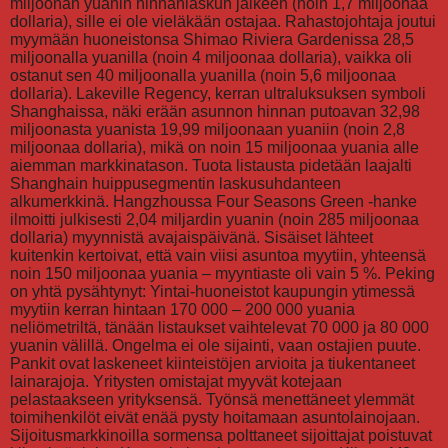
miljoonan yuanin hinnanlaskun jälkeen (noin 1,7 miljoonaa
dollaria), sille ei ole vieläkään ostajaa. Rahastojohtaja joutui
myymään huoneistonsa Shimao Riviera Gardenissa 28,5
miljoonalla yuanilla (noin 4 miljoonaa dollaria), vaikka oli
ostanut sen 40 miljoonalla yuanilla (noin 5,6 miljoonaa
dollaria). Lakeville Regency, kerran ultraluksuksen symboli
Shanghaissa, näki erään asunnon hinnan putoavan 32,98
miljoonasta yuanista 19,99 miljoonaan yuaniin (noin 2,8
miljoonaa dollaria), mikä on noin 15 miljoonaa yuania alle
aiemman markkinatason. Tuota listausta pidetään laajalti
Shanghain huippusegmentin laskusuhdanteen
alkumerkkinä. Hangzhoussa Four Seasons Green -hanke
ilmoitti julkisesti 2,04 miljardin yuanin (noin 285 miljoonaa
dollaria) myynnistä avajaispäivänä. Sisäiset lähteet
kuitenkin kertoivat, että vain viisi asuntoa myytiin, yhteensä
noin 150 miljoonaa yuania – myyntiaste oli vain 5 %. Peking
on yhtä pysähtynyt: Yintai-huoneistot kaupungin ytimessä
myytiin kerran hintaan 170 000 – 200 000 yuania
neliömetriltä, tänään listaukset vaihtelevat 70 000 ja 80 000
yuanin välillä. Ongelma ei ole sijainti, vaan ostajien puute.
Pankit ovat laskeneet kiinteistöjen arvioita ja tiukentaneet
lainarajoja. Yritysten omistajat myyvät kotejaan
pelastaakseen yrityksensä. Työnsä menettäneet ylemmät
toimihenkilöt eivät enää pysty hoitamaan asuntolainojaan.
Sijoitusmarkkinoilla sormensa polttaneet sijoittajat poistuvat