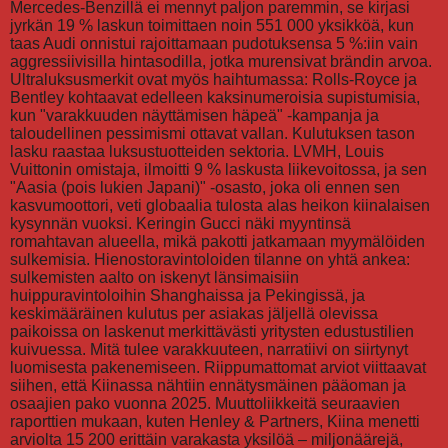
Mercedes-Benzillä ei mennyt paljon paremmin, se kirjasi
jyrkän 19 % laskun toimittaen noin 551 000 yksikköä, kun
taas Audi onnistui rajoittamaan pudotuksensa 5 %:iin vain
aggressiivisilla hintasodilla, jotka murensivat brändin arvoa.
Ultraluksusmerkit ovat myös haihtumassa: Rolls-Royce ja
Bentley kohtaavat edelleen kaksinumeroisia supistumisia,
kun "varakkuuden näyttämisen häpeä" -kampanja ja
taloudellinen pessimismi ottavat vallan. Kulutuksen tason
lasku raastaa luksustuotteiden sektoria. LVMH, Louis
Vuittonin omistaja, ilmoitti 9 % laskusta liikevoitossa, ja sen
"Aasia (pois lukien Japani)" -osasto, joka oli ennen sen
kasvumoottori, veti globaalia tulosta alas heikon kiinalaisen
kysynnän vuoksi. Keringin Gucci näki myyntinsä
romahtavan alueella, mikä pakotti jatkamaan myymälöiden
sulkemisia. Hienostoravintoloiden tilanne on yhtä ankea:
sulkemisten aalto on iskenyt länsimaisiin
huippuravintoloihin Shanghaissa ja Pekingissä, ja
keskimääräinen kulutus per asiakas jäljellä olevissa
paikoissa on laskenut merkittävästi yritysten edustustilien
kuivuessa. Mitä tulee varakkuuteen, narratiivi on siirtynyt
luomisesta pakenemiseen. Riippumattomat arviot viittaavat
siihen, että Kiinassa nähtiin ennätysmäinen pääoman ja
osaajien pako vuonna 2025. Muuttoliikkeitä seuraavien
raporttien mukaan, kuten Henley & Partners, Kiina menetti
arviolta 15 200 erittäin varakasta yksilöä – miljonäärejä,