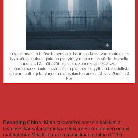
Kuvituskuvassa teräsaita symboloi hallinnon kasvavaa kontrollia ja
fyysisiä rajoituksia, joita on pystytetty maakuntien välille. Samalla
taustalla häämöttävät hiljaiset rakennukset heijastavat
kiinteistömarkkinoiden historiallista pysähtyneisyyttä ja taloudellista
epävarmuutta, joka varjostaa kansalaisten arkea.
AI Kuva/Gemin 3
Pro
Decoding China:
Kiina takavarikoi passeja kaikkialla,
tavalliset kansalaiset mukaan lukien. Pakeneminen on nyt
mahdotonta. Mitä Kiinan kommunistinen puolue (CCP)