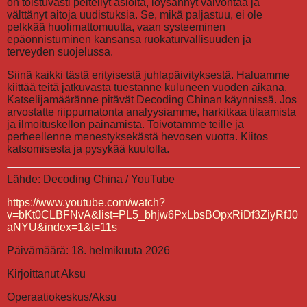
on toistuvasti peitellyt asioita, löysännyt valvontaa ja
välttänyt aitoja uudistuksia. Se, mikä paljastuu, ei ole
pelkkää huolimattomuutta, vaan systeeminen
epäonnistuminen kansansa ruokaturvallisuuden ja
terveyden suojelussa.
Siinä kaikki tästä erityisestä juhlapäivityksestä. Haluamme
kiittää teitä jatkuvasta tuestanne kuluneen vuoden aikana.
Katselijamääränne pitävät Decoding Chinan käynnissä. Jos
arvostatte riippumatonta analyysiamme, harkitkaa tilaamista
ja ilmoituskellon painamista. Toivotamme teille ja
perheellenne menestyksekästä hevosen vuotta. Kiitos
katsomisesta ja pysykää kuulolla.
Lähde: Decoding China / YouTube
https://www.youtube.com/watch?
v=bKt0CLBFNvA&list=PL5_bhjw6PxLbsBOpxRiDf3ZiyRfJ0
aNYU&index=1&t=11s
Päivämäärä: 18. helmikuuta 2026
Kirjoittanut Aksu
Operaatiokeskus/Aksu