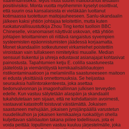
väärentämiseksi. Myös muut suuret maitobrändit testattiin
positiivisiksi. Monta vuotta myöhemmin kyselyt osoittivat,
että suurin osa kansalaisista ei vieläkään luottanut
kotimaassa tuotettuun maitojauheeseen. Sanlu-skandaalin
jälkeen kaksi yhtiön johtajaa teloitettiin, mutta kuten
ruokaturvallisuustutkija Zhou Ting kertoi tuolloin BBC
Chineselle, viranomaiset näyttivät uskovan, että yhtiön
johtajien teloittaminen oli riittävä rangaistus syvempien
systeemisten epäonnistumisten jäädessä korjaamatta.
Monet skandaaliin sotkeutuneet virkamiehet poistettiin
viroistaan vain tullakseen nimitetyiksi muualle. Median
sensuuri tiukentui ja uhreja edustavat asianajajat kohtasivat
painostusta. Tapahtumien ketju E. colilla saastuneesta
jäätelöstä ja viemäriöljystä kemikaalisäiliöautojen
ristikontaminaatioon ja melamiinilla saastuneeseen maitoon
ei edusta yksittäisiä onnettomuuksia. Se heijastaa
seurauksia hallintorakenteesta, joka asettaa
tiedonvalvonnan ja imagonhallinnan julkisen terveyden
edelle. Kun vastuu sälytetään alaspäin ja skandaalit
tukahdutetaan sen sijaan, että ne kohdattaisiin avoimesti,
vastaavat katastrofit toistuvat väistämättä. Jokaisen
saastuneen mehujään, jokaisen jyrsijänpäällä varustetun
nuudelikulhon ja jokaisen kemikaaleja ruokaöljyn ohella
kuljettavan säiliöauton takana piilee todellisuus, jota ei
voida peittää: lopullinen vastuu kuuluu järjestelmälle, joka