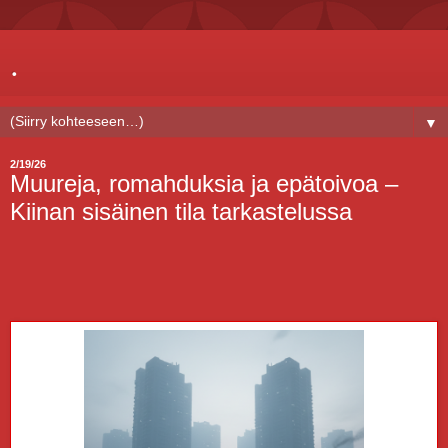
.
▼
2/19/26
Muureja, romahduksia ja epätoivoa –
Kiinan sisäinen tila tarkastelussa