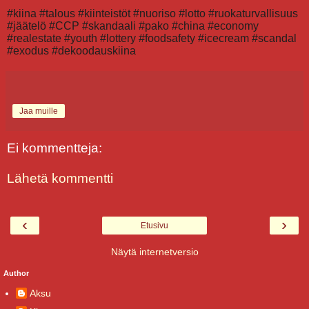
#kiina #talous #kiinteistöt #nuoriso #lotto #ruokaturvallisuus
#jäätelö #CCP #skandaali #pako #china #economy
#realestate #youth #lottery #foodsafety #icecream #scandal
#exodus #dekoodauskiina
Jaa muille
Ei kommentteja:
Lähetä kommentti
‹
›
Etusivu
Näytä internetversio
Author
Aksu