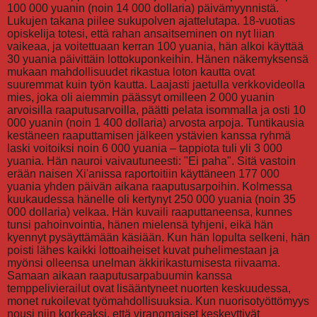
100 000 yuanin (noin 14 000 dollaria) päivämyynnistä.
Lukujen takana piilee sukupolven ajattelutapa. 18-vuotias
opiskelija totesi, että rahan ansaitseminen on nyt liian
vaikeaa, ja voitettuaan kerran 100 yuania, hän alkoi käyttää
30 yuania päivittäin lottokuponkeihin. Hänen näkemyksensä
mukaan mahdollisuudet rikastua loton kautta ovat
suuremmat kuin työn kautta. Laajasti jaetulla verkkovideolla
mies, joka oli aiemmin päässyt omilleen 2 000 yuanin
arvoisilla raaputusarvoilla, päätti pelata isommalla ja osti 10
000 yuanin (noin 1 400 dollaria) arvosta arpoja. Tuntikausia
kestäneen raaputtamisen jälkeen ystävien kanssa ryhmä
laski voitoiksi noin 6 000 yuania – tappiota tuli yli 3 000
yuania. Hän nauroi vaivautuneesti: "Ei paha". Sitä vastoin
erään naisen Xi'anissa raportoitiin käyttäneen 177 000
yuania yhden päivän aikana raaputusarpoihin. Kolmessa
kuukaudessa hänelle oli kertynyt 250 000 yuania (noin 35
000 dollaria) velkaa. Hän kuvaili raaputtaneensa, kunnes
tunsi pahoinvointia, hänen mielensä tyhjeni, eikä hän
kyennyt pysäyttämään käsiään. Kun hän lopulta selkeni, hän
poisti lähes kaikki lottoaiheiset kuvat puhelimestaan ja
myönsi olleensa unelman äkkirikastumisesta riivaama.
Samaan aikaan raaputusarpabuumin kanssa
temppelivierailut ovat lisääntyneet nuorten keskuudessa,
monet rukoilevat työmahdollisuuksia. Kun nuorisotyöttömyys
nousi niin korkeaksi, että viranomaiset keskeyttivät