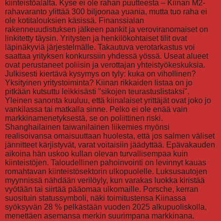
kiinteistöalalta. Kyse ei ole rahan puutteesta – Kiinan M2-
rahavaranto ylittää 300 biljoonaa yuania, mutta tuo raha ei
ole kotitalouksien käsissä. Finanssialan
rakenneuudistuksen jälkeen pankit ja veroviranomaiset on
linkitetty täysin. Yritysten ja henkilökohtaiset tilit ovat
läpinäkyviä järjestelmälle. Takautuva verotarkastus voi
saattaa yrityksen konkurssiin yhdessä yössä. Useat alueet
ovat perustaneet poliisin ja verottajan yhteistyökeskuksia.
Julkisesti kiertävä kysymys on tyly: kuka on vihollinen?
Yksityinen yritystoiminta? Kiinan rikkaiden listaa on jo
pitkään kutsuttu leikkisästi "sikojen teurastuslistaksi".
Yleinen sanonta kuuluu, että kiinalaiset yrittäjät ovat joko jo
vankilassa tai matkalla sinne. Pelko ei ole enää vain
markkinamenetyksestä, se on poliittinen riski.
Shanghailainen taiwanilainen liikemies myönsi
realisoivansa omaisuuttaan huolesta, että jos salmen väliset
jännitteet kärjistyvät, varat voitaisiin jäädyttää. Epävakauden
aikoina hän uskoo kullan olevan turvallisempaa kuin
kiinteistöjen. Taloudellinen pahoinvointi on levinnyt kauas
romahtavan kiinteistösektorin ulkopuolelle. Luksusautojen
myynnissä nähdään verilöyly, kun varakas luokka kiristää
vyötään tai siirtää pääomaa ulkomaille. Porsche, kerran
suosituin statussymboli, näki toimitustensa Kiinassa
syöksyvän 28 % pelkästään vuoden 2025 alkupuoliskolla,
menettäen asemansa merkin suurimpana markkinana.