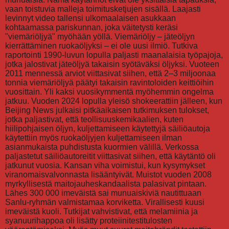
vaan toistuvia malleja toimitusketjujen sisällä. Laajasti
levinnyt video tallensi ulkomaalaisen asukkaan
kohtaamassa pariskunnan, joka väitetysti keräsi
"viemäriöljyä" myöhään yöllä. Viemäriöljy – jäteöljyn
kierrättäminen ruokaöljyksi – ei ole uusi ilmiö. Tutkiva
raportointi 1990-luvun lopulla paljasti maanalaisia työpajoja,
jotka jalostivat jäteöljyä takaisin syötäväksi öljyksi. Vuoteen
2011 mennessä arviot viittasivat siihen, että 2–3 miljoonaa
tonnia viemäriöljyä päätyi takaisin ravintoloiden keittiöihin
vuosittain. Yli kaksi vuosikymmentä myöhemmin ongelma
jatkuu. Vuoden 2024 lopulla yleisö shokeerattiin jälleen, kun
Beijing News julkaisi pitkäaikaisen tutkimuksen tulokset,
jotka paljastivat, että teollisuuskemikaalien, kuten
hiilipohjaisen öljyn, kuljettamiseen käytettyjä säiliöautoja
käytettiin myös ruokaöljyjen kuljettamiseen ilman
asianmukaista puhdistusta kuormien välillä. Verkossa
paljastetut säiliöautoreitit viittasivat siihen, että käytäntö oli
jatkunut vuosia. Kansan viha voimistui, kun kysymykset
viranomaisvalvonnasta lisääntyivät. Muistot vuoden 2008
myrkyllisestä maitojauheskandaalista palasivat pintaan.
Lähes 300 000 imeväistä sai munuaiskiviä nautittuaan
Sanlu-ryhmän valmistamaa korviketta. Virallisesti kuusi
imeväistä kuoli. Tutkijat vahvistivat, että melamiinia ja
syanuurihappoa oli lisätty proteiinitestitulosten