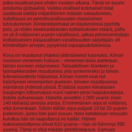
jotka muuttivat pois yhden vuoden aikana. Tämä on suurin
poistuma globaalisti. Vaikka viralliset kotimaiset listat
saattavat väittää miljardöörien määrän vakautuneen,
todellisuus on perintövarallisuuden massiivinen
tuhoutuminen. Kiinteistöpohatat on käytännössä pyyhitty
pois, ja niiden keskiluokkaisten kotitalouksien määrä, joilla
on yli 6 miljoonan yuanin varallisuus, jatkaa pienenemistään
kotitalouksien pääasiallisen varallisuuden säilyttäjän, eli
kiinteistöjen arvojen, pysyessä vapaapudotuksessa.
Kiina on muuttunut yhdeksi jättimäiseksi kasinoksi. Kiinan
nuorison viimeinen hulluus – viimeinen toivo asetetaan
tämän esineen ostamiseen. Taloudellisen tilanteen ja
työmarkkinoiden muuttuessa yhä synkemmiksi ja toivon
tulevaisuudesta hiipuessa, Kiinan nuoret ovat nyt
kääntyneet onnenpelien puoleen, toivoen muuttavansa
elämänsä yhdessä yössä. Eräässä suuren kiinalaisen
kaupungin lottoarvassa nuori nainen pinoi raaputusarpoja
tiskille puhuessaan. Hänelle annettiin 1 000 yuanin (noin
140 dollaria) arvosta arpoja. Ensimmäinen arpa ei voittanut,
eikä toinenkaan. Silloin tällöin arpa paljasti 10 tai 20 yuanin
palkinnon, jonka hän pani sivuun. Noin kahdeksan minuutin
kuluttua hän oli raaputtanut ne kaikki. Hänen
kokonaisvoittonsa olivat 610 yuania – hän oli hävinnyt 390
yuania. Tämä ei ollut mikään yksittäistapaus. Samaan