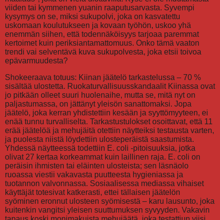
viiden tai kymmenen yuanin raaputusarvasta. Syvempi
kysymys on se, miksi sukupolvi, joka on kasvatettu
uskomaan koulutukseen ja kovaan työhön, uskoo yhä
enemmän siihen, että todennäköisyys tarjoaa paremmat
kertoimet kuin periksiantamattomuus. Onko tämä vaaton
trendi vai selventävä kuva sukupolvesta, joka etsii toivoa
epävarmuudesta?
Shokeeraava totuus: Kiinan jäätelö tarkastelussa – 70 %
sisältää ulostetta. Ruokaturvallisuusskandaalit Kiinassa ovat
jo pitkään olleet suuri huolenaihe, mutta se, mitä nyt on
paljastumassa, on jättänyt yleisön sanattomaksi. Jopa
jäätelö, joka kerran yhdistettiin kesään ja syyttömyyteen, ei
enää tunnu turvalliselta. Tarkastustulokset osoittavat, että 11
erää jäätelöä ja mehujäitä otettiin näytteiksi testausta varten,
ja puolesta niistä löydettiin ulosteperäistä saastumista.
Yhdessä näytteessä todettiin E. coli -pitoisuuksia, jotka
olivat 27 kertaa korkeammat kuin laillinen raja. E. coli on
peräisin ihmisten tai eläinten ulosteista; sen läsnäolo
ruoassa viestii vakavasta puutteesta hygieniassa ja
tuotannon valvonnassa. Sosiaalisessa mediassa vihaiset
käyttäjät totesivat katkerasti, ettei tällaisen jäätelön
syöminen eronnut ulosteen syömisestä – karu lausunto, joka
kuitenkin vangitsi yleisen suuttumuksen syvyyden. Vakavin
tapaus koski monimakuista mehujäätä, joka testattiun viisi