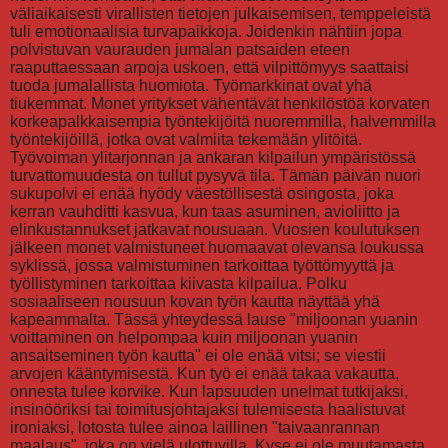
väliaikaisesti virallisten tietojen julkaisemisen, temppeleistä
tuli emotionaalisia turvapaikkoja. Joidenkin nähtiin jopa
polvistuvan vaurauden jumalan patsaiden eteen
raaputtaessaan arpoja uskoen, että vilpittömyys saattaisi
tuoda jumalallista huomiota. Työmarkkinat ovat yhä
tiukemmat. Monet yritykset vähentävät henkilöstöä korvaten
korkeapalkkaisempia työntekijöitä nuoremmilla, halvemmilla
työntekijöillä, jotka ovat valmiita tekemään ylitöitä.
Työvoiman ylitarjonnan ja ankaran kilpailun ympäristössä
turvattomuudesta on tullut pysyvä tila. Tämän päivän nuori
sukupolvi ei enää hyödy väestöllisestä osingosta, joka
kerran vauhditti kasvua, kun taas asuminen, avioliitto ja
elinkustannukset jatkavat nousuaan. Vuosien koulutuksen
jälkeen monet valmistuneet huomaavat olevansa loukussa
syklissä, jossa valmistuminen tarkoittaa työttömyyttä ja
työllistyminen tarkoittaa kiivasta kilpailua. Polku
sosiaaliseen nousuun kovan työn kautta näyttää yhä
kapeammalta. Tässä yhteydessä lause "miljoonan yuanin
voittaminen on helpompaa kuin miljoonan yuanin
ansaitseminen työn kautta" ei ole enää vitsi; se viestii
arvojen kääntymisestä. Kun työ ei enää takaa vakautta,
onnesta tulee korvike. Kun lapsuuden unelmat tutkijaksi,
insinööriksi tai toimitusjohtajaksi tulemisesta haalistuvat
ironiaksi, lotosta tulee ainoa laillinen "taivaanrannan
maalaus", joka on vielä ulottuvilla. Kyse ei ole muutamasta