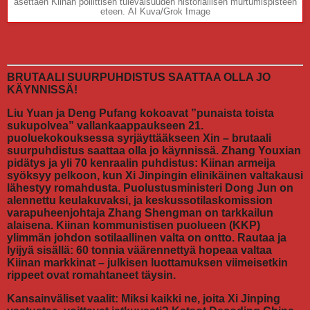
asettaen Kiinan poliittisen tulevaisuuden historiallisen murtumispisteen
eteen. AI Kuva/Grok Image
BRUTAALI SUURPUHDISTUS SAATTAA OLLA JO
KÄYNNISSÄ!
Liu Yuan ja Deng Pufang kokoavat ”punaista toista
sukupolvea” vallankaappaukseen 21.
puoluekokouksessa syrjäyttääkseen Xin – brutaali
suurpuhdistus saattaa olla jo käynnissä. Zhang Youxian
pidätys ja yli 70 kenraalin puhdistus: Kiinan armeija
syöksyy pelkoon, kun Xi Jinpingin elinikäinen valtakausi
lähestyy romahdusta. Puolustusministeri Dong Jun on
alennettu keulakuvaksi, ja keskussotilaskomission
varapuheenjohtaja Zhang Shengman on tarkkailun
alaisena. Kiinan kommunistisen puolueen (KKP)
ylimmän johdon sotilaallinen valta on ontto. Rautaa ja
lyijyä sisällä: 60 tonnia väärennettyä hopeaa valtaa
Kiinan markkinat – julkisen luottamuksen viimeisetkin
rippeet ovat romahtaneet täysin.
Kansainväliset vaalit: Miksi kaikki ne, joita Xi Jinping