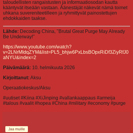
taloudellisten rangaistusten ja informaatiosodan kautta
kääntyvät itseään vastaan. Äänestäjät näkevät nämä toimet
uhkana suvereniteetilleen ja ryhmittyvät painostettujen
ehdokkaiden taakse.
Lähde:
Decoding China, "Brutal Great Purge May Already
Be Underway!"
https://www.youtube.com/watch?
v=2LNrMIdqZYM&list=PL5_bhjw6PxLbsBOpxRiDf3ZiyRfJ0
aNYU&index=2
Päivämäärä:
10. helmikuuta 2026
Kirjoittanut:
Aksu
Operaatiokeskus/Aksu
#uutiset #Kiina #XiJinping #vallankaappaus #armeija
#talous #vaalit #hopea #China #military #economy #purge
Jaa muille