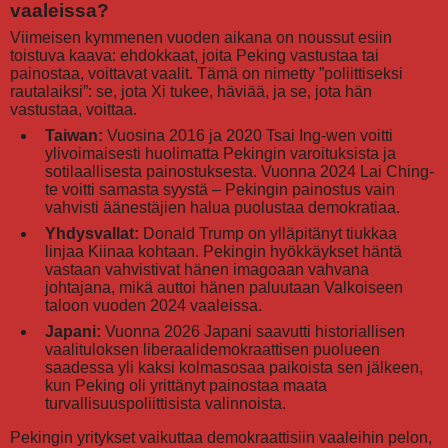
vaaleissa?
Viimeisen kymmenen vuoden aikana on noussut esiin
toistuva kaava: ehdokkaat, joita Peking vastustaa tai
painostaa, voittavat vaalit. Tämä on nimetty ”poliittiseksi
rautalaiksi”: se, jota Xi tukee, häviää, ja se, jota hän
vastustaa, voittaa.
Taiwan:
Vuosina 2016 ja 2020 Tsai Ing-wen voitti
ylivoimaisesti huolimatta Pekingin varoituksista ja
sotilaallisesta painostuksesta. Vuonna 2024 Lai Ching-
te voitti samasta syystä – Pekingin painostus vain
vahvisti äänestäjien halua puolustaa demokratiaa.
Yhdysvallat:
Donald Trump on ylläpitänyt tiukkaa
linjaa Kiinaa kohtaan. Pekingin hyökkäykset häntä
vastaan vahvistivat hänen imagoaan vahvana
johtajana, mikä auttoi hänen paluutaan Valkoiseen
taloon vuoden 2024 vaaleissa.
Japani:
Vuonna 2026 Japani saavutti historiallisen
vaalituloksen liberaalidemokraattisen puolueen
saadessa yli kaksi kolmasosaa paikoista sen jälkeen,
kun Peking oli yrittänyt painostaa maata
turvallisuuspoliittisista valinnoista.
Pekingin yritykset vaikuttaa demokraattisiin vaaleihin pelon,