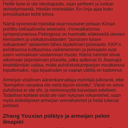
Heille kyse ei ole ideologiasta, vaan perheen ja luokan
selviytymisestä. Heidän mielestään Xin linja ajaa koko
prinssiluokan kohti tuhoa.
Nämä syvenevät ristiriidat ovat nousseet pintaan Kiinan
poliittis-sotilaallisella areenalla. Viimeaikaisissa
symposiumeissa Pekingissä on huomattu eläkkeellä olevien
kenraalien ja vaikutusvaltaisten ”punaisen toisen
sukupolven” upseerien lähes täydellinen poissaolo. KKP:n
poliittisessa kulttuurissa vaikeneminen ja poissaolo ovat
usein voimakkain vastarinnan muoto. Nämä hahmot olivat
aikoinaan järjestelmän pilareita, jotka auttoivat Xi Jinpingiä
keskittämään valtaa, mutta puhdistuskampanjan muuttuessa
loputtomaksi, raja lojaaliuden ja vaaran välillä on kadonnut.
Armeijan virallinen äänenkannattaja myöntää julkisesti, ettei
”korruption varastoa ole vielä täysin siivottu”. Viesti on selvä:
puhdistus ei ole ohi, ja menneisyyttä kaivetaan edelleen.
Todelliset kohteet eivät ole vain nykyiset virkamiehet, vaan
myös eläköityneet armeijan voimahahmot ja heitä tukevat
perheet.
Zhang Youxian pidätys ja armeijan pelon
ilmapiiri