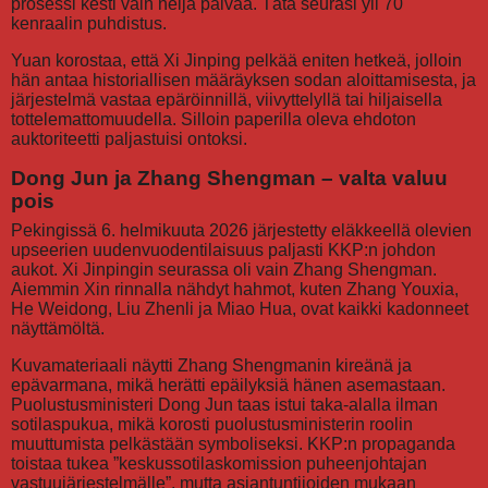
prosessi kesti vain neljä päivää. Tätä seurasi yli 70
kenraalin puhdistus.
Yuan korostaa, että Xi Jinping pelkää eniten hetkeä, jolloin
hän antaa historiallisen määräyksen sodan aloittamisesta, ja
järjestelmä vastaa epäröinnillä, viivyttelyllä tai hiljaisella
tottelemattomuudella. Silloin paperilla oleva ehdoton
auktoriteetti paljastuisi ontoksi.
Dong Jun ja Zhang Shengman – valta valuu
pois
Pekingissä 6. helmikuuta 2026 järjestetty eläkkeellä olevien
upseerien uudenvuodentilaisuus paljasti KKP:n johdon
aukot. Xi Jinpingin seurassa oli vain Zhang Shengman.
Aiemmin Xin rinnalla nähdyt hahmot, kuten Zhang Youxia,
He Weidong, Liu Zhenli ja Miao Hua, ovat kaikki kadonneet
näyttämöltä.
Kuvamateriaali näytti Zhang Shengmanin kireänä ja
epävarmana, mikä herätti epäilyksiä hänen asemastaan.
Puolustusministeri Dong Jun taas istui taka-alalla ilman
sotilaspukua, mikä korosti puolustusministerin roolin
muuttumista pelkästään symboliseksi. KKP:n propaganda
toistaa tukea ”keskussotilaskomission puheenjohtajan
vastuujärjestelmälle”, mutta asiantuntijoiden mukaan