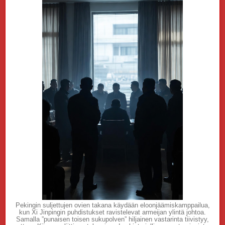
Pekingin suljettujen ovien takana käydään eloonjäämiskamppailua,
kun Xi Jinpingin puhdistukset ravistelevat armeijan ylintä johtoa.
Samalla ”punaisen toisen sukupolven” hiljainen vastarinta tiivistyy,