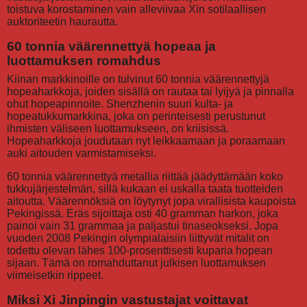
toistuva korostaminen vain alleviivaa Xin sotilaallisen
auktoriteetin haurautta.
60 tonnia väärennettyä hopeaa ja
luottamuksen romahdus
Kiinan markkinoille on tulvinut 60 tonnia väärennettyjä
hopeaharkkoja, joiden sisällä on rautaa tai lyijyä ja pinnalla
ohut hopeapinnoite. Shenzhenin suuri kulta- ja
hopeatukkumarkkina, joka on perinteisesti perustunut
ihmisten väliseen luottamukseen, on kriisissä.
Hopeaharkkoja joudutaan nyt leikkaamaan ja poraamaan
auki aitouden varmistamiseksi.
60 tonnia väärennettyä metallia riittää jäädyttämään koko
tukkujärjestelmän, sillä kukaan ei uskalla taata tuotteiden
aitoutta. Väärennöksiä on löytynyt jopa virallisista kaupoista
Pekingissä. Eräs sijoittaja osti 40 gramman harkon, joka
painoi vain 31 grammaa ja paljastui tinaseokseksi. Jopa
vuoden 2008 Pekingin olympialaisiin liittyvät mitalit on
todettu olevan lähes 100-prosenttisesti kuparia hopean
sijaan. Tämä on romahduttanut julkisen luottamuksen
viimeisetkin rippeet.
Miksi Xi Jinpingin vastustajat voittavat