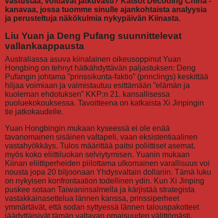
vastustaa, voittavat jatkuvasti? Katsot Decoding China -
kanavaa, jossa tuomme sinulle ajankohtaista analyysia
ja perusteltuja näkökulmia nykypäivän Kiinasta.
Liu Yuan ja Deng Pufang suunnittelevat
vallankaappausta
Australiassa asuva kiinalainen oikeusoppinut Yuan
Hongbing on tehnyt hätkähdyttävän paljastuksen: Deng
Pufangin johtama ”prinssikunta-faktio” (princlings) keskittää
hiljaa voimiaan ja valmistautuu esittämään ”elämän ja
kuoleman ehdotuksen” KKP:n 21. kansallisessa
puoluekokouksessa. Tavoitteena on katkaista Xi Jinpingin
tie jatkokaudelle.
Yuan Hongbingin mukaan kyseessä ei ole enää
tavanomainen sisäinen valtapeli, vaan eksistentiaalinen
vastahyökkäys. Tulos määrittää paitsi poliittiset asemat,
myös koko eliittiluokan selviytymisen. Yuanin mukaan
Kiinan eliittiperheiden piilottama ulkomainen varallisuus voi
nousta jopa 20 biljoonaan Yhdysvaltain dollariin. Tämä luku
on nykyisen konfrontaation todellinen ydin. Kun Xi Jinping
puskee sotaan Taiwaninsalmella ja kärjistää strategista
vastakkainasettelua lännen kanssa, prinssiperheet
ymmärtävät, että sodan syttyessä lännen talouspakotteet
jäädyttäisivät tämän valtavan omaisuuden välittömästi.