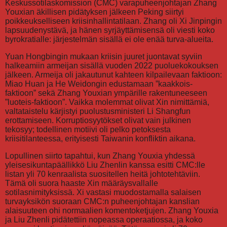
Keskussotilaskomission (CMC) varapuheenjohtajan Zhang
Youxian äkillisen pidätyksen jälkeen Peking siirtyi
poikkeukselliseen kriisinhallintatilaan. Zhang oli Xi Jinpingin
lapsuudenystävä, ja hänen syrjäyttämisensä oli viesti koko
byrokratialle: järjestelmän sisällä ei ole enää turva-alueita.
Yuan Hongbingin mukaan kriisin juuret juontavat syviin
halkeamiin armeijan sisällä vuoden 2022 puoluekokouksen
jälkeen. Armeija oli jakautunut kahteen kilpailevaan faktioon:
Miao Huan ja He Weidongin edustamaan ”kaakkois-
faktioon” sekä Zhang Youxian ympärille rakentuneeseen
”luoteis-faktioon”. Vaikka molemmat olivat Xin nimittämiä,
valtataistelu kärjistyi puolustusministeri Li Shangfun
erottamiseen. Korruptiosyytökset olivat vain julkinen
tekosyy; todellinen motiivi oli pelko petoksesta
kriisitilanteessa, erityisesti Taiwanin konfliktin aikana.
Lopullinen siirto tapahtui, kun Zhang Youxia yhdessä
yleisesikuntapäällikkö Liu Zhenlin kanssa esitti CMC:lle
listan yli 70 kenraalista suositellen heitä johtotehtäviin.
Tämä oli suora haaste Xin määräysvallalle
sotilasnimityksissä. Xi vastasi muodostamalla salaisen
turvayksikön suoraan CMC:n puheenjohtajan kanslian
alaisuuteen ohi normaalien komentoketjujen. Zhang Youxia
ja Liu Zhenli pidätettiin nopeassa operaatiossa, ja koko