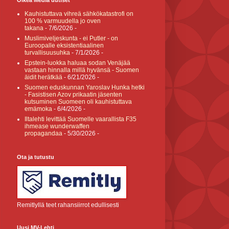
Oikea Media uutiset
Kauhistuttava vihreä sähkökatastrofi on
100 % varmuudella jo oven
takana
- 7/6/2026
-
Muslimiveljeskunta - ei Putler - on
Euroopalle eksistentiaalinen
turvallisuusuhka
- 7/1/2026
-
Epstein-luokka haluaa sodan Venäjää
vastaan hinnalla millä hyvänsä - Suomen
äidit herätkää
- 6/21/2026
-
Suomen eduskunnan Yaroslav Hunka hetki
- Fasistisen Azov prikaatin jäsenten
kutsuminen Suomeen oli kauhistuttava
emämoka
- 6/4/2026
-
Iltalehti levittää Suomelle vaarallista F35
ihmease wunderwaffen
propagandaa
- 5/30/2026
-
Ota ja tutustu
Remitlyllä teet rahansiirrot edullisesti
Uusi MV-Lehti