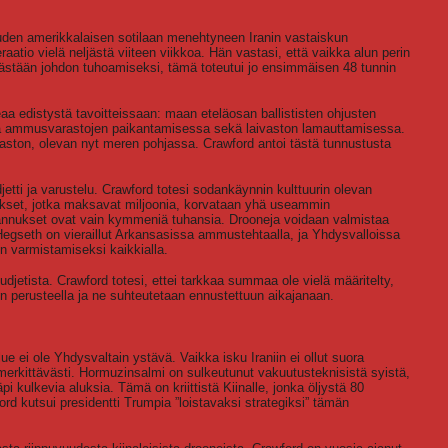
uden amerikkalaisen sotilaan menehtyneen Iranin vastaiskun
aatio vielä neljästä viiteen viikkoa. Hän vastasi, että vaikka alun perin
elkästään johdon tuhoamiseksi, tämä toteutui jo ensimmäisen 48 tunnin
 edistystä tavoitteissaan: maan eteläosan ballististen ohjusten
ja ammusvarastojen paikantamisessa sekä laivaston lamauttamisessa.
vaston, olevan nyt meren pohjassa. Crawford antoi tästä tunnustusta
etti ja varustelu. Crawford totesi sodankäynnin kulttuurin olevan
kset, jotka maksavat miljoonia, korvataan yhä useammin
stannukset ovat vain kymmeniä tuhansia. Drooneja voidaan valmistaa
egseth on vieraillut Arkansasissa ammustehtaalla, ja Yhdysvalloissa
 varmistamiseksi kaikkialla.
djetista. Crawford totesi, ettei tarkkaa summaa ole vielä määritelty,
n perusteella ja ne suhteutetaan ennustettuun aikajanaan.
e ei ole Yhdysvaltain ystävä. Vaikka isku Iraniin ei ollut suora
erkittävästi. Hormuzinsalmi on sulkeutunut vakuutusteknisistä syistä,
i kulkevia aluksia. Tämä on kriittistä Kiinalle, jonka öljystä 80
rd kutsui presidentti Trumpia ”loistavaksi strategiksi” tämän