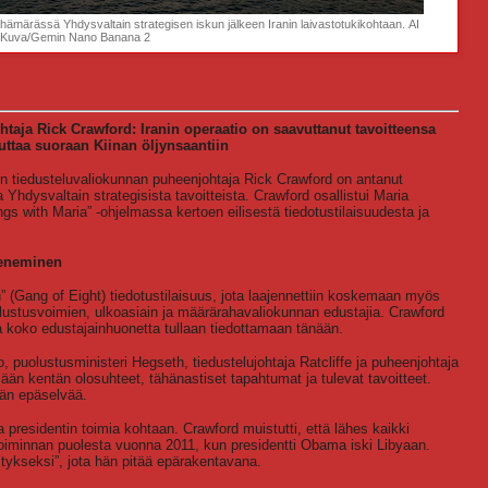
ämärässä Yhdysvaltain strategisen iskun jälkeen Iranin laivastotukikohtaan. AI
Kuva/Gemin Nano Banana 2
taja Rick Crawford: Iranin operaatio on saavuttanut tavoitteensa
ttaa suoraan Kiinan öljynsaantiin
 tiedusteluvaliokunnan puheenjohtaja Rick Crawford on antanut
 Yhdysvaltain strategisista tavoitteista. Crawford osallistui Maria
s with Maria” -ohjelmassa kertoen eilisestä tiedotustilaisuudesta ja
eteneminen
an” (Gang of Eight) tiedotustilaisuus, jota laajennettiin koskemaan myös
olustusvoimien, ulkoasiain ja määrärahavaliokunnan edustajia. Crawford
a koko edustajainhuonetta tullaan tiedottamaan tänään.
 puolustusministeri Hegseth, tiedustelujohtaja Ratcliffe ja puheenjohtaja
sään kentän olosuhteet, tähänastiset tapahtumat ja tulevat tavoitteet.
tään epäselvää.
 presidentin toimia kohtaan. Crawford muistutti, että lähes kaikki
oiminnan puolesta vuonna 2011, kun presidentti Obama iski Libyaan.
stykseksi”, jota hän pitää epärakentavana.