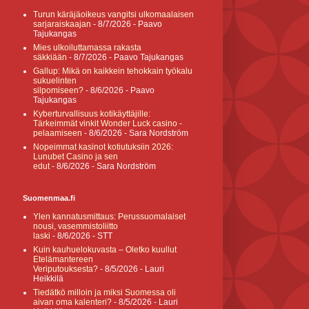
Turun käräjäoikeus vangitsi ulkomaalaisen
sarjaraiskaajan
- 8/7/2026
- Paavo
Tajukangas
Mies ulkoiluttamassa rakasta
säkkiään
- 8/7/2026
- Paavo Tajukangas
Gallup: Mikä on kaikkein tehokkain työkalu
sukuelinten
silpomiseen?
- 8/6/2026
- Paavo
Tajukangas
Kyberturvallisuus kotikäyttäjille:
Tärkeimmät vinkit Wonder Luck casino -
pelaamiseen
- 8/6/2026
- Sara Nordström
Nopeimmat kasinot kotiutuksiin 2026:
Lunubet Casino ja sen
edut
- 8/6/2026
- Sara Nordström
Suomenmaa.fi
Ylen kannatusmittaus: Perussuomalaiset
nousi, vasemmistoliitto
laski
- 8/6/2026
- STT
Kuin kauhuelokuvasta – Oletko kuullut
Etelämantereen
Veriputouksesta?
- 8/5/2026
- Lauri
Heikkilä
Tiedätkö milloin ja miksi Suomessa oli
aivan oma kalenteri?
- 8/5/2026
- Lauri