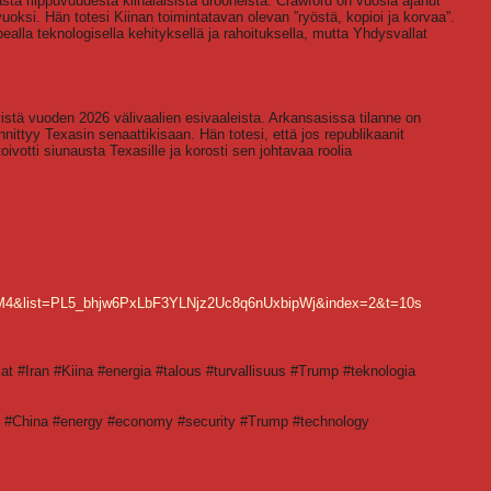
a riippuvuudesta kiinalaisista drooneista. Crawford on vuosia ajanut
 vuoksi. Hän totesi Kiinan toimintatavan olevan ”ryöstä, kopioi ja korvaa”.
ealla teknologisella kehityksellä ja rahoituksella, mutta Yhdysvallat
istä vuoden 2026 välivaalien esivaaleista. Arkansasissa tilanne on
ttyy Texasin senaattikisaan. Hän totesi, että jos republikaanit
oivotti siunausta Texasille ja korosti sen johtavaa roolia
M4&list=PL5_bhjw6PxLbF3YLNjz2Uc8q6nUxbipWj&index=2&t=10s
lat #Iran #Kiina #energia #talous #turvallisuus #Trump #teknologia
an #China #energy #economy #security #Trump #technology