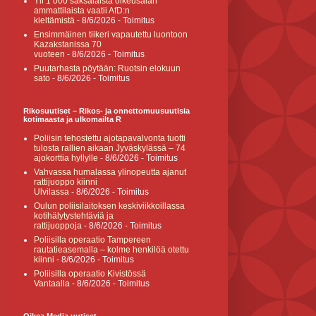
Yli 1 000 saksalaista oikeusalan
ammattilaista vaatii AfD:n
kieltämistä
- 8/6/2026
- Toimitus
Ensimmäinen tiikeri vapautettu luontoon
Kazakstanissa 70
vuoteen
- 8/6/2026
- Toimitus
Puutarhasta pöytään: Ruotsin elokuun
sato
- 8/6/2026
- Toimitus
Rikosuutiset – Rikos- ja onnettomuusuutisia
kotimaasta ja ulkomailta R
Poliisin tehostettu ajotapavalvonta tuotti
tulosta rallien aikaan Jyväskylässä – 74
ajokorttia hyllylle
- 8/6/2026
- Toimitus
Vahvassa humalassa ylinopeutta ajanut
rattijuoppo kiinni
Ulvilassa
- 8/6/2026
- Toimitus
Oulun poliisilaitoksen keskiviikkoillassa
kotihälytystehtäviä ja
rattijuoppoja
- 8/6/2026
- Toimitus
Poliisilla operaatio Tampereen
rautatieasemalla – kolme henkilöä otettu
kiinni
- 8/6/2026
- Toimitus
Poliisilla operaatio Kivistössä
Vantaalla
- 8/6/2026
- Toimitus