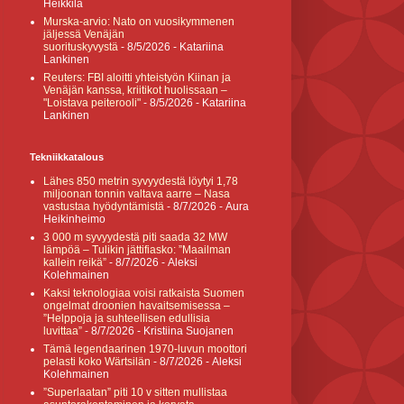
Heikkilä
Murska-arvio: Nato on vuosikymmenen
jäljessä Venäjän
suorituskyvystä
- 8/5/2026
- Katariina
Lankinen
Reuters: FBI aloitti yhteistyön Kiinan ja
Venäjän kanssa, kriitikot huolissaan –
"Loistava peiterooli"
- 8/5/2026
- Katariina
Lankinen
Tekniikkatalous
Lähes 850 metrin syvyydestä löytyi 1,78
miljoonan tonnin valtava aarre – Nasa
vastustaa hyödyntämistä
- 8/7/2026
- Aura
Heikinheimo
3 000 m syvyydestä piti saada 32 MW
lämpöä – Tulikin jättifiasko: ”Maailman
kallein reikä”
- 8/7/2026
- Aleksi
Kolehmainen
Kaksi teknologiaa voisi ratkaista Suomen
ongelmat droonien havaitsemisessa –
”Helppoja ja suhteellisen edullisia
luvittaa”
- 8/7/2026
- Kristiina Suojanen
Tämä legendaarinen 1970-luvun moottori
pelasti koko Wärtsilän
- 8/7/2026
- Aleksi
Kolehmainen
”Superlaatan” piti 10 v sitten mullistaa