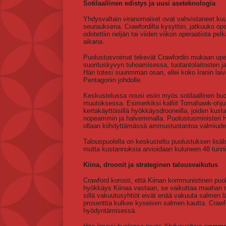
Sotilaallinen edistys ja uusi aseteknologia
Yhdysvaltain viranomaiset ovat vahvistaneet ku
seurauksena. Crawfordilta kysyttiin, jatkuuko oper
odotettiin neljän tai viiden viikon operaatiota p
aikana.
Puolustusvoimat tekevät Crawfordin mukaan upeaa
suorituskyvyn tuhoamisessa, tuotantolaitosten 
Hän totesi suurimman osan, ellei koko Iranin lai
Pentagonin johdolle.
Keskustelussa nousi esiin myös sotilaallinen budj
muutoksessa. Esimerkiksi kalliit Tomahawk-ohju
kertakäyttöisillä hyökkäysdrooneilla, joiden ku
nopeammin ja halvemmalla. Puolustusministeri H
ollaan kiihdyttämässä ammustuotantoa valmiuden
Talouspuolella on keskusteltu puolustuksen lisäbu
mutta kustannuksia arvioidaan kuluneen 48 tunni
Kiina, droonit ja strateginen talousvaikutus
Crawford korosti, että Kiinan kommunistinen puolu
hyökkäys Kiinaa vastaan, se vaikuttaa maahan m
sillä vakuutusyhtiöt eivät enää vakuuta salmen läp
prosenttia kulkee kyseisen salmen kautta. Crawfo
hyödyntämisessä.