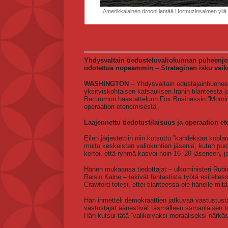
Amerikkalainen drooni lentää Hormuzinsalmen yllä h
Yhdysvaltain tiedusteluvaliokunnan puheenjoh
odotettua nopeammin – Strateginen isku vaiku
WASHINGTON
– Yhdysvaltain edustajainhuoneen
yksityiskohtaisen katsauksen Iranin tilanteesta ja
Bartiromon haastatteluun Fox Businessin ”Morning
operaation etenemisestä.
Laajennettu tiedotustilaisuus ja operaation 
Eilen järjestettiin niin kutsuttu ”kahdeksan kopl
muita keskeisten valiokuntien jäseniä, kuten pu
kertoi, että ryhmä kasvoi noin 16–20 jäseneen, j
Hänen mukaansa tiedottajat – ulkoministeri Rubio,
Raisin Kaine – tekivät fantastista työtä esitelles
Crawford totesi, ettei tilanteessa ole hänelle mi
Hän ihmetteli demokraattien jatkuvaa vastustusta
vastustajat äänestivät täsmälleen samanlaisen t
Hän kutsui tätä ”valikoivaksi moraaliseksi närkä