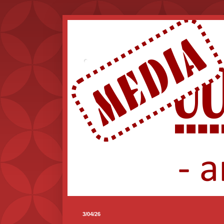
.
3/04/26