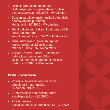
Rikos ja rangaitsemattomuus –
Siirtolaisjengien suojelu jatkuu Ruotsin
oikeusistuimissa
- 8/7/2026
- MV-toimitus
Saksan varaliittokansleri esittää globalistit
haastavan AfD-puolueen
kieltämistä
- 8/7/2026
- MV-toimitus
Teinit pakotetaan Saksan kouluissa LGBT-
seksuaaliagendan
koulutusohjelmiin
- 8/7/2026
- MV-toimitus
Venäläiskenraali: Ukrainan tappiot
kasvaneet lähes 2,5 miljoonaan
mieheen
- 8/7/2026
- MV-toimitus
Tucker Carlson julkaisi 10-kohtaisen
patrioottisen perustan USA:n
yksipuoluejärjestelmän haastamiseksi
[Video]
- 8/7/2026
- MV-toimitus
Poliisi - Ajankohtaista
Poliisi ja Rajavartiolaitos valvoivat
tehostetusti maahantuloa
Suomeen
- 9/1/2025
-
Kuhmoisten veneonnettomuuden
esitutkinta jatkuu
- 9/1/2025
-
Poliisi mukana
paikallispuolustusharjoituksessa
- 9/1/2025
-