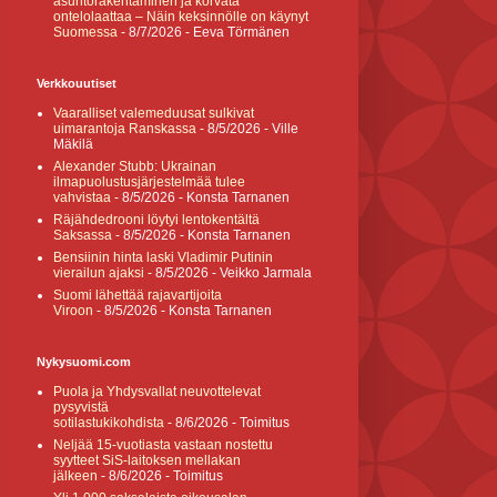
asuntorakentaminen ja korvata
ontelolaattaa – Näin keksinnölle on käynyt
Suomessa
- 8/7/2026
- Eeva Törmänen
Verkkouutiset
Vaaralliset valemeduusat sulkivat
uimarantoja Ranskassa
- 8/5/2026
- Ville
Mäkilä
Alexander Stubb: Ukrainan
ilmapuolustusjärjestelmää tulee
vahvistaa
- 8/5/2026
- Konsta Tarnanen
Räjähdedrooni löytyi lentokentältä
Saksassa
- 8/5/2026
- Konsta Tarnanen
Bensiinin hinta laski Vladimir Putinin
vierailun ajaksi
- 8/5/2026
- Veikko Jarmala
Suomi lähettää rajavartijoita
Viroon
- 8/5/2026
- Konsta Tarnanen
Nykysuomi.com
Puola ja Yhdysvallat neuvottelevat
pysyvistä
sotilastukikohdista
- 8/6/2026
- Toimitus
Neljää 15-vuotiasta vastaan nostettu
syytteet SiS-laitoksen mellakan
jälkeen
- 8/6/2026
- Toimitus