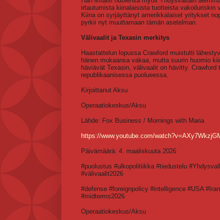
Hän ilmaisi huolensa myös Yhdysvaltain aiemmast
irtautumista kiinalaisista tuotteista vakoiluriskin
Kiina on syrjäyttänyt amerikkalaiset yritykset nop
pyrkii nyt muuttamaan tämän asetelman.
Välivaalit ja Texasin merkitys
Haastattelun lopussa Crawford muistutti lähestyv
hänen mukaansa vakaa, mutta suurin huomio kiinni
häviävät Texasin, välivaalit on hävitty. Crawford t
republikaanisessa puolueessa.
Kirjoittanut Aksu
Operaatiokeskus/Aksu
Lähde: Fox Business / Mornings with Maria
https://www.youtube.com/watch?v=AXy7WkzjG
Päivämäärä: 4. maaliskuuta 2026
#puolustus #ulkopolitiikka #tiedustelu #Yhdysval
#välivaalit2026
#defense #foreignpolicy #intelligence #USA #Ir
#midterms2026
Operaatiokeskus/Aksu