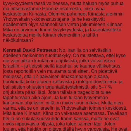
kyvykkyydestä tässä vaiheessa, mutta haluan myös puhua
mainitsemastanne Hormuzinsalmesta, mikä avaa
keskustelun Kiinasta. Olemme puhuneet Kiinasta aiemmin
Yhdysvaltain ykkösvastustajana, ja he keskittyvät
epäilemättä öljyn säännöllisen virran jatkumiseen Kiinaan.
Mikä on arvionne Iranin kyvykkyydestä, ja laajentaisitteko
keskustelua meille Kiinan elementtiin ja tähän
näkökulmaan?
Kenraali David Petraeus:
No, Iranilla on selvästikin
edelleen melkoinen suorituskyky. On muistettava, ettei kyse
ole vain pitkän kantaman ohjuksista, jotka voivat iskeä
Israeliin – ja tietysti siellä tapahtui se kauhea välikohtaus,
josta raportoitiin vain muutama tunti sitten. On pidettävä
mielessä, että 12-päiväisen ilmakampanjan aikana,
huolimatta koko alueen kattavista ja integroiduista ilma- ja
ballististen ohjusten torjuntajärjestelmistä, silti 5–7 %
ohjuksista pääsi läpi. Joten tällaisia tragedioita tulee
tapahtumaan aika ajoin. Ja kun tullaan lyhyemmän
kantaman ohjuksiin, niitä on myös suuri määrä. Mutta olen
varma, että se on Israelin ja Yhdysvaltain toimien keskiössä.
Mitä tulee Kiinaan, Kiina on vaikeassa asemassa. Tavallaan
heillä on sukulaisuussuhde Iranin kanssa, mutta he ovat
myös riippuvaisia öljystä, joka tulee salmen läpi. Joten
luulen, että heidän on oltava täällä hyvin varovaisia. He ovat