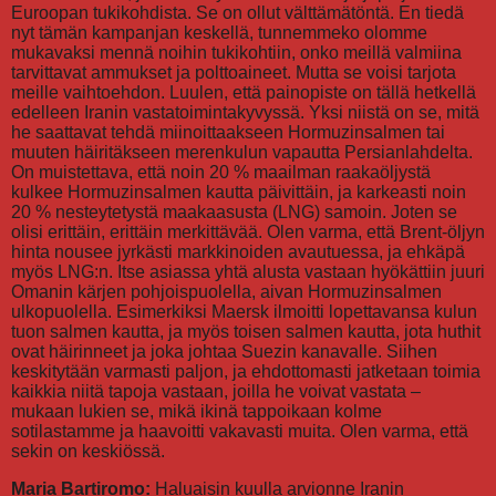
Euroopan tukikohdista. Se on ollut välttämätöntä. En tiedä
nyt tämän kampanjan keskellä, tunnemmeko olomme
mukavaksi mennä noihin tukikohtiin, onko meillä valmiina
tarvittavat ammukset ja polttoaineet. Mutta se voisi tarjota
meille vaihtoehdon. Luulen, että painopiste on tällä hetkellä
edelleen Iranin vastatoimintakyvyssä. Yksi niistä on se, mitä
he saattavat tehdä miinoittaakseen Hormuzinsalmen tai
muuten häiritäkseen merenkulun vapautta Persianlahdelta.
On muistettava, että noin 20 % maailman raakaöljystä
kulkee Hormuzinsalmen kautta päivittäin, ja karkeasti noin
20 % nesteytetystä maakaasusta (LNG) samoin. Joten se
olisi erittäin, erittäin merkittävää. Olen varma, että Brent-öljyn
hinta nousee jyrkästi markkinoiden avautuessa, ja ehkäpä
myös LNG:n. Itse asiassa yhtä alusta vastaan hyökättiin juuri
Omanin kärjen pohjoispuolella, aivan Hormuzinsalmen
ulkopuolella. Esimerkiksi Maersk ilmoitti lopettavansa kulun
tuon salmen kautta, ja myös toisen salmen kautta, jota huthit
ovat häirinneet ja joka johtaa Suezin kanavalle. Siihen
keskitytään varmasti paljon, ja ehdottomasti jatketaan toimia
kaikkia niitä tapoja vastaan, joilla he voivat vastata –
mukaan lukien se, mikä ikinä tappoikaan kolme
sotilastamme ja haavoitti vakavasti muita. Olen varma, että
sekin on keskiössä.
Maria Bartiromo:
Haluaisin kuulla arvionne Iranin