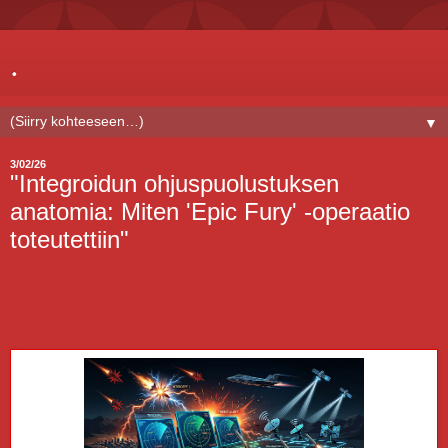
.
▼
3/02/26
"Integroidun ohjuspuolustuksen
anatomia: Miten 'Epic Fury' -operaatio
toteutettiin"