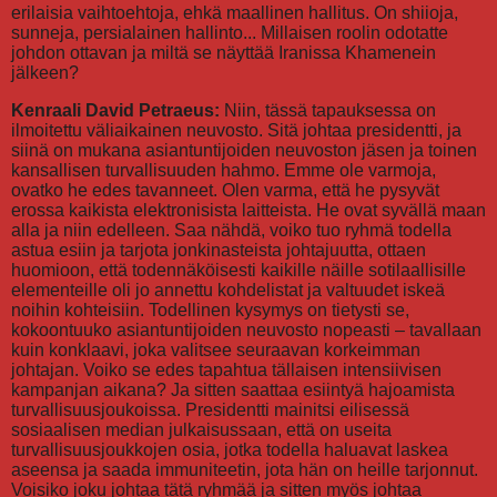
erilaisia vaihtoehtoja, ehkä maallinen hallitus. On shiioja,
sunneja, persialainen hallinto... Millaisen roolin odotatte
johdon ottavan ja miltä se näyttää Iranissa Khamenein
jälkeen?
Kenraali David Petraeus:
Niin, tässä tapauksessa on
ilmoitettu väliaikainen neuvosto. Sitä johtaa presidentti, ja
siinä on mukana asiantuntijoiden neuvoston jäsen ja toinen
kansallisen turvallisuuden hahmo. Emme ole varmoja,
ovatko he edes tavanneet. Olen varma, että he pysyvät
erossa kaikista elektronisista laitteista. He ovat syvällä maan
alla ja niin edelleen. Saa nähdä, voiko tuo ryhmä todella
astua esiin ja tarjota jonkinasteista johtajuutta, ottaen
huomioon, että todennäköisesti kaikille näille sotilaallisille
elementeille oli jo annettu kohdelistat ja valtuudet iskeä
noihin kohteisiin. Todellinen kysymys on tietysti se,
kokoontuuko asiantuntijoiden neuvosto nopeasti – tavallaan
kuin konklaavi, joka valitsee seuraavan korkeimman
johtajan. Voiko se edes tapahtua tällaisen intensiivisen
kampanjan aikana? Ja sitten saattaa esiintyä hajoamista
turvallisuusjoukoissa. Presidentti mainitsi eilisessä
sosiaalisen median julkaisussaan, että on useita
turvallisuusjoukkojen osia, jotka todella haluavat laskea
aseensa ja saada immuniteetin, jota hän on heille tarjonnut.
Voisiko joku johtaa tätä ryhmää ja sitten myös johtaa