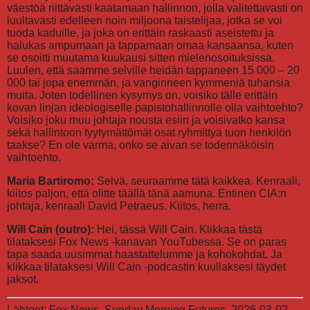
väestöä riittävästi kaatamaan hallinnon, jolla valitettavasti on
luultavasti edelleen noin miljoona taistelijaa, jotka se voi
tuoda kaduille, ja joka on erittäin raskaasti aseistettu ja
halukas ampumaan ja tappamaan omaa kansaansa, kuten
se osoitti muutama kuukausi sitten mielenosoituksissa.
Luulen, että saamme selville heidän tappaneen 15 000 – 20
000 tai jopa enemmän, ja vanginneen kymmeniä tuhansia
muita. Joten todellinen kysymys on, voisiko tälle erittäin
kovan linjan ideologiselle papistohallinnolle olla vaihtoehto?
Voisiko joku muu johtaja nousta esiin ja voisivatko kansa
sekä hallintoon tyytymättömät osat ryhmittyä tuon henkilön
taakse? En ole varma, onko se aivan se todennäköisin
vaihtoehto.
Maria Bartiromo:
Selvä, seuraamme tätä kaikkea. Kenraali,
kiitos paljon, että olitte täällä tänä aamuna. Entinen CIA:n
johtaja, kenraali David Petraeus. Kiitos, herra.
Will Cain (outro):
Hei, tässä Will Cain. Klikkaa tästä
tilataksesi Fox News -kanavan YouTubessa. Se on paras
tapa saada uusimmat haastattelumme ja kohokohdat. Ja
klikkaa tilataksesi Will Cain -podcastin kuullaksesi täydet
jaksot.
Lähteet: Fox News, Sunday Morning Futures, 2026-03-02.