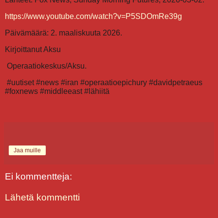
https://www.youtube.com/watch?v=P5SDOmRe39g
Päivämäärä: 2. maaliskuuta 2026.
Kirjoittanut Aksu
Operaatiokeskus/Aksu.
#uutiset #news #iran #operaatioepichury #davidpetraeus
#foxnews #middleeast #lähiitä
Jaa muille
Ei kommentteja:
Lähetä kommentti