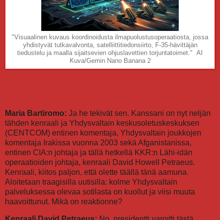
"Visuaalinen kuvaus koordinoidusta ilmapuolustusoperaatiosta, jossa
yhdistyvät tutkavalvonta, satelliittitiedonsiirto, F-35-hävittäjän
tiedustelu ja maalla sijaitsevien ohjuslavettien torjuntatoimet." AI
Kuva/Gemin Nano Banana 2
Maria Bartiromo:
Ja he tekivät sen. Kanssani on nyt neljän
tähden kenraali ja Yhdysvaltain keskusoletuskeskuksen
(CENTCOM) entinen komentaja, Yhdysvaltain joukkojen
komentaja Irakissa vuonna 2003 sekä Afganistanissa,
entinen CIA:n johtaja ja tällä hetkellä KKR:n Lähi-idän
operaatioiden johtaja, kenraali David Howell Petraeus.
Kenraali, kiitos paljon, että olette täällä tänä aamuna.
Aloitetaan traagisilla uutisilla: kolme Yhdysvaltain
palveluksessa olevaa sotilasta on kuollut ja viisi muuta
haavoittunut. Mikä on reaktionne?
Kenraali David Petraeus:
No, presidentti varoitti tästä.