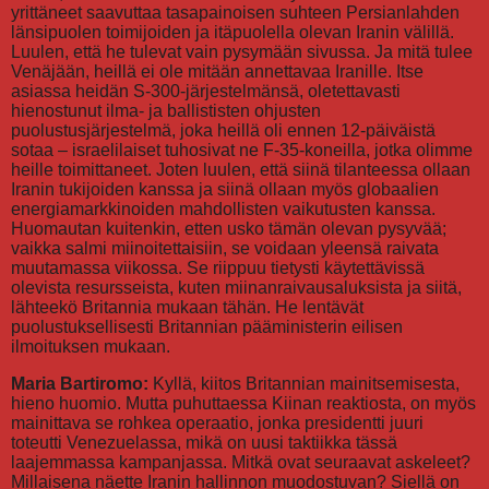
yrittäneet saavuttaa tasapainoisen suhteen Persianlahden
länsipuolen toimijoiden ja itäpuolella olevan Iranin välillä.
Luulen, että he tulevat vain pysymään sivussa. Ja mitä tulee
Venäjään, heillä ei ole mitään annettavaa Iranille. Itse
asiassa heidän S-300-järjestelmänsä, oletettavasti
hienostunut ilma- ja ballististen ohjusten
puolustusjärjestelmä, joka heillä oli ennen 12-päiväistä
sotaa – israelilaiset tuhosivat ne F-35-koneilla, jotka olimme
heille toimittaneet. Joten luulen, että siinä tilanteessa ollaan
Iranin tukijoiden kanssa ja siinä ollaan myös globaalien
energiamarkkinoiden mahdollisten vaikutusten kanssa.
Huomautan kuitenkin, etten usko tämän olevan pysyvää;
vaikka salmi miinoitettaisiin, se voidaan yleensä raivata
muutamassa viikossa. Se riippuu tietysti käytettävissä
olevista resursseista, kuten miinanraivausaluksista ja siitä,
lähteekö Britannia mukaan tähän. He lentävät
puolustuksellisesti Britannian pääministerin eilisen
ilmoituksen mukaan.
Maria Bartiromo:
Kyllä, kiitos Britannian mainitsemisesta,
hieno huomio. Mutta puhuttaessa Kiinan reaktiosta, on myös
mainittava se rohkea operaatio, jonka presidentti juuri
toteutti Venezuelassa, mikä on uusi taktiikka tässä
laajemmassa kampanjassa. Mitkä ovat seuraavat askeleet?
Millaisena näette Iranin hallinnon muodostuvan? Siellä on