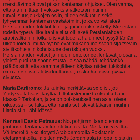
merkittävimpiä ovat pitkän kantaman ohjukset. Olen varma,
että ajan mittaan hyökkäyksiä jatketaan muihin
turvallisuusjoukkojen osiin, niiden esikuntiin sekä
lyhyemmän kantaman vastatoimiin, jotka voivat iskeä
Persianlahden tukikohtiin – ja joihin onkin isketty. Mielestäni
todella typerä liike iranilaisilta oli iskeä Persianlahden
arabivaltioihin, jotka olisivat todella halunneet pysyä tämän
ulkopuolella, mutta nyt he ovat mukana maissaan sijaitseviin
siviilikohteisiin kohdistuneiden iskujen vuoksi.
Persianlahden valtiot ja niiden lentokoneet lentävät jo osana
yleistä puolustusponnistusta, ja saa nähdä, tehdäänkö
päätös siitä, että saamme jälleen käyttää niiden tukikohtia,
minkä ne olivat aluksi kieltäneet, koska halusivat pysyä
sivussa.
Maria Bartiromo:
Ja kuinka merkittävää se olisi, jos
Yhdysvallat saisi käyttää liittolaistemme tukikohtia Lähi-
idässä? Tarkoitan, ja se on poikkeuksellinen asia, olette
oikeassa – se fakta, että iranilaiset iskivät takaisin muihin
liittolaisiin Lähi-idässä.
Kenraali David Petraeus:
No, pohjimmiltaan olemme
joutuneet lentämään lentotukialuksilta. Meillä on yksi Itä-
Välimerellä, yksi tietysti Arabianmerellä Pakistanin
etelärannikolla, ja sitten myös Jordaniasta ja jopa joistakin