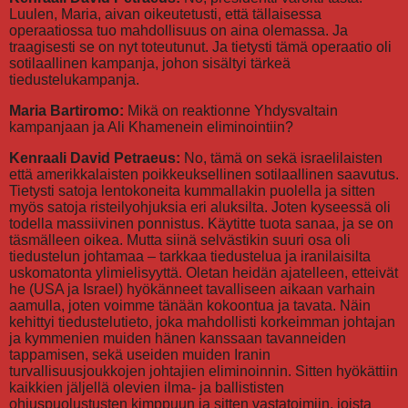
Luulen, Maria, aivan oikeutetusti, että tällaisessa
operaatiossa tuo mahdollisuus on aina olemassa. Ja
traagisesti se on nyt toteutunut. Ja tietysti tämä operaatio oli
sotilaallinen kampanja, johon sisältyi tärkeä
tiedustelukampanja.
Maria Bartiromo:
Mikä on reaktionne Yhdysvaltain
kampanjaan ja Ali Khamenein eliminointiin?
Kenraali David Petraeus:
No, tämä on sekä israelilaisten
että amerikkalaisten poikkeuksellinen sotilaallinen saavutus.
Tietysti satoja lentokoneita kummallakin puolella ja sitten
myös satoja risteilyohjuksia eri aluksilta. Joten kyseessä oli
todella massiivinen ponnistus. Käytitte tuota sanaa, ja se on
täsmälleen oikea. Mutta siinä selvästikin suuri osa oli
tiedustelun johtamaa – tarkkaa tiedustelua ja iranilaisilta
uskomatonta ylimielisyyttä. Oletan heidän ajatelleen, etteivät
he (USA ja Israel) hyökänneet tavalliseen aikaan varhain
aamulla, joten voimme tänään kokoontua ja tavata. Näin
kehittyi tiedustelutieto, joka mahdollisti korkeimman johtajan
ja kymmenien muiden hänen kanssaan tavanneiden
tappamisen, sekä useiden muiden Iranin
turvallisuusjoukkojen johtajien eliminoinnin. Sitten hyökättiin
kaikkien jäljellä olevien ilma- ja ballististen
ohjuspuolustusten kimppuun ja sitten vastatoimiin, joista