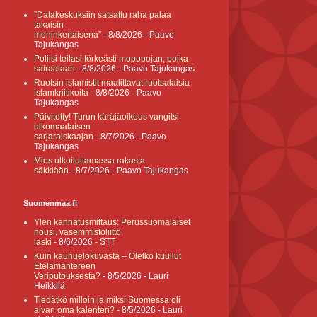
”Datakeskuksiin satsattu raha palaa
takaisin
moninkertaisena”
- 8/8/2026
- Paavo
Tajukangas
Poliisi teilasi törkeästi mopopojan, poika
sairaalaan
- 8/8/2026
- Paavo Tajukangas
Ruotsin islamistit maalittavat ruotsalaisia
islamkriitikoita
- 8/8/2026
- Paavo
Tajukangas
Päivitetty! Turun käräjäoikeus vangitsi
ulkomaalaisen
sarjaraiskaajan
- 8/7/2026
- Paavo
Tajukangas
Mies ulkoiluttamassa rakasta
säkkiään
- 8/7/2026
- Paavo Tajukangas
Suomenmaa.fi
Ylen kannatusmittaus: Perussuomalaiset
nousi, vasemmistoliitto
laski
- 8/6/2026
- STT
Kuin kauhuelokuvasta – Oletko kuullut
Etelämantereen
Veriputouksesta?
- 8/5/2026
- Lauri
Heikkilä
Tiedätkö milloin ja miksi Suomessa oli
aivan oma kalenteri?
- 8/5/2026
- Lauri