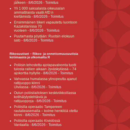
jälkeen
- 8/6/2026
- Toimitus
Yli 1 000 saksalaista oikeusalan
ammattilaista vaatii AfD:n
kieltämistä
- 8/6/2026
- Toimitus
Ensimmäinen tiikeri vapautettu luontoon
Kazakstanissa 70
vuoteen
- 8/6/2026
- Toimitus
Puutarhasta pöytään: Ruotsin elokuun
sato
- 8/6/2026
- Toimitus
Rikosuutiset – Rikos- ja onnettomuusuutisia
kotimaasta ja ulkomailta R
Poliisin tehostettu ajotapavalvonta tuotti
tulosta rallien aikaan Jyväskylässä – 74
ajokorttia hyllylle
- 8/6/2026
- Toimitus
Vahvassa humalassa ylinopeutta ajanut
rattijuoppo kiinni
Ulvilassa
- 8/6/2026
- Toimitus
Oulun poliisilaitoksen keskiviikkoillassa
kotihälytystehtäviä ja
rattijuoppoja
- 8/6/2026
- Toimitus
Poliisilla operaatio Tampereen
rautatieasemalla – kolme henkilöä otettu
kiinni
- 8/6/2026
- Toimitus
Poliisilla operaatio Kivistössä
Vantaalla
- 8/6/2026
- Toimitus