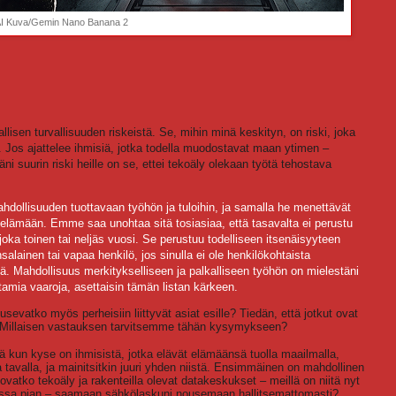
I Kuva/Gemin Nano Banana 2
allisen turvallisuuden riskeistä. Se, mihin minä keskityn, on riski, joka
os ajattelee ihmisiä, jotka todella muodostavat maan ytimen –
ni suurin riski heille on se, ettei tekoäly olekaan työtä tehostava
dollisuuden tuottavaan työhön ja tuloihin, ja samalla he menettävät
 elämään. Emme saa unohtaa sitä tosiasiaa, että tasavalta ei perustu
a toinen tai neljäs vuosi. Se perustuu todelliseen itsenäisyyteen
nsalainen tai vapaa henkilö, jos sinulla ei ole henkilökohtaista
tä. Mahdollisuus merkitykselliseen ja palkalliseen työhön on mielestäni
amia vaaroja, asettaisin tämän listan kärkeen.
sevatko myös perheisiin liittyvät asiat esille? Tiedän, että jotkut ovat
in. Millaisen vastauksen tarvitsemme tähän kysymykseen?
ä kun kyse on ihmisistä, jotka elävät elämäänsä tuolla maailmalla,
tavalla, ja mainitsitkin juuri yhden niistä. Ensimmäinen on mahdollinen
vatko tekoäly ja rakenteilla olevat datakeskukset – meillä on niitä nyt
ulossa pian – saamaan sähkölaskuni nousemaan hallitsemattomasti?