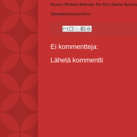
#suomi #finland #tekoäly #ai #työ #perhe #joshha
Operaatiokeskus/Aksu
Ei kommentteja:
Lähetä kommentti