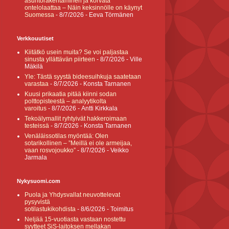
asuntorakentaminen ja korvata
ontelolaattaa – Näin keksinnölle on käynyt
Suomessa
- 8/7/2026
- Eeva Törmänen
Verkkouutiset
Kiitätkö usein muita? Se voi paljastaa
sinusta yllättävän piirteen
- 8/7/2026
- Ville
Mäkilä
Yle: Tästä syystä bideesuihkuja saatetaan
varastaa
- 8/7/2026
- Konsta Tarnanen
Kuusi prikaatia pitää kiinni sodan
polttopisteestä – analyytikolta
varoitus
- 8/7/2026
- Antti Kirkkala
Tekoälymallit ryhtyivät hakkeroimaan
testeissä
- 8/7/2026
- Konsta Tarnanen
Venäläissotilas myöntää: Olen
sotarikollinen – ”Meillä ei ole armeijaa,
vaan rosvojoukko”
- 8/7/2026
- Veikko
Jarmala
Nykysuomi.com
Puola ja Yhdysvallat neuvottelevat
pysyvistä
sotilastukikohdista
- 8/6/2026
- Toimitus
Neljää 15-vuotiasta vastaan nostettu
syytteet SiS-laitoksen mellakan