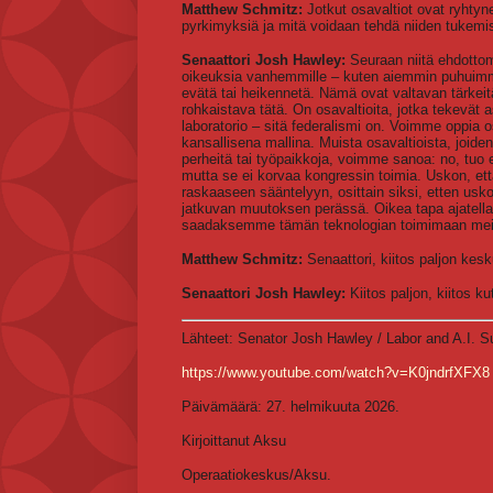
Matthew Schmitz:
Jotkut osavaltiot ovat ryhtyn
pyrkimyksiä ja mitä voidaan tehdä niiden tukemi
Senaattori Josh Hawley:
Seuraan niitä ehdottoma
oikeuksia vanhemmille – kuten aiemmin puhuimme
evätä tai heikennetä. Nämä ovat valtavan tärkeit
rohkaistava tätä. On osavaltioita, jotka tekevät 
laboratorio – sitä federalismi on. Voimme oppia o
kansallisena mallina. Muista osavaltioista, joid
perheitä tai työpaikkoja, voimme sanoa: no, tuo ei
mutta se ei korvaa kongressin toimia. Uskon, ett
raskaaseen sääntelyyn, osittain siksi, etten u
jatkuvan muutoksen perässä. Oikea tapa ajatella 
saadaksemme tämän teknologian toimimaan mei
Matthew Schmitz:
Senaattori, kiitos paljon kesk
Senaattori Josh Hawley:
Kiitos paljon, kiitos ku
Lähteet: Senator Josh Hawley / Labor and A.I. 
https://www.youtube.com/watch?v=K0jndrfXFX8
Päivämäärä: 27. helmikuuta 2026.
Kirjoittanut Aksu
Operaatiokeskus/Aksu.