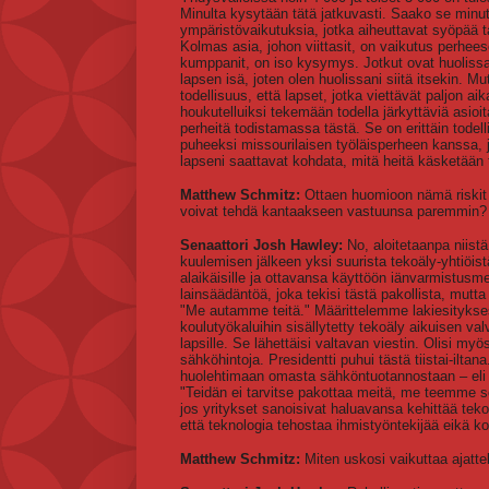
Minulta kysytään tätä jatkuvasti. Saako se min
ympäristövaikutuksia, jotka aiheuttavat syöpää t
Kolmas asia, johon viittasit, on vaikutus perheesee
kumppanit, on iso kysymys. Jotkut ovat huolissa
lapsen isä, joten olen huolissani siitä itsekin. M
todellisuus, että lapset, jotka viettävät paljon a
houkutelluiksi tekemään todella järkyttäviä asio
perheitä todistamassa tästä. Se on erittäin todel
puheeksi missourilaisen työläisperheen kanssa, j
lapseni saattavat kohdata, mitä heitä käsketään 
Matthew Schmitz:
Ottaen huomioon nämä riskit am
voivat tehdä kantaakseen vastuunsa paremmin?
Senaattori Josh Hawley:
No, aloitetaanpa niistä
kuulemisen jälkeen yksi suurista tekoäly-yhtiöis
alaikäisille ja ottavansa käyttöön iänvarmistusm
lainsäädäntöä, joka tekisi tästä pakollista, mutta 
"Me autamme teitä." Määrittelemme lakiesitykses
koulutyökaluihin sisällytetty tekoäly aikuisen va
lapsille. Se lähettäisi valtavan viestin. Olisi my
sähköhintoja. Presidentti puhui tästä tiistai-iltan
huolehtimaan omasta sähköntuotannostaan – eli 
"Teidän ei tarvitse pakottaa meitä, me teemme se
jos yritykset sanoisivat haluavansa kehittää tek
että teknologia tehostaa ihmistyöntekijää eikä ko
Matthew Schmitz:
Miten uskosi vaikuttaa ajatt