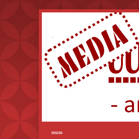
.
3/02/26