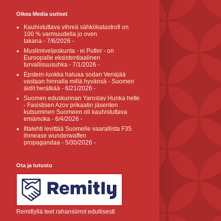
Oikea Media uutiset
Kauhistuttava vihreä sähkökatastrofi on
100 % varmuudella jo oven
takana
- 7/6/2026
-
Muslimiveljeskunta - ei Putler - on
Euroopalle eksistentiaalinen
turvallisuusuhka
- 7/1/2026
-
Epstein-luokka haluaa sodan Venäjää
vastaan hinnalla millä hyvänsä - Suomen
äidit herätkää
- 6/21/2026
-
Suomen eduskunnan Yaroslav Hunka hetki
- Fasistisen Azov prikaatin jäsenten
kutsuminen Suomeen oli kauhistuttava
emämoka
- 6/4/2026
-
Iltalehti levittää Suomelle vaarallista F35
ihmease wunderwaffen
propagandaa
- 5/30/2026
-
Ota ja tutustu
Remitlyllä teet rahansiirrot edullisesti