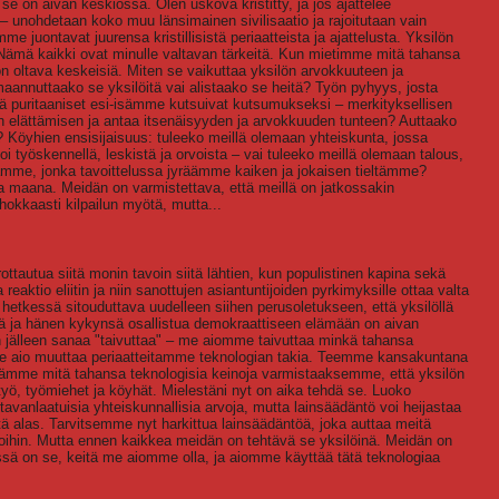
se on aivan keskiössä. Olen uskova kristitty, ja jos ajattelee
– unohdetaan koko muu länsimainen sivilisaatio ja rajoitutaan vain
 juontavat juurensa kristillisistä periaatteista ja ajattelusta. Yksilön
Nämä kaikki ovat minulle valtavan tärkeitä. Kun mietimme mitä tahansa
on oltava keskeisiä. Miten se vaikuttaa yksilön arvokkuuteen ja
aannuttaako se yksilöitä vai alistaako se heitä? Työn pyhyys, josta
 puritaaniset esi-isämme kutsuivat kutsumukseksi – merkityksellisen
en elättämisen ja antaa itsenäisyyden ja arvokkuuden tunteen? Auttaako
ei? Köyhien ensisijaisuus: tuleeko meillä olemaan yhteiskunta, jossa
i työskennellä, leskistä ja orvoista – vai tuleeko meillä olemaan talous,
lamme, jonka tavoittelussa jyräämme kaiken ja jokaisen tieltämme?
ia maana. Meidän on varmistettava, että meillä on jatkossakin
ehokkaasti kilpailun myötä, mutta...
rottautua siitä monin tavoin siitä lähtien, kun populistinen kapina sekä
eaktio eliitin ja niin sanottujen asiantuntijoiden pyrkimyksille ottaa valta
hetkessä sitouduttava uudelleen siihen perusoletukseen, että yksilöllä
tä ja hänen kykynsä osallistua demokraattiseen elämään on aivan
jälleen sanaa "taivuttaa" – me aiomme taivuttaa minkä tahansa
me aio muuttaa periaatteitamme teknologian takia. Teemme kansakuntana
ytämme mitä tahansa teknologisia keinoja varmistaaksemme, että yksilön
yö, työmiehet ja köyhät. Mielestäni nyt on aika tehdä se. Luoko
avanlaatuisia yhteiskunnallisia arvoja, mutta lainsäädäntö voi heijastaa
iitä alas. Tarvitsemme nyt harkittua lainsäädäntöä, joka auttaa meitä
rvoihin. Mutta ennen kaikkea meidän on tehtävä se yksilöinä. Meidän on
sä on se, keitä me aiomme olla, ja aiomme käyttää tätä teknologiaa