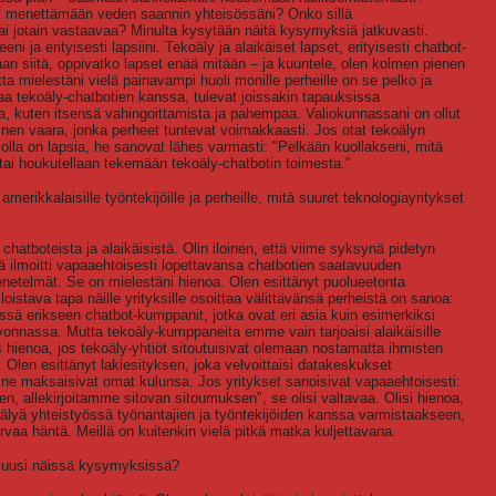
ut menettämään veden saannin yhteisössäni? Onko sillä
ai jotain vastaavaa? Minulta kysytään näitä kysymyksiä jatkuvasti.
ni ja erityisesti lapsiini. Tekoäly ja alaikäiset lapset, erityisesti chatbot-
an siitä, oppivatko lapset enää mitään – ja kuuntele, olen kolmen pienen
utta mielestäni vielä painavampi huoli monille perheille on se pelko ja
ikaa tekoäly-chatbotien kanssa, tulevat joissakin tapauksissa
ita, kuten itsensä vahingoittamista ja pahempaa. Valiokunnassani on ollut
linen vaara, jonka perheet tuntevat voimakkaasti. Jos otat tekoälyn
olla on lapsia, he sanovat lähes varmasti: "Pelkään kuollakseni, mitä
tai houkutellaan tekemään tekoäly-chatbotin toimesta."
erikkalaisille työntekijöille ja perheille, mitä suuret teknologiayritykset
 chatboteista ja alaikäisistä. Olin iloinen, että viime syksynä pidetyn
tä ilmoitti vapaaehtoisesti lopettavansa chatbotien saatavuuden
enetelmät. Se on mielestäni hienoa. Olen esittänyt puolueetonta
loistava tapa näille yrityksille osoittaa välittävänsä perheistä on sanoa:
sä erikseen chatbot-kumppanit, jotka ovat eri asia kuin esimerkiksi
lvonnassa. Mutta tekoäly-kumppaneita emme vain tarjoaisi alaikäisille
ös hienoa, jos tekoäly-yhtiöt sitoutuisivat olemaan nostamatta ihmisten
a. Olen esittänyt lakiesityksen, joka velvoittaisi datakeskukset
ne maksaisivat omat kulunsa. Jos yritykset sanoisivat vapaaehtoisesti:
n, allekirjoitamme sitovan sitoumuksen", se olisi valtavaa. Olisi hienoa,
oälyä yhteistyössä työnantajien ja työntekijöiden kanssa varmistaakseen,
rvaa häntä. Meillä on kuitenkin vielä pitkä matka kuljettavana.
eluusi näissä kysymyksissä?