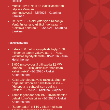
Heikkilä
Murska-arvio: Nato on vuosikymmenen
jäljessä Venäjän
suorituskyvystä
- 8/5/2026
- Katariina
Lankinen
Reuters: FBI aloitti yhteistyön Kiinan ja
Venäjän kanssa, kriitikot huolissaan –
"Loistava peiterooli"
- 8/5/2026
- Katariina
Lankinen
Tekniikkatalous
Lähes 850 metrin syvyydestä löytyi 1,78
miljoonan tonnin valtava aarre – Nasa
vastustaa hyödyntämistä
- 8/7/2026
- Aura
Heikinheimo
3 000 m syvyydestä piti saada 32 MW
lämpöä – Tulikin jättifiasko: ”Maailman
kallein reikä”
- 8/7/2026
- Aleksi
Kolehmainen
Kaksi teknologiaa voisi ratkaista Suomen
ongelmat droonien havaitsemisessa –
”Helppoja ja suhteellisen edullisia
luvittaa”
- 8/7/2026
- Kristiina Suojanen
Tämä legendaarinen 1970-luvun moottori
pelasti koko Wärtsilän
- 8/7/2026
- Aleksi
Kolehmainen
”Superlaatan” piti 10 v sitten mullistaa