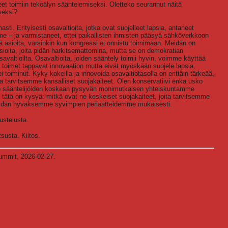
eet toimiin tekoälyn sääntelemiseksi. Oletteko seurannut näitä
seksi?
sti. Erityisesti osavaltioita, jotka ovat suojelleet lapsia, antaneet
 – ja varmistaneet, ettei paikallisten ihmisten pääsyä sähköverkkoon
ä asioita, varsinkin kun kongressi ei onnistu toimimaan. Meidän on
asioita, joita pidän harkitsemattomina, mutta se on demokratian
savaltioilta. Osavaltioita, joiden sääntely toimii hyvin, voimme käyttää
en toimet tappavat innovaation mutta eivät myöskään suojele lapsia,
 toiminut. Kyky kokeilla ja innovoida osavaltiotasolla on erittäin tärkeää,
ä tarvitsemme kansalliset suojakaiteet. Olen konservatiivi enkä usko
sko sääntelijöiden koskaan pysyvän monimutkaisen yhteiskuntamme
tätä on kysyä: mitkä ovat ne keskeiset suojakaiteet, joita tarvitsemme
dän hyväksemme syvimpien periaatteidemme mukaisesti.
ustelusta.
tsusta. Kiitos.
Summit, 2026-02-27.