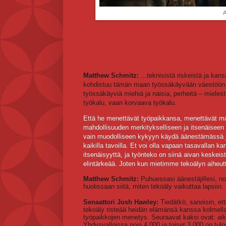
A
Matthew Schmitz:
...teknisistä riskeistä ja kans
kohdistuu tämän maan työssäkäyvään väestöön. J
työssäkäyviä miehiä ja naisia, perheitä – mielestä
työkalu, vaan korvaava työkalu.
Että he menettävät työpaikkansa, menettävät mah
mahdollisuuden merkitykselliseen ja itsenäiseen
vain muodolliseen kykyyn käydä äänestämässä jok
kaikilla tavoilla. Et voi olla vapaan tasavallan ka
itsenäisyyttä, ja työnteko on siinä aivan keskeis
elintärkeää. Joten kun mietimme tekoälyn aiheutt
Matthew Schmitz:
Puhuessasi äänestäjillesi, nou
huolissaan siitä, miten tekoäly vaikuttaa lapsi
Senaattori Josh Hawley:
Tiedätkö, sanoisin, ett
tekoäly risteää heidän elämänsä kanssa kolmella 
työpaikkojen menetys. Seuraavat kaksi ovat: aiko
Yhdysvalloissa noin 4 000 ja toiset 3 000 on t