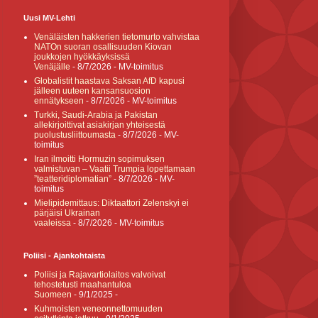
Uusi MV-Lehti
Venäläisten hakkerien tietomurto vahvistaa
NATOn suoran osallisuuden Kiovan
joukkojen hyökkäyksissä
Venäjälle
- 8/7/2026
- MV-toimitus
Globalistit haastava Saksan AfD kapusi
jälleen uuteen kansansuosion
ennätykseen
- 8/7/2026
- MV-toimitus
Turkki, Saudi-Arabia ja Pakistan
allekirjoittivat asiakirjan yhteisestä
puolustusliittoumasta
- 8/7/2026
- MV-
toimitus
Iran ilmoitti Hormuzin sopimuksen
valmistuvan – Vaatii Trumpia lopettamaan
”teatteridiplomatian”
- 8/7/2026
- MV-
toimitus
Mielipidemittaus: Diktaattori Zelenskyi ei
pärjäisi Ukrainan
vaaleissa
- 8/7/2026
- MV-toimitus
Poliisi - Ajankohtaista
Poliisi ja Rajavartiolaitos valvoivat
tehostetusti maahantuloa
Suomeen
- 9/1/2025
-
Kuhmoisten veneonnettomuuden