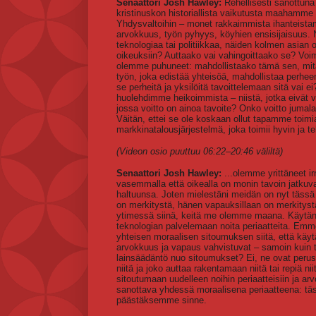
Senaattori Josh Hawley:
Rehellisesti sanottuna 
kristinuskon historiallista vaikutusta maahamme 
Yhdysvaltoihin – monet rakkaimmista ihanteistamme
arvokkuus, työn pyhyys, köyhien ensisijaisuus. 
teknologiaa tai politiikkaa, näiden kolmen asian 
oikeuksiin? Auttaako vai vahingoittaako se? Voim
olemme puhuneet: mahdollistaako tämä sen, mitä
työn, joka edistää yhteisöä, mahdollistaa perhe
se perheitä ja yksilöitä tavoittelemaan sitä vai 
huolehdimme heikoimmista – niistä, jotka eivät vo
jossa voitto on ainoa tavoite? Onko voitto juma
Väitän, ettei se ole koskaan ollut tapamme toim
markkinatalousjärjestelmä, joka toimii hyvin ja t
(Videon osio puuttuu 06:22–20:46 väliltä)
Senaattori Josh Hawley:
...olemme yrittäneet ir
vasemmalla että oikealla on monin tavoin jatkuva r
haltuunsa. Joten mielestäni meidän on nyt tässä 
on merkitystä, hänen vapauksillaan on merkitys
ytimessä siinä, keitä me olemme maana. Käytän 
teknologian palvelemaan noita periaatteita. Em
yhteisen moraalisen sitoumuksen siitä, että kä
arvokkuus ja vapaus vahvistuvat – samoin kuin t
lainsäädäntö nuo sitoumukset? Ei, ne ovat perust
niitä ja joko auttaa rakentamaan niitä tai repiä n
sitoutumaan uudelleen noihin periaatteisiin ja a
sanottava yhdessä moraalisena periaatteena: täs
päästäksemme sinne.