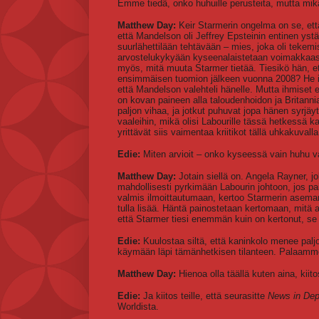
Emme tiedä, onko huhuille perusteita, mutta mik
Matthew Day:
Keir Starmerin ongelma on se, että
että Mandelson oli Jeffrey Epsteinin entinen ys
suurlähettilään tehtävään – mies, joka oli tekemis
arvostelukykyään kyseenalaistetaan voimakkaasti
myös, mitä muuta Starmer tietää. Tiesikö hän, et
ensimmäisen tuomion jälkeen vuonna 2008? He ilme
että Mandelson valehteli hänelle. Mutta ihmiset 
on kovan paineen alla taloudenhoidon ja Britann
paljon vihaa, ja jotkut puhuvat jopa hänen syrjäyt
vaaleihin, mikä olisi Labourille tässä hetkessä 
yrittävät siis vaimentaa kriitikot tällä uhkakuvalla
Edie:
Miten arvioit – onko kyseessä vain huhu vai
Matthew Day:
Jotain siellä on. Angela Rayner, jo
mahdollisesti pyrkimään Labourin johtoon, jos pai
valmis ilmoittautumaan, kertoo Starmerin aseman
tulla lisää. Häntä painostetaan kertomaan, mitä a
että Starmer tiesi enemmän kuin on kertonut, se
Edie:
Kuulostaa siltä, että kaninkolo menee paljo
käymään läpi tämänhetkisen tilanteen. Palaamme 
Matthew Day:
Hienoa olla täällä kuten aina, kiito
Edie:
Ja kiitos teille, että seurasitte
News in Dep
Worldista.