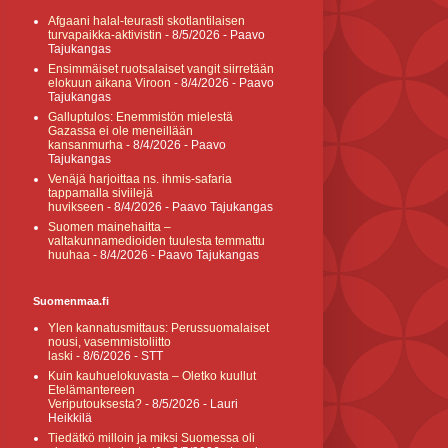
Afgaani halal-teurasti skotlantilaisen
turvapaikka-aktivistin
- 8/5/2026
- Paavo
Tajukangas
Ensimmäiset ruotsalaiset vangit siirretään
elokuun aikana Viroon
- 8/4/2026
- Paavo
Tajukangas
Galluptulos: Enemmistön mielestä
Gazassa ei ole meneillään
kansanmurha
- 8/4/2026
- Paavo
Tajukangas
Venäjä harjoittaa ns. ihmis-safaria
tappamalla siviilejä
huvikseen
- 8/4/2026
- Paavo Tajukangas
Suomen mainehaitta –
valtakunnamedioiden tuulesta temmattu
huuhaa
- 8/4/2026
- Paavo Tajukangas
Suomenmaa.fi
Ylen kannatusmittaus: Perussuomalaiset
nousi, vasemmistoliitto
laski
- 8/6/2026
- STT
Kuin kauhuelokuvasta – Oletko kuullut
Etelämantereen
Veriputouksesta?
- 8/5/2026
- Lauri
Heikkilä
Tiedätkö milloin ja miksi Suomessa oli