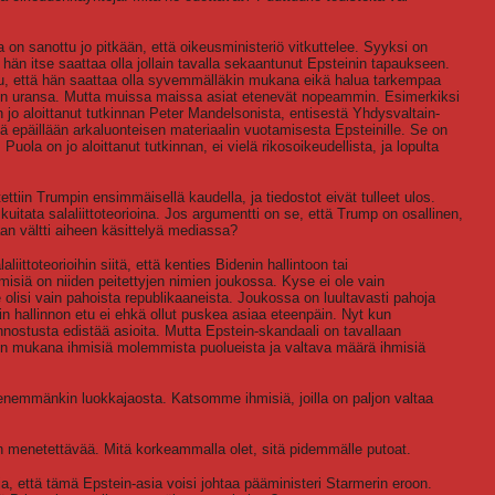
on sanottu jo pitkään, että oikeusministeriö vitkuttelee. Syyksi on
 hän itse saattaa olla jollain tavalla sekaantunut Epsteinin tapaukseen.
ltu, että hän saattaa olla syvemmälläkin mukana eikä halua tarkempaa
isen uransa. Mutta muissa maissa asiat etenevät nopeammin. Esimerkiksi
 jo aloittanut tutkinnan Peter Mandelsonista, entisestä Yhdysvaltain-
tä epäillään arkaluonteisen materiaalin vuotamisesta Epsteinille. Se on
 Puola on jo aloittanut tutkinnan, ei vielä rikosoikeudellista, ja lopulta
ttiin Trumpin ensimmäisellä kaudella, ja tiedostot eivät tulleet ulos.
n kuitata salaliittoteorioina. Jos argumentti on se, että Trump on osallinen,
aan vältti aiheen käsittelyä mediassa?
aliittoteorioihin siitä, että kenties Bidenin hallintoon tai
hmisiä on niiden peitettyjen nimien joukossa. Kyse ei ole vain
e olisi vain pahoista republikaaneista. Joukossa on luultavasti pahoja
in hallinnon etu ei ehkä ollut puskea asiaa eteenpäin. Nyt kun
nnostusta edistää asioita. Mutta Epstein-skandaali on tavallaan
nä on mukana ihmisiä molemmista puolueista ja valtava määrä ihmisiä
enemmänkin luokkajaosta. Katsomme ihmisiä, joilla on paljon valtaa
on menetettävää. Mitä korkeammalla olet, sitä pidemmälle putoat.
a, että tämä Epstein-asia voisi johtaa pääministeri Starmerin eroon.