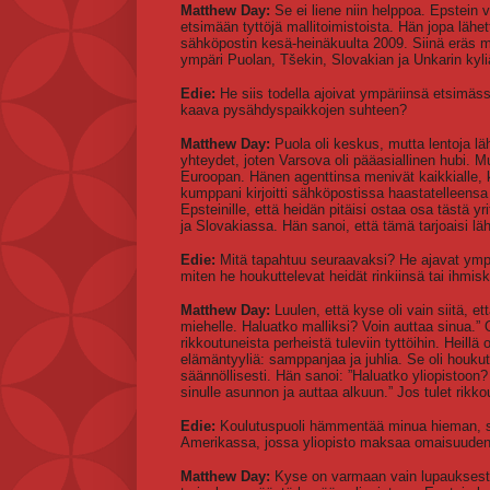
Matthew Day:
Se ei liene niin helppoa. Epstein 
etsimään tyttöjä mallitoimistoista. Hän jopa läh
sähköpostin kesä-heinäkuulta 2009. Siinä eräs mi
ympäri Puolan, Tšekin, Slovakian ja Unkarin kyliä 
Edie:
He siis todella ajoivat ympäriinsä etsimäs
kaava pysähdyspaikkojen suhteen?
Matthew Day:
Puola oli keskus, mutta lentoja lä
yhteydet, joten Varsova oli pääasiallinen hubi. Mu
Euroopan. Hänen agenttinsa menivät kaikkialle, ky
kumppani kirjoitti sähköpostissa haastatelleensa
Epsteinille, että heidän pitäisi ostaa osa tästä yr
ja Slovakiassa. Hän sanoi, että tämä tarjoaisi läht
Edie:
Mitä tapahtuu seuraavaksi? He ajavat ympär
miten he houkuttelevat heidät rinkiinsä tai ihmis
Matthew Day:
Luulen, että kyse oli vain siitä, et
miehelle. Haluatko malliksi? Voin auttaa sinua.” 
rikkoutuneista perheistä tuleviin tyttöihin. Heillä
elämäntyyliä: samppanjaa ja juhlia. Se oli houkutt
säännöllisesti. Hän sanoi: ”Haluatko yliopisto
sinulle asunnon ja auttaa alkuun.” Jos tulet rikko
Edie:
Koulutuspuoli hämmentää minua hieman, sill
Amerikassa, jossa yliopisto maksaa omaisuuden. 
Matthew Day:
Kyse on varmaan vain lupauksesta 