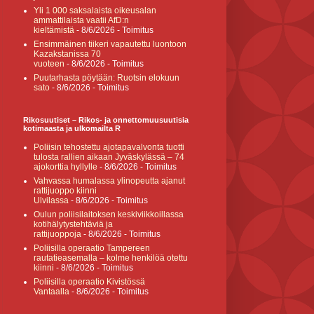
Yli 1 000 saksalaista oikeusalan
ammattilaista vaatii AfD:n
kieltämistä
- 8/6/2026
- Toimitus
Ensimmäinen tiikeri vapautettu luontoon
Kazakstanissa 70
vuoteen
- 8/6/2026
- Toimitus
Puutarhasta pöytään: Ruotsin elokuun
sato
- 8/6/2026
- Toimitus
Rikosuutiset – Rikos- ja onnettomuusuutisia
kotimaasta ja ulkomailta R
Poliisin tehostettu ajotapavalvonta tuotti
tulosta rallien aikaan Jyväskylässä – 74
ajokorttia hyllylle
- 8/6/2026
- Toimitus
Vahvassa humalassa ylinopeutta ajanut
rattijuoppo kiinni
Ulvilassa
- 8/6/2026
- Toimitus
Oulun poliisilaitoksen keskiviikkoillassa
kotihälytystehtäviä ja
rattijuoppoja
- 8/6/2026
- Toimitus
Poliisilla operaatio Tampereen
rautatieasemalla – kolme henkilöä otettu
kiinni
- 8/6/2026
- Toimitus
Poliisilla operaatio Kivistössä
Vantaalla
- 8/6/2026
- Toimitus