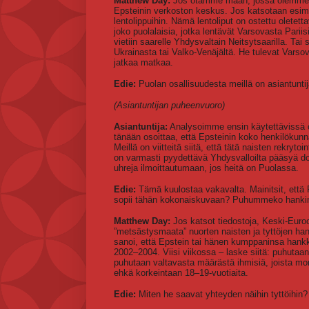
Matthew Day:
Jos otamme maan, jossa olemme, eli
Epsteinin verkoston keskus. Jos katsotaan esimer
lentolippuihin. Nämä lentoliput on ostettu oletetta
joko puolalaisia, jotka lentävät Varsovasta Pariis
vietiin saarelle Yhdysvaltain Neitsytsaarilla. Tai 
Ukrainasta tai Valko-Venäjältä. He tulevat Varsova
jatkaa matkaa.
Edie:
Puolan osallisuudesta meillä on asiantunt
(Asiantuntijan puheenvuoro)
Asiantuntija:
Analysoimme ensin käytettävissä o
tänään osoittaa, että Epsteinin koko henkilökunn
Meillä on viitteitä siitä, että tätä naisten rekryt
on varmasti pyydettävä Yhdysvalloilta pääsyä do
uhreja ilmoittautumaan, jos heitä on Puolassa.
Edie:
Tämä kuulostaa vakavalta. Mainitsit, että
sopii tähän kokonaiskuvaan? Puhummeko hankinna
Matthew Day:
Jos katsot tiedostoja, Keski-Euroo
”metsästysmaata” nuorten naisten ja tyttöjen hank
sanoi, että Epstein tai hänen kumppaninsa hankki
2002–2004. Viisi viikossa – laske siitä: puhutaa
puhutaan valtavasta määrästä ihmisiä, joista monet
ehkä korkeintaan 18–19-vuotiaita.
Edie:
Miten he saavat yhteyden näihin tyttöihin?