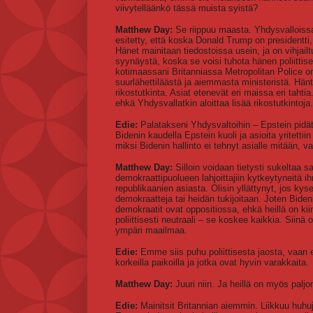
viivytelläänkö tässä muista syistä?
Matthew Day:
Se riippuu maasta. Yhdysvalloissa 
esitetty, että koska Donald Trump on presidentti,
Hänet mainitaan tiedostoissa usein, ja on vihjai
syynäystä, koska se voisi tuhota hänen poliitt
kotimaassani Britanniassa Metropolitan Police on
suurlähettiläästä ja aiemmasta ministeristä. Hän
rikostutkinta. Asiat etenevät eri maissa eri tahtia.
ehkä Yhdysvallatkin aloittaa lisää rikostutkintoja.
Edie:
Palatakseni Yhdysvaltoihin – Epstein pidäte
Bidenin kaudella Epstein kuoli ja asioita yritettii
miksi Bidenin hallinto ei tehnyt asialle mitään, v
Matthew Day:
Silloin voidaan tietysti sukeltaa sal
demokraattipuolueen lahjoittajiin kytkeytyneitä i
republikaanien asiasta. Olisin yllättynyt, jos kys
demokraatteja tai heidän tukijoitaan. Joten Biden
demokraatit ovat oppositiossa, ehkä heillä on kii
poliittisesti neutraali – se koskee kaikkia. Sii
ympäri maailmaa.
Edie:
Emme siis puhu poliittisesta jaosta, vaan 
korkeilla paikoilla ja jotka ovat hyvin varakkaita.
Matthew Day:
Juuri niin. Ja heillä on myös palj
Edie:
Mainitsit Britannian aiemmin. Liikkuu huhuj