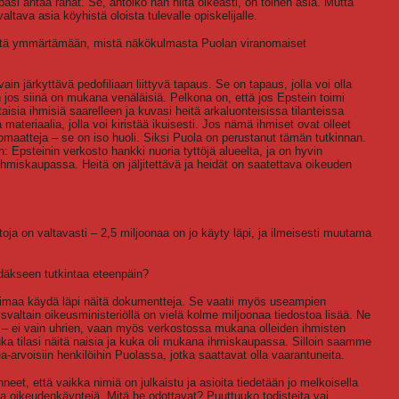
asi antaa rahat. Se, antoiko hän niitä oikeasti, on toinen asia. Mutta
ltava asia köyhistä oloista tulevalle opiskelijalle.
meitä ymmärtämään, mistä näkökulmasta Puolan viranomaiset
in järkyttävä pedofiliaan liittyvä tapaus. Se on tapaus, jolla voi olla
in jos siinä on mukana venäläisiä. Pelkona on, että jos Epstein toimi
ltaisia ihmisiä saarelleen ja kuvasi heitä arkaluonteisissa tilanteissa
 materiaalia, jolla voi kiristää ikuisesti. Jos nämä ihmiset ovat olleet
diplomaatteja – se on iso huoli. Siksi Puola on perustanut tämän tutkinnan.
in: Epsteinin verkosto hankki nuoria tyttöjä alueelta, ja on hyvin
 ihmiskaupassa. Heitä on jäljitettävä ja heidät on saatettava oikeuden
ja on valtavasti – 2,5 miljoonaa on jo käyty läpi, ja ilmeisesti muutama
iedäkseen tutkintaa eteenpäin?
voimaa käydä läpi näitä dokumentteja. Se vaatii myös useampien
ysvaltain oikeusministeriöllä on vielä kolme miljoonaa tiedostoa lisää. Ne
tty – ei vain uhrien, vaan myös verkostossa mukana olleiden ihmisten
ka tilasi näitä naisia ja kuka oli mukana ihmiskaupassa. Silloin saamme
-arvoisiin henkilöihin Puolassa, jotka saattavat olla vaarantuneita.
, että vaikka nimiä on julkaistu ja asioita tiedetään jo melkoisella
 oikeudenkäyntejä. Mitä he odottavat? Puuttuuko todisteita vai