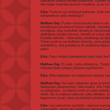
tarjouksen päästä hyvään yliopistoon, Epstein lup
hän lupasi vuokrata asunnon vuodeksi, ja se on va
Edie:
Puola on nyt aloittanut tutkinnan. Auta 
tarkastelevat näitä tiedostoja?
Matthew Day:
Puolan viranomaisille tämä ei ole va
turvallisuusvaikutuksia Puolan valtiolle, varsink
kiristäjänä, joka houkutteli rikkaita ja vaikutusva
alaikäisten tyttöjen kanssa, hänellä on voinut olla
Puolalle tärkeitä – liikemiehiä, poliitikkoja tai 
Toinen puoli on se rikollinen toiminta, josta puhu
mahdollista, että puolalaisia oli osallisena tässä
eteen.
Edie:
Onko mitään konkreettista tullut vielä ilmi?
Matthew Day:
Ei vielä, mutta odotamme. Tiedosto
miljoona lisää voidaan julkaista myöhemmin.
Edie:
Mitä tutkijoiden on realistisesti tehtävä v
Matthew Day:
Se vaatii valtavasti aikaa ja työ
tiedostojen julkaisemista. Olen kuullut, että Yhd
on julkaistava. Ja tietysti nimet on usein peite
nimet. Ne on saatava näkyviin, jotta nähdään, ku
laajemman kuvan, joka toivottavasti johtaa korkea
Edie:
Jos katsomme syytteitä – olemme huomanneet
varmuudella, emme ole vieläkseen nähneet suuria