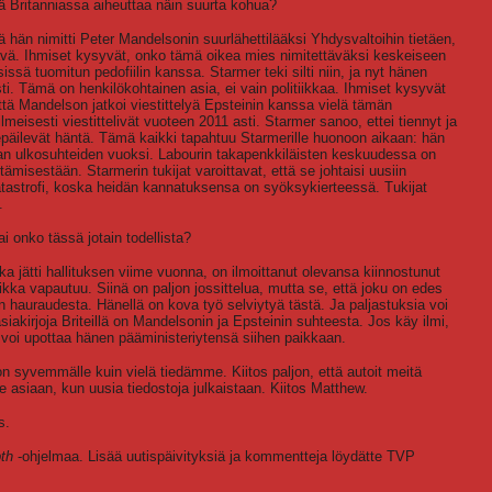
ä Britanniassa aiheuttaa näin suurta kohua?
 hän nimitti Peter Mandelsonin suurlähettilääksi Yhdysvaltoihin tietäen,
tävä. Ihmiset kysyvät, onko tämä oikea mies nimitettäväksi keskeiseen
issä tuomitun pedofiilin kanssa. Starmer teki silti niin, ja nyt hänen
. Tämä on henkilökohtainen asia, ei vain politiikkaa. Ihmiset kysyvät
tä Mandelson jatkoi viestittelyä Epsteinin kanssa vielä tämän
isesti viestittelivät vuoteen 2011 asti. Starmer sanoo, ettei tiennyt ja
epäilevät häntä. Tämä kaikki tapahtuu Starmerille huonoon aikaan: hän
ian ulkosuhteiden vuoksi. Labourin takapenkkiläisten keskuudessa on
tämisestään. Starmerin tukijat varoittavat, että se johtaisi uusiin
katastrofi, koska heidän kannatuksensa on syöksykierteessä. Tukijat
.
 onko tässä jotain todellista?
ka jätti hallituksen viime vuonna, on ilmoittanut olevansa kiinnostunut
kka vapautuu. Siinä on paljon jossittelua, mutta se, että joku on edes
 hauraudesta. Hänellä on kova työ selviytyä tästä. Ja paljastuksia voi
siakirjoja Briteillä on Mandelsonin ja Epsteinin suhteesta. Jos käy ilmi,
 voi upottaa hänen pääministeriytensä siihen paikkaan.
n syvemmälle kuin vielä tiedämme. Kiitos paljon, että autoit meitä
asiaan, kun uusia tiedostoja julkaistaan. Kiitos Matthew.
s.
th
-ohjelmaa. Lisää uutispäivityksiä ja kommentteja löydätte TVP