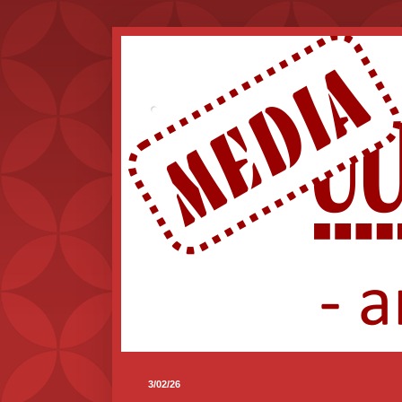
.
3/02/26