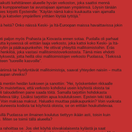
vaikutti kehittäneen alueelle hyvän verkoston, joka saattoi mennä
etti kumppaneitaan tai avustajiaan ajamaan ympäriinsä. Löysin tänään
es kirjoitti Epsteinille: ”Käytän nämä kaksi kuukautta vain ajamalla
ja katselen ympärilleni yrittäen löytää tyttöjä.”
sä heitä? Onko näissä Keski- ja Itä-Euroopan maissa havaittavissa jokin
hti paljon myös Prahasta ja Kiovasta ennen sotaa. Puolalla oli parhaat
tta kyseessä oli erittäin laaja verkosto, joka kattoi koko Keski- ja Itä-
liin ja pääkaupunkeihin. He ottivat yhteyttä mallitoimistoihin. Eräs
 henkilöä, joka vastasi mallitoimistoverkostosta. Tämä mies ehdotti
ityksestä, jotta heillä olisi mallitoimistojen verkosto Puolassa, Tšekissä
een ”tuoreille kasvoille”.
iinsä tai hyödyntävät mallitoimistoja, saavat yhteyden naisiin – mutta
kaupan uhreiksi?
tä mentiin heidän luokseen ja sanottiin: ”Hei, työskentelen rikkaalle
On muistettava, että verkosto kohdistui usein köyhistä oloista tai
 oli taloudellinen paine saada töitä. Samalla tarjottiin hohdokasta
eleva täky. Lisäksi tarjottiin apua koulutukseen. Epstein teki tätä
on? Voin maksaa maksut. Haluatko muuttaa pääkaupunkiin? Voin vuokrata
utuneesta kodista tai köyhistä oloista, se on erittäin houkuttelevaa.
ä Puolassa on ilmainen koulutus tiettyyn ikään asti, toisin kuin
Miten se toimii tällä alueella?
rahoittaa se. Jos olet köyhä slovakialaisesta kylästä ja saat