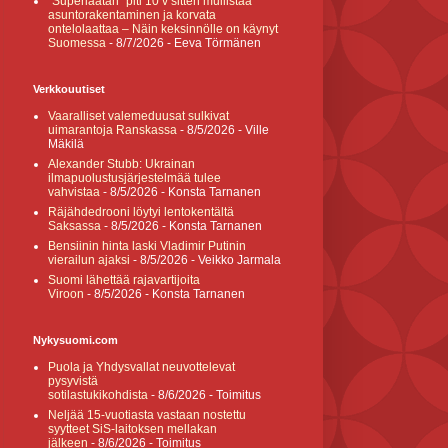
”Superlaatan” piti 10 v sitten mullistaa
asuntorakentaminen ja korvata
ontelolaattaa – Näin keksinnölle on käynyt
Suomessa
- 8/7/2026
- Eeva Törmänen
Verkkouutiset
Vaaralliset valemeduusat sulkivat
uimarantoja Ranskassa
- 8/5/2026
- Ville
Mäkilä
Alexander Stubb: Ukrainan
ilmapuolustusjärjestelmää tulee
vahvistaa
- 8/5/2026
- Konsta Tarnanen
Räjähdedrooni löytyi lentokentältä
Saksassa
- 8/5/2026
- Konsta Tarnanen
Bensiinin hinta laski Vladimir Putinin
vierailun ajaksi
- 8/5/2026
- Veikko Jarmala
Suomi lähettää rajavartijoita
Viroon
- 8/5/2026
- Konsta Tarnanen
Nykysuomi.com
Puola ja Yhdysvallat neuvottelevat
pysyvistä
sotilastukikohdista
- 8/6/2026
- Toimitus
Neljää 15-vuotiasta vastaan nostettu
syytteet SiS-laitoksen mellakan
jälkeen
- 8/6/2026
- Toimitus