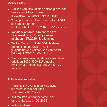
Uusi MV-Lehti
Saksan varaliittokansleri esittää globalistit
haastavan AfD-puolueen
kieltämistä
- 8/7/2026
- MV-toimitus
Teinit pakotetaan Saksan kouluissa LGBT-
seksuaaliagendan
koulutusohjelmiin
- 8/7/2026
- MV-toimitus
Venäläiskenraali: Ukrainan tappiot
kasvaneet lähes 2,5 miljoonaan
mieheen
- 8/7/2026
- MV-toimitus
Tucker Carlson julkaisi 10-kohtaisen
patrioottisen perustan USA:n
yksipuoluejärjestelmän haastamiseksi
[Video]
- 8/7/2026
- MV-toimitus
Viranomaiset myöntävät Ceutassa olevan
edelleen 3000-5000 EU-alueelle
hyökännyttä siirtolaista
- 8/7/2026
- MV-
toimitus
Poliisi - Ajankohtaista
Poliisi ja Rajavartiolaitos valvoivat
tehostetusti maahantuloa
Suomeen
- 9/1/2025
-
Kuhmoisten veneonnettomuuden
esitutkinta jatkuu
- 9/1/2025
-
Poliisi mukana