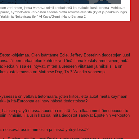
nvälisen verkoston, jossa Varsova toimii keskeisenä kauttakulkukeskuksena. Hehkuvat
ympärille, symboloiden verkoston sitovaa otetta resurssialueista (kylät ja pääkaupungit)
 Yorkiin ja Neitsytsaarille.” AI Kuva/Gemin Nano Banana 2
 Depth
-ohjelmaa. Olen isäntänne Edie. Jeffrey Epsteinin tiedostojen uusi
onsa jälleen tarkastelun kohteeksi. Tänä iltana keskitymme siihen, mitä
: ketkä niissä esiintyvät, miten alueeseen viitataan ja miksi sillä on
 keskustelemassa on Matthew Day, TVP Worldin vanhempi
kyseessä on valtava tietomäärä, joten kiitos, että autat meitä käymään
eski- ja Itä-Eurooppa esiintyy näissä tiedostoissa?
, halusin pysyä erossa suurista nimistä. Nyt ollaan nimittäin uppouduttu
aisiin ihmisiin. Halusin katsoa, mitä tiedostot sanovat Epsteinin verkoston
at nousevat useimmin esiin ja missä yhteydessä?