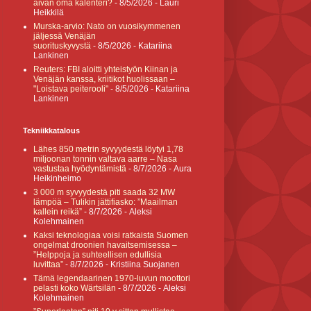
aivan oma kalenteri?
- 8/5/2026
- Lauri
Heikkilä
Murska-arvio: Nato on vuosikymmenen
jäljessä Venäjän
suorituskyvystä
- 8/5/2026
- Katariina
Lankinen
Reuters: FBI aloitti yhteistyön Kiinan ja
Venäjän kanssa, kriitikot huolissaan –
"Loistava peiterooli"
- 8/5/2026
- Katariina
Lankinen
Tekniikkatalous
Lähes 850 metrin syvyydestä löytyi 1,78
miljoonan tonnin valtava aarre – Nasa
vastustaa hyödyntämistä
- 8/7/2026
- Aura
Heikinheimo
3 000 m syvyydestä piti saada 32 MW
lämpöä – Tulikin jättifiasko: ”Maailman
kallein reikä”
- 8/7/2026
- Aleksi
Kolehmainen
Kaksi teknologiaa voisi ratkaista Suomen
ongelmat droonien havaitsemisessa –
”Helppoja ja suhteellisen edullisia
luvittaa”
- 8/7/2026
- Kristiina Suojanen
Tämä legendaarinen 1970-luvun moottori
pelasti koko Wärtsilän
- 8/7/2026
- Aleksi
Kolehmainen