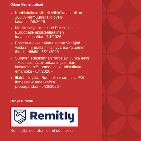
Oikea Media uutiset
Kauhistuttava vihreä sähkökatastrofi on
100 % varmuudella jo oven
takana
- 7/6/2026
-
Muslimiveljeskunta - ei Putler - on
Euroopalle eksistentiaalinen
turvallisuusuhka
- 7/1/2026
-
Epstein-luokka haluaa sodan Venäjää
vastaan hinnalla millä hyvänsä - Suomen
äidit herätkää
- 6/21/2026
-
Suomen eduskunnan Yaroslav Hunka hetki
- Fasistisen Azov prikaatin jäsenten
kutsuminen Suomeen oli kauhistuttava
emämoka
- 6/4/2026
-
Iltalehti levittää Suomelle vaarallista F35
ihmease wunderwaffen
propagandaa
- 5/30/2026
-
Ota ja tutustu
Remitlyllä teet rahansiirrot edullisesti