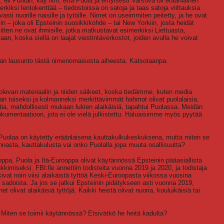
 Puolan, käy ilmi, että Puola ja erityisesti Varsova oli eräänlainen
kiksi lentokenttää – tiedostoissa on satoja ja taas satoja viittauksia
vasti nuorille naisille ja tytöille. Nimet on useimmiten peitetty, ja he ovat
iin – joka oli Epsteinin suosikkikohde – tai New Yorkiin, josta heidät
sitten ne ovat ihmisille, jotka matkustavat esimerkiksi Liettuasta,
an, koska siellä on laajat viestintäverkostot, joiden avulla he voivat
ijan lausunto tästä nimenomaisesta aiheesta. Katsotaanpa.
levan materiaalin ja niiden säikeet, koska tiedämme, kuten media
an toiseksi ja kolmanneksi merkittävimmät hahmot olivat puolalaisia.
ointia, mahdollisesti mukaan lukien alaikäisiä, tapahtui Puolassa. Meidän
kumentaatioon, jota ei ole vielä julkistettu. Haluaisimme myös pyytää
 Puolaa on käytetty eräänlaisena kauttakulkukeskuksena, mutta miten se
sta, kauttakulusta vai onko Puolalla jopa muuta osallisuutta?
ppa, Puola ja Itä-Eurooppa olivat käytännössä Epsteinin pääasiallista
kimiseksi. FBI:lle annettiin todisteita vuonna 2019 ja 2020, ja todistaja
vat noin viisi alaikäistä tyttöä Keski-Euroopasta viikossa vuosina
n sadoista. Ja jos se jatkui Epsteinin pidätykseen asti vuonna 2019,
 olivat alaikäisiä tyttöjä. Kaikki heistä olivat nuoria, kouluikäisiä tai
 Miten se toimii käytännössä? Etsivätkö he heitä kadulta?