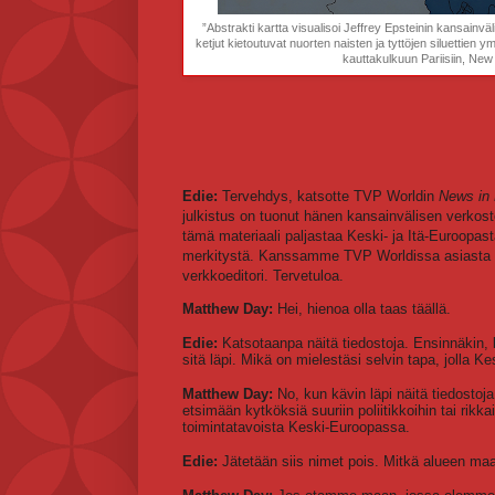
”Abstrakti kartta visualisoi Jeffrey Epsteinin kansai
ketjut kietoutuvat nuorten naisten ja tyttöjen siluettien 
kauttakulkuun Pariisiin, New
Edie:
Tervehdys, katsotte TVP Worldin
News in
julkistus on tuonut hänen kansainvälisen verkost
tämä materiaali paljastaa Keski- ja Itä-Euroopasta
merkitystä. Kanssamme TVP Worldissa asiasta
verkkoeditori. Tervetuloa.
Matthew Day:
Hei, hienoa olla taas täällä.
Edie:
Katsotaanpa näitä tiedostoja. Ensinnäkin, 
sitä läpi. Mikä on mielestäsi selvin tapa, jolla K
Matthew Day:
No, kun kävin läpi näitä tiedostoja
etsimään kytköksiä suuriin poliitikkoihin tai rikk
toimintatavoista Keski-Euroopassa.
Edie:
Jätetään siis nimet pois. Mitkä alueen ma