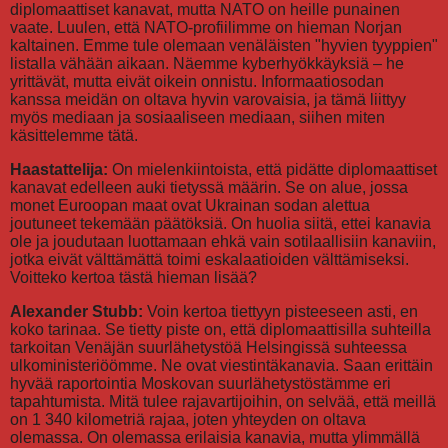
diplomaattiset kanavat, mutta NATO on heille punainen
vaate. Luulen, että NATO-profiilimme on hieman Norjan
kaltainen. Emme tule olemaan venäläisten "hyvien tyyppien"
listalla vähään aikaan. Näemme kyberhyökkäyksiä – he
yrittävät, mutta eivät oikein onnistu. Informaatiosodan
kanssa meidän on oltava hyvin varovaisia, ja tämä liittyy
myös mediaan ja sosiaaliseen mediaan, siihen miten
käsittelemme tätä.
Haastattelija:
On mielenkiintoista, että pidätte diplomaattiset
kanavat edelleen auki tietyssä määrin. Se on alue, jossa
monet Euroopan maat ovat Ukrainan sodan alettua
joutuneet tekemään päätöksiä. On huolia siitä, ettei kanavia
ole ja joudutaan luottamaan ehkä vain sotilaallisiin kanaviin,
jotka eivät välttämättä toimi eskalaatioiden välttämiseksi.
Voitteko kertoa tästä hieman lisää?
Alexander Stubb:
Voin kertoa tiettyyn pisteeseen asti, en
koko tarinaa. Se tietty piste on, että diplomaattisilla suhteilla
tarkoitan Venäjän suurlähetystöä Helsingissä suhteessa
ulkoministeriöömme. Ne ovat viestintäkanavia. Saan erittäin
hyvää raportointia Moskovan suurlähetystöstämme eri
tapahtumista. Mitä tulee rajavartijoihin, on selvää, että meillä
on 1 340 kilometriä rajaa, joten yhteyden on oltava
olemassa. On olemassa erilaisia kanavia, mutta ylimmällä