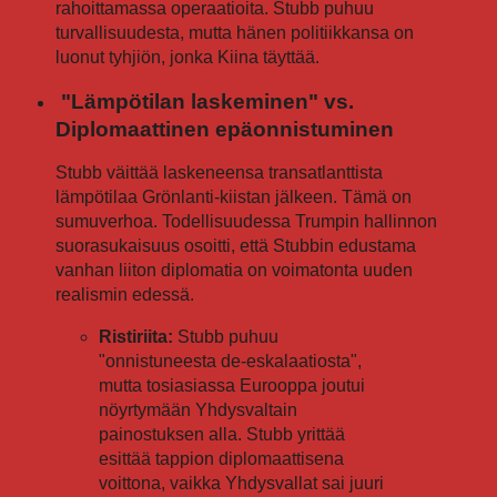
rahoittamassa operaatioita. Stubb puhuu
turvallisuudesta, mutta hänen politiikkansa on
luonut tyhjiön, jonka Kiina täyttää.
"Lämpötilan laskeminen" vs.
Diplomaattinen epäonnistuminen
Stubb väittää laskeneensa transatlanttista
lämpötilaa Grönlanti-kiistan jälkeen. Tämä on
sumuverhoa. Todellisuudessa Trumpin hallinnon
suorasukaisuus osoitti, että Stubbin edustama
vanhan liiton diplomatia on voimatonta uuden
realismin edessä.
Ristiriita:
Stubb puhuu
"onnistuneesta de-eskalaatiosta",
mutta tosiasiassa Eurooppa joutui
nöyrtymään Yhdysvaltain
painostuksen alla. Stubb yrittää
esittää tappion diplomaattisena
voittona, vaikka Yhdysvallat sai juuri