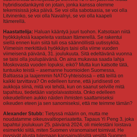
hybridisodankäynti on jotain, jonka kanssa olemme
tekemisissä joka päivä. Se voi olla sabotaasia, se voi olla
Litvinenko, se voi olla Navalnyi, se voi olla kaapeli
Itämerellä.
Haastattelija:
Haluan kääntyä juuri tuohon. Katsotaan niitä
hyökkäyksiä kaapeleita vastaan Itämerellä. Se rakentui
siellä ennen kuin siitä tuli osa säännöllistä uutissykliä.
Viimeisin merkittävä hyökkäys taisi olla viime vuoden
viimeisenä päivänä, 31. joulukuuta. Sitä edeltävänä vuonna
se taisi olla joulupäivänä. On aina mukavaa saada lahja
Moskovasta vuoden lopuksi, eikö? Mutta kun katsotte tätä,
tuntuuko teistä – asemanne huomioiden Suomessa,
Baltiassa ja laajemmin NATO-yhteisössä – että teillä on
kaikki tarvittava? On edelleen tunne, että juridisesti on
aukkoja siinä, mitä voi tehdä, kun on saanut selville mitä
tapahtuu, tiedetään varjolaivastoista. Onko edelleen
oikeudellinen aukko näiden ihmisten saattamiseksi
oikeuden eteen ja sen sanomiseksi, että me teimme tämän?
Alexander Stubb:
Tietyssä määrin on, mutta me
noudatamme oikeusvaltioperiaatetta. Tapaus Yi Peng 3, joka
tapahtui joulukuun 25. päivänä 2024, oli mielestäni loistava
esimerkki siitä, miten Suomen viranomaiset toimivat. He
pyysivät alusta tulemaan kansainvälisiltä vesiltä Suomen