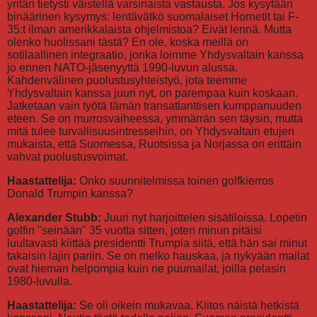
yritän tietysti väistellä varsinaista vastausta. Jos kysytään
binäärinen kysymys: lentävätkö suomalaiset Hornetit tai F-
35:t ilman amerikkalaista ohjelmistoa? Eivät lennä. Mutta
olenko huolissani tästä? En ole, koska meillä on
sotilaallinen integraatio, jonka loimme Yhdysvaltain kanssa
jo ennen NATO-jäsenyyttä 1990-luvun alussa.
Kahdenvälinen puolustusyhteistyö, jota teemme
Yhdysvaltain kanssa juuri nyt, on parempaa kuin koskaan.
Jatketaan vain työtä tämän transatlanttisen kumppanuuden
eteen. Se on murrosvaiheessa, ymmärrän sen täysin, mutta
mitä tulee turvallisuusintresseihin, on Yhdysvaltain etujen
mukaista, että Suomessa, Ruotsissa ja Norjassa on erittäin
vahvat puolustusvoimat.
Haastattelija:
Onko suunnitelmissa toinen golfkierros
Donald Trumpin kanssa?
Alexander Stubb:
Juuri nyt harjoittelen sisätiloissa. Lopetin
golfin "seinään" 35 vuotta sitten, joten minun pitäisi
luultavasti kiittää presidentti Trumpia siitä, että hän sai minut
takaisin lajin pariin. Se on melko hauskaa, ja nykyään mailat
ovat hieman helpompia kuin ne puumailat, joilla pelasin
1980-luvulla.
Haastattelija:
Se oli oikein mukavaa. Kiitos näistä hetkistä