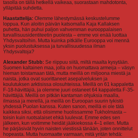
tasolla on tällä hetkellä vaikeaa, suorastaan mahdotonta,
ylläpitää suhdetta.
Haastattelija:
Olemme lähestymässä keskustelumme
loppua. Kun aloitin päivän katsomalla Kaja Kallaksen
puhetta, hän puhui paljon vahvemman eurooppalaisen
turvallisuusidentiteetin puolesta – emme voi enää luottaa
Yhdysvaltoihin. Mutta kuinka pitkälle Eurooppa voi mennä
yksin puolustuksessa ja turvallisuudessa ilman
Yhdysvaltoja?
Alexander Stubb:
Se riippuu siitä, miltä maalta kysytään.
Suomen kaltainen maa, jolla on huomattava armeija – väsyn
hieman toistamaan tätä, mutta meillä on miljoona miestä ja
naista, jotka ovat suorittaneet asepalveluksen ja
koulutuksen arktisissa olosuhteissa. Meillä on 61 kappaletta
F-18-hävittäjiä, ja olemme juuri ostaneet 64 kappaletta F-35-
hävittäjiä. Meillä on pitkän kantaman ohjuksia maalla,
ilmassa ja merellä, ja meillä on Euroopan suurin tykistö
yhdessä Puolan kanssa. Kuten sanon, meillä ei ole tätä
kaikkea siksi, että olisimme huolissamme Tukholmasta –
toisin kuin ruotsalaiset ehkä luulevat. Emme edes sen
jälkeen, kun voitimme heidät jääkiekossa 4–1 eilen. Mutta
he pärjäsivät hyvin naisten viestissä tänään, joten onnittelut
hopeasta. Mutta huomaatte varmaan, mitä yritän tehdä: