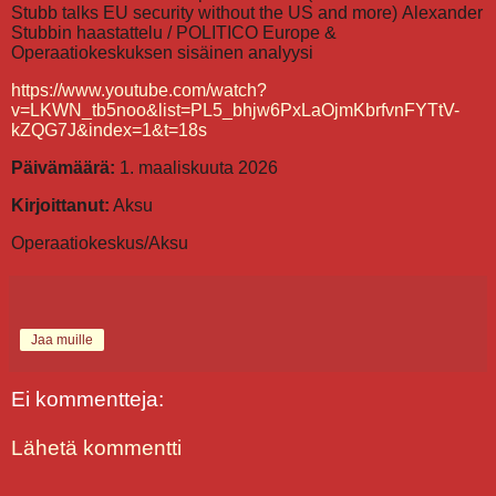
Stubb talks EU security without the US and more) Alexander
Stubbin haastattelu / POLITICO Europe &
Operaatiokeskuksen sisäinen analyysi
https://www.youtube.com/watch?
v=LKWN_tb5noo&list=PL5_bhjw6PxLaOjmKbrfvnFYTtV-
kZQG7J&index=1&t=18s
Päivämäärä:
1. maaliskuuta 2026
Kirjoittanut:
Aksu
Operaatiokeskus/Aksu
Jaa muille
Ei kommentteja:
Lähetä kommentti