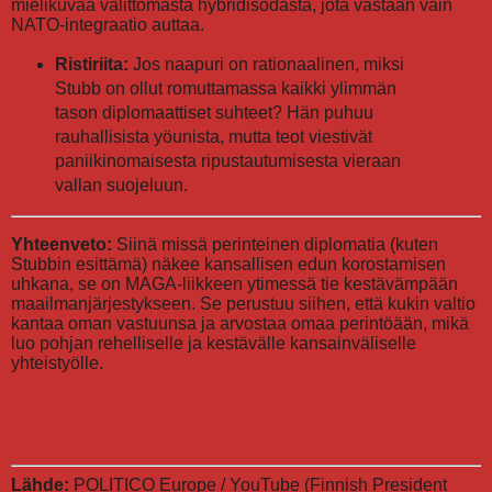
mielikuvaa välittömästä hybridisodasta, jota vastaan vain
NATO-integraatio auttaa.
Ristiriita:
Jos naapuri on rationaalinen, miksi
Stubb on ollut romuttamassa kaikki ylimmän
tason diplomaattiset suhteet? Hän puhuu
rauhallisista yöunista, mutta teot viestivät
paniikinomaisesta ripustautumisesta vieraan
vallan suojeluun.
Yhteenveto:
Siinä missä perinteinen diplomatia (kuten
Stubbin esittämä) näkee kansallisen edun korostamisen
uhkana, se on MAGA-liikkeen ytimessä tie kestävämpään
maailmanjärjestykseen. Se perustuu siihen, että kukin valtio
kantaa oman vastuunsa ja arvostaa omaa perintöään, mikä
luo pohjan rehelliselle ja kestävälle kansainväliselle
yhteistyölle.
Lähde:
POLITICO Europe / YouTube (Finnish President