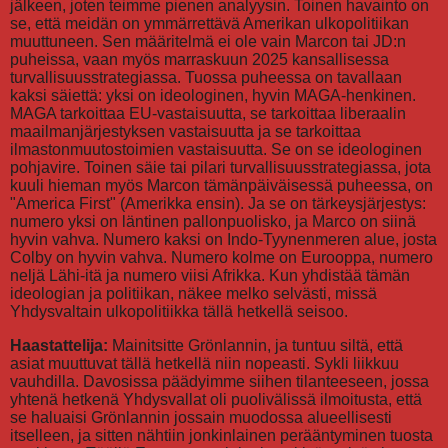
jälkeen, joten teimme pienen analyysin. Toinen havainto on
se, että meidän on ymmärrettävä Amerikan ulkopolitiikan
muuttuneen. Sen määritelmä ei ole vain Marcon tai JD:n
puheissa, vaan myös marraskuun 2025 kansallisessa
turvallisuusstrategiassa. Tuossa puheessa on tavallaan
kaksi säiettä: yksi on ideologinen, hyvin MAGA-henkinen.
MAGA tarkoittaa EU-vastaisuutta, se tarkoittaa liberaalin
maailmanjärjestyksen vastaisuutta ja se tarkoittaa
ilmastonmuutostoimien vastaisuutta. Se on se ideologinen
pohjavire. Toinen säie tai pilari turvallisuusstrategiassa, jota
kuuli hieman myös Marcon tämänpäiväisessä puheessa, on
"America First" (Amerikka ensin). Ja se on tärkeysjärjestys:
numero yksi on läntinen pallonpuolisko, ja Marco on siinä
hyvin vahva. Numero kaksi on Indo-Tyynenmeren alue, josta
Colby on hyvin vahva. Numero kolme on Eurooppa, numero
neljä Lähi-itä ja numero viisi Afrikka. Kun yhdistää tämän
ideologian ja politiikan, näkee melko selvästi, missä
Yhdysvaltain ulkopolitiikka tällä hetkellä seisoo.
Haastattelija:
Mainitsitte Grönlannin, ja tuntuu siltä, että
asiat muuttuvat tällä hetkellä niin nopeasti. Sykli liikkuu
vauhdilla. Davosissa päädyimme siihen tilanteeseen, jossa
yhtenä hetkenä Yhdysvallat oli puolivälissä ilmoitusta, että
se haluaisi Grönlannin jossain muodossa alueellisesti
itselleen, ja sitten nähtiin jonkinlainen perääntyminen tuosta