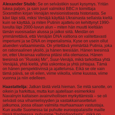
Alexander Stubb:
Se on selvästikin suuri kysymys. Yritän
lukea paljon, ja sain juuri valmiiksi BBC:n toimittaja
Sixsmithin kirjan Venäjän revisionistisesta historiasta. Se
kävi läpi sitä, miksi Venäjä käyttää Ukrainasta sellaista kieltä
kuin se käyttää, ja miten Putinin ajattelu on kehittynyt 1990-
luvulta läpi 2000-luvun alun – miten hän muutti kieltään
tämän vuosisadan alussa ja jatkoi siitä. Meidän on
ymmärrettävä, että Venäjän DNA valtiona on valitettavasti
imperiumi ja se DNA on imperialismia. Kyse on usein ollut
alueiden valtaamisesta. On yritettävä ymmärtää Putinia, joka
on rationaalinen yksilö, ja hänen teesiään. Hänen teesinsä
on, ettei Ukrainaa valtiona pitäisi olla olemassa. Hänen
teesinsä on "Russkij Mir", Suur-Venäjä, mikä tarkoittaa yhtä
Venäjää, yhtä kieltä, yhtä uskontoa ja yhtä johtajaa. Tämä
on hänen perspektiivinsä ja ajattelunsa. Eikä se ole vain
tämä päivä, se oli eilen, viime viikolla, viime kuussa, viime
vuonna ja niin edelleen.
Haastattelija:
Jatkan tästä vielä hieman. Se mitä sanotte, on
oikein ja harkittua, mutta kun ajatellaan esimerkiksi
Navalnyin kaltaisen avainvihollisen myrkyttämistä – se oli
selvästi osa vihamielisyyden ja vastakkainasettelun
jatkumoa, jossa ollaan valmiita murhaamaan vastustaja.
Kun asutte Suomessa tai puhutte eurooppalaisille maille
tässä tilanteessa, puhumme "hybridisodasta", mikä on