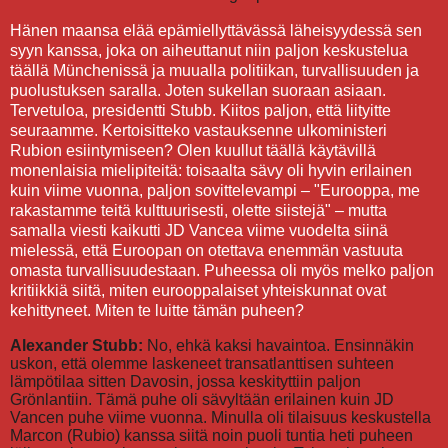
Hänen maansa elää epämiellyttävässä läheisyydessä sen
syyn kanssa, joka on aiheuttanut niin paljon keskustelua
täällä Münchenissä ja muualla politiikan, turvallisuuden ja
puolustuksen saralla. Joten sukellan suoraan asiaan.
Tervetuloa, presidentti Stubb. Kiitos paljon, että liityitte
seuraamme. Kertoisitteko vastauksenne ulkoministeri
Rubion esiintymiseen? Olen kuullut täällä käytävillä
monenlaisia mielipiteitä: toisaalta sävy oli hyvin erilainen
kuin viime vuonna, paljon sovittelevampi – "Eurooppa, me
rakastamme teitä kulttuurisesti, olette siistejä" – mutta
samalla viesti kaikutti JD Vancea viime vuodelta siinä
mielessä, että Euroopan on otettava enemmän vastuuta
omasta turvallisuudestaan. Puheessa oli myös melko paljon
kritiikkiä siitä, miten eurooppalaiset yhteiskunnat ovat
kehittyneet. Miten te luitte tämän puheen?
Alexander Stubb:
No, ehkä kaksi havaintoa. Ensinnäkin
uskon, että olemme laskeneet transatlanttisen suhteen
lämpötilaa sitten Davosin, jossa keskityttiin paljon
Grönlantiin. Tämä puhe oli sävyltään erilainen kuin JD
Vancen puhe viime vuonna. Minulla oli tilaisuus keskustella
Marcon (Rubio) kanssa siitä noin puoli tuntia heti puheen