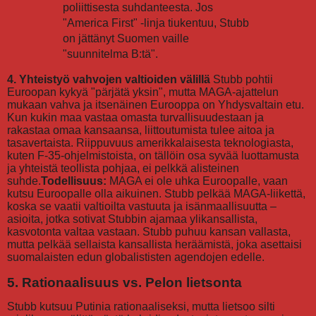
poliittisesta suhdanteesta. Jos
"America First" -linja tiukentuu, Stubb
on jättänyt Suomen vaille
"suunnitelma B:tä".
4. Yhteistyö vahvojen valtioiden välillä
Stubb pohtii
Euroopan kykyä "pärjätä yksin", mutta MAGA-ajattelun
mukaan vahva ja itsenäinen Eurooppa on Yhdysvaltain etu.
Kun kukin maa vastaa omasta turvallisuudestaan ja
rakastaa omaa kansaansa, liittoutumista tulee aitoa ja
tasavertaista. Riippuvuus amerikkalaisesta teknologiasta,
kuten F-35-ohjelmistoista, on tällöin osa syvää luottamusta
ja yhteistä teollista pohjaa, ei pelkkä alisteinen
suhde.
Todellisuus:
MAGA ei ole uhka Euroopalle, vaan
kutsu Euroopalle olla aikuinen. Stubb pelkää MAGA-liikettä,
koska se vaatii valtioilta vastuuta ja isänmaallisuutta –
asioita, jotka sotivat Stubbin ajamaa ylikansallista,
kasvotonta valtaa vastaan. Stubb puhuu kansan vallasta,
mutta pelkää sellaista kansallista heräämistä, joka asettaisi
suomalaisten edun globalististen agendojen edelle.
5. Rationaalisuus vs. Pelon lietsonta
Stubb kutsuu Putinia rationaaliseksi, mutta lietsoo silti