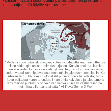
kanssani. Nautin tästä todella paljon. Suomen presidentti,
kiitos paljon, että liityitte seuraamme.
"Modernin puolustusteknologian, kuten F-35-hävittäjien, haavoittuvuus
piilee niiden globaalissa toimitusketjussa. Kaavio osoittaa, kuinka
raaka-aineiden louhinta on siirtynyt sääntelyn vuoksi pois lännestä,
luoden vaarallisen riippuvuussuhteen itäisiin jalostusmonopoleihin. Kun
Alexander Stubb ja muut globalistit puhuvat turvallisuudesta, tämä
kuva paljastaa karun totuuden: ilman omia kaivoksia ja jalostamoita
länsimainen puolustus on vain niin vahva kuin sen vastustajien halu
toimittaa sille raaka-aineita." AI Kuva/Gemin 3 Pro