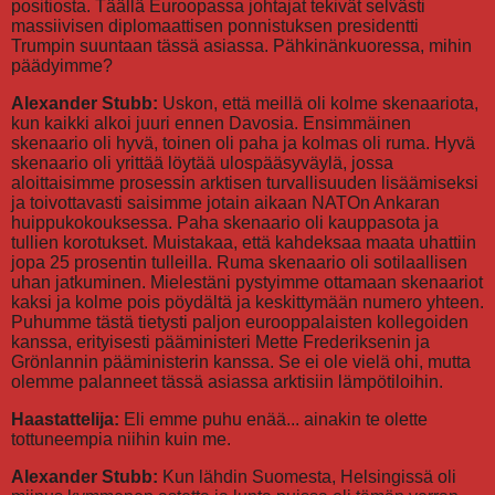
positiosta. Täällä Euroopassa johtajat tekivät selvästi
massiivisen diplomaattisen ponnistuksen presidentti
Trumpin suuntaan tässä asiassa. Pähkinänkuoressa, mihin
päädyimme?
Alexander Stubb:
Uskon, että meillä oli kolme skenaariota,
kun kaikki alkoi juuri ennen Davosia. Ensimmäinen
skenaario oli hyvä, toinen oli paha ja kolmas oli ruma. Hyvä
skenaario oli yrittää löytää ulospääsyväylä, jossa
aloittaisimme prosessin arktisen turvallisuuden lisäämiseksi
ja toivottavasti saisimme jotain aikaan NATOn Ankaran
huippukokouksessa. Paha skenaario oli kauppasota ja
tullien korotukset. Muistakaa, että kahdeksaa maata uhattiin
jopa 25 prosentin tulleilla. Ruma skenaario oli sotilaallisen
uhan jatkuminen. Mielestäni pystyimme ottamaan skenaariot
kaksi ja kolme pois pöydältä ja keskittymään numero yhteen.
Puhumme tästä tietysti paljon eurooppalaisten kollegoiden
kanssa, erityisesti pääministeri Mette Frederiksenin ja
Grönlannin pääministerin kanssa. Se ei ole vielä ohi, mutta
olemme palanneet tässä asiassa arktisiin lämpötiloihin.
Haastattelija:
Eli emme puhu enää... ainakin te olette
tottuneempia niihin kuin me.
Alexander Stubb:
Kun lähdin Suomesta, Helsingissä oli