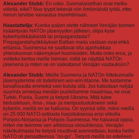
Alexander Stubb:
En usko. Suomalaisethan ovat melko
viileitä, eikö? Nuo tyypit tekevät niin ilmiömäistä työtä, ettei
minun tarvitse vaivautua murehtimaan.
Haastattelija:
Kuinka paljon olette nähneet Venäjän toimien
lisääntyvän NATOn jäsenyyden jälkeen, olipa kyse
kyberhyökkäyksistä tai propagandasta?
Propagandahyökkäykset Baltian maita vastaan ovat ehkä
erilaisia, Suomessa ne saattavat olla ajanhukkaa
yhteiskunnan näkemykset huomioiden. Mutta onko eroa, ja
voitteko kertoa meille hieman, miltä se näyttää NATOn
jäsenenä ja miten se on vaikuttanut Venäjän vastauksiin?
Alexander Stubb:
Meille Suomena ja NATOn liittokunnalle
jäsenyytemme oli todellinen win-win-tilanne. Me tuotamme
turvallisuutta emmekä vain kuluta sitä. Jos katsotaan neljää
suurinta armeijaa meidän puolellamme maailmaa, ne ovat
Turkki, Puola, Suomi ja tietysti Ukraina. Mitä tulee
tiedusteluun, ilma-, maa- ja meripuolustukseen sekä
kyberiin, meillä on se hallussa. On syynsä sille, miksi meillä
on 25 000 NATO-sotilasta harjoituksessa ensi viikolla
Pohjois-Norjassa ja Pohjois-Suomessa. He haluavat oppia,
miten me teemme sen arktisissa olosuhteissa. Venäjän
näkökulmasta he tietysti muuttivat asennettaan, koska heille
NATO oli periaatteessa "no-go". Tietysti meillä on edelleen