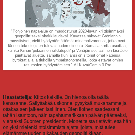
"Pohjoinen napa-alue on muodostunut 2020-luvun kriittisimmäksi
geopoliittiseksi shakkilaudaksi. Kuvassa näkyvät Grönlannin
massiiviset, vielä hyödyntämättömät mineraalivarannot, jotka ovat
lännen teknologisen tulevaisuuden elinehto. Samalla kartta osoittaa,
kuinka Kiinan 'polaarinen silkkitepeli' ja Venäjän sotilaallinen läsnäolo
piirittävät aluetta, samalla kun länsi on sitonut omat kätensä
byrokratialla ja tiukoilla ympäristönormeilla, jotka estävät omien
resurssien hyödyntämisen." AI Kuva/Gemin 3 Pro
Haastattelija:
Kiitos kaikille. On hienoa olla täällä
kanssanne. Säilyttäkää uskonne, pysykää mukanamme ja
ottakaa sen jälkeen lasillinen. Olen iloinen saadessani
tähän istuntoon, näin tapahtumarikkaan päivän päätteeksi,
vieraaksi Suomen presidentin. Monet teistä tietävät, että hän
on yksi mielenkiintoisimmista ajattelijoista, mitä tulee
elämämme uuden aikakauden geopolitiikkaan.