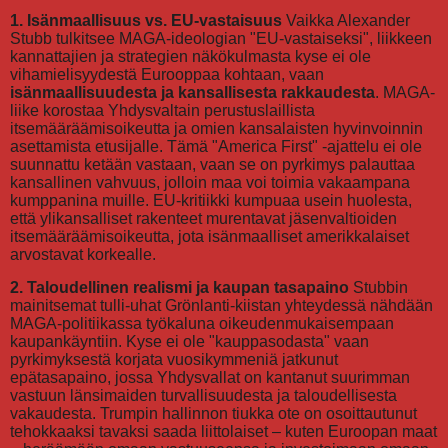
1. Isänmaallisuus vs. EU-vastaisuus
Vaikka Alexander
Stubb tulkitsee MAGA-ideologian "EU-vastaiseksi", liikkeen
kannattajien ja strategien näkökulmasta kyse ei ole
vihamielisyydestä Eurooppaa kohtaan, vaan
isänmaallisuudesta ja kansallisesta rakkaudesta
. MAGA-
liike korostaa Yhdysvaltain perustuslaillista
itsemääräämisoikeutta ja omien kansalaisten hyvinvoinnin
asettamista etusijalle. Tämä "America First" -ajattelu ei ole
suunnattu ketään vastaan, vaan se on pyrkimys palauttaa
kansallinen vahvuus, jolloin maa voi toimia vakaampana
kumppanina muille. EU-kritiikki kumpuaa usein huolesta,
että ylikansalliset rakenteet murentavat jäsenvaltioiden
itsemääräämisoikeutta, jota isänmaalliset amerikkalaiset
arvostavat korkealle.
2. Taloudellinen realismi ja kaupan tasapaino
Stubbin
mainitsemat tulli-uhat Grönlanti-kiistan yhteydessä nähdään
MAGA-politiikassa työkaluna oikeudenmukaisempaan
kaupankäyntiin. Kyse ei ole "kauppasodasta" vaan
pyrkimyksestä korjata vuosikymmeniä jatkunut
epätasapaino, jossa Yhdysvallat on kantanut suurimman
vastuun länsimaiden turvallisuudesta ja taloudellisesta
vakaudesta. Trumpin hallinnon tiukka ote on osoittautunut
tehokkaaksi tavaksi saada liittolaiset – kuten Euroopan maat