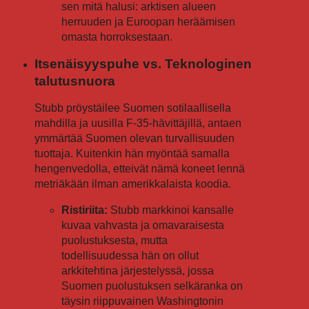
sen mitä halusi: arktisen alueen
herruuden ja Euroopan heräämisen
omasta horroksestaan.
Itsenäisyyspuhe vs. Teknologinen
talutusnuora
Stubb pröystäilee Suomen sotilaallisella
mahdilla ja uusilla F-35-hävittäjillä, antaen
ymmärtää Suomen olevan turvallisuuden
tuottaja. Kuitenkin hän myöntää samalla
hengenvedolla, etteivät nämä koneet lennä
metriäkään ilman amerikkalaista koodia.
Ristiriita:
Stubb markkinoi kansalle
kuvaa vahvasta ja omavaraisesta
puolustuksesta, mutta
todellisuudessa hän on ollut
arkkitehtina järjestelyssä, jossa
Suomen puolustuksen selkäranka on
täysin riippuvainen Washingtonin