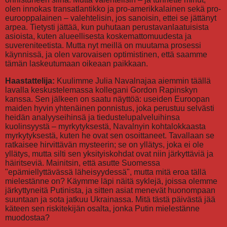
olen innokas transatlantikko ja pro-amerikkalainen sekä pro-
eurooppalainen – valehtelisin, jos sanoisin, ettei se jättänyt
arpea. Tietysti jättää, kun puhutaan perustavanlaatuisista
asioista, kuten alueellisesta koskemattomuudesta ja
suvereniteetista. Mutta nyt meillä on muutama prosessi
käynnissä, ja olen varovaisen optimistinen, että saamme
tämän laskeutumaan oikeaan paikkaan.
Haastattelija:
Kuulimme Julia Navalnajaa aiemmin täällä
lavalla keskustelemassa kollegani Gordon Rapinskyn
kanssa. Sen jälkeen on saatu näyttöä: useiden Euroopan
maiden hyvin yhtenäinen ponnistus, joka perustuu selvästi
heidän analyyseihinsä ja tiedustelupalveluihinsa
kuolinsyystä – myrkytyksestä, Navalnyin kohtalokkaasta
myrkytyksestä, kuten he ovat sen osoittaneet. Tavallaan se
ratkaisee hirvittävän mysteerin; se on yllätys, joka ei ole
yllätys, mutta silti sen yksityiskohdat ovat niin järkyttäviä ja
häiritseviä. Mainitsin, että asutte Suomessa
"epämiellyttävässä läheisyydessä", mutta mitä eroa tällä
mielestänne on? Käymme läpi näitä syklejä, joissa olemme
järkyttyneitä Putinista, ja sitten asiat menevät huonompaan
suuntaan ja sota jatkuu Ukrainassa. Mitä tästä päivästä jää
käteen sen riskitekijän osalta, jonka Putin mielestänne
muodostaa?