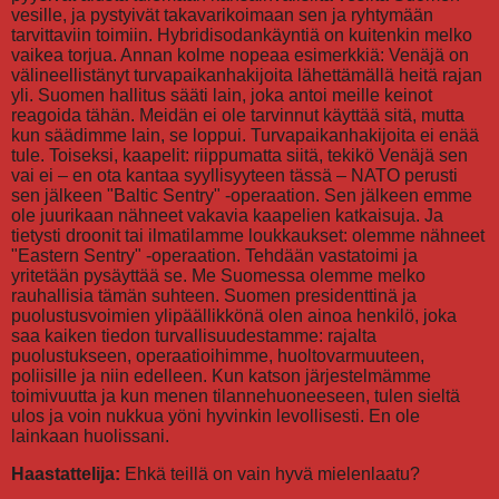
vesille, ja pystyivät takavarikoimaan sen ja ryhtymään
tarvittaviin toimiin. Hybridisodankäyntiä on kuitenkin melko
vaikea torjua. Annan kolme nopeaa esimerkkiä: Venäjä on
välineellistänyt turvapaikanhakijoita lähettämällä heitä rajan
yli. Suomen hallitus sääti lain, joka antoi meille keinot
reagoida tähän. Meidän ei ole tarvinnut käyttää sitä, mutta
kun säädimme lain, se loppui. Turvapaikanhakijoita ei enää
tule. Toiseksi, kaapelit: riippumatta siitä, tekikö Venäjä sen
vai ei – en ota kantaa syyllisyyteen tässä – NATO perusti
sen jälkeen "Baltic Sentry" -operaation. Sen jälkeen emme
ole juurikaan nähneet vakavia kaapelien katkaisuja. Ja
tietysti droonit tai ilmatilamme loukkaukset: olemme nähneet
"Eastern Sentry" -operaation. Tehdään vastatoimi ja
yritetään pysäyttää se. Me Suomessa olemme melko
rauhallisia tämän suhteen. Suomen presidenttinä ja
puolustusvoimien ylipäällikkönä olen ainoa henkilö, joka
saa kaiken tiedon turvallisuudestamme: rajalta
puolustukseen, operaatioihimme, huoltovarmuuteen,
poliisille ja niin edelleen. Kun katson järjestelmämme
toimivuutta ja kun menen tilannehuoneeseen, tulen sieltä
ulos ja voin nukkua yöni hyvinkin levollisesti. En ole
lainkaan huolissani.
Haastattelija:
Ehkä teillä on vain hyvä mielenlaatu?