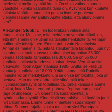
mielestäni melko kylmää kieltä. On ehkä vaikeaa sanoa
väestölle, kuinka vaarallista tämä on. Kysynkin: kun kuulette
tällaista tänään, tunnetteko pelkoa itsenne puolesta
vieraillessanne Venäjällä? Ajatteletteko, että aliarvioimme
sen?
Alexander Stubb:
Ei, en todellakaan vetäisi siitä
rinnastuksia. Mutta se, mitä meidän on ymmärrettävä, on,
että ihmishenki on Putinin kaltaiselle henkilölle tai Venäjän
hallinnolle toissijainen. Emme puhu vain Navalnyista.
Annan esimerkin siitä, mitä taistelukentällä tapahtuu juuri nyt
Ukrainassa: joulukuussa ukrainalaiset tappoivat 35 000
venäläissotilasta, tammikuussa 30 000. Se on 65 000
kuollutta sotilasta kahdessa kuukaudessa. Verratkaa sitä
Neuvostoliittoon Afganistanissa 1980-luvulla: se kesti 10
vuotta ja kuolleita oli 18 000. Yritän sanoa, että Putinille
ihmishenki on merkityksetön, ja se on se lähtökohta, joka on
otettava. Hän menee äärirajoille siinä mitä tekee.
Hybridisodankäynti on todellisuutta, jonka kanssa elämme.
Jotkut, kuten Mark Leonard, puhuvat "epärauhan ajasta"
(age of unpeace). On kineettistä sodankäyntiä ja
hybridisodankäyntiä. Kineettistä sodankäyntiä käydään juuri
nyt Ukrainassa. Emme tunne kineettisen sodankäynnin
uhkaa Suomen rajalla, koska meillä on yksi Euroopan
suurimmista armeijoista ja olemme NATOn jäseniä. Mutta