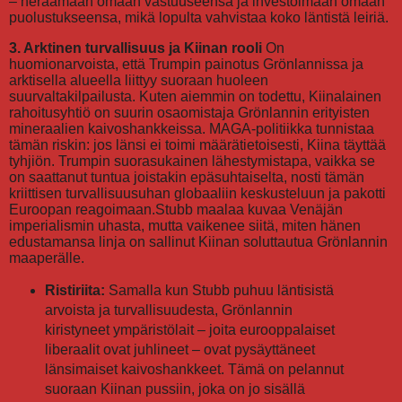
– heräämään omaan vastuuseensa ja investoimaan omaan
puolustukseensa, mikä lopulta vahvistaa koko läntistä leiriä.
3. Arktinen turvallisuus ja Kiinan rooli
On
huomionarvoista, että Trumpin painotus Grönlannissa ja
arktisella alueella liittyy suoraan huoleen
suurvaltakilpailusta. Kuten aiemmin on todettu, Kiinalainen
rahoitusyhtiö on suurin osaomistaja Grönlannin erityisten
mineraalien kaivoshankkeissa. MAGA-politiikka tunnistaa
tämän riskin: jos länsi ei toimi määrätietoisesti, Kiina täyttää
tyhjiön. Trumpin suorasukainen lähestymistapa, vaikka se
on saattanut tuntua joistakin epäsuhtaiselta, nosti tämän
kriittisen turvallisuusuhan globaaliin keskusteluun ja pakotti
Euroopan reagoimaan.Stubb maalaa kuvaa Venäjän
imperialismin uhasta, mutta vaikenee siitä, miten hänen
edustamansa linja on sallinut Kiinan soluttautua Grönlannin
maaperälle.
Ristiriita:
Samalla kun Stubb puhuu läntisistä
arvoista ja turvallisuudesta, Grönlannin
kiristyneet ympäristölait – joita eurooppalaiset
liberaalit ovat juhlineet – ovat pysäyttäneet
länsimaiset kaivoshankkeet. Tämä on pelannut
suoraan Kiinan pussiin, joka on jo sisällä