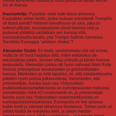
miinus kymmenen astetta ja lunta puissa oli tämän verran.
Se oli ihanaa.
Haastattelija:
Pysytään vielä hetki tässä aiheessa.
Kuulutteko siihen leiriin, jonka mukaan presidentti Trumpilla
oli tässä pointti? Arktinen turvallisuus on asia, joka on
kytenyt pitkään, eurooppalaiset olivat tietoisia siitä ja
joutuivat yhtäkkiä vastakkain sen kanssa sillä
suorasukaisella tavalla, jota Trumpin hallinto harrastaa.
Tarvitsiko Eurooppa "arktisen shokin"?
Alexander Stubb:
En tiedä, tarvitsimmeko sitä vai emme,
mutta se oli hyvä harjoitus siitä, miten eskaloitua de-
eskalaatiota varten, keneen ottaa yhteyttä ja kenen kanssa
keskustella. Mielestäni johtoa otti hyvin vahvasti Mark Rutte
tiiviissä yhteistyössä tanskalaisten ja grönlantilaisten
kanssa. Mielestäni se mitä tapahtui, oli, että eskalaatiovaihe
pidettiin hyvin poissa julkisuudesta. Varmistettiin, että
ymmärretään, kuinka suuri osa Yhdysvaltain
joukkovelkakirjamarkkinoista on eurooppalaisten hallussa,
ymmärretään mikä ACI-instrumentti on, ja ymmärretään
kuinka suuri osa Yhdysvaltain osakemarkkinoista on
eurooppalaisomistuksessa. Euroopalla on itse asiassa
kaikki kortit ja välineet tällaisissa tilanteissa. Toinen puoli oli
yrittää löytää de-eskaloiva kieli, ja uskon meidän
onnistuneen siinä. Mutta valehtelisin – ja tunnette minut,