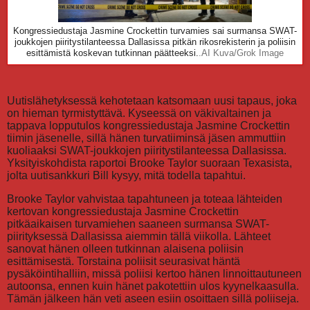
Kongressiedustaja Jasmine Crockettin turvamies sai surmansa SWAT-
joukkojen piiritystilanteessa Dallasissa pitkän rikosrekisterin ja poliisin
esittämistä koskevan tutkinnan päätteeksi.
.AI Kuva/Grok Image
Uutislähetyksessä kehotetaan katsomaan uusi tapaus, joka
on hieman tyrmistyttävä. Kyseessä on väkivaltainen ja
tappava lopputulos kongressiedustaja Jasmine Crockettin
tiimin jäsenelle, sillä hänen turvatiiminsä jäsen ammuttiin
kuoliaaksi SWAT-joukkojen piiritystilanteessa Dallasissa.
Yksityiskohdista raportoi Brooke Taylor suoraan Texasista,
jolta uutisankkuri Bill kysyy, mitä todella tapahtui.
Brooke Taylor vahvistaa tapahtuneen ja toteaa lähteiden
kertovan kongressiedustaja Jasmine Crockettin
pitkäaikaisen turvamiehen saaneen surmansa SWAT-
piirityksessä Dallasissa aiemmin tällä viikolla. Lähteet
sanovat hänen olleen tutkinnan alaisena poliisin
esittämisestä. Torstaina poliisit seurasivat häntä
pysäköintihalliin, missä poliisi kertoo hänen linnoittautuneen
autoonsa, ennen kuin hänet pakotettiin ulos kyynelkaasulla.
Tämän jälkeen hän veti aseen esiin osoittaen sillä poliiseja.