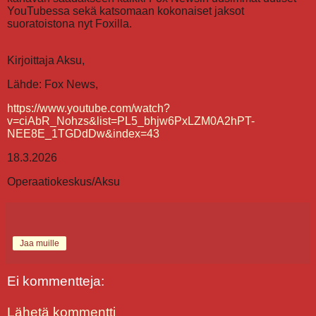
YouTubessa sekä katsomaan kokonaiset jaksot
suoratoistona nyt Foxilla.
Kirjoittaja Aksu,
Lähde: Fox News,
https://www.youtube.com/watch?
v=ciAbR_Nohzs&list=PL5_bhjw6PxLZM0A2hPT-
NEE8E_1TGDdDw&index=43
18.3.2026
Operaatiokeskus/Aksu
Jaa muille
Ei kommentteja:
Lähetä kommentti