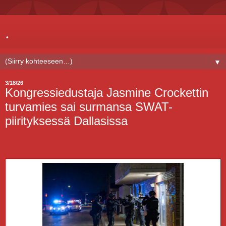
.
▼
3/18/26
Kongressiedustaja Jasmine Crockettin
turvamies sai surmansa SWAT-
piirityksessä Dallasissa