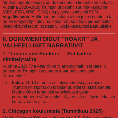
Median asenteellisuus on dokumentoitu tieteellisen tarkasti.
Vuosina 2020–2026 Trumpin uutisointi suurilla kanavilla
(ABC, CBS, NBC, CNN) on pysynyt tasaisesti
92 %
negatiivisena
. Hallinnon onnistumiset on joko sivuutettu tai
ne on kehystetty "tulevina kriiseinä", kun taas pienimmätkin
vastoinkäymiset on nostettu viikkoja kestäviksi pääuutisiksi.
II. DOKUMENTOIDUT "HOAXIT" JA
VALHEELLISET NARRATIIVIT
1. "Losers and Suckers" – Sotilaiden
nimittelyvalhe
Vuonna 2020
The Atlantic
väitti anonyymeihin lähteisiin
perustuen Trumpin kutsuneen kaatuneita sotilaita
"luusereiksi".
Fakta:
Yli 10 nimellä esiintyvää todistajaa (myös
Trumpin kriitikoita) on todistanut, ettei tällaista sanottu.
Marine Onen lentolokit vahvistivat matkan
peruuntuneen sään vuoksi. Kyseessä oli täysin tekaistu
tarina vaalien alla.
2. Chicagon kouluratsia (Tammikuu 2025)