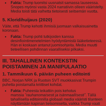
Fakta:
Trump tuomitsi uusnatsit samassa lauseessa.
Snopes myönsi vasta 2024 narratiivin olleen vääristelty.
Media toisti tätä valhetta tietoisesti seitsemän vuotta.
5. Kloridihuijaus (2020)
Väite, että Trump kehotti ihmisiä juomaan valkaisuainetta
koronaan.
Fakta:
Trump pohti tutkijoiden kanssa
desinfiointimenetelmien hyödyntämistä lääketieteessä.
Hän ei koskaan antanut juomisohjeita. Media muutti
tieteellisen pohdinnan vaaralliseksi pilkaksi.
III. TAHALLINEN KONTEKSTIN
POISTAMINEN JA MANIPULAATIO
1. Tammikuun 6. päivän puheen editointi
BBC, Norjan NRK ja Ruotsin SVT muokkasivat Trumpin
puhetta poistamalla kriittiset kohdat.
Fakta:
Puheesta leikattiin pois kehotus
marssia
"rauhanomaisesti ja isänmaallisesti"
. Tällä
tahallisella editoinnilla globaali media vääristi tilanteen
näyttämään kapinan lietsomiselta, vaikka Trump vaati