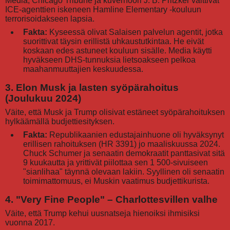
Media, Chicago Tribune ja kuvernööri J. B. Pritzker väittivät
ICE-agenttien iskeneen Hamline Elementary -kouluun
terrorisoidakseen lapsia.
Fakta:
Kyseessä olivat Salaisen palvelun agentit, jotka
suorittivat täysin erillistä uhkaustutkintaa. He eivät
koskaan edes astuneet kouluun sisälle. Media käytti
hyväkseen DHS-tunnuksia lietsoakseen pelkoa
maahanmuuttajien keskuudessa.
3. Elon Musk ja lasten syöpärahoitus
(Joulukuu 2024)
Väite, että Musk ja Trump olisivat estäneet syöpärahoituksen
hylkäämällä budjettiesityksen.
Fakta:
Republikaanien edustajainhuone oli hyväksynyt
erillisen rahoituksen (HR 3391) jo maaliskuussa 2024.
Chuck Schumer ja senaatin demokraatit panttasivat sitä
9 kuukautta ja yrittivät piilottaa sen 1 500-sivuiseen
"sianlihaa" täynnä olevaan lakiin. Syyllinen oli senaatin
toimimattomuus, ei Muskin vaatimus budjettikurista.
4. "Very Fine People" – Charlottesvillen valhe
Väite, että Trump kehui uusnatseja hienoiksi ihmisiksi
vuonna 2017.