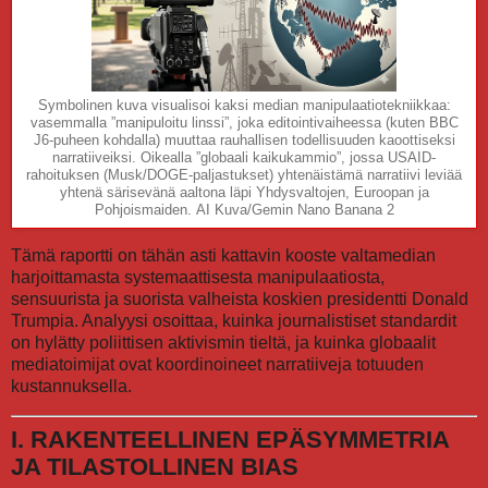
Symbolinen kuva visualisoi kaksi median manipulaatiotekniikkaa:
vasemmalla ”manipuloitu linssi”, joka editointivaiheessa (kuten BBC
J6-puheen kohdalla) muuttaa rauhallisen todellisuuden kaoottiseksi
narratiiveiksi. Oikealla ”globaali kaikukammio”, jossa USAID-
rahoituksen (Musk/DOGE-paljastukset) yhtenäistämä narratiivi leviää
yhtenä särisevänä aaltona läpi Yhdysvaltojen, Euroopan ja
Pohjoismaiden. AI Kuva/Gemin Nano Banana 2
Tämä raportti on tähän asti kattavin kooste valtamedian
harjoittamasta systemaattisesta manipulaatiosta,
sensuurista ja suorista valheista koskien presidentti Donald
Trumpia. Analyysi osoittaa, kuinka journalistiset standardit
on hylätty poliittisen aktivismin tieltä, ja kuinka globaalit
mediatoimijat ovat koordinoineet narratiiveja totuuden
kustannuksella.
I. RAKENTEELLINEN EPÄSYMMETRIA
JA TILASTOLLINEN BIAS