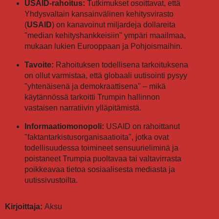
USAID-rahoitus:
Tutkimukset osoittavat, että
Yhdysvaltain kansainvälinen kehitysvirasto
(
USAID
) on kanavoinut miljardeja dollareita
"median kehityshankkeisiin" ympäri maailmaa,
mukaan lukien Eurooppaan ja Pohjoismaihin.
Tavoite:
Rahoituksen todellisena tarkoituksena
on ollut varmistaa, että globaali uutisointi pysyy
"yhtenäisenä ja demokraattisena" – mikä
käytännössä tarkoitti Trumpin hallinnon
vastaisen narratiivin ylläpitämistä.
Informaatiomonopoli:
USAID on rahoittanut
"faktantarkistusorganisaatioita", jotka ovat
todellisuudessa toimineet sensuurieliminä ja
poistaneet Trumpia puoltavaa tai valtavirrasta
poikkeavaa tietoa sosiaalisesta mediasta ja
uutissivustoilta.
Kirjoittaja:
Aksu