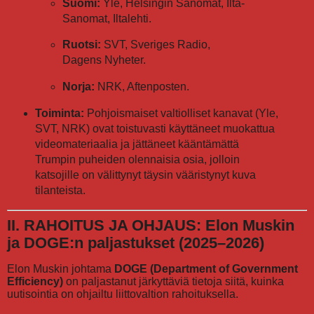
Suomi:
Yle, Helsingin Sanomat, Ilta-
Sanomat, Iltalehti.
Ruotsi:
SVT, Sveriges Radio,
Dagens Nyheter.
Norja:
NRK, Aftenposten.
Toiminta:
Pohjoismaiset valtiolliset kanavat (Yle,
SVT, NRK) ovat toistuvasti käyttäneet muokattua
videomateriaalia ja jättäneet kääntämättä
Trumpin puheiden olennaisia osia, jolloin
katsojille on välittynyt täysin vääristynyt kuva
tilanteista.
II. RAHOITUS JA OHJAUS: Elon Muskin
ja DOGE:n paljastukset (2025–2026)
Elon Muskin johtama
DOGE (Department of Government
Efficiency)
on paljastanut järkyttäviä tietoja siitä, kuinka
uutisointia on ohjailtu liittovaltion rahoituksella.