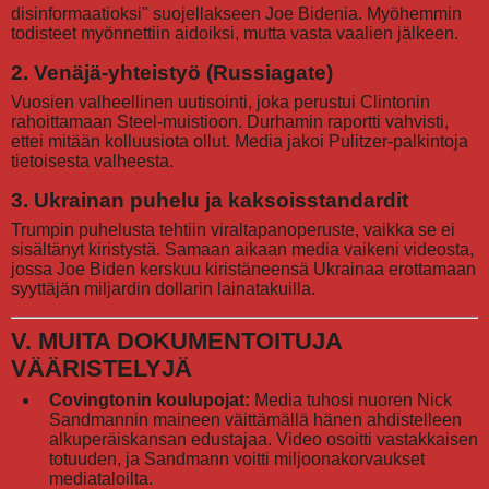
disinformaatioksi" suojellakseen Joe Bidenia. Myöhemmin
todisteet myönnettiin aidoiksi, mutta vasta vaalien jälkeen.
2. Venäjä-yhteistyö (Russiagate)
Vuosien valheellinen uutisointi, joka perustui Clintonin
rahoittamaan Steel-muistioon. Durhamin raportti vahvisti,
ettei mitään kolluusiota ollut. Media jakoi Pulitzer-palkintoja
tietoisesta valheesta.
3. Ukrainan puhelu ja kaksoisstandardit
Trumpin puhelusta tehtiin viraltapanoperuste, vaikka se ei
sisältänyt kiristystä. Samaan aikaan media vaikeni videosta,
jossa Joe Biden kerskuu kiristäneensä Ukrainaa erottamaan
syyttäjän miljardin dollarin lainatakuilla.
V. MUITA DOKUMENTOITUJA
VÄÄRISTELYJÄ
Covingtonin koulupojat:
Media tuhosi nuoren Nick
Sandmannin maineen väittämällä hänen ahdistelleen
alkuperäiskansan edustajaa. Video osoitti vastakkaisen
totuuden, ja Sandmann voitti miljoonakorvaukset
mediataloilta.