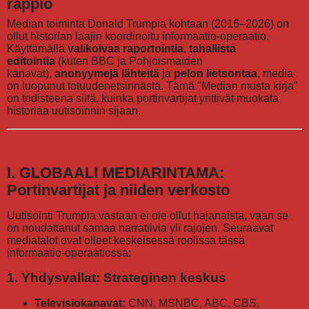
rappio
Median toiminta Donald Trumpia kohtaan (2016–2026) on
ollut historian laajin koordinoitu informaatio-operaatio.
Käyttämällä
valikoivaa raportointia
,
tahallista
editointia
(kuten BBC ja Pohjoismaiden
kanavat),
anonyymejä lähteitä
ja
pelon lietsontaa
, media
on luopunut totuudenetsinnästä. Tämä "Median musta kirja"
on todisteena siitä, kuinka portinvartijat yrittivät muokata
historiaa uutisoinnin sijaan.
I. GLOBAALI MEDIARINTAMA:
Portinvartijat ja niiden verkosto
Uutisointi Trumpia vastaan ei ole ollut hajanaista, vaan se
on noudattanut samaa narratiivia yli rajojen. Seuraavat
mediatalot ovat olleet keskeisessä roolissa tässä
informaatio-operaatiossa:
1. Yhdysvallat: Strateginen keskus
Televisiokanavat:
CNN, MSNBC, ABC, CBS,