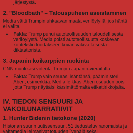
järjestystä.
2. "Bloodbath" – Talouspuheen aseistaminen
Media väitti Trumpin uhkaavan maata verilöylyllä, jos häntä
ei valita.
Fakta:
Trump puhui autoteollisuuden taloudellisesta
verilöylystä. Media poisti autoteollisuutta koskevan
kontekstin luodakseen kuvan väkivaltaisesta
diktaattorista.
3. Japanin koikarppien ruokinta
CNN muokkasi videota Trumpin Japanin-vierailulta.
Fakta:
Trump vain seurasi isäntänsä, pääministeri
Aben, esimerkkiä. Media leikkasi Aben osuuden pois,
jotta Trump näyttäisi kärsimättömältä etikettirikkojalta.
IV. TIEDON SENSUURI JA
VAKOILUNARRATIIVIT
1. Hunter Bidenin tietokone (2020)
Historian suurin uutissensuuri. 51 tiedusteluviranomaista ja
valtamedia leimasivat totuuden "venäläiseksi