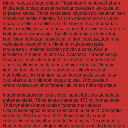
Kiitos, rouva puheenjohtaja. Pääsihteerin puolesta haluan
kiittää teitä johtajuudestanne tämänpäiväisen keskustelun
järjestämisessä. Tämä keskustelu käydään poikkeuksellisen
merkityksellisellä hetkellä. Tänään edessämme on suurin
määrä aseellisia konflikteja sitten toisen maailmansodan.
Näissä konflikteissa surmansa saaneiden siviilien määrä on
korkein vuosikymmeniin. Todellisuutemme on selvä: kun
konflikteja puhkeaa, lapset ovat niiden joukossa, joihin ne
vaikuttavat vakavimmin. Meitä on muistutettu tästä
totuudesta viimeisten kahden päivän aikana. Koulut
Israelissa, Arabiemiirikunnissa, Qatarissa, Bahrainissa ja
Omanissa ovat sulkeutuneet ja siirtyneet etäopetukseen
alueella jatkuvien sotilasoperaatioiden vuoksi. Olemme
tietoisia Iranista tulleista raporteista, jotka koskevat
mahdollisesti kymmenien lasten kuolemaa iskussa, joka
osui alakouluun Minabin kaupungissa. Yhdysvaltain
viranomaiset ovat ilmoittaneet tutkivansa näitä raportteja.
Maailmanlaajuisesti joka viides lapsi elää sota-alueella tai
pakenee sieltä. Tämä tekee yhteensä 473 miljoonaa lasta.
Yhdistyneiden kansakuntien todentamat vakavat
rikkomukset lapsia kohtaan kasvoivat huikeat 25 prosenttia
vuodesta 2023 vuoteen 2024. Raiskaukset ja muut
seksuaalisen väkivallan muodot lisääntyivät 35 prosenttia.
Näiden kauheiden lukujen pitäisi pakottaa meidät tekemään