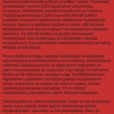
muut ovat todentamatta pääsyn puutteen vuoksi. Useimmat
hyökkäykset vuonna 2024 tapahtuivat Ukrainassa,
Israelissa, miehitetyillä palestiinalaisalueilla ja Haitissa.
Päätöslauselmassaan 2601 neuvosto kehotti kaikkia
konfliktin osapuolia lopettamaan välittömästi hyökkäykset
kouluja, lapsia ja opettajia vastaan ja totesi, että tällaiset
hyökkäykset ovat kansainvälisen humanitaarisen oikeuden
vastaisia. Se kehotti kaikkia osapuolia turvaamaan,
suojelemaan, kunnioittamaan ja edistämään oikeutta
koulutukseen. Kansainvälinen oikeudellinen kehys on selvä.
Meidän on toimittava.
Rouva puheenjohtaja, haasteet laadukkaan koulutuksen
tarjoamisessa konfliktitilanteissa ovat valtavia. Infrastruktuuri
sähköstä luokkahuoneisiin ja digitaalisiin yhteyksiin on
usein murentumassa tai vaarassa. Kasvattajia on harvassa.
Meillä on 44 miljoonan opettajan vaje. Konfliktitilanteissa
digitaalinen oppiminen voi tarjota pääsyn koulutukseen
silloin, kun koulut on suljettu tai niihin ei pääse, tai kun
opiskelijat pakenevat väkivaltaa. YK on tehnyt
määrätietoisia panostuksia näihin lähestymistapoihin.
Teknologialla on valtava potentiaali, mutta se tuo mukanaan
myös uusia riskejä, kuten lapsiin kohdistuvaa online-
hyväksikäyttöä, valvontaa ja disinformaatiota. Siksi on