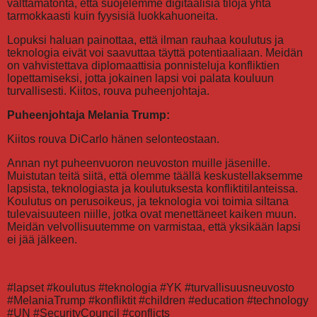
välttämätöntä, että suojelemme digitaalisia tiloja yhtä
tarmokkaasti kuin fyysisiä luokkahuoneita.
Lopuksi haluan painottaa, että ilman rauhaa koulutus ja
teknologia eivät voi saavuttaa täyttä potentiaaliaan. Meidän
on vahvistettava diplomaattisia ponnisteluja konfliktien
lopettamiseksi, jotta jokainen lapsi voi palata kouluun
turvallisesti. Kiitos, rouva puheenjohtaja.
Puheenjohtaja Melania Trump:
Kiitos rouva DiCarlo hänen selonteostaan.
Annan nyt puheenvuoron neuvoston muille jäsenille.
Muistutan teitä siitä, että olemme täällä keskustellaksemme
lapsista, teknologiasta ja koulutuksesta konfliktitilanteissa.
Koulutus on perusoikeus, ja teknologia voi toimia siltana
tulevaisuuteen niille, jotka ovat menettäneet kaiken muun.
Meidän velvollisuutemme on varmistaa, että yksikään lapsi
ei jää jälkeen.
#lapset #koulutus #teknologia #YK #turvallisuusneuvosto
#MelaniaTrump #konfliktit #children #education #technology
#UN #SecurityCouncil #conflicts