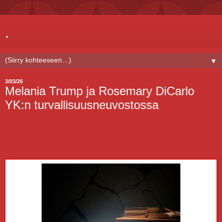
.
▼
3/03/26
Melania Trump ja Rosemary DiCarlo
YK:n turvallisuusneuvostossa