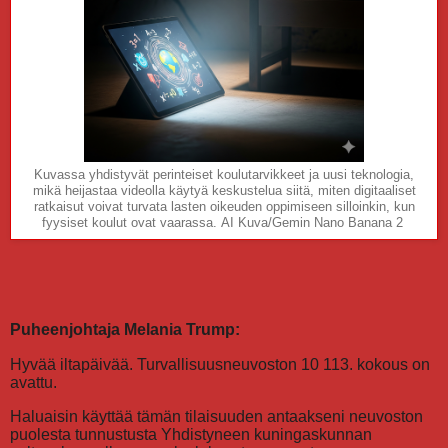
Kuvassa yhdistyvät perinteiset koulutarvikkeet ja uusi teknologia,
mikä heijastaa videolla käytyä keskustelua siitä, miten digitaaliset
ratkaisut voivat turvata lasten oikeuden oppimiseen silloinkin, kun
fyysiset koulut ovat vaarassa. AI Kuva/Gemin Nano Banana 2
Puheenjohtaja Melania Trump:
Hyvää iltapäivää. Turvallisuusneuvoston 10 113. kokous on
avattu.
Haluaisin käyttää tämän tilaisuuden antaakseni neuvoston
puolesta tunnustusta Yhdistyneen kuningaskunnan