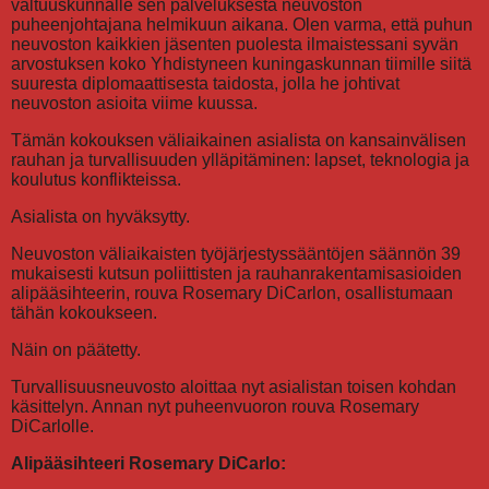
valtuuskunnalle sen palveluksesta neuvoston
puheenjohtajana helmikuun aikana. Olen varma, että puhun
neuvoston kaikkien jäsenten puolesta ilmaistessani syvän
arvostuksen koko Yhdistyneen kuningaskunnan tiimille siitä
suuresta diplomaattisesta taidosta, jolla he johtivat
neuvoston asioita viime kuussa.
Tämän kokouksen väliaikainen asialista on kansainvälisen
rauhan ja turvallisuuden ylläpitäminen: lapset, teknologia ja
koulutus konflikteissa.
Asialista on hyväksytty.
Neuvoston väliaikaisten työjärjestyssääntöjen säännön 39
mukaisesti kutsun poliittisten ja rauhanrakentamisasioiden
alipääsihteerin, rouva Rosemary DiCarlon, osallistumaan
tähän kokoukseen.
Näin on päätetty.
Turvallisuusneuvosto aloittaa nyt asialistan toisen kohdan
käsittelyn. Annan nyt puheenvuoron rouva Rosemary
DiCarlolle.
Alipääsihteeri Rosemary DiCarlo: