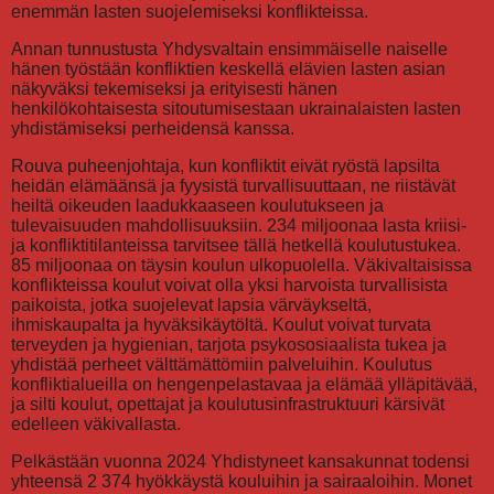
enemmän lasten suojelemiseksi konflikteissa.
Annan tunnustusta Yhdysvaltain ensimmäiselle naiselle
hänen työstään konfliktien keskellä elävien lasten asian
näkyväksi tekemiseksi ja erityisesti hänen
henkilökohtaisesta sitoutumisestaan ukrainalaisten lasten
yhdistämiseksi perheidensä kanssa.
Rouva puheenjohtaja, kun konfliktit eivät ryöstä lapsilta
heidän elämäänsä ja fyysistä turvallisuuttaan, ne riistävät
heiltä oikeuden laadukkaaseen koulutukseen ja
tulevaisuuden mahdollisuuksiin. 234 miljoonaa lasta kriisi-
ja konfliktitilanteissa tarvitsee tällä hetkellä koulutustukea.
85 miljoonaa on täysin koulun ulkopuolella. Väkivaltaisissa
konflikteissa koulut voivat olla yksi harvoista turvallisista
paikoista, jotka suojelevat lapsia värväykseltä,
ihmiskaupalta ja hyväksikäytöltä. Koulut voivat turvata
terveyden ja hygienian, tarjota psykososiaalista tukea ja
yhdistää perheet välttämättömiin palveluihin. Koulutus
konfliktialueilla on hengenpelastavaa ja elämää ylläpitävää,
ja silti koulut, opettajat ja koulutusinfrastruktuuri kärsivät
edelleen väkivallasta.
Pelkästään vuonna 2024 Yhdistyneet kansakunnat todensi
yhteensä 2 374 hyökkäystä kouluihin ja sairaaloihin. Monet