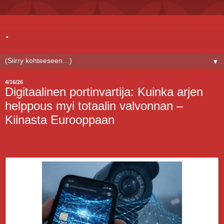
.
▼
4/16/26
Digitaalinen portinvartija: Kuinka arjen
helppous myi totaalin valvonnan –
Kiinasta Eurooppaan