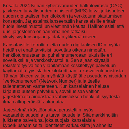
Kesällä 2024 Kiinan kyberavaruuden hallintovirasto (CAC)
ja yleisen turvallisuuden ministeriö (MPS) toivat julkisuuteen
uuden digitaalisen henkilökortin ja verkkotunnistautumisen
konseptin. Järjestelmä lanseerattiin kansalaisille erittäin
huolellisesti muotoillun viestinnän kautta. Hallinto esitti, että
uusi järjestelmä on äärimmäinen ratkaisu
yksityisyydensuojaan ja datan ylikeräämiseen.
Kansalaisille kerrottiin, että uuden digitaalisen ID:n myötä
heidän ei enää tarvitsisi luovuttaa oikeaa nimeään,
henkilötunnustaan tai puhelinnumeroaan lukuisille eri
sovelluksille ja verkkosivustoille. Sen sijaan käyttäjä
rekisteröityy valtion ylläpitämään keskitettyyn palveluun
käyttämällä fyysistä henkilökorttiaan ja kasvojentunnistusta.
Tämän jälkeen valtio myöntää käyttäjälle pseudonymisoidun
"verkkonumeron" (Network Number) ja laitteelle
tallennettavan varmenteen. Kun kansalainen haluaa
kirjautua uuteen palveluun, sovellus saa valtion
järjestelmältä ainoastaan vahvistuksen henkilöllisyydestä
ilman alkuperäistä raakadataa.
Järjestelmän käyttöönottoa perusteltiin myös
vapaaehtoisuudella ja turvallisuudella. Sitä markkinoitiin
julkisena palveluna, joka suojaisi kansalaisia
kyberkiusaamiselta, identiteettivarkauksilta ja ahneilta