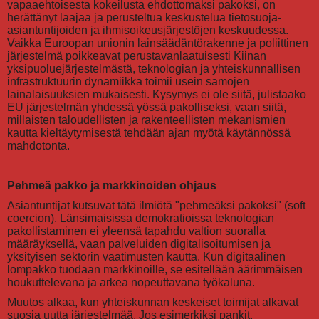
vapaaehtoisesta kokeilusta ehdottomaksi pakoksi, on
herättänyt laajaa ja perusteltua keskustelua tietosuoja-
asiantuntijoiden ja ihmisoikeusjärjestöjen keskuudessa.
Vaikka Euroopan unionin lainsäädäntörakenne ja poliittinen
järjestelmä poikkeavat perustavanlaatuisesti Kiinan
yksipuoluejärjestelmästä, teknologian ja yhteiskunnallisen
infrastruktuurin dynamiikka toimii usein samojen
lainalaisuuksien mukaisesti. Kysymys ei ole siitä, julistaako
EU järjestelmän yhdessä yössä pakolliseksi, vaan siitä,
millaisten taloudellisten ja rakenteellisten mekanismien
kautta kieltäytymisestä tehdään ajan myötä käytännössä
mahdotonta.
Pehmeä pakko ja markkinoiden ohjaus
Asiantuntijat kutsuvat tätä ilmiötä "pehmeäksi pakoksi" (soft
coercion). Länsimaisissa demokratioissa teknologian
pakollistaminen ei yleensä tapahdu valtion suoralla
määräyksellä, vaan palveluiden digitalisoitumisen ja
yksityisen sektorin vaatimusten kautta. Kun digitaalinen
lompakko tuodaan markkinoille, se esitellään äärimmäisen
houkuttelevana ja arkea nopeuttavana työkaluna.
Muutos alkaa, kun yhteiskunnan keskeiset toimijat alkavat
suosia uutta järjestelmää. Jos esimerkiksi pankit,