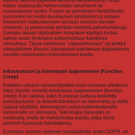
asiointi säilyvät paperilla laillisina vaihtoehtoina, mutta
niiden saatavuutta heikennetään tahallisesti tai
resurssipulan vuoksi. Passin tai perinteisen henkilökortin
uusiminen voi vaatia kuukausien jonotuksen ja satojen
kilometrien matkustamisen ainoaan avoinna olevaan
virastoon, ja prosessista peritään korkeita palvelumaksuja.
Samaan aikaan digitaalisen lompakon käyttäjä hoitaa
saman asian ilmaiseksi kotisohvaltaan kahdessa
minuutissa. Tässä vaiheessa "vapaaehtoisuus" on pelkkä
oikeudellinen illuusio; kansalaiset pakotetaan digitaaliseen
muottiin palveluiden heikentämisen kautta.
Infrastruktuuri ja toimintojen laajeneminen (Function
Creep)
Kaikkein vakavin asiantuntijoiden esiin nostama uhkakuva
liittyy ilmiöön nimeltä toimintojen laajeneminen (function
creep). Kun valtava, koko Euroopan kattava keskitetty
tunnistautumis- ja tietoinfrastruktuuri on rakennettu ja otettu
laajasti käyttöön, teknologinen pohja kaikenkattavalle
valvonnalle on olemassa. Teknologia itsessään on
neutraalia, mutta se mahdollistaa asioita, jotka olivat
aiemmin fyysisesti mahdottomia.
Euroopan unionin nykyinen lainsäädäntö, kuten GDPR, on