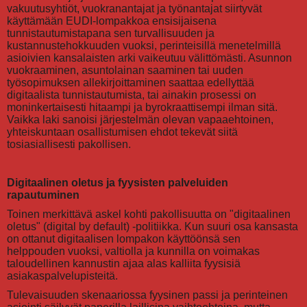
vakuutusyhtiöt, vuokranantajat ja työnantajat siirtyvät
käyttämään EUDI-lompakkoa ensisijaisena
tunnistautumistapana sen turvallisuuden ja
kustannustehokkuuden vuoksi, perinteisillä menetelmillä
asioivien kansalaisten arki vaikeutuu välittömästi. Asunnon
vuokraaminen, asuntolainan saaminen tai uuden
työsopimuksen allekirjoittaminen saattaa edellyttää
digitaalista tunnistautumista, tai ainakin prosessi on
moninkertaisesti hitaampi ja byrokraattisempi ilman sitä.
Vaikka laki sanoisi järjestelmän olevan vapaaehtoinen,
yhteiskuntaan osallistumisen ehdot tekevät siitä
tosiasiallisesti pakollisen.
Digitaalinen oletus ja fyysisten palveluiden
rapautuminen
Toinen merkittävä askel kohti pakollisuutta on "digitaalinen
oletus" (digital by default) -politiikka. Kun suuri osa kansasta
on ottanut digitaalisen lompakon käyttöönsä sen
helppouden vuoksi, valtiolla ja kunnilla on voimakas
taloudellinen kannustin ajaa alas kalliita fyysisiä
asiakaspalvelupisteitä.
Tulevaisuuden skenaariossa fyysinen passi ja perinteinen