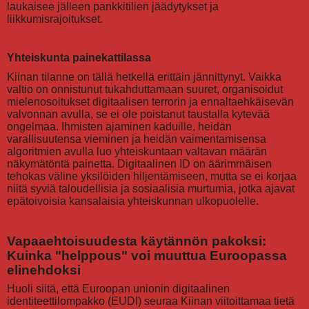
laukaisee jälleen pankkitilien jäädytykset ja
liikkumisrajoitukset.
Yhteiskunta painekattilassa
Kiinan tilanne on tällä hetkellä erittäin jännittynyt. Vaikka
valtio on onnistunut tukahduttamaan suuret, organisoidut
mielenosoitukset digitaalisen terrorin ja ennaltaehkäisevän
valvonnan avulla, se ei ole poistanut taustalla kytevää
ongelmaa. Ihmisten ajaminen kaduille, heidän
varallisuutensa vieminen ja heidän vaimentamisensa
algoritmien avulla luo yhteiskuntaan valtavan määrän
näkymätöntä painetta. Digitaalinen ID on äärimmäisen
tehokas väline yksilöiden hiljentämiseen, mutta se ei korjaa
niitä syviä taloudellisia ja sosiaalisia murtumia, jotka ajavat
epätoivoisia kansalaisia yhteiskunnan ulkopuolelle.
Vapaaehtoisuudesta käytännön pakoksi:
Kuinka "helppous" voi muuttua Euroopassa
elinehdoksi
Huoli siitä, että Euroopan unionin digitaalinen
identiteettilompakko (EUDI) seuraa Kiinan viitoittamaa tietä