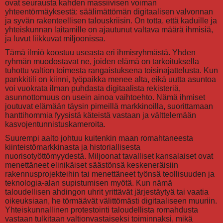
ovat seurausta kahden massiivisen voiman
yhteentörmäyksestä: säälimättömän digitaalisen valvonnan
ja syvän rakenteellisen talouskriisin. On totta, että kaduille ja
yhteiskunnan laitamille on ajautunut valtava määrä ihmisiä,
ja luvut liikkuvat miljoonissa.
Tämä ilmiö koostuu useasta eri ihmisryhmästä. Yhden
ryhmän muodostavat ne, joiden elämä on tarkoituksella
tuhottu valtion toimesta rangaistuksena toisinajattelusta. Kun
pankkitili on kiinni, työpaikka menee alta, eikä uutta asuntoa
voi vuokrata ilman puhdasta digitaalista rekisteriä,
asunnottomuus on usein ainoa vaihtoehto. Nämä ihmiset
joutuvat elämään täysin pimeillä markkinoilla, suorittamaan
hanttihommia fyysistä käteistä vastaan ja välttelemään
kasvojentunnistuskameroita.
Suurempi aalto johtuu kuitenkin maan romahtaneesta
kiinteistömarkkinasta ja historiallisesta
nuorisotyöttömyydestä. Miljoonat tavalliset kansalaiset ovat
menettäneet elinikäiset säästönsä keskeneräisiin
rakennusprojekteihin tai menettäneet työnsä teollisuuden ja
teknologia-alan supistumisen myötä. Kun nämä
taloudellisen ahdingon uhrit yrittävät järjestäytyä tai vaatia
oikeuksiaan, he törmäävät välittömästi digitaaliseen muuriin.
Yhteiskunnallinen protestointi taloudellista romahdusta
vastaan tulkitaan valtionvastaiseksi toiminnaksi, mikä