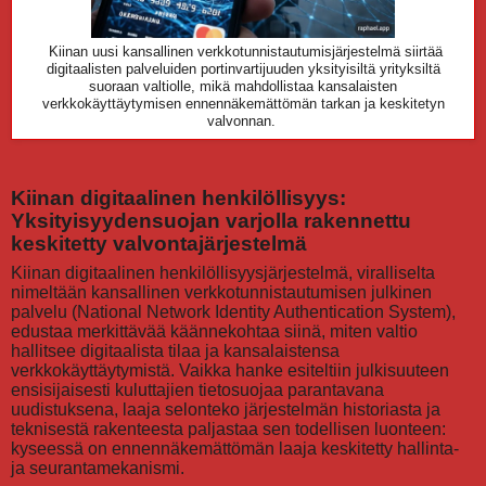
Kiinan uusi kansallinen verkkotunnistautumisjärjestelmä siirtää
digitaalisten palveluiden portinvartijuuden yksityisiltä yrityksiltä
suoraan valtiolle, mikä mahdollistaa kansalaisten
verkkokäyttäytymisen ennennäkemättömän tarkan ja keskitetyn
valvonnan.
Kiinan digitaalinen henkilöllisyys:
Yksityisyydensuojan varjolla rakennettu
keskitetty valvontajärjestelmä
Kiinan digitaalinen henkilöllisyysjärjestelmä, viralliselta
nimeltään kansallinen verkkotunnistautumisen julkinen
palvelu (National Network Identity Authentication System),
edustaa merkittävää käännekohtaa siinä, miten valtio
hallitsee digitaalista tilaa ja kansalaistensa
verkkokäyttäytymistä. Vaikka hanke esiteltiin julkisuuteen
ensisijaisesti kuluttajien tietosuojaa parantavana
uudistuksena, laaja selonteko järjestelmän historiasta ja
teknisestä rakenteesta paljastaa sen todellisen luonteen:
kyseessä on ennennäkemättömän laaja keskitetty hallinta-
ja seurantamekanismi.