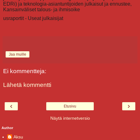
EDRi) ja teknologia-asiantuntijoiden julkaisut ja ennustee,
Kansainväliset talous- ja ihmisoike
usraportit - Useat julkaisijat
Jaa muille
Ei kommentteja:
Lähetä kommentti
‹
›
Etusivu
Näytä internetversio
Author
Aksu