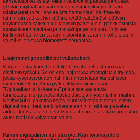
kansalaisoikeuksista. Mikäli valtiovalta päättää peruuttaa
yksilön digitaalisen varmenteen esimerkiksi poliittisen
toisinajattelun tai "sosiaalista harmoniaa" häiritsevän
toiminnan vuoksi, henkilö menettää välittömästi pääsyn
käytännössä kaikkiin digitaalisiin palveluihin, pankkiasioista
sosiaaliseen mediaan ja matkalippujen ostoon. Erityisen
kriittinen tilanne on vähemmistöryhmillä, joihin kohdistuu jo
valmiiksi ankaraa biometristä seurantaa.
Laajemmat geopoliittiset vaikutukset
Kiinan digitaalinen henkilökortti ei ole pelkästään maan
sisäinen työkalu. Se on osa laajempaa strategista siirtymää,
jossa kyberavaruuden hallinta rinnastetaan kansalliseen
suvereniteettiin. Kiina pyrkii aktiivisesti viemään
"Digitaalisen silkkiteensä" puitteissa vastaavia
tunnistautumis- ja valvontastandardeja myös muihin maihin.
Kehityskulku pakottaa myös muut valtiot pohtimaan, miten
digitaalinen identiteetti rakennetaan niin, että se palvelee
aidosti kansalaisten turvallisuutta ilman, että siitä muodostuu
autoritaarisen valvonnan väline.
Kiinan digitaalinen kuristusote: Kun toisinajattelu