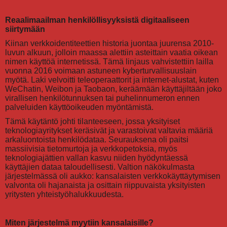
Reaalimaailman henkilöllisyyksistä digitaaliseen
siirtymään
Kiinan verkkoidentiteettien historia juontaa juurensa 2010-
luvun alkuun, jolloin maassa alettiin asteittain vaatia oikean
nimen käyttöä internetissä. Tämä linjaus vahvistettiin lailla
vuonna 2016 voimaan astuneen kyberturvallisuuslain
myötä. Laki velvoitti teleoperaattorit ja internet-alustat, kuten
WeChatin, Weibon ja Taobaon, keräämään käyttäjiltään joko
virallisen henkilötunnuksen tai puhelinnumeron ennen
palveluiden käyttöoikeuden myöntämistä.
Tämä käytäntö johti tilanteeseen, jossa yksityiset
teknologiayritykset keräsivät ja varastoivat valtavia määriä
arkaluontoista henkilödataa. Seurauksena oli paitsi
massiivisia tietomurtoja ja verkkopetoksia, myös
teknologiajättien vallan kasvu niiden hyödyntäessä
käyttäjien dataa taloudellisesti. Valtion näkökulmasta
järjestelmässä oli aukko: kansalaisten verkkokäyttäytymisen
valvonta oli hajanaista ja osittain riippuvaista yksityisten
yritysten yhteistyöhalukkuudesta.
Miten järjestelmä myytiin kansalaisille?