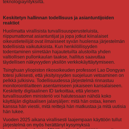
teknologiayrityksiltä.
Keskitetyn hallinnan todellisuus ja asiantuntijoiden
reaktiot
Huolimatta virallisista turvallisuusperusteluista,
riippumattomat asiantuntijat ja jopa jotkut kiinalaiset
oikeustieteilijät ovat ilmaisseet syvän huolensa järjestelmän
todellisista vaikutuksista. Kun henkilöllisyyden
todentaminen siirretään hajautetuilta alustoilta yhden
valtiollisen pullonkaulan taakse, hallitus saavuttaa
täydellisen näkyvyyden yksilön verkkokäyttäytymiseen.
Tsinghuan yliopiston rikosoikeuden professori Lao Dongyan
totesi julkisesti, että yksityisyyden suojeluun vetoaminen on
pelkkä julkisivu. Todellisuudessa järjestelmä rinnastuu
monitorointilaitteen asentamiseen jokaiseen kansalaiseen.
Keskitetty digitaalinen ID tarkoittaa, että yleisen
turvallisuuden ministeriö voi halutessaan nähdä koko
käyttäjän digitaalisen jalanjäljen: mitä hän ostaa, kenen
kanssa hän viestii, mitä reittejä hän matkustaa ja mitä uutisia
hän lukee.
Vuoden 2025 aikana virallisesti laajempaan käyttöön tullut
järjestelmä on myös herättänyt kysymyksiä