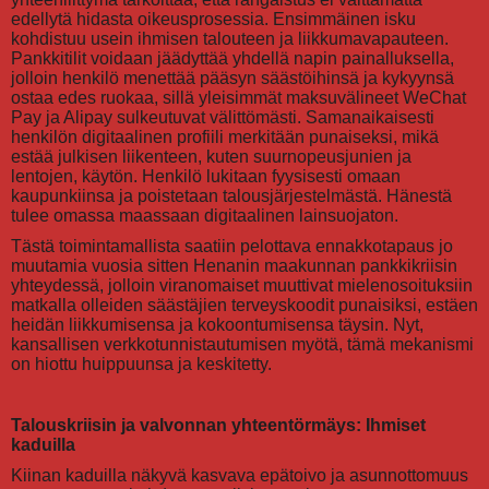
edellytä hidasta oikeusprosessia. Ensimmäinen isku
kohdistuu usein ihmisen talouteen ja liikkumavapauteen.
Pankkitilit voidaan jäädyttää yhdellä napin painalluksella,
jolloin henkilö menettää pääsyn säästöihinsä ja kykyynsä
ostaa edes ruokaa, sillä yleisimmät maksuvälineet WeChat
Pay ja Alipay sulkeutuvat välittömästi. Samanaikaisesti
henkilön digitaalinen profiili merkitään punaiseksi, mikä
estää julkisen liikenteen, kuten suurnopeusjunien ja
lentojen, käytön. Henkilö lukitaan fyysisesti omaan
kaupunkiinsa ja poistetaan talousjärjestelmästä. Hänestä
tulee omassa maassaan digitaalinen lainsuojaton.
Tästä toimintamallista saatiin pelottava ennakkotapaus jo
muutamia vuosia sitten Henanin maakunnan pankkikriisin
yhteydessä, jolloin viranomaiset muuttivat mielenosoituksiin
matkalla olleiden säästäjien terveyskoodit punaisiksi, estäen
heidän liikkumisensa ja kokoontumisensa täysin. Nyt,
kansallisen verkkotunnistautumisen myötä, tämä mekanismi
on hiottu huippuunsa ja keskitetty.
Talouskriisin ja valvonnan yhteentörmäys: Ihmiset
kaduilla
Kiinan kaduilla näkyvä kasvava epätoivo ja asunnottomuus