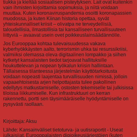
tiukka ja kieltää sosiaalisen pisteytyksen. Lait ovat kuitenkin
vain ihmisten kirjoittamia sopimuksia, ja niitä voidaan
muuttaa. Kuten koronaviruspandemia osoitti koronapassien
muodossa, ja kuten Kiinan historia opettaa, syvät
yhteiskunnalliset kriisit – olivatpa ne terveydellisiä,
taloudellisia, ilmastollisia tai kansalliseen turvallisuuteen
liittyviä – avaavat usein ovet poikkeuslainsäädännölle.
Jos Eurooppaa kohtaa tulevaisuudessa vakava
kyberhyökkäysten aalto, terrorismin uhka tai resurssikriisi,
valmiiksi olemassa oleva digitaalinen lompakko ja siihen
kytketyt kansalaisten tiedot tarjoavat hallituksille
houkuttelevan ja nopean työkalun kriisin hallintaan.
Tällaisessa tilanteessa järjestelmän käyttötarkoitusta
voidaan nopeasti laajentaa turvallisuuden nimissä, jolloin
vapaaehtoisesta arjen helpottajasta tulee pakollinen
edellytys matkustamiselle, ostosten tekemiselle tai julkisissa
tiloissa liikkumiselle. Kun infrastruktuuri on kerran
rakennettu, portti sen täysimääräiselle hyödyntämiselle on
pysyvästi raollaan.
Kirjoittaja: Aksu
Lähde: Kansainväliset tietoturva- ja uutisraportit - Useat
julkaisijat, Eurooppalaisten digioikeusjärjestöjen (kuten