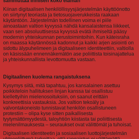
sammuttaa ihmisen koko elämän
Kiinan digitaalisen henkilöllisyysjärjestelmän käyttöönotto
on siirtynyt teoriasta ja tietosuojaverukkeista raakaan
käytäntöön. Järjestelmän todellinen voima ei piile
ainoastaan valtion kyvyssä nähdä kansalaistensa liikkeet,
vaan sen absoluuttisessa kyvyssä evätä ihmiseltä pääsy
modernin yhteiskunnan perustoimintoihin. Kun käteisraha
on maassa käytännössä kadonnut ja kaikki arjen asiointi on
sidottu älypuhelimeen ja digitaaliseen identiteettiin, valtiolla
on käsissään ennennäkemätön ase poliittista toisinajattelua
ja yhteiskunnallista levottomuutta vastaan.
Digitaalinen kuolema rangaistuksena
Kysymys siitä, mitä tapahtuu, jos kansalainen asettuu
poikkiteloin hallituksen linjan kanssa tai osallistuu
kiellettyihin mielenosoituksiin, on saanut erittäin
konkreettisia vastauksia. Jos valtion tekoäly ja
valvontakoneisto tunnistavat henkilön osallistuneen
protestiin – olipa kyse sitten paikallisesta
tyytymättömyydestä, taloyhtiön kiistasta tai poliittisesta
mielenilmauksesta – seuraukset ovat välittömät ja tuhoisat.
Digitaalisen identiteetin ja sosiaalisen luottojärjestelmän
yhteenliittymä tarkoittaa, että rangaistus ei välttämättä