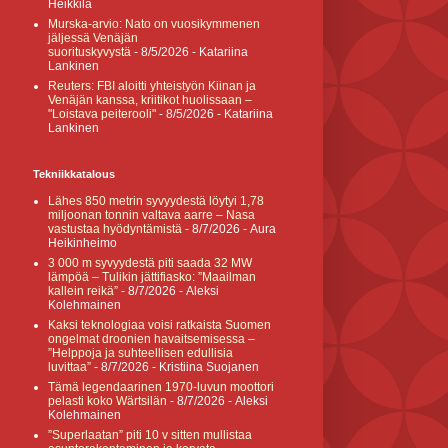
Heikkilä
Murska-arvio: Nato on vuosikymmenen
jäljessä Venäjän
suorituskyvystä
- 8/5/2026
- Katariina
Lankinen
Reuters: FBI aloitti yhteistyön Kiinan ja
Venäjän kanssa, kriitikot huolissaan –
"Loistava peiterooli"
- 8/5/2026
- Katariina
Lankinen
Tekniikkatalous
Lähes 850 metrin syvyydestä löytyi 1,78
miljoonan tonnin valtava aarre – Nasa
vastustaa hyödyntämistä
- 8/7/2026
- Aura
Heikinheimo
3 000 m syvyydestä piti saada 32 MW
lämpöä – Tulikin jättifiasko: ”Maailman
kallein reikä”
- 8/7/2026
- Aleksi
Kolehmainen
Kaksi teknologiaa voisi ratkaista Suomen
ongelmat droonien havaitsemisessa –
”Helppoja ja suhteellisen edullisia
luvittaa”
- 8/7/2026
- Kristiina Suojanen
Tämä legendaarinen 1970-luvun moottori
pelasti koko Wärtsilän
- 8/7/2026
- Aleksi
Kolehmainen
”Superlaatan” piti 10 v sitten mullistaa