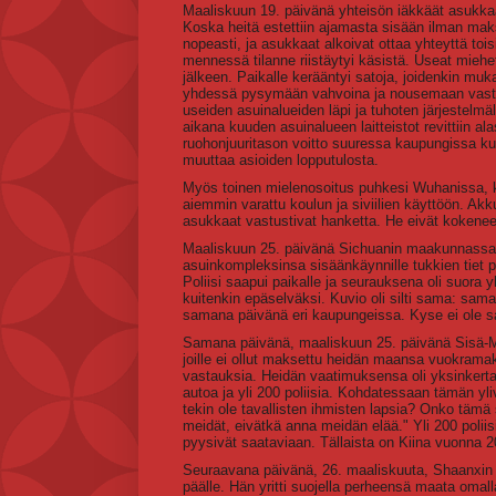
Maaliskuun 19. päivänä yhteisön iäkkäät asukkaat 
Koska heitä estettiin ajamasta sisään ilman maksu
nopeasti, ja asukkaat alkoivat ottaa yhteyttä toi
mennessä tilanne riistäytyi käsistä. Useat miehet
jälkeen. Paikalle kerääntyi satoja, joidenkin mu
yhdessä pysymään vahvoina ja nousemaan vastari
useiden asuinalueiden läpi ja tuhoten järjestelmä
aikana kuuden asuinalueen laitteistot revittiin al
ruohonjuuritason voitto suuressa kaupungissa ku
muuttaa asioiden lopputulosta.
Myös toinen mielenosoitus puhkesi Wuhanissa, kun
aiemmin varattu koulun ja siviilien käyttöön. Akku
asukkaat vastustivat hanketta. He eivät kokeneet 
Maaliskuun 25. päivänä Sichuanin maakunnassa t
asuinkompleksinsa sisäänkäynnille tukkien tiet p
Poliisi saapui paikalle ja seurauksena oli suora
kuitenkin epäselväksi. Kuvio oli silti sama: sam
samana päivänä eri kaupungeissa. Kyse ei ole sa
Samana päivänä, maaliskuun 25. päivänä Sisä-Mo
joille ei ollut maksettu heidän maansa vuokrama
vastauksia. Heidän vaatimuksensa oli yksinkertain
autoa ja yli 200 poliisia. Kohdatessaan tämän y
tekin ole tavallisten ihmisten lapsia? Onko täm
meidät, eivätkä anna meidän elää." Yli 200 polii
pyysivät saataviaan. Tällaista on Kiina vuonna 2
Seuraavana päivänä, 26. maaliskuuta, Shaanxin 
päälle. Hän yritti suojella perheensä maata omall