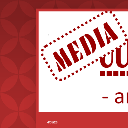
.
4/05/26