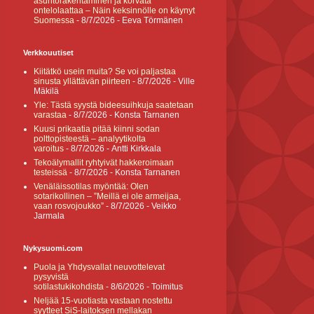
asuntorakentaminen ja korvata
ontelolaattaa – Näin keksinnölle on käynyt
Suomessa
- 8/7/2026
- Eeva Törmänen
Verkkouutiset
Kiitätkö usein muita? Se voi paljastaa
sinusta yllättävän piirteen
- 8/7/2026
- Ville
Mäkilä
Yle: Tästä syystä bideesuihkuja saatetaan
varastaa
- 8/7/2026
- Konsta Tarnanen
Kuusi prikaatia pitää kiinni sodan
polttopisteestä – analyytikolta
varoitus
- 8/7/2026
- Antti Kirkkala
Tekoälymallit ryhtyivät hakkeroimaan
testeissä
- 8/7/2026
- Konsta Tarnanen
Venäläissotilas myöntää: Olen
sotarikollinen – ”Meillä ei ole armeijaa,
vaan rosvojoukko”
- 8/7/2026
- Veikko
Jarmala
Nykysuomi.com
Puola ja Yhdysvallat neuvottelevat
pysyvistä
sotilastukikohdista
- 8/6/2026
- Toimitus
Neljää 15-vuotiasta vastaan nostettu
syytteet SiS-laitoksen mellakan