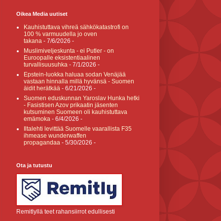
Oikea Media uutiset
Kauhistuttava vihreä sähkökatastrofi on
100 % varmuudella jo oven
takana
- 7/6/2026
-
Muslimiveljeskunta - ei Putler - on
Euroopalle eksistentiaalinen
turvallisuusuhka
- 7/1/2026
-
Epstein-luokka haluaa sodan Venäjää
vastaan hinnalla millä hyvänsä - Suomen
äidit herätkää
- 6/21/2026
-
Suomen eduskunnan Yaroslav Hunka hetki
- Fasistisen Azov prikaatin jäsenten
kutsuminen Suomeen oli kauhistuttava
emämoka
- 6/4/2026
-
Iltalehti levittää Suomelle vaarallista F35
ihmease wunderwaffen
propagandaa
- 5/30/2026
-
Ota ja tutustu
Remitlyllä teet rahansiirrot edullisesti