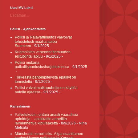
Uusi MV-Lehti
Ladataan...
Poliisi - Ajankohtaista
Poliisi ja Rajavartiolaitos valvoivat
tehostetusti maahantuloa
Suomeen
- 9/1/2025
-
Kuhmoisten veneonnettomuuden
esitutkinta jatkuu
- 9/1/2025
-
Poliisi mukana
paikallispuolustusharjoituksessa
- 9/1/2025
-
Törkeästä pahoinpitelystä epäillyt on
tunnistettu
- 9/1/2025
-
Poliisi valvoi matkapuhelimen käyttöä
autolla ajaessa
- 9/1/2025
-
Kansalainen
Palvelukodin johtaja anasti vaarallisia
opioideja – asukkaille annettiin
laimennettua kipulääkettä
- 8/9/2026
- Nina
Metsälä
Münchenin terrori-isku: Afganistanilainen