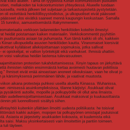
stivät koko alueen. Tämä on tyypillistä Kiinan kommunistisen puolueen
estien, mellakoiden tai kokoontumisten yhteydessä. Alueelle tuodaan
tibusseilla, minkä jälkeen tiet suljetaan ja tarkastuspisteitä pystytetään.
en oli esitettävä henkilöllisyystodistus, ja ulkopuoliset eivät päässeet
aan päässeet ulos eivätkä saaneet mennä kaupungin keskustaan. Samalla
äti 15 tunniksi, aamuseitsemästä iltakymmeneen.
eomateriaalia verkkoon ladanneiden henkilöiden koteihin ilmestyi
ttivat heidät poistamaan kaiken materiaalin. Verkkokommentit pyyhittiin
ttiin puuttumasta asiaan tai puhumasta. Kun tämä kaikki oli ohi, kaikkein
 Kiinan ulkopuolella asuvien henkilöiden kautta. Viranomaiset kiersivät
ottivat kyläläiset allekirjoittamaan sopimuksia, jotka sallivat
i opiskelijat, ei valtion työntekijät eikä vanhukset. Ihmisiä uhattiin.
inen voisi vaikuttaa heidän lastensa tulevaisuuteen.
aajamittaisten protestien tukahduttamisessa. Xinyin tapaus on järkyttävä
i, että ihmisten nähtiin ensimmäistä kertaa avoimesti huutavan poliittisia
ing." Ihmiset eivät enää ainoastaan anoneet oikeuksiaan, vaan he olivat jo
n ja kärsimyksensä perimmäinen lähde, ja vaativat muutosta.
iikon aikana protesteja puhkesi useilla alueilla Kiinassa. Wuhanissa,
wn -nimisessä asuinkompleksissa, tilanne kärjistyi. Asukkaat olivat
 pysäköinti autoille, mopoille ja polkupyörille oli ollut aina ilmaista.
dän uudelleensijoittamisestaan. Asukkaat maksoivat jo kuukausittaista
nnin piti luonnollisesti sisältyä siihen.
ntayhtiö kuitenkin yllättäen ilmoitti uudesta politiikasta: he toisivat
ittömästi kaikki autojen, mopojen tai polkupyörien omistajat joutuisivat
. Asiasta ei järjestetty asukkaiden kokousta, ei kuulemista eikä
a saisi. Maksu yksinkertaisesti vain ilmoitettiin ja pantiin toimeen.
a tuli täyteen.