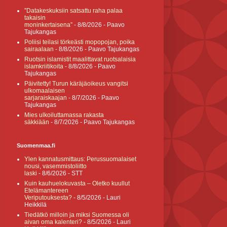
”Datakeskuksiin satsattu raha palaa
takaisin
moninkertaisena”
- 8/8/2026
- Paavo
Tajukangas
Poliisi teilasi törkeästi mopopojan, poika
sairaalaan
- 8/8/2026
- Paavo Tajukangas
Ruotsin islamistit maalittavat ruotsalaisia
islamkriitikoita
- 8/8/2026
- Paavo
Tajukangas
Päivitetty! Turun käräjäoikeus vangitsi
ulkomaalaisen
sarjaraiskaajan
- 8/7/2026
- Paavo
Tajukangas
Mies ulkoiluttamassa rakasta
säkkiään
- 8/7/2026
- Paavo Tajukangas
Suomenmaa.fi
Ylen kannatusmittaus: Perussuomalaiset
nousi, vasemmistoliitto
laski
- 8/6/2026
- STT
Kuin kauhuelokuvasta – Oletko kuullut
Etelämantereen
Veriputouksesta?
- 8/5/2026
- Lauri
Heikkilä
Tiedätkö milloin ja miksi Suomessa oli
aivan oma kalenteri?
- 8/5/2026
- Lauri