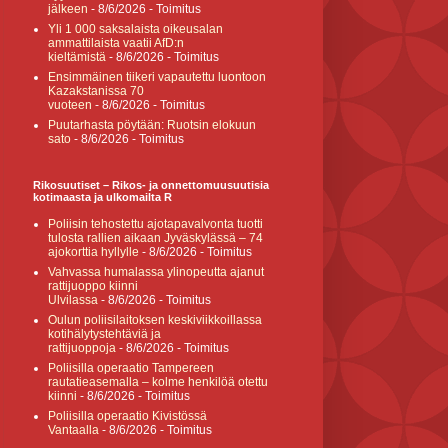
jälkeen
- 8/6/2026
- Toimitus
Yli 1 000 saksalaista oikeusalan
ammattilaista vaatii AfD:n
kieltämistä
- 8/6/2026
- Toimitus
Ensimmäinen tiikeri vapautettu luontoon
Kazakstanissa 70
vuoteen
- 8/6/2026
- Toimitus
Puutarhasta pöytään: Ruotsin elokuun
sato
- 8/6/2026
- Toimitus
Rikosuutiset – Rikos- ja onnettomuusuutisia
kotimaasta ja ulkomailta R
Poliisin tehostettu ajotapavalvonta tuotti
tulosta rallien aikaan Jyväskylässä – 74
ajokorttia hyllylle
- 8/6/2026
- Toimitus
Vahvassa humalassa ylinopeutta ajanut
rattijuoppo kiinni
Ulvilassa
- 8/6/2026
- Toimitus
Oulun poliisilaitoksen keskiviikkoillassa
kotihälytystehtäviä ja
rattijuoppoja
- 8/6/2026
- Toimitus
Poliisilla operaatio Tampereen
rautatieasemalla – kolme henkilöä otettu
kiinni
- 8/6/2026
- Toimitus
Poliisilla operaatio Kivistössä
Vantaalla
- 8/6/2026
- Toimitus