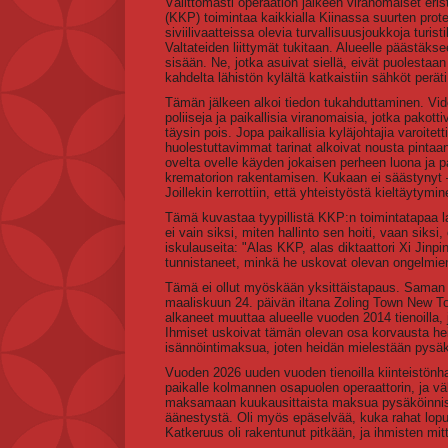
Välittömästi operaation jälkeen viranomaiset eri
(KKP) toimintaa kaikkialla Kiinassa suurten prot
siviilivaatteissa olevia turvallisuusjoukkoja turis
Valtateiden liittymät tukitaan. Alueelle päästäkse
sisään. Ne, jotka asuivat siellä, eivät puolest
kahdelta lähistön kylältä katkaistiin sähköt per
Tämän jälkeen alkoi tiedon tukahduttaminen. Vid
poliiseja ja paikallisia viranomaisia, jotka pako
täysin pois. Jopa paikallisia kyläjohtajia varoite
huolestuttavimmat tarinat alkoivat nousta pintaan
ovelta ovelle käyden jokaisen perheen luona ja pak
krematorion rakentamisen. Kukaan ei säästynyt – e
Joillekin kerrottiin, että yhteistyöstä kieltäytym
Tämä kuvastaa tyypillistä KKP:n toimintatapaa l
ei vain siksi, miten hallinto sen hoiti, vaan siks
iskulauseita: "Alas KKP, alas diktaattori Xi Jinp
tunnistaneet, minkä he uskovat olevan ongelmie
Tämä ei ollut myöskään yksittäistapaus. Saman v
maaliskuun 24. päivän iltana Zoling Town New To
alkaneet muuttaa alueelle vuoden 2014 tienoilla, ja
Ihmiset uskoivat tämän olevan osa korvausta hei
isännöintimaksua, joten heidän mielestään pysäköi
Vuoden 2026 uuden vuoden tienoilla kiinteistönhalli
paikalle kolmannen osapuolen operaattorin, ja väl
maksamaan kuukausittaista maksua pysäköinnistä
äänestystä. Oli myös epäselvää, kuka rahat lopult
Katkeruus oli rakentunut pitkään, ja ihmisten mitt