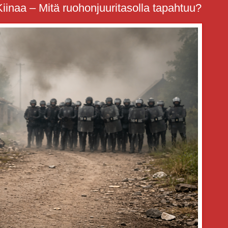
Kiinaa – Mitä ruohonjuuritasolla tapahtuu?