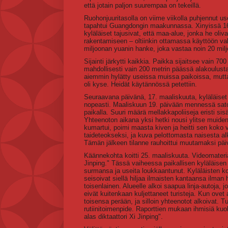
että jotain paljon suurempaa on tekeillä.
Ruohonjuuritasolla on viime viikolla puhjennut us
tapahtui Guangdongin maakunnassa. Xinyissä 16. ma
kyläläiset tajusivat, että maa-alue, jonka he oli
rakentamiseen – oltiinkin ottamassa käyttöön v
miljoonan yuanin hanke, joka vastaa noin 20 milj
Sijainti järkytti kaikkia. Paikka sijaitsee vain 7
mahdollisesti vain 200 metrin päässä alakoulusta.
aiemmin hylätty useissa muissa paikoissa, mutta lop
oli kyse. Heidät käytännössä petettiin.
Seuraavana päivänä, 17. maaliskuuta, kyläläiset
nopeasti. Maaliskuun 19. päivään mennessä satoja
paikalla. Suuri määrä mellakkapoliiseja eristi si
Yhteenoton aikana yksi hetki nousi ylitse muiden.
kumartui, poimi maasta kiven ja heitti sen koko 
taideteokseksi, ja kuva pelottomasta naisesta al
Tämän jälkeen tilanne rauhoittui muutamaksi päi
Käännekohta koitti 25. maaliskuuta. Videomateria
Jinping." Tässä vaiheessa paikallisen kyläläise
surmansa ja useita loukkaantunut. Kyläläisten k
seisoivat siellä hiljaa ilmaisten kantaansa ilma
toisenlainen. Alueelle alkoi saapua linja-autoja, jo
eivät kuitenkaan kuljettaneet turisteja. Kun ovet 
toisensa perään, ja silloin yhteenotot alkoivat. 
rutiinitoimenpide. Raporttien mukaan ihmisiä kuol
alas diktaattori Xi Jinping".