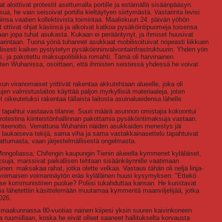
aloittivat protestit asettumalla portille ja estämällä sisäänpääsyn.
a, he vain seisoivat portilla kieltäytyen siirtymästä. Vastarinta levisi
siinsa vaatien kollektiivista toimintaa. Maaliskuun 24. päivän yöhön
 ottivat ohjat käsiinsä ja alkoivat katkoa pysäköintipuomeja toisensa
kaan jopa tuhat asukasta. Kukaan ei perääntynyt, ja ihmiset huusivat
ntaan. Tuona yönä tuhannet asukkaat mobilisoituivat nopeasti liikkuen
llisesti kaiken pystytetyn pysäköinninvalvontainfrastruktuurin. Yhden yön
as, ja pakotettu maksupolitiikka romahti. Tämä oli harvinainen
ten Wuhanissa, osoittaen, että ihmisten seistessä yhdessä he voivat
 viranomaiset yrittivät rakentaa akkutehtaan alueelle, joka oli
jen valmistuslaitos käyttää paljon myrkyllisiä materiaaleja, joten
oikeutetuksi rakentaa tällaista laitosta asuinalueidensa lähelle.
apahtui vastaava tilanne. Suuri määrä asunnon omistajia kokoontui
rotestina kiinteistönhallinnan pakottamia pysäköintimaksuja vastaan.
 yhteenotto. Verrattuna Wuhaniin näiden asukkaiden menestys jäi
a laukaiseva tekijä, sama viha ja sama vastakkainasettelu tapahtuivat
ttumasta, vaan järjestelmällisestä ongelmasta.
ngoliassa, Chifengin kaupungin Tienin alueella kymmenet kyläläiset,
ksuja, marssivat paikallisen tehtaan sisäänkäynnille vaatimaan
en: maksakaa rahat, jotka olette velkaa. Vastaus tähän oli neljä linja-
livoimaisen voimannäytön eräs kyläläinen huusi kysymyksen: "Ettekö
ä se kommunistinen puolue? Poliisi tukahduttaa kansan. He kuristavat
sia lähetettiin käsittelemään muutamaa kymmentä maanviljelijää, jotka
026.
maakunnassa 80-vuotias nainen kiipesi yksin suuren kaivinkoneen
a ruumiillaan, koska he eivät olleet saaneet hallitukselta korvausta