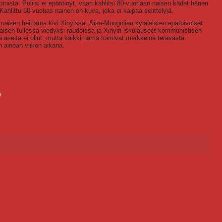
oista. Poliisi ei epäröinyt, vaan kahlitsi 80-vuotiaan naisen kädet hänen
ahlittu 80-vuotias nainen on kuva, joka ei kaipaa selittelyjä.
aisen heittämä kivi Xinyissä, Sisä-Mongolian kyläläisten epätoivoiset
isen tullessa viedyksi raudoissa ja Xinyin iskulauseet kommunistisen
ä aseita ei ollut, mutta kaikki nämä toimivat merkkeinä terävästä
n ainoan viikon aikana.
Q