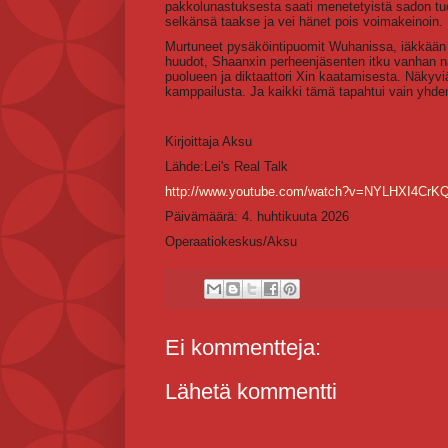
pakkolunastuksesta saati menetetyistä sadon tuot
selkänsä taakse ja vei hänet pois voimakeinoin. K
Murtuneet pysäköintipuomit Wuhanissa, iäkkään n
huudot, Shaanxin perheenjäsenten itku vanhan na
puolueen ja diktaattori Xin kaatamisesta. Näkyvi
kamppailusta. Ja kaikki tämä tapahtui vain yhde
Kirjoittaja Aksu
Lähde:Lei's Real Talk
http://www.youtube.com/watch?v=NYLHXI4CrK
Päivämäärä: 4. huhtikuuta 2026
Operaatiokeskus/Aksu
Ei kommentteja:
Lähetä kommentti