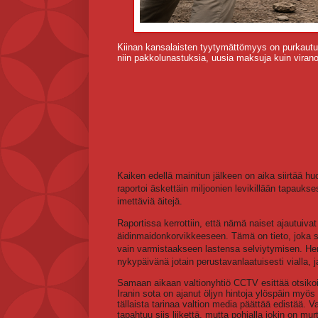
Kiinan kansalaisten tyytymättömyys on purkautun
niin pakkolunastuksia, uusia maksuja kuin vira
Kaiken edellä mainitun jälkeen on aika siirtää hu
raportoi äskettäin miljoonien levikillään tapaukses
imettäviä äitejä.
Raportissa kerrottiin, että nämä naiset ajautuivat
äidinmaidonkorvikkeeseen. Tämä on tieto, joka
vain varmistaakseen lastensa selviytymisen. Her
nykypäivänä jotain perustavanlaatuisesti vialla, 
Samaan aikaan valtionyhtiö CCTV esittää otsikoita
Iranin sota on ajanut öljyn hintoja ylöspäin myös 
tällaista tarinaa valtion media päättää edistää. V
tapahtuu siis liikettä, mutta pohjalla jokin on 