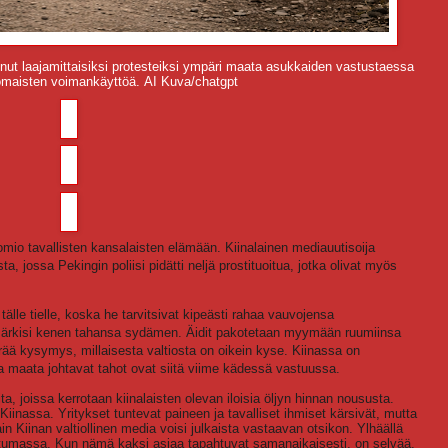
ut laajamittaisiksi protesteiksi ympäri maata asukkaiden vastustaessa
nomaisten voimankäyttöä. AI Kuva/chatgpt
omio tavallisten kansalaisten elämään. Kiinalainen mediauutisoija
ta, jossa Pekingin poliisi pidätti neljä prostituoitua, jotka olivat myös
 tälle tielle, koska he tarvitsivat kipeästi rahaa vauvojensa
 särkisi kenen tahansa sydämen. Äidit pakotetaan myymään ruumiinsa
ää kysymys, millaisesta valtiosta on oikein kyse. Kiinassa on
ja maata johtavat tahot ovat siitä viime kädessä vastuussa.
, joissa kerrotaan kiinalaisten olevan iloisia öljyn hinnan noususta.
Kiinassa. Yritykset tuntevat paineen ja tavalliset ihmiset kärsivät, mutta
ain Kiinan valtiollinen media voisi julkaista vastaavan otsikon. Ylhäällä
murtumassa. Kun nämä kaksi asiaa tapahtuvat samanaikaisesti, on selvää,