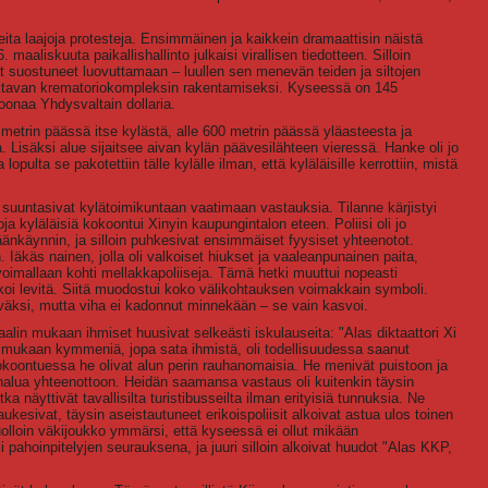
eita laajoja protesteja. Ensimmäinen ja kaikkein dramaattisin näistä
aliskuuta paikallishallinto julkaisi virallisen tiedotteen. Silloin
vat suostuneet luovuttamaan – luullen sen menevän teiden ja siltojen
altavan krematoriokompleksin rakentamiseksi. Kyseessä on 145
oonaa Yhdysvaltain dollaria.
00 metrin päässä itse kylästä, alle 600 metrin päässä yläasteesta ja
 Lisäksi alue sijaitsee aivan kylän päävesilähteen vieressä. Hanke oli jo
ulta se pakotettiin tälle kylälle ilman, että kyläläisille kerrottiin, mistä
 suuntasivat kylätoimikuntaan vaatimaan vastauksia. Tilanne kärjistyi
 kyläläisiä kokoontui Xinyin kaupungintalon eteen. Poliisi oli jo
säänkäynnin, ja silloin puhkesivat ensimmäiset fyysiset yhteenotot.
 Iäkäs nainen, jolla oli valkoiset hiukset ja vaaleanpunainen paita,
voimallaan kohti mellakkapoliiseja. Tämä hetki muuttui nopeasti
koi levitä. Siitä muodostui koko välikohtauksen voimakkain symboli.
väksi, mutta viha ei kadonnut minnekään – se vain kasvoi.
alin mukaan ihmiset huusivat selkeästi iskulauseita: "Alas diktaattori Xi
n mukaan kymmeniä, jopa sata ihmistä, oli todellisuudessa saanut
okoontuessa he olivat alun perin rauhanomaisia. He menivät puistoon ja
n halua yhteenottoon. Heidän saamansa vastaus oli kuitenkin täysin
tka näyttivät tavallisilta turistibusseilta ilman erityisiä tunnuksia. Ne
aukesivat, täysin aseistautuneet erikoispoliisit alkoivat astua ulos toinen
Tuolloin väkijoukko ymmärsi, että kyseessä ei ollut mikään
i pahoinpitelyjen seurauksena, ja juuri silloin alkoivat huudot "Alas KKP,