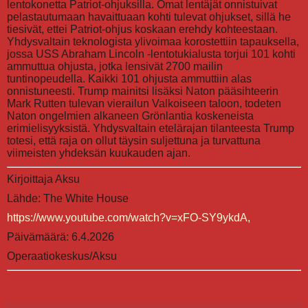
lentokonetta Patriot-ohjuksilla. Omat lentäjät onnistuivat
pelastautumaan havaittuaan kohti tulevat ohjukset, sillä he
tiesivät, ettei Patriot-ohjus koskaan erehdy kohteestaan.
Yhdysvaltain teknologista ylivoimaa korostettiin tapauksella,
jossa USS Abraham Lincoln -lentotukialusta torjui 101 kohti
ammuttua ohjusta, jotka lensivät 2700 mailin
tuntinopeudella. Kaikki 101 ohjusta ammuttiin alas
onnistuneesti. Trump mainitsi lisäksi Naton pääsihteerin
Mark Rutten tulevan vierailun Valkoiseen taloon, todeten
Naton ongelmien alkaneen Grönlantia koskeneista
erimielisyyksistä. Yhdysvaltain etelärajan tilanteesta Trump
totesi, että raja on ollut täysin suljettuna ja turvattuna
viimeisten yhdeksän kuukauden ajan.
Kirjoittaja Aksu
Lähde: The White House
https://www.youtube.com/watch?v=xFO-SY9ykdA,
Päivämäärä: 6.4.2026
Operaatiokeskus/Aksu