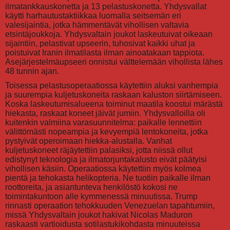
ilmatankkauskonetta ja 13 pelastuskonetta. Yhdysvallat
käytti harhautustaktiikkaa luomalla seitsemän eri
valesijaintia, jotka hämmentävät vihollisen valtavia
etsintäjoukkoja. Yhdysvaltain joukot laskeutuivat oikeaan
sijaintiin, pelastivat upseerin, tuhosivat kaikki uhat ja
poistuivat Iranin ilmatilasta ilman ainoatakaan tappiota.
Asejärjestelmäupseeri onnistui välttelemään vihollista lähes
48 tunnin ajan.
Toisessa pelastusoperaatiossa käytettiin aluksi vanhempia
ja suurempia kuljetuskoneita raskaan kaluston siirtämiseen.
Koska laskeutumisalueena toiminut maatila koostui märästä
hiekasta, raskaat koneet jäivät jumiin. Yhdysvalloilla oli
kuitenkin valmiina varasuunnitelma: paikalle lennettiin
välittömästi nopeampia ja kevyempiä lentokoneita, jotka
pystyivät operoimaan hiekka-alustalla. Vanhat
kuljetuskoneet räjäytettiin palasiksi, jotta niissä ollut
edistynyt teknologia ja ilmatorjuntakalusto eivät päätyisi
vihollisen käsiin. Operaatiossa käytettiin myös kolmea
pientä ja tehokasta helikopteria. Ne tuotiin paikalle ilman
roottoreita, ja asiantunteva henkilöstö kokosi ne
toimintakuntoon alle kymmenessä minuutissa. Trump
rinnasti operaation tehokkuuden Venezuelan tapahtumiin,
missä Yhdysvaltain joukot hakivat Nicolas Maduron
raskaasti vartioidusta sotilastukikohdasta minuuteissa