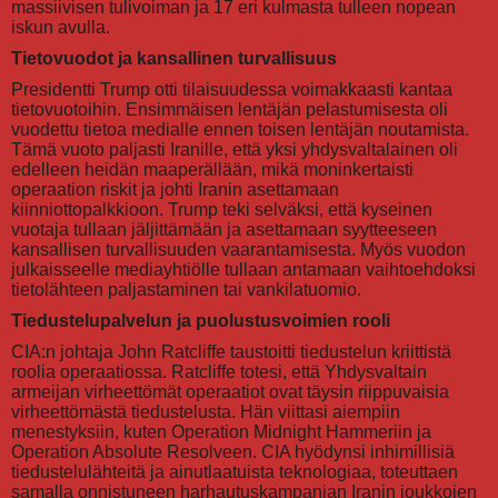
massiivisen tulivoiman ja 17 eri kulmasta tulleen nopean
iskun avulla.
Tietovuodot ja kansallinen turvallisuus
Presidentti Trump otti tilaisuudessa voimakkaasti kantaa
tietovuotoihin. Ensimmäisen lentäjän pelastumisesta oli
vuodettu tietoa medialle ennen toisen lentäjän noutamista.
Tämä vuoto paljasti Iranille, että yksi yhdysvaltalainen oli
edelleen heidän maaperällään, mikä moninkertaisti
operaation riskit ja johti Iranin asettamaan
kiinniottopalkkioon. Trump teki selväksi, että kyseinen
vuotaja tullaan jäljittämään ja asettamaan syytteeseen
kansallisen turvallisuuden vaarantamisesta. Myös vuodon
julkaisseelle mediayhtiölle tullaan antamaan vaihtoehdoksi
tietolähteen paljastaminen tai vankilatuomio.
Tiedustelupalvelun ja puolustusvoimien rooli
CIA:n johtaja John Ratcliffe taustoitti tiedustelun kriittistä
roolia operaatiossa. Ratcliffe totesi, että Yhdysvaltain
armeijan virheettömät operaatiot ovat täysin riippuvaisia
virheettömästä tiedustelusta. Hän viittasi aiempiin
menestyksiin, kuten Operation Midnight Hammeriin ja
Operation Absolute Resolveen. CIA hyödynsi inhimillisiä
tiedustelulähteitä ja ainutlaatuista teknologiaa, toteuttaen
samalla onnistuneen harhautuskampanjan Iranin joukkojen