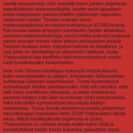
varoitti seurauksista. Hän muistutti Iranin johdon antamasta
tappokäskystä mielenosoittajille, tuoden esiin tapauksen,
jossa huipputason painija hirtettiin ystävineen vapauden
vaatimisen vuoksi. Trumpin mukaan Iranin
mielenosoituksissa on saanut surmansa jo 45 000 ihmistä.
Hän kuvasi tarkka-ampujien suorittamia naisten teloituksia
suurissa mielenosoituksissa, joissa tarkka-ampujat ampuivat
naisia suoraan silmien väliin pitkien etäisyyksien päästä.
Trumpin mukaan Iranin nykyinen hallinto on muuttunut, ja
uusi johto on älykkäämpi ja vähemmän radikaali, mutta
Yhdysvallat ei käy konfliktia hallinnonvaihdoksen vuoksi
vaan turvallisuuden takaamiseksi.
New York Timesin toimittajan kysyessä infrastruktuurin,
kuten voimalaitosten ja siltojen, tuhoamisen laillisuudesta
suhteessa Geneven sopimukseen, Trump kyseenalaisti
voimakkaasti lehden uskottavuuden. Hän teki selväksi, ettei
salli Iranin hankkivan ydinasetta, ja kertoi antaneensa
aiemmin käskyn Lähi-idän suurimman sillan tuhoamisesta,
mikä toteutettiin kymmenessä minuutissa käskyn
antamisesta. Trump ilmoitti antaneensa Iranille pidennetyn
neuvotteluajan huomiseen kello 20.00 Yhdysvaltain itäistä
aikaa. Mikäli hyväksyttävää sopimusta ei synny,
Yhdysvalloilla on valmius tuhota kaikki Iranin sillat ja
voimalaitokset neljän tunnin kuluessa, palauttaen maan