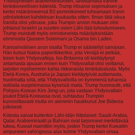
Yhdistyneiden arabiemiirikuntien, lähettämällä Iranille
lentokoneellisen käteistä. Trump irtisanoi sopimuksen ja
kertoi määränneensä B2-pommikoneet tuhoamaan Iranin
ydinlaitokset kahdeksan kuukautta sitten. Ilman tätä iskua
Iranilla olisi ydinase, joka Trumpin arvion mukaan olisi
johtanut Israelin ja suurten osien Lähi-itää tuhoutumiseen.
Trump muistutti myös onnistuneista määräyksistään
eliminoida Qassem Soleimani ja Osama bin Laden.
Kansainvälisen avun osalta Trump ei säästellyt sanojaan.
Hän kutsui Natoa paperitiikeriksi, jota Venäjä ei pelkää,
toisin kuin Yhdysvaltoja. Iso-Britannia oli kieltäytynyt
antamasta apuaan ennen kuin Yhdysvallat olisi voittanut,
tarjoten myöhemmin kahta rikkonaista lentotukialusta. Myös
Etelä-Korea, Australia ja Japani kieltäytyivät auttamasta,
huolimatta siitä, että Yhdysvalloilla on kymmeniä tuhansia
sotilaita suojelemassa kyseisiä maita. Trump huomautti, että
Pohjois-Korean Kim Jong-un, jota vastaan Yhdysvaltain
joukot Etelä-Koreassa ovat, suhtautuu Trumpiin
kunnioittavasti mutta on aiemmin haukkunut Joe Bidenia
julkisesti.
Kiitosta saivat kuitenkin Lähi-idän liittolaiset: Saudi-Arabia,
Qatar, Arabiemiraatit ja Bahrain ovat tarjonneet merkittävää
tukea. Kuwait mainittiin myös, joskin Trump kertoi Kuwaitin
ampuneen vahingossa alas kolme Yhdysvaltain omaa