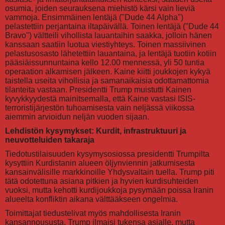
osumia, joiden seurauksena miehistö kärsi vain lieviä
vammoja. Ensimmäinen lentäjä ("Dude 44 Alpha")
pelastettiin perjantaina iltapäivällä. Toinen lentäjä ("Dude 44
Bravo") vältteili vihollista lauantaihin saakka, jolloin hänen
kanssaan saatiin luotua viestiyhteys. Toinen massiivinen
pelastusosasto lähetettiin lauantaina, ja lentäjä tuotiin kotiin
pääsiäissunnuntaina kello 12.00 mennessä, yli 50 tuntia
operaation alkamisen jälkeen. Kaine kiitti joukkojen kykyä
taistella useita vihollisia ja samanaikaisia odottamattomia
tilanteita vastaan. Presidentti Trump muistutti Kainen
kyvykkyydestä mainitsemalla, että Kaine vastasi ISIS-
terroristijärjestön tuhoamisesta vain neljässä viikossa
aiemmin arvioidun neljän vuoden sijaan.
Lehdistön kysymykset: Kurdit, infrastruktuuri ja
neuvotteluiden takaraja
Tiedotustilaisuuden kysymysosiossa presidentti Trumpilta
kysyttiin Kurdistanin alueen öljynviennin jatkumisesta
kansainvälisille markkinoille Yhdysvaltain tuella. Trump piti
tätä odotettuna asiana pitkien ja hyvien kurdisuhteiden
vuoksi, mutta kehotti kurdijoukkoja pysymään poissa Iranin
alueelta konfliktin aikana välttääkseen ongelmia.
Toimittajat tiedustelivat myös mahdollisesta Iranin
kansannoususta. Trump ilmaisi tukensa asialle, mutta