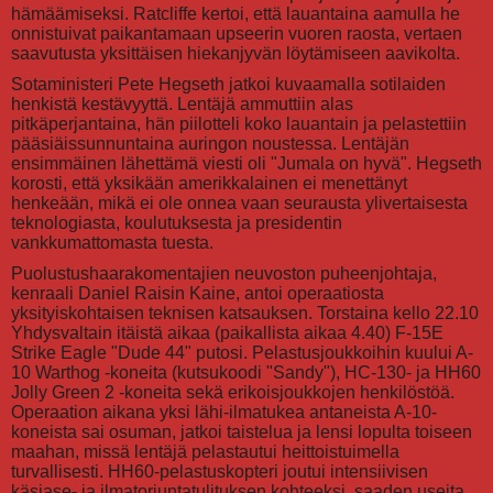
hämäämiseksi. Ratcliffe kertoi, että lauantaina aamulla he
onnistuivat paikantamaan upseerin vuoren raosta, vertaen
saavutusta yksittäisen hiekanjyvän löytämiseen aavikolta.
Sotaministeri Pete Hegseth jatkoi kuvaamalla sotilaiden
henkistä kestävyyttä. Lentäjä ammuttiin alas
pitkäperjantaina, hän piilotteli koko lauantain ja pelastettiin
pääsiäissunnuntaina auringon noustessa. Lentäjän
ensimmäinen lähettämä viesti oli "Jumala on hyvä". Hegseth
korosti, että yksikään amerikkalainen ei menettänyt
henkeään, mikä ei ole onnea vaan seurausta ylivertaisesta
teknologiasta, koulutuksesta ja presidentin
vankkumattomasta tuesta.
Puolustushaarakomentajien neuvoston puheenjohtaja,
kenraali Daniel Raisin Kaine, antoi operaatiosta
yksityiskohtaisen teknisen katsauksen. Torstaina kello 22.10
Yhdysvaltain itäistä aikaa (paikallista aikaa 4.40) F-15E
Strike Eagle "Dude 44" putosi. Pelastusjoukkoihin kuului A-
10 Warthog -koneita (kutsukoodi "Sandy"), HC-130- ja HH60
Jolly Green 2 -koneita sekä erikoisjoukkojen henkilöstöä.
Operaation aikana yksi lähi-ilmatukea antaneista A-10-
koneista sai osuman, jatkoi taistelua ja lensi lopulta toiseen
maahan, missä lentäjä pelastautui heittoistuimella
turvallisesti. HH60-pelastuskopteri joutui intensiivisen
käsiase- ja ilmatorjuntatulituksen kohteeksi, saaden useita