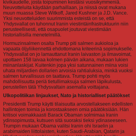
kivikaudelle, josta toipuminen kestäisi vuosikymmeniä.
Neuvotteluita käydään parhaillaan, ja niissä ovat mukana
muun muassa Steve Witkoff, Jared Kushner ja J.D. Vance.
Yksi neuvotteluiden suurimmista esteistä on se, että
Yhdysvallat on tuhonnut Iranin viestintäinfrastruktuurin niin
perusteellisesti, että osapuolet joutuvat viestimään
historiallisilla menetelmillä.
Hormuzinsalmen osalta Trump piti salmen aukioloa ja
vapaata öljyliikennettä ehdottomana kriteerinä sopimukselle.
Yhdysvallat on jo lamauttanut Iranin laivaston ja ilmavoimat,
upottaen 158 laivaa kolmen päivän aikana, mukaan lukien
miinanlaskijat. Kuitenkin jopa yksi satunnainen miina voisi
uhata miljardien dollarien arvoisia rahtialuksia, minkä vuoksi
salmen turvallisuus on taattava. Trump pohti myös
mahdollisuutta periä tietullimaksuja salmen läpikulusta,
perustellen tätä Yhdysvaltain asemalla voittajana.
Ulkopolitiikan linjaukset, Nato ja historialliset päätökset
Presidentti Trump käytti tilaisuutta arvostellakseen edellisten
hallintojen toimia ja korostaakseen omia päätöksiään. Hän
kritisoi voimakkaasti Barack Obaman solmimaa Iranin
ydinsopimusta, kutsuen sitä suoraksi tieksi ydinaseeseen.
Trumpin mukaan Obama valitsi Iranin ohi Israelin ja
arabimaiden liittolaisten, kuten Saudi-Arabian, Qatarin ja