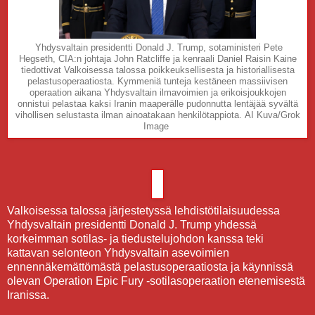
Yhdysvaltain presidentti Donald J. Trump, sotaministeri Pete
Hegseth, CIA:n johtaja John Ratcliffe ja kenraali Daniel Raisin Kaine
tiedottivat Valkoisessa talossa poikkeuksellisesta ja historiallisesta
pelastusoperaatiosta. Kymmeniä tunteja kestäneen massiivisen
operaation aikana Yhdysvaltain ilmavoimien ja erikoisjoukkojen
onnistui pelastaa kaksi Iranin maaperälle pudonnutta lentäjää syvältä
vihollisen selustasta ilman ainoatakaan henkilötappiota.
AI Kuva/Grok
Image
Valkoisessa talossa järjestetyssä lehdistötilaisuudessa
Yhdysvaltain presidentti Donald J. Trump yhdessä
korkeimman sotilas- ja tiedustelujohdon kanssa teki
kattavan selonteon Yhdysvaltain asevoimien
ennennäkemättömästä pelastusoperaatiosta ja käynnissä
olevan Operation Epic Fury -sotilasoperaation etenemisestä
Iranissa.