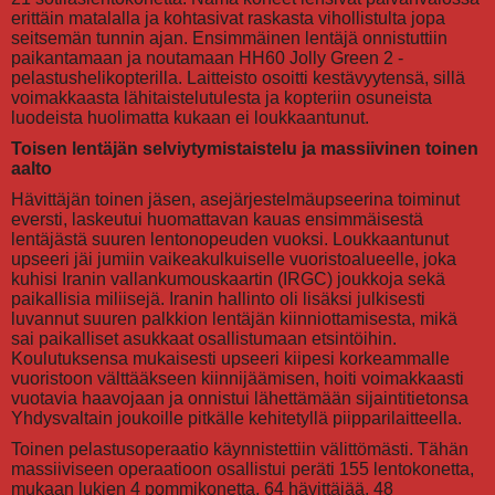
erittäin matalalla ja kohtasivat raskasta vihollistulta jopa
seitsemän tunnin ajan. Ensimmäinen lentäjä onnistuttiin
paikantamaan ja noutamaan HH60 Jolly Green 2 -
pelastushelikopterilla. Laitteisto osoitti kestävyytensä, sillä
voimakkaasta lähitaistelutulesta ja kopteriin osuneista
luodeista huolimatta kukaan ei loukkaantunut.
Toisen lentäjän selviytymistaistelu ja massiivinen toinen
aalto
Hävittäjän toinen jäsen, asejärjestelmäupseerina toiminut
eversti, laskeutui huomattavan kauas ensimmäisestä
lentäjästä suuren lentonopeuden vuoksi. Loukkaantunut
upseeri jäi jumiin vaikeakulkuiselle vuoristoalueelle, joka
kuhisi Iranin vallankumouskaartin (IRGC) joukkoja sekä
paikallisia miliisejä. Iranin hallinto oli lisäksi julkisesti
luvannut suuren palkkion lentäjän kiinniottamisesta, mikä
sai paikalliset asukkaat osallistumaan etsintöihin.
Koulutuksensa mukaisesti upseeri kiipesi korkeammalle
vuoristoon välttääkseen kiinnijäämisen, hoiti voimakkaasti
vuotavia haavojaan ja onnistui lähettämään sijaintitietonsa
Yhdysvaltain joukoille pitkälle kehitetyllä piipparilaitteella.
Toinen pelastusoperaatio käynnistettiin välittömästi. Tähän
massiiviseen operaatioon osallistui peräti 155 lentokonetta,
mukaan lukien 4 pommikonetta, 64 hävittäjää, 48