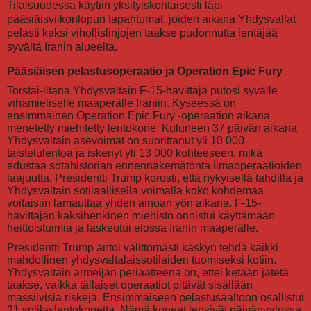
Tilaisuudessa käytiin yksityiskohtaisesti läpi
pääsiäisviikonlopun tapahtumat, joiden aikana Yhdysvallat
pelasti kaksi vihollislinjojen taakse pudonnutta lentäjää
syvältä Iranin alueelta.
Pääsiäisen pelastusoperaatio ja Operation Epic Fury
Torstai-iltana Yhdysvaltain F-15-hävittäjä putosi syvälle
vihamieliselle maaperälle Iraniin. Kyseessä on
ensimmäinen Operation Epic Fury -operaation aikana
menetetty miehitetty lentokone. Kuluneen 37 päivän aikana
Yhdysvaltain asevoimat on suorittanut yli 10 000
taistelulentoa ja iskenyt yli 13 000 kohteeseen, mikä
edustaa sotahistorian ennennäkemätöntä ilmaoperaatioiden
laajuutta. Presidentti Trump korosti, että nykyisellä tahdilla ja
Yhdysvaltain sotilaallisella voimalla koko kohdemaa
voitaisiin lamauttaa yhden ainoan yön aikana. F-15-
hävittäjän kaksihenkinen miehistö onnistui käyttämään
heittoistuimia ja laskeutui elossa Iranin maaperälle.
Presidentti Trump antoi välittömästi käskyn tehdä kaikki
mahdollinen yhdysvaltalaissotilaiden tuomiseksi kotiin.
Yhdysvaltain armeijan periaatteena on, ettei ketään jätetä
taakse, vaikka tällaiset operaatiot pitävät sisällään
massiivisia riskejä. Ensimmäiseen pelastusaaltoon osallistui
21 sotilaslentokonetta. Nämä koneet lensivät päivänvalossa