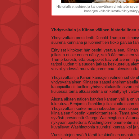
Historialliset suhteet ja kahdenvälisen yhteistyön syven
kansojen väliselle kestävälle ystävyydel
Yhdysvaltain ja Kiinan välinen historiallinen 
Yhdysvaltain presidentti Donald Trump on ilmaiss
suurena kunniana ja luonnehtien koko päivää fan
Erityiset kiitokset hän osoitti ystävälleen, Kiina
jollaista ei ole ennen nähty, sekä äärimmäisen vi
Trump korosti, että osapuolet kävivät aiemmin päiv
tarjosi uuden tilaisuuden jatkaa keskustelua aiem
voivat yhdessä muovata parempaa tulevaisuutta
Yhdysvaltain ja Kiinan kansojen välinen suhde 
yhdysvaltalainen Kiinassa saapui ensimmäisellä am
kauppiailla oli tuolloin yhdysvaltalaisille aivan 
kuluessa tämä alkuasetelma on kehittynyt valtavi
Alusta alkaen näiden kahden kansan välillä on va
lukeutuva Benjamin Franklin julkaisi aikoinaan
Yhdysvaltain korkeimman oikeuden rakennuksen e
kiinalaisen filosofin kunnioittamiselle. Tämä ar
syvästi presidentti George Washingtonia. Aikanaa
nykyään upotettuna Washington-monumentin sisää
kuvailevat Washingtonia suureksi kenraaliksi ja 
Vuosisatojen myötä tämä keskinäinen arvostus o