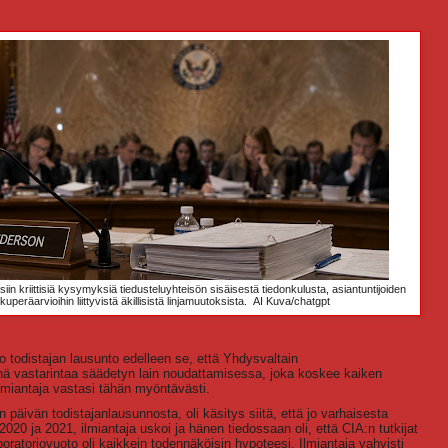
in kriittisiä kysymyksiä tiedusteluyhteisön sisäisestä tiedonkulusta, asiantuntijoiden
eräarvioihin liittyvistä äkillisistä linjamuutoksista.
AI Kuva/chatgpt
 todistajan lausunto edelleen se, että Yhdysvaltain
yhä vastarintaa säädetyn lain noudattamisessa, joka koskee kaiken
miantaja vastasi tähän myöntävästi.
 päivän todistajanlausunnosta, oli käsitys siitä, että jo varhaisesta
20 ja 2021, ilmiantaja uskoi ja hänen tiedossaan oli, että CIA:n tutkijat
ratoriovuoto oli kaikkein todennäköisin hypoteesi. Ilmiantaja vahvisti