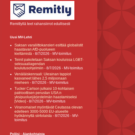
Remitlyllä teet rahansiirrot edullisesti
Uusi MV-Lehti
Saksan varaliittokansleri esittää globalistit
haastavan AfD-puolueen
kieltämistä
- 8/7/2026
- MV-toimitus
Teinit pakotetaan Saksan kouluissa LGBT-
seksuaaliagendan
koulutusohjelmiin
- 8/7/2026
- MV-toimitus
Venäläiskenraali: Ukrainan tappiot
kasvaneet lähes 2,5 miljoonaan
mieheen
- 8/7/2026
- MV-toimitus
Tucker Carlson julkaisi 10-kohtaisen
patrioottisen perustan USA:n
yksipuoluejärjestelmän haastamiseksi
[Video]
- 8/7/2026
- MV-toimitus
Viranomaiset myöntävät Ceutassa olevan
edelleen 3000-5000 EU-alueelle
hyökännyttä siirtolaista
- 8/7/2026
- MV-
toimitus
Poliisi - Ajankohtaista