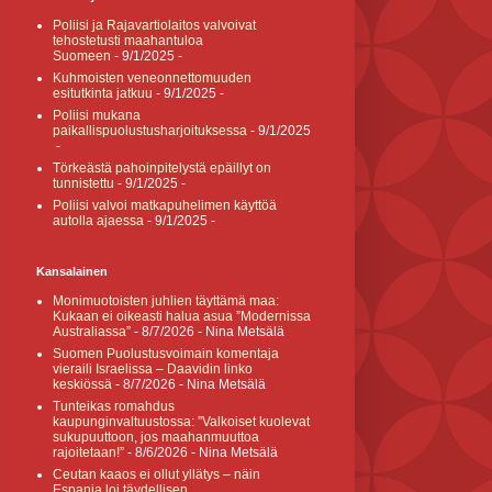
Poliisi ja Rajavartiolaitos valvoivat
tehostetusti maahantuloa
Suomeen
- 9/1/2025
-
Kuhmoisten veneonnettomuuden
esitutkinta jatkuu
- 9/1/2025
-
Poliisi mukana
paikallispuolustusharjoituksessa
- 9/1/2025
-
Törkeästä pahoinpitelystä epäillyt on
tunnistettu
- 9/1/2025
-
Poliisi valvoi matkapuhelimen käyttöä
autolla ajaessa
- 9/1/2025
-
Kansalainen
Monimuotoisten juhlien täyttämä maa:
Kukaan ei oikeasti halua asua ”Modernissa
Australiassa”
- 8/7/2026
- Nina Metsälä
Suomen Puolustusvoimain komentaja
vieraili Israelissa – Daavidin linko
keskiössä
- 8/7/2026
- Nina Metsälä
Tunteikas romahdus
kaupunginvaltuustossa: ”Valkoiset kuolevat
sukupuuttoon, jos maahanmuuttoa
rajoitetaan!”
- 8/6/2026
- Nina Metsälä
Ceutan kaaos ei ollut yllätys – näin
Espanja loi täydellisen