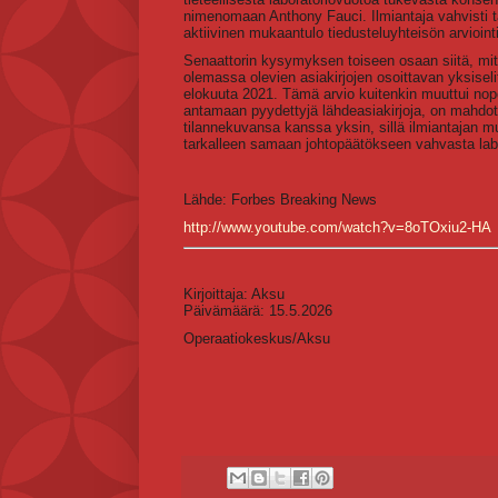
nimenomaan Anthony Fauci. Ilmiantaja vahvisti t
aktiivinen mukaantulo tiedusteluyhteisön arvioint
Senaattorin kysymyksen toiseen osaan siitä, mitä
olemassa olevien asiakirjojen osoittavan yksiselit
elokuuta 2021. Tämä arvio kuitenkin muuttui nop
antamaan pyydettyjä lähdeasiakirjoja, on mahdoton
tilannekuvansa kanssa yksin, sillä ilmiantajan mu
tarkalleen samaan johtopäätökseen vahvasta lab
Lähde: Forbes Breaking News
http://www.youtube.com/watch?v=8oTOxiu2-HA
Kirjoittaja: Aksu
Päivämäärä: 15.5.2026
Operaatiokeskus/Aksu