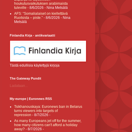
houkutusvaikutuksen arabimaista
tuleville
- 8/6/2026
- Nina Metsälä
AFS: “Somalialaiset on kiellettävä
Ruotsista – piste.”
- 8/6/2026
- Nina
Metsälä
Finlandia Kirja - antikvariaatti
Tästä edullisia käytettyjä kirjoja
The Gateway Pundit
Ladataan...
My-europe | Euronews RSS
Tsikhanouskaya: Euronews ban in Belarus
turns viewers into targets of
repression
- 8/7/2026
-
As many Europeans jet off for the summer,
how many citizens can't afford a holiday
away?
- 8/7/2026
-