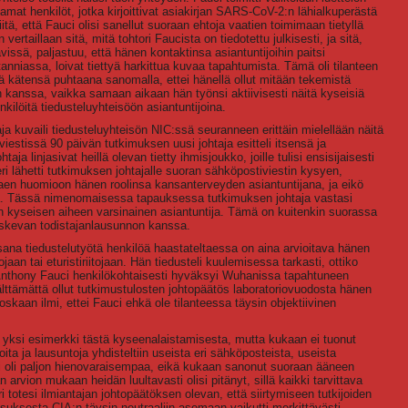
samat henkilöt, jotka kirjoittivat asiakirjan SARS-CoV-2:n lähialkuperästä
tä, että Fauci olisi sanellut suoraan ehtoja vaatien toimimaan tietyllä
vertaillaan sitä, mitä tohtori Faucista on tiedotettu julkisesti, ja sitä,
issä, paljastuu, että hänen kontaktinsa asiantuntijoihin paitsi
nniassa, loivat tiettyä harkittua kuvaa tapahtumista. Tämä oli tilanteen
tää kätensä puhtaana sanomalla, ettei hänellä ollut mitään tekemistä
kanssa, vaikka samaan aikaan hän työnsi aktiivisesti näitä kyseisiä
enkilöitä tiedusteluyhteisöön asiantuntijoina.
ja kuvaili tiedusteluyhteisön NIC:ssä seuranneen erittäin mielellään näitä
estissä 90 päivän tutkimuksen uusi johtaja esitteli itsensä ja
aja linjasivat heillä olevan tietty ihmisjoukko, joille tulisi ensisijaisesti
ri lähetti tutkimuksen johtajalle suoran sähköpostiviestin kysyen,
ottaen huomioon hänen roolinsa kansanterveyden asiantuntijana, ja eikö
yhmä. Tässä nimenomaisessa tapauksessa tutkimuksen johtaja vastasi
van kyseisen aiheen varsinainen asiantuntija. Tämä on kuitenkin suorassa
 koskevan todistajanlausunnon kanssa.
sana tiedustelutyötä henkilöä haastateltaessa on aina arvioitava hänen
an tai eturistiriitojaan. Hän tiedusteli kuulemisessa tarkasti, ottiko
 Anthony Fauci henkilökohtaisesti hyväksyi Wuhanissa tapahtuneen
lttämättä ollut tutkimustulosten johtopäätös laboratoriovuodosta hänen
skaan ilmi, ettei Fauci ehkä ole tilanteessa täysin objektiivinen
i yksi esimerkki tästä kyseenalaistamisesta, mutta kukaan ei tuonut
ioita ja lausuntoja yhdisteltiin useista eri sähköposteista, useista
ssi oli paljon hienovaraisempaa, eikä kukaan sanonut suoraan ääneen
 arvion mukaan heidän luultavasti olisi pitänyt, sillä kaikki tarvittava
ori totesi ilmiantajan johtopäätöksen olevan, että siirtymiseen tutkijoiden
nsuksesta CIA:n täysin neutraaliin asemaan vaikutti merkittävästi