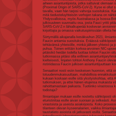
aiheen asiantuntijoista, jotka sattuivat olemaan 
(Proximal Origin of SARS-CoV-2). Kyse ei ollut sii
tavalla, vaan hän tarjosi vahvoja suosituksia. Kun 
mitä tiedusteluyhteisön verhojen takana on nähtäv
Yhdysvalloissa, myös Australiassa ja Isossa-Brita
julkisuuteen suunnattu osa, josta Fauci yritti pi
SARS-CoV-2:n lähialkuperää koskevan arvioinnin 
kirjoittajia ja omassa vaikutuspiirissään olleita h
Siirtymällä aikajanalla kesäkuuhun 2021, ilmianta
Faucin antamia suosituksia. Eräässä sähköpostivi
tehtävänsä yhteisölle, minkä jälkeen yhteisö ja joht
puhua. Toinen erittäin korkea-arvoinen NIC-upsee
pitäisikö heidän todella luottaa tohtori Fauciin 
tutkinnassa pitäisi olla erillinen asiantuntijar
kielteisesti, linjaten tohtori Anthony Faucin ole
ristiriidassa Faucin julkisen asiantuntijuuttaan
Senaattori nosti esiin keskeisen huomion, että o
totuudenmukaisuuttaan, mahdollisia ennakkoluuloja
kukaan koskaan esille sitä yksityiskohtaa, että
tutkimuksen, ja ettei hänen etujensa mukaista vä
rahoittamastaan paikasta. Tuotiinko virastossa ko
todistaja?
Ilmiantajan mukaan esille nostettu sähköposti ol
eturistiriitaa esille aivan suoraan ja selkeästi. As
virastoista ja useista asiakirjoista. Koko prose
tilanteen olevan kyseenalainen, vaikka ilmiantajan
taustatieto asioista oli jatkuvasti esillä. Senaatt
tieteellisestä laboratoriovuotoa tukevasta konse