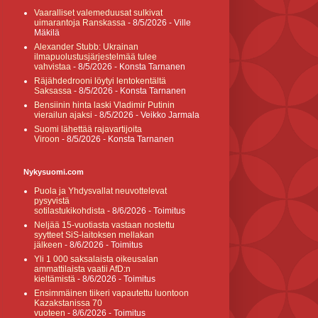
Vaaralliset valemeduusat sulkivat
uimarantoja Ranskassa
- 8/5/2026
- Ville
Mäkilä
Alexander Stubb: Ukrainan
ilmapuolustusjärjestelmää tulee
vahvistaa
- 8/5/2026
- Konsta Tarnanen
Räjähdedrooni löytyi lentokentältä
Saksassa
- 8/5/2026
- Konsta Tarnanen
Bensiinin hinta laski Vladimir Putinin
vierailun ajaksi
- 8/5/2026
- Veikko Jarmala
Suomi lähettää rajavartijoita
Viroon
- 8/5/2026
- Konsta Tarnanen
Nykysuomi.com
Puola ja Yhdysvallat neuvottelevat
pysyvistä
sotilastukikohdista
- 8/6/2026
- Toimitus
Neljää 15-vuotiasta vastaan nostettu
syytteet SiS-laitoksen mellakan
jälkeen
- 8/6/2026
- Toimitus
Yli 1 000 saksalaista oikeusalan
ammattilaista vaatii AfD:n
kieltämistä
- 8/6/2026
- Toimitus
Ensimmäinen tiikeri vapautettu luontoon
Kazakstanissa 70
vuoteen
- 8/6/2026
- Toimitus