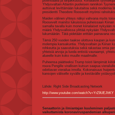
potentiaalia ja lahjakkuutta. Kiinalaiset työntekij
Yhdysvaltain Atlantin puoleisen rannikon Tyynen
auttoivat levittämään lukutaitoa sekä modernia lä
presidentti Theodore Roosevelt myönsi rahoituksen
Maiden välinen yhteys näkyi vahvana myös toisen m
Roosevelt mainitsi lukuisissa puheissaan Kiina
samalla tavalla kuin monet kiinalaiset nykyään rak
määrä Yhdysvalloissa ylittää nykyään Yhdysvalt
lukumäärän. Tätä pidetään erittäin painavana oso
Tämä 250 vuoden taakse ulottuva kaupan ja kunni
molempia kansakuntia. Yhdysvaltain ja Kiinan kan
rohkeutta ja saavutuksia sekä rakastaa omia per
yhteisiä arvoja ja luoda entistä vauraampi, yhteis
alueelle kuin koko muulle maailmalle.
Puheensa päätteeksi Trump toisti lämpimät kiitok
rouva Pengille virallisen kutsun saapua vierailu
odottavan vierailua innolla. Kokonaisuus huipent
kansojen väliselle syvälle ja kestävälle ystävyyd
Lähde: Right Side Broadcasting Network
http://www.youtube.com/watch?v=YrZ9UEJItKY
Senaattorin ja ilmiantajan kuuleminen paljasta
vaikuttamista koronaviruspandemian alkuperä