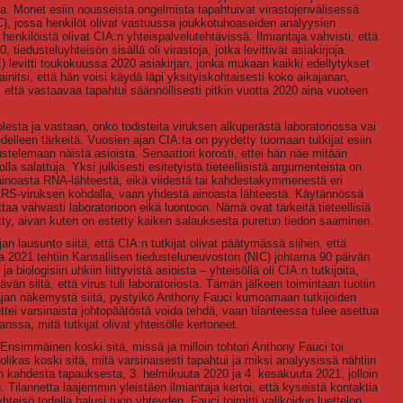
sia. Monet esiin nousseista ongelmista tapahtuivat virastojenvälisessä
C), jossa henkilöt olivat vastuussa joukkotuhoaseiden analyysien
 henkilöistä olivat CIA:n yhteispalvelutehtävissä. Ilmiantaja vahvisti, että
 tiedusteluyhteisön sisällä oli virastoja, jotka levittivät asiakirjoja.
 levitti toukokuussa 2020 asiakirjan, jonka mukaan kaikki edellytykset
initsi, että hän voisi käydä läpi yksityiskohtaisesti koko aikajanan,
 että vastaavaa tapahtui säännöllisesti pitkin vuotta 2020 aina vuoteen
lesta ja vastaan, onko todisteita viruksen alkuperästä laboratoriossa vai
elleen tärkeitä. Vuosien ajan CIA:ta on pyydetty tuomaan tutkijat esiin
stelemaan näistä asioista. Senaattori korosti, ettei hän näe mitään
lla salattuja. Yksi julkisesti esitetyistä tieteellisistä argumenteista on
 ainoasta RNA-lähteestä, eikä viidestä tai kahdestakymmenestä eri
ARS-viruksen kohdalla, vaan yhdestä ainoasta lähteestä. Käytännössä
ittaa vahvasti laboratorioon eikä luontoon. Nämä ovat tärkeitä tieteellisiä
tty, aivan kuten on estetty kaiken salauksesta puretun tiedon saaminen.
ajan lausunto siitä, että CIA:n tutkijat olivat päätymässä siihen, että
a 2021 tehtiin Kansallisen tiedusteluneuvoston (NIC) johtama 90 päivän
biologisiin uhkiin liittyvistä asioista – yhteisöllä oli CIA:n tutkijoita,
tävän siltä, että virus tuli laboratoriosta. Tämän jälkeen toimintaan tuotiin
ajan näkemystä siitä, pystyikö Anthony Fauci kumoamaan tutkijoiden
tei varsinaista johtopäätöstä voida tehdä, vaan tilanteessa tulee asettua
anssa, mitä tutkijat olivat yhteisölle kertoneet.
Ensimmäinen koski sitä, missä ja milloin tohtori Anthony Fauci toi
likas koski sitä, mitä varsinaisesti tapahtui ja miksi analyysissä nähtiin
oen kahdesta tapauksesta, 3. helmikuuta 2020 ja 4. kesäkuuta 2021, jolloin
n. Tilannetta laajemmin yleistäen ilmiantaja kertoi, että kyseistä kontaktia
 yhteisö todella halusi tuon yhteyden. Fauci toimitti valikoidun luettelon