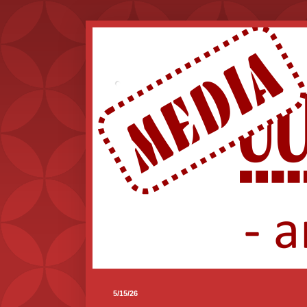
.
5/15/26