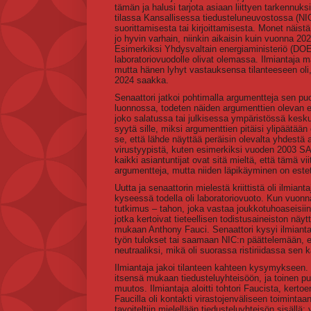
tämän ja halusi tarjota asiaan liittyen tarkennuk
tilassa Kansallisessa tiedusteluneuvostossa (NI
suorittamisesta tai kirjoittamisesta. Monet näistä
jo hyvin varhain, niinkin aikaisin kuin vuonna 2020,
Esimerkiksi Yhdysvaltain energiaministeriö (DOE)
laboratoriovuodolle olivat olemassa. Ilmiantaja ma
mutta hänen lyhyt vastauksensa tilanteeseen oli,
2024 saakka.
Senaattori jatkoi pohtimalla argumentteja sen puo
luonnossa, todeten näiden argumenttien olevan ed
joko salatussa tai julkisessa ympäristössä kesku
syytä sille, miksi argumenttien pitäisi ylipäätään o
se, että lähde näyttää peräisin olevalta yhdestä
virustyypistä, kuten esimerkiksi vuoden 2003 S
kaikki asiantuntijat ovat sitä mieltä, että tämä vi
argumentteja, mutta niiden läpikäyminen on este
Uutta ja senaattorin mielestä kriittistä oli ilmiant
kyseessä todella oli laboratoriovuoto. Kun vuonn
tutkimus – tahon, joka vastaa joukkotuhoaseisiin ja 
jotka kertoivat tieteellisen todistusaineiston näyt
mukaan Anthony Fauci. Senaattori kysyi ilmiant
työn tulokset tai saamaan NIC:n päättelemään, et
neutraaliksi, mikä oli suorassa ristiriidassa sen k
Ilmiantaja jakoi tilanteen kahteen kysymykseen. 
itsensä mukaan tiedusteluyhteisöön, ja toinen puo
muutos. Ilmiantaja aloitti tohtori Faucista, kert
Faucilla oli kontakti virastojenväliseen toimintaa
tavoiteltiin mielellään tiedusteluyhteisön sisällä;