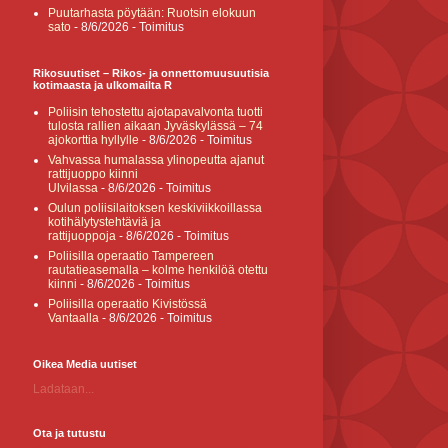
Puutarhasta pöytään: Ruotsin elokuun
sato
- 8/6/2026
- Toimitus
Rikosuutiset – Rikos- ja onnettomuusuutisia
kotimaasta ja ulkomailta R
Poliisin tehostettu ajotapavalvonta tuotti
tulosta rallien aikaan Jyväskylässä – 74
ajokorttia hyllylle
- 8/6/2026
- Toimitus
Vahvassa humalassa ylinopeutta ajanut
rattijuoppo kiinni
Ulvilassa
- 8/6/2026
- Toimitus
Oulun poliisilaitoksen keskiviikkoillassa
kotihälytystehtäviä ja
rattijuoppoja
- 8/6/2026
- Toimitus
Poliisilla operaatio Tampereen
rautatieasemalla – kolme henkilöä otettu
kiinni
- 8/6/2026
- Toimitus
Poliisilla operaatio Kivistössä
Vantaalla
- 8/6/2026
- Toimitus
Oikea Media uutiset
Ladataan...
Ota ja tutustu