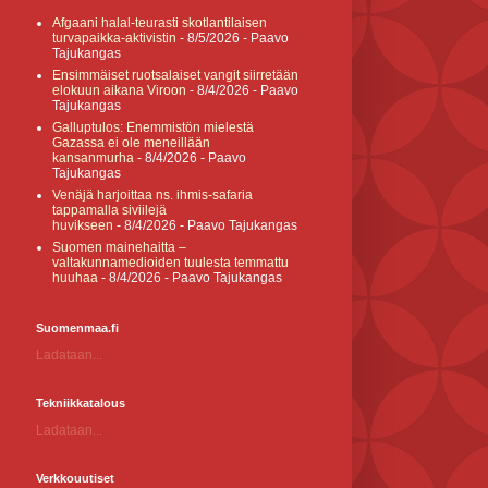
Afgaani halal-teurasti skotlantilaisen
turvapaikka-aktivistin
- 8/5/2026
- Paavo
Tajukangas
Ensimmäiset ruotsalaiset vangit siirretään
elokuun aikana Viroon
- 8/4/2026
- Paavo
Tajukangas
Galluptulos: Enemmistön mielestä
Gazassa ei ole meneillään
kansanmurha
- 8/4/2026
- Paavo
Tajukangas
Venäjä harjoittaa ns. ihmis-safaria
tappamalla siviilejä
huvikseen
- 8/4/2026
- Paavo Tajukangas
Suomen mainehaitta –
valtakunnamedioiden tuulesta temmattu
huuhaa
- 8/4/2026
- Paavo Tajukangas
Suomenmaa.fi
Ladataan...
Tekniikkatalous
Ladataan...
Verkkouutiset