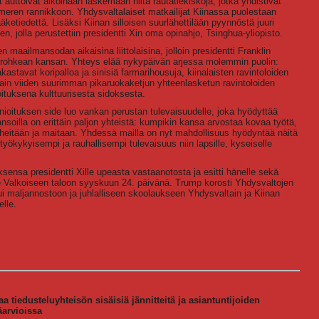
ät auttoivat aikoinaan laskemaan niitä rautatiekiskoja, jotka yhdistivät
meren rannikkoon. Yhdysvaltalaiset matkailijat Kiinassa puolestaan
äketiedettä. Lisäksi Kiinan silloisen suurlähettilään pyynnöstä juuri
, jolla perustettiin presidentti Xin oma opinahjo, Tsinghua-yliopisto.
aailmansodan aikaisina liittolaisina, jolloin presidentti Franklin
n rohkean kansan. Yhteys elää nykypäivän arjessa molemmin puolin:
astavat koripalloa ja sinisiä farmarihousuja, kiinalaisten ravintoloiden
ain viiden suurimman pikaruokaketjun yhteenlasketun ravintoloiden
ituksena kulttuurisesta sidoksesta.
oituksen side luo vankan perustan tulevaisuudelle, joka hyödyttää
soilla on erittäin paljon yhteistä: kumpikin kansa arvostaa kovaa työtä,
heitään ja maitaan. Yhdessä mailla on nyt mahdollisuus hyödyntää näitä
työkykyisempi ja rauhallisempi tulevaisuus niin lapsille, kyseiselle
sensa presidentti Xille upeasta vastaanotosta ja esitti hänelle sekä
lle Valkoiseen taloon syyskuun 24. päivänä. Trump korosti Yhdysvaltojen
ui maljannostoon ja juhlalliseen skoolaukseen Yhdysvaltain ja Kiinan
elle.
a tiedusteluyhteisön sisäisiä jännitteitä ja asiantuntijoiden
arvioissa