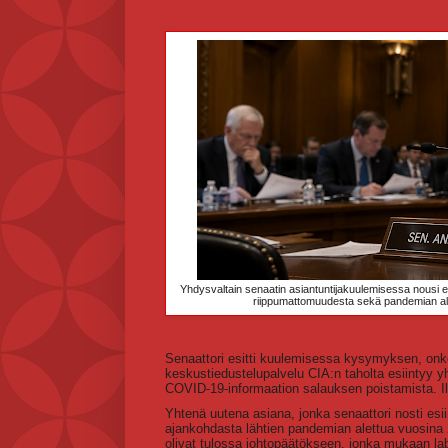
Yhdysvaltain senaatin asiantuntijakuulemisessa nousi esi
riippumattomuudesta sekä pandemian alkup
Senaattori esitti kuulemisessa kysymyksen, onko
keskustiedustelupalvelu CIA:n taholta esiintyy 
COVID-19-informaation salauksen poistamista. Il
Yhtenä uutena asiana, jonka senaattori nosti esiin
ajankohdasta lähtien pandemian alettua vuosina 20
olivat tulossa johtopäätökseen, jonka mukaan labo