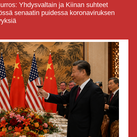
murros: Yhdysvaltain ja Kiinan suhteet
kiössä senaatin puidessa koronaviruksen
yyksiä