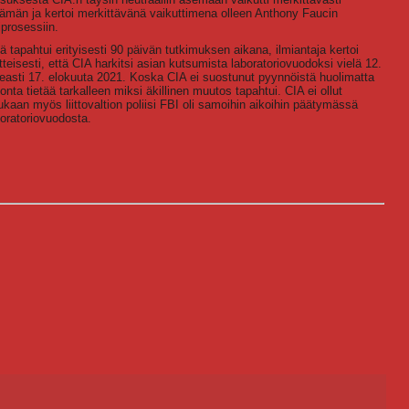
ämän ja kertoi merkittävänä vaikuttimena olleen Anthony Faucin
iprosessiin.
 tapahtui erityisesti 90 päivän tutkimuksen aikana, ilmiantaja kertoi
teisesti, että CIA harkitsi asian kutsumista laboratoriovuodoksi vielä 12.
easti 17. elokuuta 2021. Koska CIA ei suostunut pyynnöistä huolimatta
ta tietää tarkalleen miksi äkillinen muutos tapahtui. CIA ei ollut
kaan myös liittovaltion poliisi FBI oli samoihin aikoihin päätymässä
oratoriovuodosta.