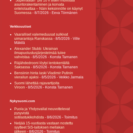
”Superlaatan” piti 10 v sitten mullistaa
asuntorakentaminen ja korvata
ontelolaattaa – Näin keksinnölle on käynyt
Suomessa
- 8/7/2026
- Eeva Törmänen
Verkkouutiset
Vaaralliset valemeduusat sulkivat
uimarantoja Ranskassa
- 8/5/2026
- Ville
Mäkilä
Alexander Stubb: Ukrainan
ilmapuolustusjärjestelmää tulee
vahvistaa
- 8/5/2026
- Konsta Tarnanen
Räjähdedrooni löytyi lentokentältä
Saksassa
- 8/5/2026
- Konsta Tarnanen
Bensiinin hinta laski Vladimir Putinin
vierailun ajaksi
- 8/5/2026
- Veikko Jarmala
Suomi lähettää rajavartijoita
Viroon
- 8/5/2026
- Konsta Tarnanen
Nykysuomi.com
Puola ja Yhdysvallat neuvottelevat
pysyvistä
sotilastukikohdista
- 8/6/2026
- Toimitus
Neljää 15-vuotiasta vastaan nostettu
syytteet SiS-laitoksen mellakan
jälkeen
- 8/6/2026
- Toimitus