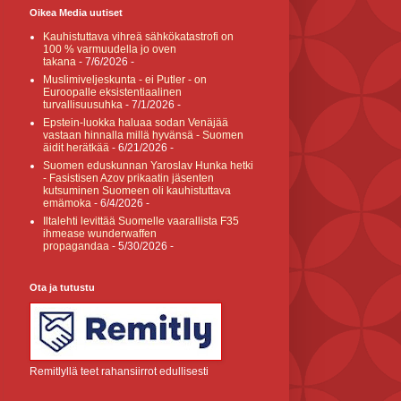
Oikea Media uutiset
Kauhistuttava vihreä sähkökatastrofi on
100 % varmuudella jo oven
takana
- 7/6/2026
-
Muslimiveljeskunta - ei Putler - on
Euroopalle eksistentiaalinen
turvallisuusuhka
- 7/1/2026
-
Epstein-luokka haluaa sodan Venäjää
vastaan hinnalla millä hyvänsä - Suomen
äidit herätkää
- 6/21/2026
-
Suomen eduskunnan Yaroslav Hunka hetki
- Fasistisen Azov prikaatin jäsenten
kutsuminen Suomeen oli kauhistuttava
emämoka
- 6/4/2026
-
Iltalehti levittää Suomelle vaarallista F35
ihmease wunderwaffen
propagandaa
- 5/30/2026
-
Ota ja tutustu
Remitlyllä teet rahansiirrot edullisesti