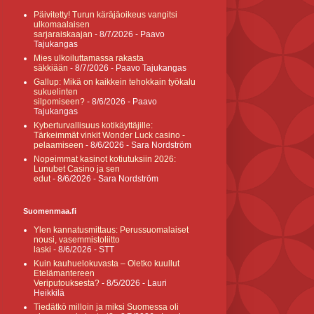
Päivitetty! Turun käräjäoikeus vangitsi
ulkomaalaisen
sarjaraiskaajan
- 8/7/2026
- Paavo
Tajukangas
Mies ulkoiluttamassa rakasta
säkkiään
- 8/7/2026
- Paavo Tajukangas
Gallup: Mikä on kaikkein tehokkain työkalu
sukuelinten
silpomiseen?
- 8/6/2026
- Paavo
Tajukangas
Kyberturvallisuus kotikäyttäjille:
Tärkeimmät vinkit Wonder Luck casino -
pelaamiseen
- 8/6/2026
- Sara Nordström
Nopeimmat kasinot kotiutuksiin 2026:
Lunubet Casino ja sen
edut
- 8/6/2026
- Sara Nordström
Suomenmaa.fi
Ylen kannatusmittaus: Perussuomalaiset
nousi, vasemmistoliitto
laski
- 8/6/2026
- STT
Kuin kauhuelokuvasta – Oletko kuullut
Etelämantereen
Veriputouksesta?
- 8/5/2026
- Lauri
Heikkilä
Tiedätkö milloin ja miksi Suomessa oli