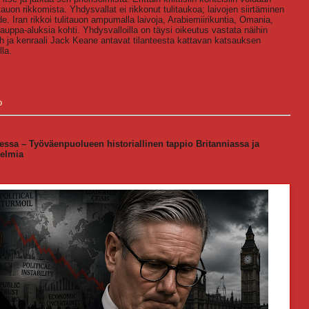
itauon rikkomista. Yhdysvallat ei rikkonut tulitaukoa; laivojen siirtäminen
e. Iran rikkoi tulitauon ampumalla laivoja, Arabiemiirikuntia, Omania,
auppa-aluksia kohti. Yhdysvalloilla on täysi oikeutus vastata näihin
th ja kenraali Jack Keane antavat tilanteesta kattavan katsauksen
la.
o
essa – Työväenpuolueen historiallinen tappio Britanniassa ja
etelmia