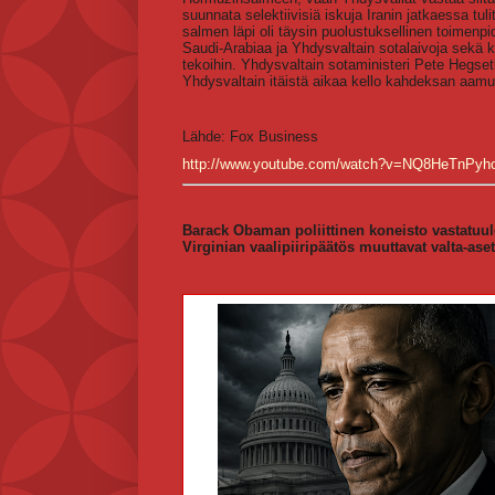
suunnata selektiivisiä iskuja Iranin jatkaessa tul
salmen läpi oli täysin puolustuksellinen toimenpid
Saudi-Arabiaa ja Yhdysvaltain sotalaivoja sekä k
tekoihin. Yhdysvaltain sotaministeri Pete Hegse
Yhdysvaltain itäistä aikaa kello kahdeksan aamul
Lähde: Fox Business
http://www.youtube.com/watch?v=NQ8HeTnPyh
Barack Obaman poliittinen koneisto vastatuul
Virginian vaalipiiripäätös muuttavat valta-as