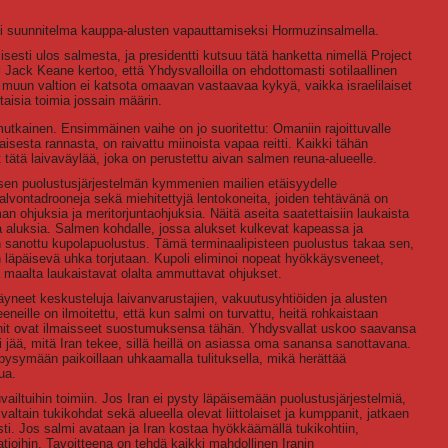
si suunnitelma kauppa-alusten vapauttamiseksi Hormuzinsalmella.
sesti ulos salmesta, ja presidentti kutsuu tätä hanketta nimellä Project
 Jack Keane kertoo, että Yhdysvalloilla on ehdottomasti sotilaallinen
 muun valtion ei katsota omaavan vastaavaa kykyä, vaikka israelilaiset
aisia toimia jossain määrin.
mutkainen. Ensimmäinen vaihe on jo suoritettu: Omaniin rajoittuvalle
sesta rannasta, on raivattu miinoista vapaa reitti. Kaikki tähän
tätä laivaväylää, joka on perustettu aivan salmen reuna-alueelle.
sen puolustusjärjestelmän kymmenien mailien etäisyydelle
lvontadrooneja sekä miehitettyjä lentokoneita, joiden tehtävänä on
 ohjuksia ja meritorjuntaohjuksia. Näitä aseita saatettaisiin laukaista
a aluksia. Salmen kohdalle, jossa alukset kulkevat kapeassa ja
 sanottu kupolapuolustus. Tämä terminaalipisteen puolustus takaa sen,
läpäisevä uhka torjutaan. Kupoli eliminoi nopeat hyökkäysveneet,
kä maalta laukaistavat olalta ammuttavat ohjukset.
äyneet keskusteluja laivanvarustajien, vakuutusyhtiöiden ja alusten
eille on ilmoitettu, että kun salmi on turvattu, heitä rohkaistaan
nit ovat ilmaisseet suostumuksensa tähän. Yhdysvallat uskoo saavansa
i jää, mitä Iran tekee, sillä heillä on asiassa oma sanansa sanottavana.
pysymään paikoillaan uhkaamalla tulituksella, mikä herättää
ua.
ailtuihin toimiin. Jos Iran ei pysty läpäisemään puolustusjärjestelmiä,
ltain tukikohdat sekä alueella olevat liittolaiset ja kumppanit, jatkaen
asti. Jos salmi avataan ja Iran kostaa hyökkäämällä tukikohtiin,
atioihin. Tavoitteena on tehdä kaikki mahdollinen Iranin