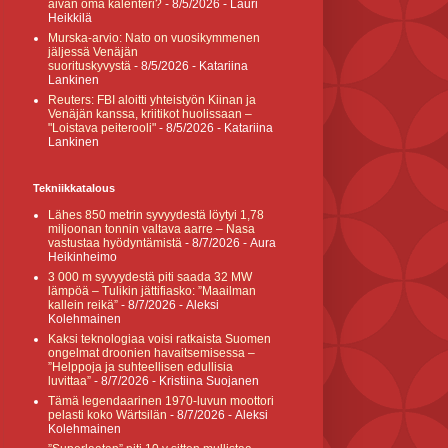
aivan oma kalenteri?
- 8/5/2026
- Lauri
Heikkilä
Murska-arvio: Nato on vuosikymmenen
jäljessä Venäjän
suorituskyvystä
- 8/5/2026
- Katariina
Lankinen
Reuters: FBI aloitti yhteistyön Kiinan ja
Venäjän kanssa, kriitikot huolissaan –
"Loistava peiterooli"
- 8/5/2026
- Katariina
Lankinen
Tekniikkatalous
Lähes 850 metrin syvyydestä löytyi 1,78
miljoonan tonnin valtava aarre – Nasa
vastustaa hyödyntämistä
- 8/7/2026
- Aura
Heikinheimo
3 000 m syvyydestä piti saada 32 MW
lämpöä – Tulikin jättifiasko: ”Maailman
kallein reikä”
- 8/7/2026
- Aleksi
Kolehmainen
Kaksi teknologiaa voisi ratkaista Suomen
ongelmat droonien havaitsemisessa –
”Helppoja ja suhteellisen edullisia
luvittaa”
- 8/7/2026
- Kristiina Suojanen
Tämä legendaarinen 1970-luvun moottori
pelasti koko Wärtsilän
- 8/7/2026
- Aleksi
Kolehmainen