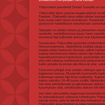
Yhdysvaltain presidentti Donald Trumpilla on uu
Yhdysvallat aikoo opastaa kauppa-alukset turvalli
Freedom. Eläkkeellä oleva neljän tähden kenraali
kyky avata salmi täysin itsenäisesti. Kenenkään
pystyisivät mahdollisesti toteuttamaan samankalt
Operaatio on erittäin kattava ja jokseenkin moni
rannikolle, mahdollisimman kauas Iranin vastakkai
mennessä läpi kulkeneet alukset ovat käyttäneet 
Seuraavaksi Yhdysvallat pystyttää monikerroksi
Hormuzinsalmesta. Järjestelmä sisältää satoja va
siepata pitkän kantaman drooneja, pitkän kantaman
kaukaa tarkoituksena häiritä salmen läpi kulkevi
haavoittuvimmassa käytävässä, pystytetään niin
että mikä tahansa monikerroksisen puolustuksen 
kaikki pinnalla tai pinnan alla liikkuvat uhat, se
Centcomin johtajat ovat useiden viikkojen ajan k
kapteenien kanssa. Muutamille kymmenille kapteen
kulkemaan salmen läpi ilman saattuetta. Kaptee
kaiken valmiiksi 24–48 tunnin sisällä. Nähtäväks
Iran tulee pelottelemaan ja pakottamaan aluksia 
kysymyksen siitä, uskaltavatko alukset silti liikk
Iran tulee varmuudella reagoimaan kostamalla kuv
he todennäköisesti valitsevat kohteikseen Yhdysva
samoja toimia, joita he tekivät aina tulitaukoon 
Yhdysvallat avaa tilanteen ja palaa taisteluopera