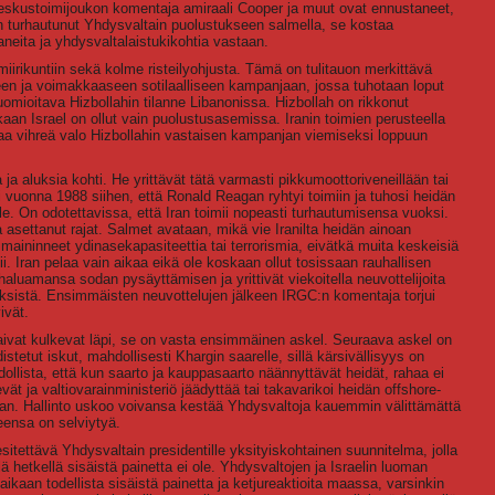
 Keskustoimijoukon komentaja amiraali Cooper ja muut ovat ennustaneet,
on turhautunut Yhdysvaltain puolustukseen salmella, se kostaa
aneita ja yhdysvaltalaistukikohtia vastaan.
emiirikuntiin sekä kolme risteilyohjusta. Tämä on tulitauon merkittävä
en ja voimakkaaseen sotilaalliseen kampanjaan, jossa tuhotaan loput
huomioitava Hizbollahin tilanne Libanonissa. Hizbollah on rikkonut
aan Israel on ollut vain puolustusasemissa. Iranin toimien perusteella
antaa vihreä valo Hizbollahin vastaisen kampanjan viemiseksi loppuun
a aluksia kohti. He yrittävät tätä varmasti pikkumoottoriveneillään tai
ohti vuonna 1988 siihen, että Ronald Reagan ryhtyi toimiin ja tuhosi heidän
le. On odotettavissa, että Iran toimii nopeasti turhautumisensa vuoksi.
 asettanut rajat. Salmet avataan, mikä vie Iranilta heidän ainoan
s maininneet ydinasekapasiteettia tai terrorismia, eivätkä muita keskeisiä
ii. Iran pelaa vain aikaa eikä ole koskaan ollut tosissaan rauhallisen
aluamansa sodan pysäyttämisen ja yrittivät viekoitella neuvottelijoita
tyksistä. Ensimmäisten neuvottelujen jälkeen IRGC:n komentaja torjui
ivät.
laivat kulkevat läpi, se on vasta ensimmäinen askel. Seuraava askel on
stetut iskut, mahdollisesti Khargin saarelle, sillä kärsivällisyys on
llista, että kun saarto ja kauppasaarto näännyttävät heidät, rahaa ei
vät ja valtiovarainministeriö jäädyttää tai takavarikoi heidän offshore-
aan. Hallinto uskoo voivansa kestää Yhdysvaltoja kauemmin välittämättä
eensa on selviytyä.
itettävä Yhdysvaltain presidentille yksityiskohtainen suunnitelma, jolla
lä hetkellä sisäistä painetta ei ole. Yhdysvaltojen ja Israelin luoman
ikaan todellista sisäistä painetta ja ketjureaktioita maassa, varsinkin