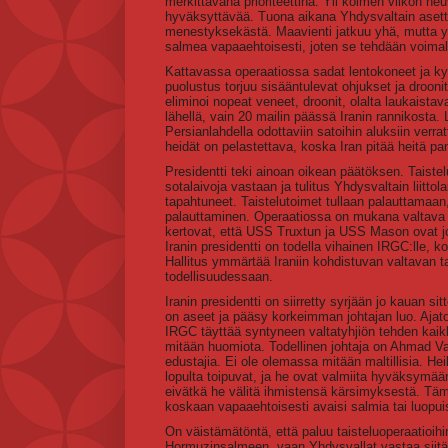
merkittävänä prioriteettina. Yli kolmen viikon neuv
hyväksyttävää. Tuona aikana Yhdysvaltain asettam
menestyksekästä. Maavienti jatkuu yhä, mutta y
salmea vapaaehtoisesti, joten se tehdään voimal
Kattavassa operaatiossa sadat lentokoneet ja k
puolustus torjuu sisääntulevat ohjukset ja droon
eliminoi nopeat veneet, droonit, olalta laukaista
lähellä, vain 20 mailin päässä Iranin rannikosta.
Persianlahdella odottaviin satoihin aluksiin verra
heidät on pelastettava, koska Iran pitää heitä pa
Presidentti teki ainoan oikean päätöksen. Taistel
sotalaivoja vastaan ja tulitus Yhdysvaltain liitto
tapahtuneet. Taistelutoimet tullaan palauttamaan
palauttaminen. Operaatiossa on mukana valtava 
kertovat, että USS Truxtun ja USS Mason ovat j
Iranin presidentti on todella vihainen IRGC:lle
Hallitus ymmärtää Iraniin kohdistuvan valtavan 
todellisuudessaan.
Iranin presidentti on siirretty syrjään jo kauan s
on aseet ja pääsy korkeimman johtajan luo. Ajatoll
IRGC täyttää syntyneen valtatyhjiön tehden kaikki 
mitään huomiota. Todellinen johtaja on Ahmad V
edustajia. Ei ole olemassa mitään maltillisia. Hei
lopulta toipuvat, ja he ovat valmiita hyväksymää
eivätkä he välitä ihmistensä kärsimyksestä. Täm
koskaan vapaaehtoisesti avaisi salmia tai luopu
On väistämätöntä, että paluu taisteluoperaatioihin 
Hormuzinsalmeen, vaan Yhdysvallat vastaa siitä its