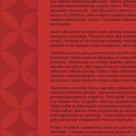
kun hallinto heikkenee jatkuvasti. Vaikka julkisen
voimakkaasti peitellyin ja salaisin toimin. IRGC:n 
tekemään yhteistyötä, mitä Mossad on tehnyt ja t
kanssa on lisättävä, jotta maahan saadaan aikaan
voidaan pitää loitolla, koska Yhdysvallat hallitse
aiemmasta.
Iranin vakinaisen armeijan osalta armeija koostuu
ideologisia tyranneja. Tässä on aina ollut mahdol
sisällä. Armeijaa ei ole koskaan määrätty kaduil
upseerit eivät tulittaisi omaa kansaansa, eikä ha
Odotettavissa on paluu pommituksiin arviolta ka
toimimaan. Vaikka tarkkaa aikarajaa ei voida lyöd
ja koosta. Resursseja on siirretty alueelle jatkuv
alueelle niin paljon, että kapasiteetti on kaksin
valtavasti silkkaa voimaa. Kaikki Iranin tärkeimmä
ohjusten varastointipaikat, ovat erittäin haavoitt
resursseja, mutta tuloksiin tullaan pääsemään va
Tavoitteena on estää Irania saamatta ydinasetta. 
tutkia tai todellisia johtajia, ydinaseen estämise
ennenkuulumattomia ongelmia. Presidentti Trump 
Fox Newsin Trey Yingstille, että Iran pyyhkäistä
Yhdysvallat on lähempänä taisteluoperaatioiden j
Yhdysvaltain aluksia Hormuzinsalmella ja laukaisi 
loukkaantumisia ja vahinkoja. Yhdysvaltain kesku
jotka tähtäsivät siviilialuksiin Hormuzinsalmella.
Project Freedom -operaatiota tukee yli sata maa
hävittäjiä. Tulitauko on käytännössä täysin ohi.