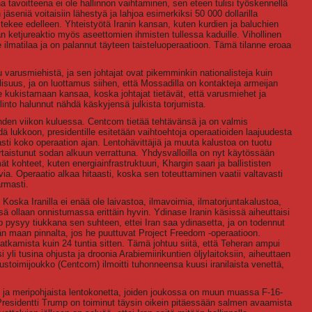
a tavoitteena ei ole hallinnon vaihtaminen, sen eteen tulisi työskennellä
jäseniä voitaisiin lähestyä ja lahjoa esimerkiksi 50 000 dollarilla
ekee edelleen. Yhteistyötä Iranin kansan, kuten kurdien ja baluchien
 ketjureaktio myös aseettomien ihmisten tullessa kaduille. Vihollinen
e ilmatilaa ja on palannut täyteen taisteluoperaatioon. Tämä tilanne eroaa
 varusmiehistä, ja sen johtajat ovat pikemminkin nationalisteja kuin
lisuus, ja on luottamus siihen, että Mossadilla on kontakteja armeijan
le kukistamaan kansaa, koska johtajat tietävät, että varusmiehet ja
llinto halunnut nähdä käskyjensä julkista torjumista.
hden viikon kuluessa. Centcom tietää tehtävänsä ja on valmis
ä lukkoon, presidentille esitetään vaihtoehtoja operaatioiden laajuudesta
asti koko operaation ajan. Lentohävittäjiä ja muuta kalustoa on tuotu
kertaistunut sodan alkuun verrattuna. Yhdysvalloilla on nyt käytössään
t kohteet, kuten energiainfrastruktuuri, Khargin saari ja ballististen
uvia. Operaatio alkaa hitaasti, koska sen toteuttaminen vaatii valtavasti
rmasti.
Koska Iranilla ei enää ole laivastoa, ilmavoimia, ilmatorjuntakalustoa,
ssä ollaan onnistumassa erittäin hyvin. Ydinase Iranin käsissä aiheuttaisi
pysyy tiukkana sen suhteen, ettei Iran saa ydinasetta, ja on todennut
än maan pinnalta, jos he puuttuvat Project Freedom -operaatioon.
atkamista kuin 24 tuntia sitten. Tämä johtuu siitä, että Teheran ampui
yli tusina ohjusta ja droonia Arabiemiirikuntien öljylaitoksiin, aiheuttaen
stoimijoukko (Centcom) ilmoitti tuhonneensa kuusi iranilaista venettä,
- ja meripohjaista lentokonetta, joiden joukossa on muun muassa F-16-
 Presidentti Trump on toiminut täysin oikein pitäessään salmen avaamista