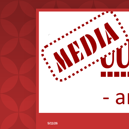
.
5/11/26