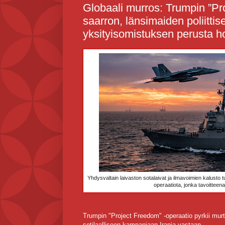
Globaali murros: Trumpin ”P
saarron, länsimaiden poliittis
yksityisomistuksen perusta h
Yhdysvaltain laivaston sotalaivat ja ilmavoimien kalus
operaatiota, jonka tavoitteen
Trumpin "Project Freedom" -operaatio pyrkii mu
sotilaalliseen kampanjaan Irania vastaan