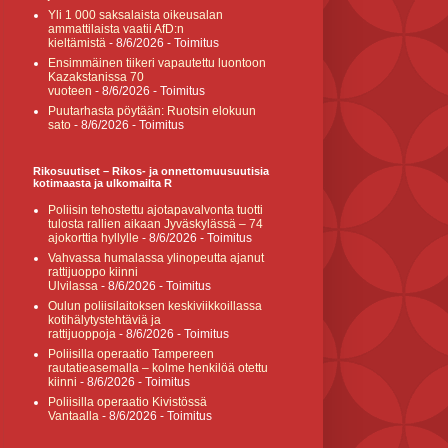
Yli 1 000 saksalaista oikeusalan
ammattilaista vaatii AfD:n
kieltämistä
- 8/6/2026
- Toimitus
Ensimmäinen tiikeri vapautettu luontoon
Kazakstanissa 70
vuoteen
- 8/6/2026
- Toimitus
Puutarhasta pöytään: Ruotsin elokuun
sato
- 8/6/2026
- Toimitus
Rikosuutiset – Rikos- ja onnettomuusuutisia
kotimaasta ja ulkomailta R
Poliisin tehostettu ajotapavalvonta tuotti
tulosta rallien aikaan Jyväskylässä – 74
ajokorttia hyllylle
- 8/6/2026
- Toimitus
Vahvassa humalassa ylinopeutta ajanut
rattijuoppo kiinni
Ulvilassa
- 8/6/2026
- Toimitus
Oulun poliisilaitoksen keskiviikkoillassa
kotihälytystehtäviä ja
rattijuoppoja
- 8/6/2026
- Toimitus
Poliisilla operaatio Tampereen
rautatieasemalla – kolme henkilöä otettu
kiinni
- 8/6/2026
- Toimitus
Poliisilla operaatio Kivistössä
Vantaalla
- 8/6/2026
- Toimitus