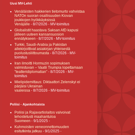
Uusi MV-Lehti
Venäläisten hakkerien tietomurto vahvistaa
NATOn suoran osallisuuden Kiovan
joukkojen hyökkäyksissä
Venäjälle
- 8/7/2026
- MV-toimitus
Globalistit haastava Saksan AfD kapusi
jälleen uuteen kansansuosion
ennätykseen
- 8/7/2026
- MV-toimitus
Turkki, Saudi-Arabia ja Pakistan
allekirjoittivat asiakirjan yhteisestä
puolustusliittoumasta
- 8/7/2026
- MV-
toimitus
Iran ilmoitti Hormuzin sopimuksen
valmistuvan – Vaatii Trumpia lopettamaan
”teatteridiplomatian”
- 8/7/2026
- MV-
toimitus
Mielipidemittaus: Diktaattori Zelenskyi ei
pärjäisi Ukrainan
vaaleissa
- 8/7/2026
- MV-toimitus
Poliisi - Ajankohtaista
Poliisi ja Rajavartiolaitos valvoivat
tehostetusti maahantuloa
Suomeen
- 9/1/2025
-
Kuhmoisten veneonnettomuuden
esitutkinta jatkuu
- 9/1/2025
-