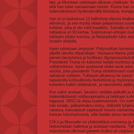
läpi, ja liikenteen odotetaan alkavan yöaikaan.
että Iran tulee vastaamaan toimiin. Koska Iran 
todennäköisesti hyökkäämällä liittolaisia, kumpp
Iran on jo laukaissut 12 ballistista ohjusta Arabi
rikkomus, ja sen myötä ollaan palaamassa suure
kohteet, joita ei ole vielä kaadettu. Samalla on 
tulitaukoa yli 50 kertaa. Sopimuksen ehtojen muk
tulitauko pitäisi kumota, ja Netanjahulle tulisi 
Israelin ehdoilla.
Iranin odotetaan ampuvan Yhdysvaltain laivastoa j
jäljellä olevilla ohjuksillaan. Vastaava tilanne j
pienen laivastonsa ja hyökkäsi öljynporauslautoil
Presidentti Trump on katsonut heidän korttinsa ja
valttikorttinsa. Iranin asettamat ehdot eivät ede
asioita, joita presidentti Trump ehdottomasti vaat
ratkaisun suhteen. Tulitauon alkaessa he saivat h
lupauksilla kohtuullisista henkilöistä ja myönny
kuitenkin kaikki ehdotukset, ja neuvottelut päätty
Kun salmi avataan, laivasto viedään paikalle ja 
todennäköisesti sotilasoperaatio ja tarkkaan kohdi
loppunut. IRGC:tä ohjaa kuolemanvietti. On mahdo
tule sisään, palkanmaksu estyy, eläketilit tyhjene
varansa, kansalaiset saattavat nousta vastarint
kansan kärsimyksestä, sillä heidän ainoa tavoitt
CIA:n ja Mossadin on yhdistettävä voimansa ja es
heikennetään hallintoa ja autetaan iranilaisia. Täl
massiivisen ulkoisen paineen lisäksi on saatava a