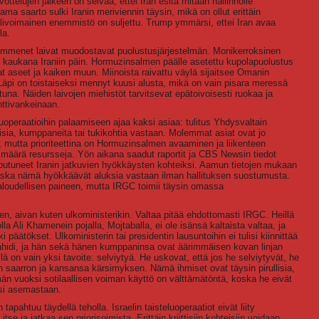
ottelujen jälkeen on selvää, ettei Iran esitä mitään hallinnolle
a saarto sulki Iranin meriviennin täysin, mikä on ollut erittäin
livoimainen enemmistö on suljettu. Trump ymmärsi, ettei Iran avaa
la.
ymmenet laivat muodostavat puolustusjärjestelmän. Monikerroksinen
it kaukana Iraniin päin. Hormuzinsalmen päälle asetettu kupolapuolustus
vat aseet ja kaiken muun. Miinoista raivattu väylä sijaitsee Omanin
 Läpi on toistaiseksi mennyt kuusi alusta, mikä on vain pisara meressä
ttuna. Näiden laivojen miehistöt tarvitsevat epätoivoisesti ruokaa ja
nttivankeinaan.
uoperaatioihin palaamiseen ajaa kaksi asiaa: tulitus Yhdysvaltain
laisia, kumppaneita tai tukikohtia vastaan. Molemmat asiat ovat jo
, mutta prioriteettina on Hormuzinsalmen avaaminen ja liikenteen
määrä resursseja. Yön aikana saadut raportit ja CBS Newsin tiedot
outuneet Iranin jatkuvien hyökkäysten kohteiksi. Aamun tietojen mukaan
, koska nämä hyökkäävät aluksia vastaan ilman hallituksen suostumusta.
taloudellisen paineen, mutta IRGC toimii täysin omassa
itten, aivan kuten ulkoministerikin. Valtaa pitää ehdottomasti IRGC. Heillä
a Ali Khamenein pojalla, Mojtaballa, ei ole isänsä kaltaista valtaa, ja
päätökset. Ulkoministerin tai presidentin lausuntoihin ei tulisi kiinnittää
ahidi, ja hän sekä hänen kumppaninsa ovat äärimmäisen kovan linjan
llä on vain yksi tavoite: selviytyä. He uskovat, että jos he selviytyvät, he
n saarron ja kansansa kärsimyksen. Nämä ihmiset ovat täysin pirullisia,
än vuoksi sotilaallisen voiman käyttö on välttämätöntä, koska he eivät
isi asemastaan.
tapahtuu täydellä teholla. Israelin taisteluoperaatiot eivät liity
e ja jatkaa sen priorisoimista. Erittäin kriittisiin kohteisiin voidaan