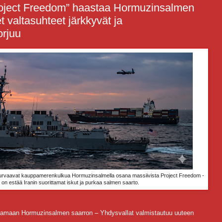
roject Freedom” haastaa Hormuzinsalmen
et valtasuhteet järkkyvät ja
orjuu
to turvaavat kauppamerenkulkua Hormuzinsalmella osana massiivista Project Freedom -
a on estää Iranin suorittamat iskut ja purkaa salmen saarto.
rtamaan Hormuzinsalmen saarron – Yhdysvallat valmistautuu uuteen