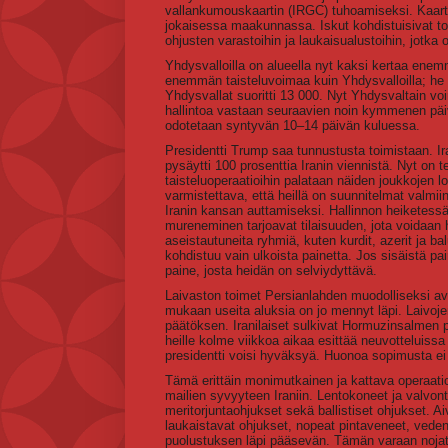
vallankumouskaartin (IRGC) tuhoamiseksi. Kaarti 
jokaisessa maakunnassa. Iskut kohdistuisivat todenn
ohjusten varastoihin ja laukaisualustoihin, jotka 
Yhdysvalloilla on alueella nyt kaksi kertaa enemm
enemmän taisteluvoimaa kuin Yhdysvalloilla; he 
Yhdysvallat suoritti 13 000. Nyt Yhdysvaltain vo
hallintoa vastaan seuraavien noin kymmenen päivä
odotetaan syntyvän 10–14 päivän kuluessa.
Presidentti Trump saa tunnustusta toimistaan. Ir
pysäytti 100 prosenttia Iranin viennistä. Nyt on 
taisteluoperaatioihin palataan näiden joukkojen
varmistettava, että heillä on suunnitelmat valmiin
Iranin kansan auttamiseksi. Hallinnon heiketessä
mureneminen tarjoavat tilaisuuden, jota voidaa
aseistautuneita ryhmiä, kuten kurdit, azerit ja bal
kohdistuu vain ulkoista painetta. Jos sisäistä p
paine, josta heidän on selviydyttävä.
Laivaston toimet Persianlahden muodolliseksi ava
mukaan useita aluksia on jo mennyt läpi. Laivoje
päätöksen. Iranilaiset sulkivat Hormuzinsalmen p
heille kolme viikkoa aikaa esittää neuvotteluissa
presidentti voisi hyväksyä. Huonoa sopimusta ei
Tämä erittäin monimutkainen ja kattava operaatio
mailien syvyyteen Iraniin. Lentokoneet ja valvont
meritorjuntaohjukset sekä ballistiset ohjukset. Ai
laukaistavat ohjukset, nopeat pintaveneet, vede
puolustuksen läpi pääsevän. Tämän varaan nojaten