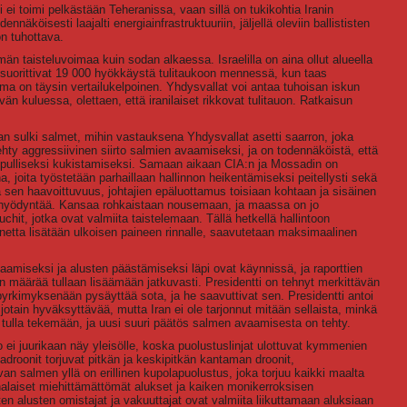
ei toimi pelkästään Teheranissa, vaan sillä on tukikohtia Iranin
äköisesti laajalti energiainfrastruktuuriin, jäljellä oleviin ballististen
on tuhottava.
än taisteluvoimaa kuin sodan alkaessa. Israelilla on aina ollut alueella
suorittivat 19 000 hyökkäystä tulitaukoon mennessä, kun taas
ima on täysin vertailukelpoinen. Yhdysvallat voi antaa tuhoisan iskun
n kuluessa, olettaen, että iranilaiset rikkovat tulitauon. Ratkaisun
an sulki salmet, mihin vastauksena Yhdysvallat asetti saarron, joka
tehty aggressiivinen siirto salmien avaamiseksi, ja on todennäköistä, että
 lopulliseksi kukistamiseksi. Samaan aikaan CIA:n ja Mossadin on
a, joita työstetään parhaillaan hallinnon heikentämiseksi peitellysti sekä
 sen haavoittuvuus, johtajien epäluottamus toisiaan kohtaan ja sisäinen
n hyödyntää. Kansaa rohkaistaan nousemaan, ja maassa on jo
uchit, jotka ovat valmiita taistelemaan. Tällä hetkellä hallintoon
ainetta lisätään ulkoisen paineen rinnalle, saavutetaan maksimaalinen
amiseksi ja alusten päästämiseksi läpi ovat käynnissä, ja raporttien
n määrää tullaan lisäämään jatkuvasti. Presidentti on tehnyt merkittävän
yrkimyksenään pysäyttää sota, ja he saavuttivat sen. Presidentti antoi
 jotain hyväksyttävää, mutta Iran ei ole tarjonnut mitään sellaista, minkä
 tulla tekemään, ja uusi suuri päätös salmen avaamisesta on tehty.
 ei juurikaan näy yleisölle, koska puolustuslinjat ulottuvat kymmenien
adroonit torjuvat pitkän ja keskipitkän kantaman droonit,
van salmen yllä on erillinen kupolapuolustus, joka torjuu kaikki maalta
nalaiset miehittämättömät alukset ja kaiken monikerroksisen
 alusten omistajat ja vakuuttajat ovat valmiita liikuttamaan aluksiaan