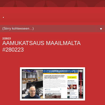
.
▼
2/28/23
AAMUKATSAUS MAAILMALTA
#280223