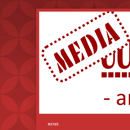
.
9/17/23