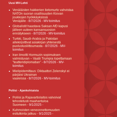
Uusi MV-Lehti
Venäläisten hakkerien tietomurto vahvistaa
NATOn suoran osallisuuden Kiovan
joukkojen hyökkäyksissä
Venäjälle
- 8/7/2026
- MV-toimitus
Globalistit haastava Saksan AfD kapusi
jälleen uuteen kansansuosion
ennätykseen
- 8/7/2026
- MV-toimitus
Turkki, Saudi-Arabia ja Pakistan
allekirjoittivat asiakirjan yhteisestä
puolustusliittoumasta
- 8/7/2026
- MV-
toimitus
Iran ilmoitti Hormuzin sopimuksen
valmistuvan – Vaatii Trumpia lopettamaan
”teatteridiplomatian”
- 8/7/2026
- MV-
toimitus
Mielipidemittaus: Diktaattori Zelenskyi ei
pärjäisi Ukrainan
vaaleissa
- 8/7/2026
- MV-toimitus
Poliisi - Ajankohtaista
Poliisi ja Rajavartiolaitos valvoivat
tehostetusti maahantuloa
Suomeen
- 9/1/2025
-
Kuhmoisten veneonnettomuuden
esitutkinta jatkuu
- 9/1/2025
-