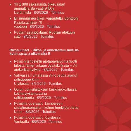
Yli 1 000 saksalaista oikeusalan
ammattilaista vaatii AfD:n
kieltämistä
- 8/6/2026
- Toimitus
Ensimmäinen tiikeri vapautettu luontoon
Kazakstanissa 70
vuoteen
- 8/6/2026
- Toimitus
Puutarhasta pöytään: Ruotsin elokuun
sato
- 8/6/2026
- Toimitus
Rikosuutiset – Rikos- ja onnettomuusuutisia
kotimaasta ja ulkomailta R
Poliisin tehostettu ajotapavalvonta tuotti
tulosta rallien aikaan Jyväskylässä – 74
ajokorttia hyllylle
- 8/6/2026
- Toimitus
Vahvassa humalassa ylinopeutta ajanut
rattijuoppo kiinni
Ulvilassa
- 8/6/2026
- Toimitus
Oulun poliisilaitoksen keskiviikkoillassa
kotihälytystehtäviä ja
rattijuoppoja
- 8/6/2026
- Toimitus
Poliisilla operaatio Tampereen
rautatieasemalla – kolme henkilöä otettu
kiinni
- 8/6/2026
- Toimitus
Poliisilla operaatio Kivistössä
Vantaalla
- 8/6/2026
- Toimitus