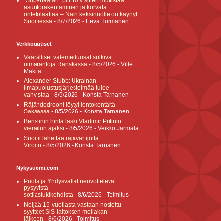
”Superlaatan” piti 10 v sitten mullistaa
asuntorakentaminen ja korvata
ontelolaattaa – Näin keksinnölle on käynyt
Suomessa
- 8/7/2026
- Eeva Törmänen
Verkkouutiset
Vaaralliset valemeduusat sulkivat
uimarantoja Ranskassa
- 8/5/2026
- Ville
Mäkilä
Alexander Stubb: Ukrainan
ilmapuolustusjärjestelmää tulee
vahvistaa
- 8/5/2026
- Konsta Tarnanen
Räjähdedrooni löytyi lentokentältä
Saksassa
- 8/5/2026
- Konsta Tarnanen
Bensiinin hinta laski Vladimir Putinin
vierailun ajaksi
- 8/5/2026
- Veikko Jarmala
Suomi lähettää rajavartijoita
Viroon
- 8/5/2026
- Konsta Tarnanen
Nykysuomi.com
Puola ja Yhdysvallat neuvottelevat
pysyvistä
sotilastukikohdista
- 8/6/2026
- Toimitus
Neljää 15-vuotiasta vastaan nostettu
syytteet SiS-laitoksen mellakan
jälkeen
- 8/6/2026
- Toimitus