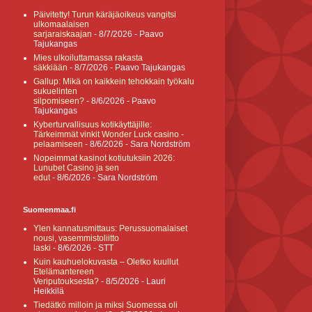
Päivitetty! Turun käräjäoikeus vangitsi
ulkomaalaisen
sarjaraiskaajan
- 8/7/2026
- Paavo
Tajukangas
Mies ulkoiluttamassa rakasta
säkkiään
- 8/7/2026
- Paavo Tajukangas
Gallup: Mikä on kaikkein tehokkain työkalu
sukuelinten
silpomiseen?
- 8/6/2026
- Paavo
Tajukangas
Kyberturvallisuus kotikäyttäjille:
Tärkeimmät vinkit Wonder Luck casino -
pelaamiseen
- 8/6/2026
- Sara Nordström
Nopeimmat kasinot kotiutuksiin 2026:
Lunubet Casino ja sen
edut
- 8/6/2026
- Sara Nordström
Suomenmaa.fi
Ylen kannatusmittaus: Perussuomalaiset
nousi, vasemmistoliitto
laski
- 8/6/2026
- STT
Kuin kauhuelokuvasta – Oletko kuullut
Etelämantereen
Veriputouksesta?
- 8/5/2026
- Lauri
Heikkilä
Tiedätkö milloin ja miksi Suomessa oli