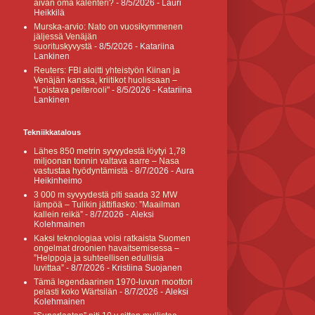
aivan oma kalenteri?
- 8/5/2026
- Lauri
Heikkilä
Murska-arvio: Nato on vuosikymmenen
jäljessä Venäjän
suorituskyvystä
- 8/5/2026
- Katariina
Lankinen
Reuters: FBI aloitti yhteistyön Kiinan ja
Venäjän kanssa, kriitikot huolissaan –
"Loistava peiterooli"
- 8/5/2026
- Katariina
Lankinen
Tekniikkatalous
Lähes 850 metrin syvyydestä löytyi 1,78
miljoonan tonnin valtava aarre – Nasa
vastustaa hyödyntämistä
- 8/7/2026
- Aura
Heikinheimo
3 000 m syvyydestä piti saada 32 MW
lämpöä – Tulikin jättifiasko: ”Maailman
kallein reikä”
- 8/7/2026
- Aleksi
Kolehmainen
Kaksi teknologiaa voisi ratkaista Suomen
ongelmat droonien havaitsemisessa –
”Helppoja ja suhteellisen edullisia
luvittaa”
- 8/7/2026
- Kristiina Suojanen
Tämä legendaarinen 1970-luvun moottori
pelasti koko Wärtsilän
- 8/7/2026
- Aleksi
Kolehmainen