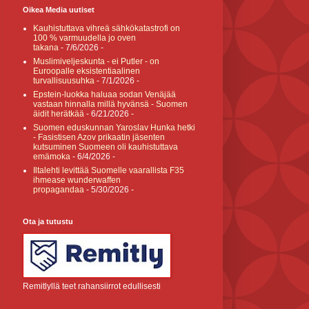
Oikea Media uutiset
Kauhistuttava vihreä sähkökatastrofi on
100 % varmuudella jo oven
takana
- 7/6/2026
-
Muslimiveljeskunta - ei Putler - on
Euroopalle eksistentiaalinen
turvallisuusuhka
- 7/1/2026
-
Epstein-luokka haluaa sodan Venäjää
vastaan hinnalla millä hyvänsä - Suomen
äidit herätkää
- 6/21/2026
-
Suomen eduskunnan Yaroslav Hunka hetki
- Fasistisen Azov prikaatin jäsenten
kutsuminen Suomeen oli kauhistuttava
emämoka
- 6/4/2026
-
Iltalehti levittää Suomelle vaarallista F35
ihmease wunderwaffen
propagandaa
- 5/30/2026
-
Ota ja tutustu
Remitlyllä teet rahansiirrot edullisesti