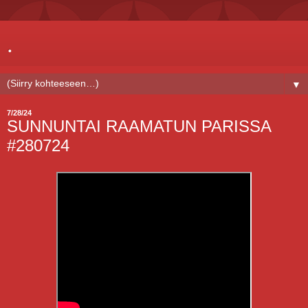
.
▼
7/28/24
SUNNUNTAI RAAMATUN PARISSA
#280724