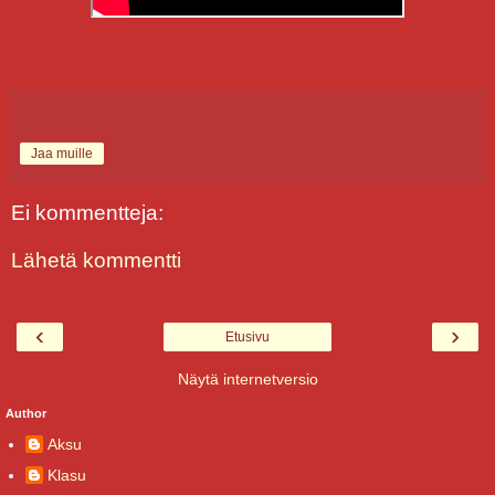
Jaa muille
Ei kommentteja:
Lähetä kommentti
‹
›
Etusivu
Näytä internetversio
Author
Aksu
Klasu