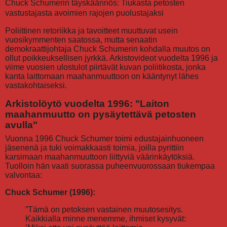
Chuck Schumerin täyskäännös: Tiukasta petosten
vastustajasta avoimien rajojen puolustajaksi
Poliittinen retoriikka ja tavoitteet muuttuvat usein
vuosikymmenten saatossa, mutta senaatin
demokraattijohtaja Chuck Schumerin kohdalla muutos on
ollut poikkeuksellisen jyrkkä. Arkistovideot vuodelta 1996 ja
viime vuosien ulostulot piirtävät kuvan poliitikosta, jonka
kanta laittomaan maahanmuuttoon on kääntynyt lähes
vastakohtaiseksi.
Arkistolöytö vuodelta 1996: "Laiton
maahanmuutto on pysäytettävä petosten
avulla"
Vuonna 1996 Chuck Schumer toimi edustajainhuoneen
jäsenenä ja tuki voimakkaasti toimia, joilla pyrittiin
karsimaan maahanmuuttoon liittyviä väärinkäytöksiä.
Tuolloin hän vaati suorassa puheenvuorossaan tiukempaa
valvontaa:
Chuck Schumer (1996):
”Tämä on petoksen vastainen muutosesitys.
Kaikkialla minne menemme, ihmiset kysyvät: