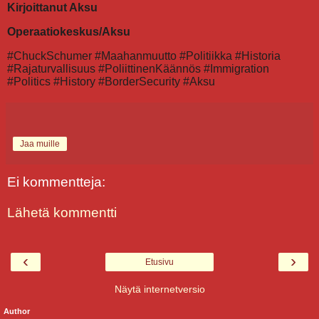
Kirjoittanut Aksu
Operaatiokeskus/Aksu
#ChuckSchumer #Maahanmuutto #Politiikka #Historia
#Rajaturvallisuus #PoliittinenKäännös #Immigration
#Politics #History #BorderSecurity #Aksu
Jaa muille
Ei kommentteja:
Lähetä kommentti
‹
›
Etusivu
Näytä internetversio
Author