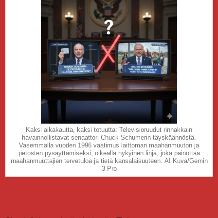
Kaksi aikakautta, kaksi totuutta: Televisioruudut rinnakkain
havainnollistavat senaattori Chuck Schumerin täyskäännöstä.
Vasemmalla vuoden 1996 vaatimus laittoman maahanmuuton ja
petosten pysäyttämiseksi, oikealla nykyinen linja, joka painottaa
maahanmuuttajien tervetuloa ja tietä kansalaisuuteen. AI Kuva/Gemin
3 Pro