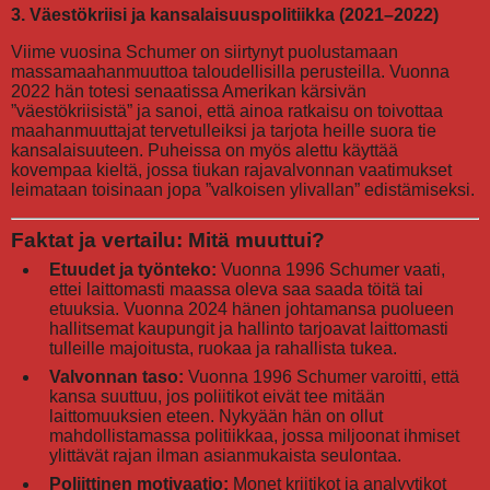
3. Väestökriisi ja kansalaisuuspolitiikka (2021–2022)
Viime vuosina Schumer on siirtynyt puolustamaan
massamaahanmuuttoa taloudellisilla perusteilla. Vuonna
2022 hän totesi senaatissa Amerikan kärsivän
”väestökriisistä” ja sanoi, että ainoa ratkaisu on toivottaa
maahanmuuttajat tervetulleiksi ja tarjota heille suora tie
kansalaisuuteen. Puheissa on myös alettu käyttää
kovempaa kieltä, jossa tiukan rajavalvonnan vaatimukset
leimataan toisinaan jopa ”valkoisen ylivallan” edistämiseksi.
Faktat ja vertailu: Mitä muuttui?
Etuudet ja työnteko:
Vuonna 1996 Schumer vaati,
ettei laittomasti maassa oleva saa saada töitä tai
etuuksia. Vuonna 2024 hänen johtamansa puolueen
hallitsemat kaupungit ja hallinto tarjoavat laittomasti
tulleille majoitusta, ruokaa ja rahallista tukea.
Valvonnan taso:
Vuonna 1996 Schumer varoitti, että
kansa suuttuu, jos poliitikot eivät tee mitään
laittomuuksien eteen. Nykyään hän on ollut
mahdollistamassa politiikkaa, jossa miljoonat ihmiset
ylittävät rajan ilman asianmukaista seulontaa.
Poliittinen motivaatio:
Monet kriitikot ja analyytikot