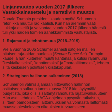
Linjanmuutos vuoden 2017 jälkeen:
Vastakkainasettelu ja narratiivin muutos
Donald Trumpin presidenttikauden myötä Schumerin
retoriikka muuttui radikaalisti. Kun hän aiemmin vaati
tiukkoja esteitä ja valvontaa, vuoden 2017 jälkeen hänestä
tuli yksi näiden toimien äänekkäimmistä vastustajista.
1. Rajamuuri ja tehottomuus (2018–2019)
Vielä vuonna 2006 Schumer äänesti satojen mailien
pituisen raja-aidan puolesta (
Secure Fence Act
). Trumpin
kaudella hän kuitenkin muutti kantansa ja kutsui rajamuuria
”keskiaikaiseksi”, ”tehottomaksi” ja ”moraalittomaksi”, tehden
siitä keskeisen poliittisen kiistakapulan.
2. Strateginen hallinnon sulkeminen (2018)
Schumer oli valmis ajamaan liittovaltion hallinnon
osittaiseen sulkuun tammikuussa 2018 kieltäytymällä
budjetista, joka olisi sisältänyt rahoitusta rajaturvallisuuteen.
Hän asetti ehdoksi DACA-ohjelman pysyvän ratkaisun,
siirtäen painopisteen laittomuuksien valvonnasta laittomasti
maassa oleskelevien oikeuksien turvaamiseen.