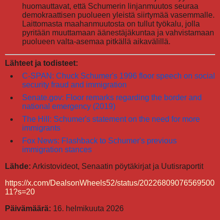
huomauttavat, että Schumerin linjanmuutos seuraa
demokraattisen puolueen yleistä siirtymää vasemmalle.
Laittomasta maahanmuutosta on tullut työkalu, jolla
pyritään muuttamaan äänestäjäkuntaa ja vahvistamaan
puolueen valta-asemaa pitkällä aikavälillä.
Lähteet ja todisteet:
C-SPAN: Chuck Schumer's 1996 floor speech on social
security fraud and immigration
Senate.gov: Floor remarks regarding the border and
national emergency (2019)
The Hill: Schumer's statement on the need for more
immigrants
Fox News: Flashback to Schumer's previous
immigration stances
Lähde:
Arkistovideot, Senaatin pöytäkirjat ja Uutisraportit
https://x.com/DealsonWheels52/status/20226809076569500
11?s=20
Päivämäärä:
16. helmikuuta 2026