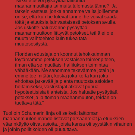
’Miksi ette voi pysäyttää laittomia
maahanmuuttajia tai muita tulemasta tänne?’ Ja
tärkein vastaus, jonka annamme valitsijoillemme,
on se, että kun he tulevat tänne, he voivat saada
töitä ja etuuksia lainvastaisesti petoksen avulla.
Jos uskotte haluavanne pysäyttää
maahanmuuttoon liittyvät petokset, teillä ei ole
muuta vaihtoehtoa kuin tukea tätä
muutosesitystä.
Floridan edustaja on koonnut tehokkaimman
löytämämme petoksen vastaisen toimenpiteen,
ilman että se muuttaisi hallituksen toimintaa
vähääkään. Me sanomme tekevämme jotain ja
emme tee mitään, koska joka kerta kun joku
ehdottaa järkevää ja pientä muutosta asioiden
hoitamiseksi, vastustajat alkavat puhua
hypoteettisista tilanteista. Jos haluatte pysäyttää
petokset ja laittoman maahanmuuton, teidän on
tuettava tätä.”
Tuolloin Schumerin linja oli selkeä: laittoman
maahanmuuton mahdollistavat porsaanreiät ja etuuksien
väärinkäyttö olivat asioita, joista kansa oli syystäkin vihainen
ja joihin poliitikoiden oli puututtava.