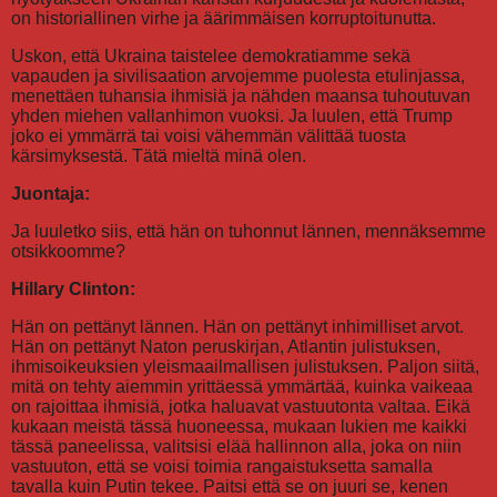
on historiallinen virhe ja äärimmäisen korruptoitunutta.
Uskon, että Ukraina taistelee demokratiamme sekä
vapauden ja sivilisaation arvojemme puolesta etulinjassa,
menettäen tuhansia ihmisiä ja nähden maansa tuhoutuvan
yhden miehen vallanhimon vuoksi. Ja luulen, että Trump
joko ei ymmärrä tai voisi vähemmän välittää tuosta
kärsimyksestä. Tätä mieltä minä olen.
Juontaja:
Ja luuletko siis, että hän on tuhonnut lännen, mennäksemme
otsikkoomme?
Hillary Clinton:
Hän on pettänyt lännen. Hän on pettänyt inhimilliset arvot.
Hän on pettänyt Naton peruskirjan, Atlantin julistuksen,
ihmisoikeuksien yleismaailmallisen julistuksen. Paljon siitä,
mitä on tehty aiemmin yrittäessä ymmärtää, kuinka vaikeaa
on rajoittaa ihmisiä, jotka haluavat vastuutonta valtaa. Eikä
kukaan meistä tässä huoneessa, mukaan lukien me kaikki
tässä paneelissa, valitsisi elää hallinnon alla, joka on niin
vastuuton, että se voisi toimia rangaistuksetta samalla
tavalla kuin Putin tekee. Paitsi että se on juuri se, kenen