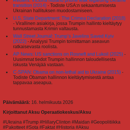
Reuters: Victoria Nuland phone leak regarding Ukraine
transition (2014)
- Todiste USA:n sekaantumisesta
Ukrainan hallituksen muodostamiseen.
U.S. State Department: The Crimea Declaration (2018)
- Virallinen asiakirja, jossa Trumpin hallinto kieltäytyy
tunnustamasta Krimin valtausta.
Wall Street Journal: Trump’s Javelins Saved Kyiv
(2022)
- Analyysi Trumpin toimittaman aseavun
ratkaisevasta roolista.
AP News: US sanctions on Rosneft and Lukoil (2025)
-
Uusimmat tiedot Trumpin hallinnon taloudellisesta
iskusta Venäjää vastaan.
C-SPAN: Obama on non-lethal aid to Ukraine (2015)
-
Todiste Obaman hallinnon kieltäytymisestä antaa
tappavaa aseapua.
Päivämäärä:
16. helmikuuta 2026
Kirjoittanut Aksu Operaatiokeskus/Aksu
#Ukraina #Trump #HillaryClinton #Maidan #Geopolitiikka
#Pakotteet #Sota #Faktat #Historia #Aksu