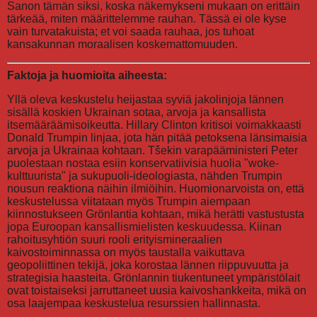
Sanon tämän siksi, koska näkemykseni mukaan on erittäin
tärkeää, miten määrittelemme rauhan. Tässä ei ole kyse
vain turvatakuista; et voi saada rauhaa, jos tuhoat
kansakunnan moraalisen koskemattomuuden.
Faktoja ja huomioita aiheesta:
Yllä oleva keskustelu heijastaa syviä jakolinjoja lännen
sisällä koskien Ukrainan sotaa, arvoja ja kansallista
itsemääräämisoikeutta. Hillary Clinton kritisoi voimakkaasti
Donald Trumpin linjaa, jota hän pitää petoksena länsimaisia
arvoja ja Ukrainaa kohtaan. Tšekin varapääministeri Peter
puolestaan nostaa esiin konservatiivisia huolia "woke-
kulttuurista" ja sukupuoli-ideologiasta, nähden Trumpin
nousun reaktiona näihin ilmiöihin. Huomionarvoista on, että
keskustelussa viitataan myös Trumpin aiempaan
kiinnostukseen Grönlantia kohtaan, mikä herätti vastustusta
jopa Euroopan kansallismielisten keskuudessa. Kiinan
rahoitusyhtiön suuri rooli erityismineraalien
kaivostoiminnassa on myös taustalla vaikuttava
geopoliittinen tekijä, joka korostaa lännen riippuvuutta ja
strategisia haasteita. Grönlannin tiukentuneet ympäristölait
ovat toistaiseksi jarruttaneet uusia kaivoshankkeita, mikä on
osa laajempaa keskustelua resurssien hallinnasta.