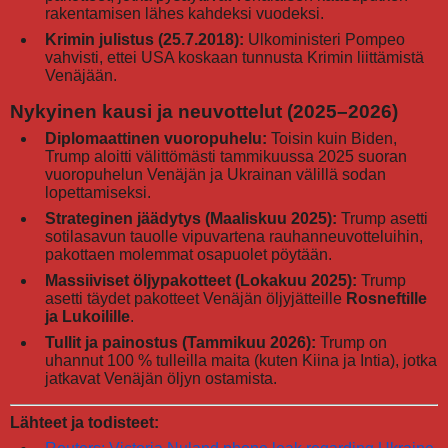
rakentamisen lähes kahdeksi vuodeksi.
Krimin julistus (25.7.2018):
Ulkoministeri Pompeo
vahvisti, ettei USA koskaan tunnusta Krimin liittämistä
Venäjään.
Nykyinen kausi ja neuvottelut (2025–2026)
Diplomaattinen vuoropuhelu:
Toisin kuin Biden,
Trump aloitti välittömästi tammikuussa 2025 suoran
vuoropuhelun Venäjän ja Ukrainan välillä sodan
lopettamiseksi.
Strateginen jäädytys (Maaliskuu 2025):
Trump asetti
sotilasavun tauolle vipuvartena rauhanneuvotteluihin,
pakottaen molemmat osapuolet pöytään.
Massiiviset öljypakotteet (Lokakuu 2025):
Trump
asetti täydet pakotteet Venäjän öljyjätteille
Rosneftille
ja Lukoilille
.
Tullit ja painostus (Tammikuu 2026):
Trump on
uhannut 100 % tulleilla maita (kuten Kiina ja Intia), jotka
jatkavat Venäjän öljyn ostamista.
Lähteet ja todisteet: