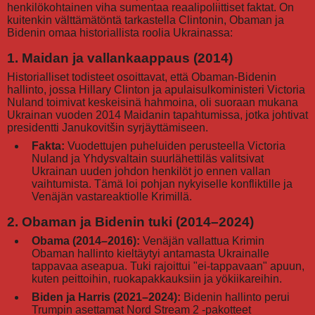
henkilökohtainen viha sumentaa reaalipoliittiset faktat. On
kuitenkin välttämätöntä tarkastella Clintonin, Obaman ja
Bidenin omaa historiallista roolia Ukrainassa:
1. Maidan ja vallankaappaus (2014)
Historialliset todisteet osoittavat, että Obaman-Bidenin
hallinto, jossa Hillary Clinton ja apulaisulkoministeri Victoria
Nuland toimivat keskeisinä hahmoina, oli suoraan mukana
Ukrainan vuoden 2014 Maidanin tapahtumissa, jotka johtivat
presidentti Janukovitšin syrjäyttämiseen.
Fakta:
Vuodettujen puheluiden perusteella Victoria
Nuland ja Yhdysvaltain suurlähettiläs valitsivat
Ukrainan uuden johdon henkilöt jo ennen vallan
vaihtumista. Tämä loi pohjan nykyiselle konfliktille ja
Venäjän vastareaktiolle Krimillä.
2. Obaman ja Bidenin tuki (2014–2024)
Obama (2014–2016):
Venäjän vallattua Krimin
Obaman hallinto kieltäytyi antamasta Ukrainalle
tappavaa aseapua. Tuki rajoittui "ei-tappavaan" apuun,
kuten peittoihin, ruokapakkauksiin ja yökiikareihin.
Biden ja Harris (2021–2024):
Bidenin hallinto perui
Trumpin asettamat Nord Stream 2 -pakotteet