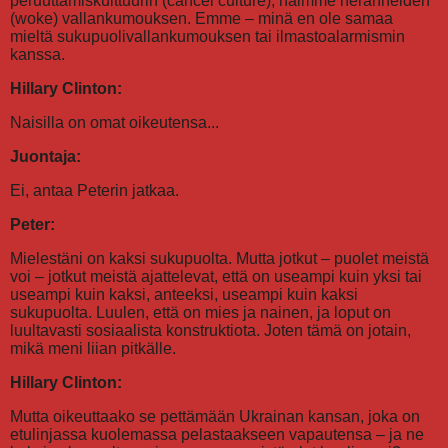
peruuttamiskulttuurin (cancel culture), näimme heränneiden
(woke) vallankumouksen. Emme – minä en ole samaa
mieltä sukupuolivallankumouksen tai ilmastoalarmismin
kanssa.
Hillary Clinton:
Naisilla on omat oikeutensa...
Juontaja:
Ei, antaa Peterin jatkaa.
Peter:
Mielestäni on kaksi sukupuolta. Mutta jotkut – puolet meistä
voi – jotkut meistä ajattelevat, että on useampi kuin yksi tai
useampi kuin kaksi, anteeksi, useampi kuin kaksi
sukupuolta. Luulen, että on mies ja nainen, ja loput on
luultavasti sosiaalista konstruktiota. Joten tämä on jotain,
mikä meni liian pitkälle.
Hillary Clinton:
Mutta oikeuttaako se pettämään Ukrainan kansan, joka on
etulinjassa kuolemassa pelastaakseen vapautensa – ja ne