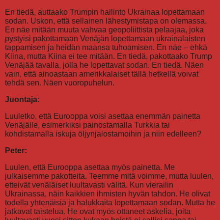
En tiedä, auttaako Trumpin hallinto Ukrainaa lopettamaan
sodan. Uskon, että sellainen lähestymistapa on olemassa.
En näe mitään muuta vahvaa geopoliittista pelaajaa, joka
pystyisi pakottamaan Venäjän lopettamaan ukrainalaisten
tappamisen ja heidän maansa tuhoamisen. En näe – ehkä
Kiina, mutta Kiina ei tee mitään. En tiedä, pakottaako Trump
Venäjää tavalla, jolla he lopettavat sodan. En tiedä. Näen
vain, että ainoastaan amerikkalaiset tällä hetkellä voivat
tehdä sen. Näen vuoropuhelun.
Juontaja:
Luuletko, että Eurooppa voisi asettaa enemmän painetta
Venäjälle, esimerkiksi painostamalla Turkkia tai
kohdistamalla iskuja öljynjalostamoihin ja niin edelleen?
Peter:
Luulen, että Eurooppa asettaa myös painetta. Me
julkaisemme pakotteita. Teemme mitä voimme, mutta luulen,
etteivät venäläiset luultavasti välitä. Kun vierailin
Ukrainassa, näin kaikkien ihmisten hyvän tahdon. He olivat
todella yhtenäisiä ja halukkaita lopettamaan sodan. Mutta he
jatkavat taistelua. He ovat myös ottaneet askelia, joita