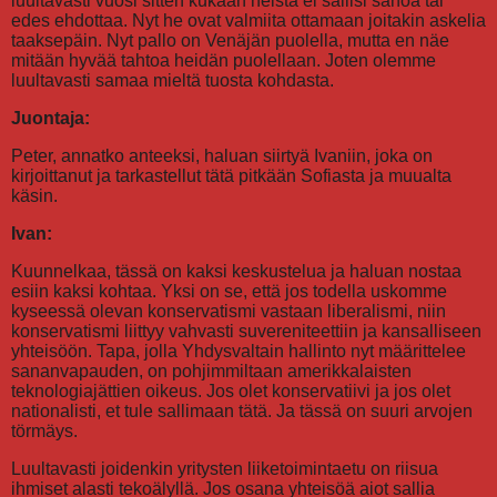
luultavasti vuosi sitten kukaan heistä ei sallisi sanoa tai
edes ehdottaa. Nyt he ovat valmiita ottamaan joitakin askelia
taaksepäin. Nyt pallo on Venäjän puolella, mutta en näe
mitään hyvää tahtoa heidän puolellaan. Joten olemme
luultavasti samaa mieltä tuosta kohdasta.
Juontaja:
Peter, annatko anteeksi, haluan siirtyä Ivaniin, joka on
kirjoittanut ja tarkastellut tätä pitkään Sofiasta ja muualta
käsin.
Ivan:
Kuunnelkaa, tässä on kaksi keskustelua ja haluan nostaa
esiin kaksi kohtaa. Yksi on se, että jos todella uskomme
kyseessä olevan konservatismi vastaan liberalismi, niin
konservatismi liittyy vahvasti suvereniteettiin ja kansalliseen
yhteisöön. Tapa, jolla Yhdysvaltain hallinto nyt määrittelee
sananvapauden, on pohjimmiltaan amerikkalaisten
teknologiajättien oikeus. Jos olet konservatiivi ja jos olet
nationalisti, et tule sallimaan tätä. Ja tässä on suuri arvojen
törmäys.
Luultavasti joidenkin yritysten liiketoimintaetu on riisua
ihmiset alasti tekoälyllä. Jos osana yhteisöä aiot sallia