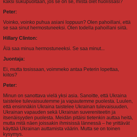
kaksi sukupuoltaan, jos se on se, mistä olet huolissasi?
Peter:
Voinko, voinko puhua asiani loppuun? Olen pahoillani, että
se saa sinut hermostuneeksi. Olen todella pahoillani siitä.
Hillary Clinton:
Älä saa minua hermostuneeksi. Se saa minut...
Juontaja:
Ei, mutta tosissaan, voimmeko antaa Peterin lopettaa,
kiitos?
Peter:
Minun on sanottava vielä yksi asia. Sanoitte, että Ukraina
taistelee tulevaisuutemme ja vapautemme puolesta. Luulen,
että ensinnäkin Ukraina taistelee Ukrainan tulevaisuuden,
Ukrainan vapauden sekä Ukrainan suvereniteetin ja
itsenäisyyden puolesta. Meidän pitäisi tietenkin auttaa heitä,
mutta mitä näen joissakin ihmisissä lännessä – he yrittävät
käyttää Ukrainan auttamista väärin. Mutta se on toinen
kysymys.