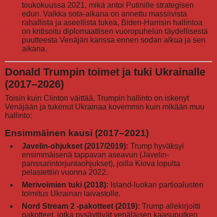
toukokuussa 2021, mikä antoi Putinille strategisen
edun. Vaikka sota-aikana on annettu massiivista
rahallista ja aseellista tukea, Biden-Harrisin hallintoa
on kritisoitu diplomaattisen vuoropuhelun täydellisestä
puutteesta Venäjän kanssa ennen sodan alkua ja sen
aikana.
Donald Trumpin toimet ja tuki Ukrainalle
(2017–2026)
Toisin kuin Clinton väittää, Trumpin hallinto on iskenyt
Venäjään ja tukenut Ukrainaa kovemmin kuin mikään muu
hallinto:
Ensimmäinen kausi (2017–2021)
Javelin-ohjukset (2017/2019):
Trump hyväksyi
ensimmäisenä tappavan aseavun (Javelin-
panssarintorjuntaohjukset), joilla Kiova lopulta
pelastettiin vuonna 2022.
Merivoimien tuki (2018):
Island-luokan partioalusten
toimitus Ukrainan laivastolle.
Nord Stream 2 -pakotteet (2019):
Trump allekirjoitti
pakotteet, jotka pysäyttivät venäläisen kaasuputken