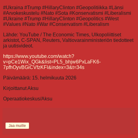
#Ukraina #Trump #HillaryClinton #Geopolitiikka #Länsi
#Arvokeskustelu #Nato #Sota #Konservatismi #Liberalismi
#Ukraine #Trump #HillaryClinton #Geopolitics #West
#Values #Nato #War #Conservatism #Liberalism
Lähde: YouTube / The Economic Times, Ulkopoliittiset
arkistot, C-SPAN, Reuters, Valtiovarainministeriön tiedotteet
ja uutisvideot.
https://www.youtube.com/watch?
v=pCe1Wix_QGk&list=PL5_bhjw6PxLaFK6-
7pfhOyvBGiCVfzKFl&index=3&t=34s
Päivämäärä: 15. helmikuuta 2026
Kirjoittanut Aksu
Operaatiokeskus/Aksu
Jaa muille