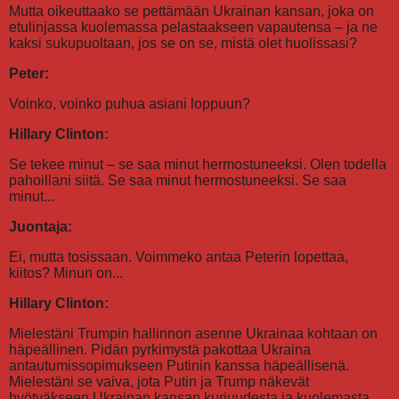
Mutta oikeuttaako se pettämään Ukrainan kansan, joka on
etulinjassa kuolemassa pelastaakseen vapautensa – ja ne
kaksi sukupuoltaan, jos se on se, mistä olet huolissasi?
Peter:
Voinko, voinko puhua asiani loppuun?
Hillary Clinton:
Se tekee minut – se saa minut hermostuneeksi. Olen todella
pahoillani siitä. Se saa minut hermostuneeksi. Se saa
minut...
Juontaja:
Ei, mutta tosissaan. Voimmeko antaa Peterin lopettaa,
kiitos? Minun on...
Hillary Clinton:
Mielestäni Trumpin hallinnon asenne Ukrainaa kohtaan on
häpeällinen. Pidän pyrkimystä pakottaa Ukraina
antautumissopimukseen Putinin kanssa häpeällisenä.
Mielestäni se vaiva, jota Putin ja Trump näkevät
hyötyäkseen Ukrainan kansan kurjuudesta ja kuolemasta,