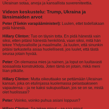
Ukrainan sotaa, arvoja ja kansallista suvereniteettia.
Videon keskustelu: Trump, Ukraina ja
länsimaiden arvot
Peter (Tšekin varapääministeri):
Luulen, ettet todellakaan
pidä hänestä.
Hillary Clinton:
Tuo on täysin totta. En pidä hänestä vain
siksi, etten pitäisi hänestä henkilönä, vaan siksi, mitä hän
tekee Yhdysvalloille ja maailmalle. Ja luulen, että sinunkin
pitäisi tarkastella asiaa huolellisesti, jos luulet, että tästä
seuraa jotain hyvää.
Peter:
On olemassa mies ja nainen, ja loput on luultavasti
sosiaalista konstruktiota. Joten tämä on jotain, mikä meni
liian pitkälle.
Hillary Clinton:
Mutta oikeuttaako se pettämään Ukrainan
kansan, joka on etulinjassa kuolemassa pelastaakseen
vapautensa – ja ne kaksi sukupuoltaan, jos se on se, mistä
olet huolissasi?
Peter:
Voinko, voinko puhua asiani loppuun?
Hillary Clinton:
Se tekee minut – se saa minut