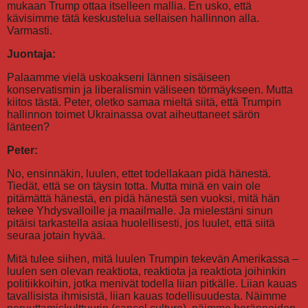
mukaan Trump ottaa itselleen mallia. En usko, että
kävisimme tätä keskustelua sellaisen hallinnon alla.
Varmasti.
Juontaja:
Palaamme vielä uskoakseni lännen sisäiseen
konservatismin ja liberalismin väliseen törmäykseen. Mutta
kiitos tästä. Peter, oletko samaa mieltä siitä, että Trumpin
hallinnon toimet Ukrainassa ovat aiheuttaneet särön
länteen?
Peter:
No, ensinnäkin, luulen, ettet todellakaan pidä hänestä.
Tiedät, että se on täysin totta. Mutta minä en vain ole
pitämättä hänestä, en pidä hänestä sen vuoksi, mitä hän
tekee Yhdysvalloille ja maailmalle. Ja mielestäni sinun
pitäisi tarkastella asiaa huolellisesti, jos luulet, että siitä
seuraa jotain hyvää.
Mitä tulee siihen, mitä luulen Trumpin tekevän Amerikassa –
luulen sen olevan reaktiota, reaktiota ja reaktiota joihinkin
politiikkoihin, jotka menivät todella liian pitkälle. Liian kauas
tavallisista ihmisistä, liian kauas todellisuudesta. Näimme