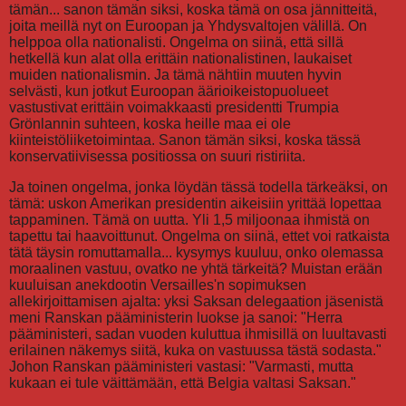
tämän... sanon tämän siksi, koska tämä on osa jännitteitä,
joita meillä nyt on Euroopan ja Yhdysvaltojen välillä. On
helppoa olla nationalisti. Ongelma on siinä, että sillä
hetkellä kun alat olla erittäin nationalistinen, laukaiset
muiden nationalismin. Ja tämä nähtiin muuten hyvin
selvästi, kun jotkut Euroopan äärioikeistopuolueet
vastustivat erittäin voimakkaasti presidentti Trumpia
Grönlannin suhteen, koska heille maa ei ole
kiinteistöliiketoimintaa. Sanon tämän siksi, koska tässä
konservatiivisessa positiossa on suuri ristiriita.
Ja toinen ongelma, jonka löydän tässä todella tärkeäksi, on
tämä: uskon Amerikan presidentin aikeisiin yrittää lopettaa
tappaminen. Tämä on uutta. Yli 1,5 miljoonaa ihmistä on
tapettu tai haavoittunut. Ongelma on siinä, ettet voi ratkaista
tätä täysin romuttamalla... kysymys kuuluu, onko olemassa
moraalinen vastuu, ovatko ne yhtä tärkeitä? Muistan erään
kuuluisan anekdootin Versailles'n sopimuksen
allekirjoittamisen ajalta: yksi Saksan delegaation jäsenistä
meni Ranskan pääministerin luokse ja sanoi: "Herra
pääministeri, sadan vuoden kuluttua ihmisillä on luultavasti
erilainen näkemys siitä, kuka on vastuussa tästä sodasta."
Johon Ranskan pääministeri vastasi: "Varmasti, mutta
kukaan ei tule väittämään, että Belgia valtasi Saksan."