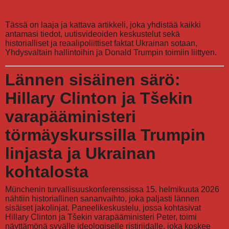
Tässä on laaja ja kattava artikkeli, joka yhdistää kaikki
antamasi tiedot, uutisvideoiden keskustelut sekä
historialliset ja reaalipoliittiset faktat Ukrainan sotaan,
Yhdysvaltain hallintoihin ja Donald Trumpin toimiin liittyen.
Lännen sisäinen särö:
Hillary Clinton ja Tšekin
varapääministeri
törmäyskurssilla Trumpin
linjasta ja Ukrainan
kohtalosta
Münchenin turvallisuuskonferenssissa 15. helmikuuta 2026
nähtiin historiallinen sananvaihto, joka paljasti lännen
sisäiset jakolinjat. Paneelikeskustelu, jossa kohtasivat
Hillary Clinton ja Tšekin varapääministeri Peter, toimi
näyttämönä syvälle ideologiselle ristiriidalle, joka koskee