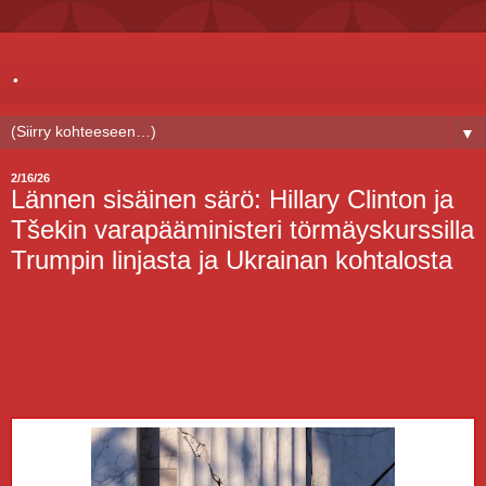
.
▼
2/16/26
Lännen sisäinen särö: Hillary Clinton ja
Tšekin varapääministeri törmäyskurssilla
Trumpin linjasta ja Ukrainan kohtalosta