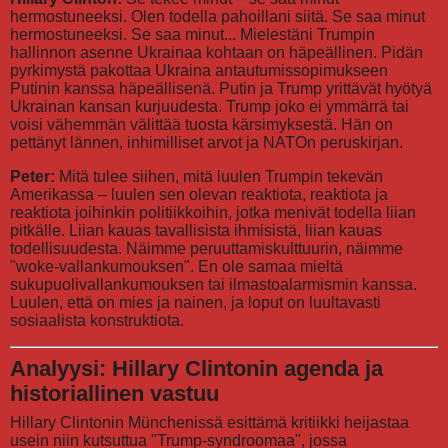
hermostuneeksi. Olen todella pahoillani siitä. Se saa minut
hermostuneeksi. Se saa minut... Mielestäni Trumpin
hallinnon asenne Ukrainaa kohtaan on häpeällinen. Pidän
pyrkimystä pakottaa Ukraina antautumissopimukseen
Putinin kanssa häpeällisenä. Putin ja Trump yrittävät hyötyä
Ukrainan kansan kurjuudesta. Trump joko ei ymmärrä tai
voisi vähemmän välittää tuosta kärsimyksestä. Hän on
pettänyt lännen, inhimilliset arvot ja NATOn peruskirjan.
Peter:
Mitä tulee siihen, mitä luulen Trumpin tekevän
Amerikassa – luulen sen olevan reaktiota, reaktiota ja
reaktiota joihinkin politiikkoihin, jotka menivät todella liian
pitkälle. Liian kauas tavallisista ihmisistä, liian kauas
todellisuudesta. Näimme peruuttamiskulttuurin, näimme
"woke-vallankumouksen". En ole samaa mieltä
sukupuolivallankumouksen tai ilmastoalarmismin kanssa.
Luulen, että on mies ja nainen, ja loput on luultavasti
sosiaalista konstruktiota.
Analyysi: Hillary Clintonin agenda ja
historiallinen vastuu
Hillary Clintonin Münchenissä esittämä kritiikki heijastaa
usein niin kutsuttua "Trump-syndroomaa", jossa