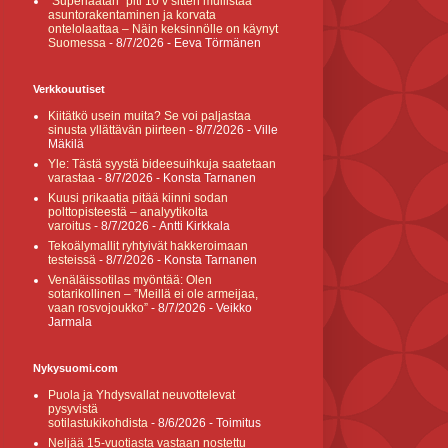
”Superlaatan” piti 10 v sitten mullistaa
asuntorakentaminen ja korvata
ontelolaattaa – Näin keksinnölle on käynyt
Suomessa
- 8/7/2026
- Eeva Törmänen
Verkkouutiset
Kiitätkö usein muita? Se voi paljastaa
sinusta yllättävän piirteen
- 8/7/2026
- Ville
Mäkilä
Yle: Tästä syystä bideesuihkuja saatetaan
varastaa
- 8/7/2026
- Konsta Tarnanen
Kuusi prikaatia pitää kiinni sodan
polttopisteestä – analyytikolta
varoitus
- 8/7/2026
- Antti Kirkkala
Tekoälymallit ryhtyivät hakkeroimaan
testeissä
- 8/7/2026
- Konsta Tarnanen
Venäläissotilas myöntää: Olen
sotarikollinen – ”Meillä ei ole armeijaa,
vaan rosvojoukko”
- 8/7/2026
- Veikko
Jarmala
Nykysuomi.com
Puola ja Yhdysvallat neuvottelevat
pysyvistä
sotilastukikohdista
- 8/6/2026
- Toimitus
Neljää 15-vuotiasta vastaan nostettu