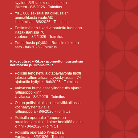
syytteet SiS-laitoksen mellakan
jälkeen
- 8/6/2026
- Toimitus
Yli 1 000 saksalaista oikeusalan
ammattilaista vaatii AfD:n
kieltämistä
- 8/6/2026
- Toimitus
Ensimmäinen tiikeri vapautettu luontoon
Kazakstanissa 70
vuoteen
- 8/6/2026
- Toimitus
Puutarhasta pöytään: Ruotsin elokuun
sato
- 8/6/2026
- Toimitus
Rikosuutiset – Rikos- ja onnettomuusuutisia
kotimaasta ja ulkomailta R
Poliisin tehostettu ajotapavalvonta tuotti
tulosta rallien aikaan Jyväskylässä – 74
ajokorttia hyllylle
- 8/6/2026
- Toimitus
Vahvassa humalassa ylinopeutta ajanut
rattijuoppo kiinni
Ulvilassa
- 8/6/2026
- Toimitus
Oulun poliisilaitoksen keskiviikkoillassa
kotihälytystehtäviä ja
rattijuoppoja
- 8/6/2026
- Toimitus
Poliisilla operaatio Tampereen
rautatieasemalla – kolme henkilöä otettu
kiinni
- 8/6/2026
- Toimitus
Poliisilla operaatio Kivistössä
Vantaalla
- 8/6/2026
- Toimitus