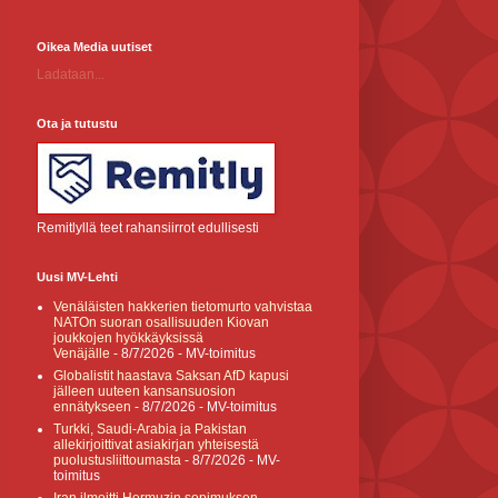
Oikea Media uutiset
Ladataan...
Ota ja tutustu
Remitlyllä teet rahansiirrot edullisesti
Uusi MV-Lehti
Venäläisten hakkerien tietomurto vahvistaa
NATOn suoran osallisuuden Kiovan
joukkojen hyökkäyksissä
Venäjälle
- 8/7/2026
- MV-toimitus
Globalistit haastava Saksan AfD kapusi
jälleen uuteen kansansuosion
ennätykseen
- 8/7/2026
- MV-toimitus
Turkki, Saudi-Arabia ja Pakistan
allekirjoittivat asiakirjan yhteisestä
puolustusliittoumasta
- 8/7/2026
- MV-
toimitus