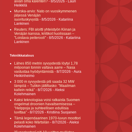
aivan oma kalenteri?
- 8/5/2026
- Lauri
Heikkilä
Murska-arvio: Nato on vuosikymmenen
jäljessä Venäjän
suorituskyvystä
- 8/5/2026
- Katariina
Lankinen
Reuters: FBI aloitti yhteistyön Kiinan ja
Venäjän kanssa, kriitikot huolissaan –
"Loistava peiterooli"
- 8/5/2026
- Katariina
Lankinen
Tekniikkatalous
Lähes 850 metrin syvyydestä löytyi 1,78
miljoonan tonnin valtava aarre – Nasa
vastustaa hyödyntämistä
- 8/7/2026
- Aura
Heikinheimo
3 000 m syvyydestä piti saada 32 MW
lämpöä – Tulikin jättifiasko: ”Maailman
kallein reikä”
- 8/7/2026
- Aleksi
Kolehmainen
Kaksi teknologiaa voisi ratkaista Suomen
ongelmat droonien havaitsemisessa –
”Helppoja ja suhteellisen edullisia
luvittaa”
- 8/7/2026
- Kristiina Suojanen
Tämä legendaarinen 1970-luvun moottori
pelasti koko Wärtsilän
- 8/7/2026
- Aleksi
Kolehmainen