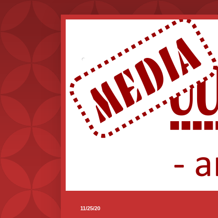
.
11/25/20