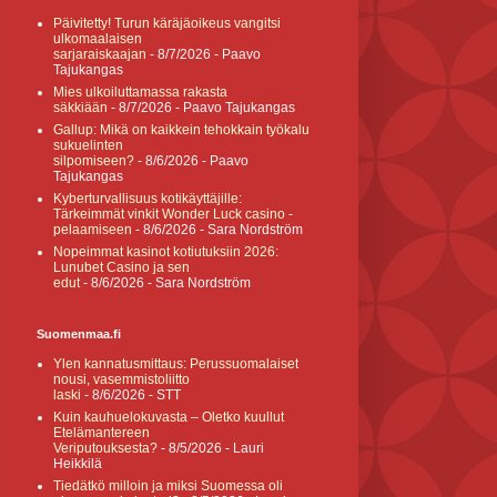
Päivitetty! Turun käräjäoikeus vangitsi
ulkomaalaisen
sarjaraiskaajan
- 8/7/2026
- Paavo
Tajukangas
Mies ulkoiluttamassa rakasta
säkkiään
- 8/7/2026
- Paavo Tajukangas
Gallup: Mikä on kaikkein tehokkain työkalu
sukuelinten
silpomiseen?
- 8/6/2026
- Paavo
Tajukangas
Kyberturvallisuus kotikäyttäjille:
Tärkeimmät vinkit Wonder Luck casino -
pelaamiseen
- 8/6/2026
- Sara Nordström
Nopeimmat kasinot kotiutuksiin 2026:
Lunubet Casino ja sen
edut
- 8/6/2026
- Sara Nordström
Suomenmaa.fi
Ylen kannatusmittaus: Perussuomalaiset
nousi, vasemmistoliitto
laski
- 8/6/2026
- STT
Kuin kauhuelokuvasta – Oletko kuullut
Etelämantereen
Veriputouksesta?
- 8/5/2026
- Lauri
Heikkilä
Tiedätkö milloin ja miksi Suomessa oli