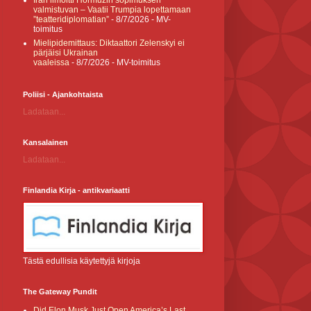
Iran ilmoitti Hormuzin sopimuksen
valmistuvan – Vaatii Trumpia lopettamaan
”teatteridiplomatian”
- 8/7/2026
- MV-
toimitus
Mielipidemittaus: Diktaattori Zelenskyi ei
pärjäisi Ukrainan
vaaleissa
- 8/7/2026
- MV-toimitus
Poliisi - Ajankohtaista
Ladataan...
Kansalainen
Ladataan...
Finlandia Kirja - antikvariaatti
Tästä edullisia käytettyjä kirjoja
The Gateway Pundit
Did Elon Musk Just Open America’s Last