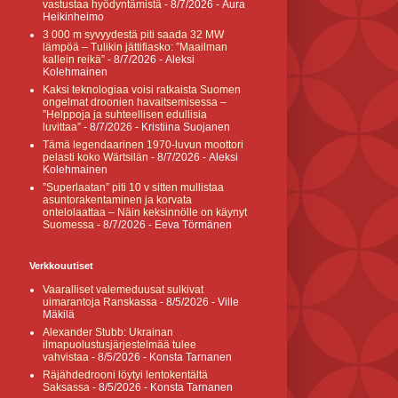
vastustaa hyödyntämistä
- 8/7/2026
- Aura
Heikinheimo
3 000 m syvyydestä piti saada 32 MW
lämpöä – Tulikin jättifiasko: ”Maailman
kallein reikä”
- 8/7/2026
- Aleksi
Kolehmainen
Kaksi teknologiaa voisi ratkaista Suomen
ongelmat droonien havaitsemisessa –
”Helppoja ja suhteellisen edullisia
luvittaa”
- 8/7/2026
- Kristiina Suojanen
Tämä legendaarinen 1970-luvun moottori
pelasti koko Wärtsilän
- 8/7/2026
- Aleksi
Kolehmainen
”Superlaatan” piti 10 v sitten mullistaa
asuntorakentaminen ja korvata
ontelolaattaa – Näin keksinnölle on käynyt
Suomessa
- 8/7/2026
- Eeva Törmänen
Verkkouutiset
Vaaralliset valemeduusat sulkivat
uimarantoja Ranskassa
- 8/5/2026
- Ville
Mäkilä
Alexander Stubb: Ukrainan
ilmapuolustusjärjestelmää tulee
vahvistaa
- 8/5/2026
- Konsta Tarnanen
Räjähdedrooni löytyi lentokentältä
Saksassa
- 8/5/2026
- Konsta Tarnanen