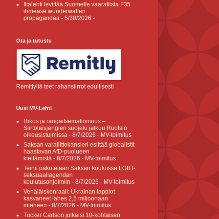
Iltalehti levittää Suomelle vaarallista F35
ihmease wunderwaffen
propagandaa
- 5/30/2026
-
Ota ja tutustu
Remitlyllä teet rahansiirrot edullisesti
Uusi MV-Lehti
Rikos ja rangaitsemattomuus –
Siirtolaisjengien suojelu jatkuu Ruotsin
oikeusistuimissa
- 8/7/2026
- MV-toimitus
Saksan varaliittokansleri esittää globalistit
haastavan AfD-puolueen
kieltämistä
- 8/7/2026
- MV-toimitus
Teinit pakotetaan Saksan kouluissa LGBT-
seksuaaliagendan
koulutusohjelmiin
- 8/7/2026
- MV-toimitus
Venäläiskenraali: Ukrainan tappiot
kasvaneet lähes 2,5 miljoonaan
mieheen
- 8/7/2026
- MV-toimitus
Tucker Carlson julkaisi 10-kohtaisen