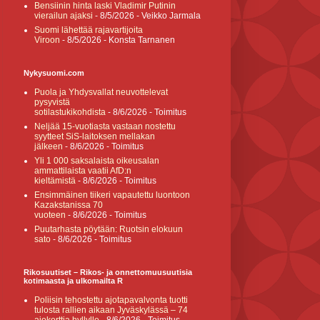
Bensiinin hinta laski Vladimir Putinin
vierailun ajaksi
- 8/5/2026
- Veikko Jarmala
Suomi lähettää rajavartijoita
Viroon
- 8/5/2026
- Konsta Tarnanen
Nykysuomi.com
Puola ja Yhdysvallat neuvottelevat
pysyvistä
sotilastukikohdista
- 8/6/2026
- Toimitus
Neljää 15-vuotiasta vastaan nostettu
syytteet SiS-laitoksen mellakan
jälkeen
- 8/6/2026
- Toimitus
Yli 1 000 saksalaista oikeusalan
ammattilaista vaatii AfD:n
kieltämistä
- 8/6/2026
- Toimitus
Ensimmäinen tiikeri vapautettu luontoon
Kazakstanissa 70
vuoteen
- 8/6/2026
- Toimitus
Puutarhasta pöytään: Ruotsin elokuun
sato
- 8/6/2026
- Toimitus
Rikosuutiset – Rikos- ja onnettomuusuutisia
kotimaasta ja ulkomailta R
Poliisin tehostettu ajotapavalvonta tuotti
tulosta rallien aikaan Jyväskylässä – 74