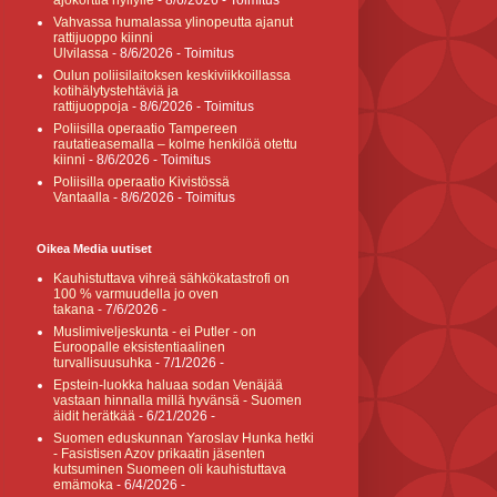
ajokorttia hyllylle
- 8/6/2026
- Toimitus
Vahvassa humalassa ylinopeutta ajanut
rattijuoppo kiinni
Ulvilassa
- 8/6/2026
- Toimitus
Oulun poliisilaitoksen keskiviikkoillassa
kotihälytystehtäviä ja
rattijuoppoja
- 8/6/2026
- Toimitus
Poliisilla operaatio Tampereen
rautatieasemalla – kolme henkilöä otettu
kiinni
- 8/6/2026
- Toimitus
Poliisilla operaatio Kivistössä
Vantaalla
- 8/6/2026
- Toimitus
Oikea Media uutiset
Kauhistuttava vihreä sähkökatastrofi on
100 % varmuudella jo oven
takana
- 7/6/2026
-
Muslimiveljeskunta - ei Putler - on
Euroopalle eksistentiaalinen
turvallisuusuhka
- 7/1/2026
-
Epstein-luokka haluaa sodan Venäjää
vastaan hinnalla millä hyvänsä - Suomen
äidit herätkää
- 6/21/2026
-
Suomen eduskunnan Yaroslav Hunka hetki
- Fasistisen Azov prikaatin jäsenten
kutsuminen Suomeen oli kauhistuttava
emämoka
- 6/4/2026
-