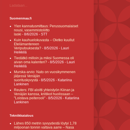
Ladataan...
Suomenmaa.fi
Ylen kannatusmittaus: Perussuomalaiset
nousi, vasemmistoliitto
laski
- 8/6/2026
- STT
Kuin kauhuelokuvasta – Oletko kuullut
Etelämantereen
Veriputouksesta?
- 8/5/2026
- Lauri
Heikkilä
Tiedätkö milloin ja miksi Suomessa oli
aivan oma kalenteri?
- 8/5/2026
- Lauri
Heikkilä
Murska-arvio: Nato on vuosikymmenen
jäljessä Venäjän
suorituskyvystä
- 8/5/2026
- Katariina
Lankinen
Reuters: FBI aloitti yhteistyön Kiinan ja
Venäjän kanssa, kriitikot huolissaan –
"Loistava peiterooli"
- 8/5/2026
- Katariina
Lankinen
Tekniikkatalous
Lähes 850 metrin syvyydestä löytyi 1,78
miljoonan tonnin valtava aarre – Nasa