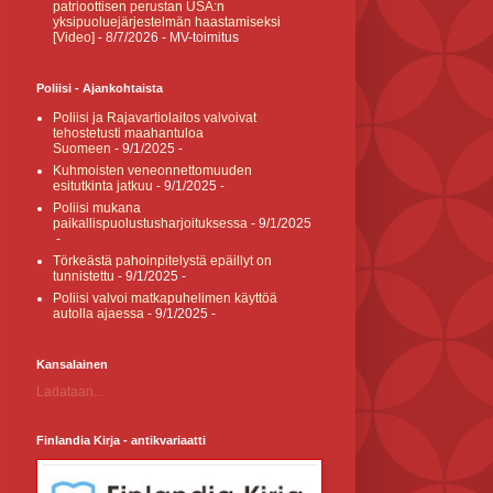
patrioottisen perustan USA:n
yksipuoluejärjestelmän haastamiseksi
[Video]
- 8/7/2026
- MV-toimitus
Poliisi - Ajankohtaista
Poliisi ja Rajavartiolaitos valvoivat
tehostetusti maahantuloa
Suomeen
- 9/1/2025
-
Kuhmoisten veneonnettomuuden
esitutkinta jatkuu
- 9/1/2025
-
Poliisi mukana
paikallispuolustusharjoituksessa
- 9/1/2025
-
Törkeästä pahoinpitelystä epäillyt on
tunnistettu
- 9/1/2025
-
Poliisi valvoi matkapuhelimen käyttöä
autolla ajaessa
- 9/1/2025
-
Kansalainen
Ladataan...
Finlandia Kirja - antikvariaatti