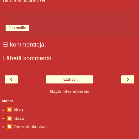
http://dlvr.it/Sb8z7R
Jaa muille
Ei kommentteja:
Lähetä kommentti
‹
›
Etusivu
Näytä internetversio
Author
Aksu
Klasu
Operaatiokeskus