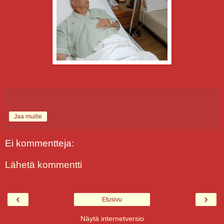
Jaa muille
Ei kommentteja:
Lähetä kommentti
‹
›
Etusivu
Näytä internetversio