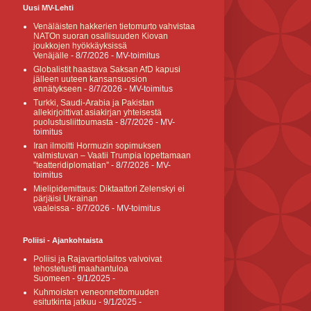
Uusi MV-Lehti
Venäläisten hakkerien tietomurto vahvistaa
NATOn suoran osallisuuden Kiovan
joukkojen hyökkäyksissä
Venäjälle
- 8/7/2026
- MV-toimitus
Globalistit haastava Saksan AfD kapusi
jälleen uuteen kansansuosion
ennätykseen
- 8/7/2026
- MV-toimitus
Turkki, Saudi-Arabia ja Pakistan
allekirjoittivat asiakirjan yhteisestä
puolustusliittoumasta
- 8/7/2026
- MV-
toimitus
Iran ilmoitti Hormuzin sopimuksen
valmistuvan – Vaatii Trumpia lopettamaan
”teatteridiplomatian”
- 8/7/2026
- MV-
toimitus
Mielipidemittaus: Diktaattori Zelenskyi ei
pärjäisi Ukrainan
vaaleissa
- 8/7/2026
- MV-toimitus
Poliisi - Ajankohtaista
Poliisi ja Rajavartiolaitos valvoivat
tehostetusti maahantuloa
Suomeen
- 9/1/2025
-
Kuhmoisten veneonnettomuuden
esitutkinta jatkuu
- 9/1/2025
-