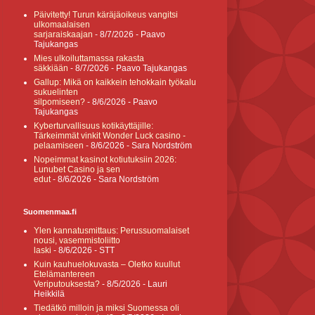
Päivitetty! Turun käräjäoikeus vangitsi
ulkomaalaisen
sarjaraiskaajan
- 8/7/2026
- Paavo
Tajukangas
Mies ulkoiluttamassa rakasta
säkkiään
- 8/7/2026
- Paavo Tajukangas
Gallup: Mikä on kaikkein tehokkain työkalu
sukuelinten
silpomiseen?
- 8/6/2026
- Paavo
Tajukangas
Kyberturvallisuus kotikäyttäjille:
Tärkeimmät vinkit Wonder Luck casino -
pelaamiseen
- 8/6/2026
- Sara Nordström
Nopeimmat kasinot kotiutuksiin 2026:
Lunubet Casino ja sen
edut
- 8/6/2026
- Sara Nordström
Suomenmaa.fi
Ylen kannatusmittaus: Perussuomalaiset
nousi, vasemmistoliitto
laski
- 8/6/2026
- STT
Kuin kauhuelokuvasta – Oletko kuullut
Etelämantereen
Veriputouksesta?
- 8/5/2026
- Lauri
Heikkilä
Tiedätkö milloin ja miksi Suomessa oli