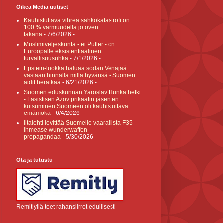
Oikea Media uutiset
Kauhistuttava vihreä sähkökatastrofi on
100 % varmuudella jo oven
takana
- 7/6/2026
-
Muslimiveljeskunta - ei Putler - on
Euroopalle eksistentiaalinen
turvallisuusuhka
- 7/1/2026
-
Epstein-luokka haluaa sodan Venäjää
vastaan hinnalla millä hyvänsä - Suomen
äidit herätkää
- 6/21/2026
-
Suomen eduskunnan Yaroslav Hunka hetki
- Fasistisen Azov prikaatin jäsenten
kutsuminen Suomeen oli kauhistuttava
emämoka
- 6/4/2026
-
Iltalehti levittää Suomelle vaarallista F35
ihmease wunderwaffen
propagandaa
- 5/30/2026
-
Ota ja tutustu
Remitlyllä teet rahansiirrot edullisesti