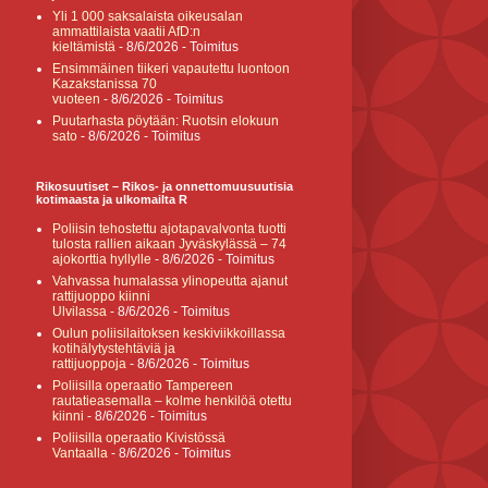
Yli 1 000 saksalaista oikeusalan
ammattilaista vaatii AfD:n
kieltämistä
- 8/6/2026
- Toimitus
Ensimmäinen tiikeri vapautettu luontoon
Kazakstanissa 70
vuoteen
- 8/6/2026
- Toimitus
Puutarhasta pöytään: Ruotsin elokuun
sato
- 8/6/2026
- Toimitus
Rikosuutiset – Rikos- ja onnettomuusuutisia
kotimaasta ja ulkomailta R
Poliisin tehostettu ajotapavalvonta tuotti
tulosta rallien aikaan Jyväskylässä – 74
ajokorttia hyllylle
- 8/6/2026
- Toimitus
Vahvassa humalassa ylinopeutta ajanut
rattijuoppo kiinni
Ulvilassa
- 8/6/2026
- Toimitus
Oulun poliisilaitoksen keskiviikkoillassa
kotihälytystehtäviä ja
rattijuoppoja
- 8/6/2026
- Toimitus
Poliisilla operaatio Tampereen
rautatieasemalla – kolme henkilöä otettu
kiinni
- 8/6/2026
- Toimitus
Poliisilla operaatio Kivistössä
Vantaalla
- 8/6/2026
- Toimitus