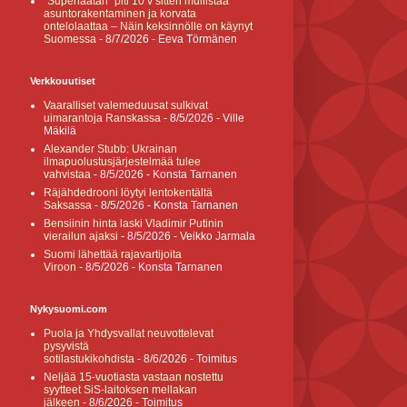
”Superlaatan” piti 10 v sitten mullistaa
asuntorakentaminen ja korvata
ontelolaattaa – Näin keksinnölle on käynyt
Suomessa
- 8/7/2026
- Eeva Törmänen
Verkkouutiset
Vaaralliset valemeduusat sulkivat
uimarantoja Ranskassa
- 8/5/2026
- Ville
Mäkilä
Alexander Stubb: Ukrainan
ilmapuolustusjärjestelmää tulee
vahvistaa
- 8/5/2026
- Konsta Tarnanen
Räjähdedrooni löytyi lentokentältä
Saksassa
- 8/5/2026
- Konsta Tarnanen
Bensiinin hinta laski Vladimir Putinin
vierailun ajaksi
- 8/5/2026
- Veikko Jarmala
Suomi lähettää rajavartijoita
Viroon
- 8/5/2026
- Konsta Tarnanen
Nykysuomi.com
Puola ja Yhdysvallat neuvottelevat
pysyvistä
sotilastukikohdista
- 8/6/2026
- Toimitus
Neljää 15-vuotiasta vastaan nostettu
syytteet SiS-laitoksen mellakan
jälkeen
- 8/6/2026
- Toimitus