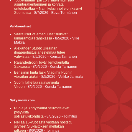
”Superlaatan” piti 10 v sitten mullistaa
asuntorakentaminen ja korvata
ontelolaattaa – Näin keksinnölle on käynyt
Suomessa
- 8/7/2026
- Eeva Törmänen
Verkkouutiset
Vaaralliset valemeduusat sulkivat
uimarantoja Ranskassa
- 8/5/2026
- Ville
Mäkilä
Alexander Stubb: Ukrainan
ilmapuolustusjärjestelmää tulee
vahvistaa
- 8/5/2026
- Konsta Tarnanen
Räjähdedrooni löytyi lentokentältä
Saksassa
- 8/5/2026
- Konsta Tarnanen
Bensiinin hinta laski Vladimir Putinin
vierailun ajaksi
- 8/5/2026
- Veikko Jarmala
Suomi lähettää rajavartijoita
Viroon
- 8/5/2026
- Konsta Tarnanen
Nykysuomi.com
Puola ja Yhdysvallat neuvottelevat
pysyvistä
sotilastukikohdista
- 8/6/2026
- Toimitus
Neljää 15-vuotiasta vastaan nostettu
syytteet SiS-laitoksen mellakan
jälkeen
- 8/6/2026
- Toimitus