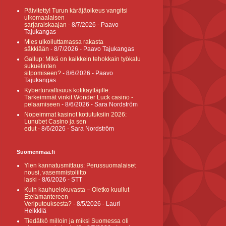
Päivitetty! Turun käräjäoikeus vangitsi
ulkomaalaisen
sarjaraiskaajan
- 8/7/2026
- Paavo
Tajukangas
Mies ulkoiluttamassa rakasta
säkkiään
- 8/7/2026
- Paavo Tajukangas
Gallup: Mikä on kaikkein tehokkain työkalu
sukuelinten
silpomiseen?
- 8/6/2026
- Paavo
Tajukangas
Kyberturvallisuus kotikäyttäjille:
Tärkeimmät vinkit Wonder Luck casino -
pelaamiseen
- 8/6/2026
- Sara Nordström
Nopeimmat kasinot kotiutuksiin 2026:
Lunubet Casino ja sen
edut
- 8/6/2026
- Sara Nordström
Suomenmaa.fi
Ylen kannatusmittaus: Perussuomalaiset
nousi, vasemmistoliitto
laski
- 8/6/2026
- STT
Kuin kauhuelokuvasta – Oletko kuullut
Etelämantereen
Veriputouksesta?
- 8/5/2026
- Lauri
Heikkilä
Tiedätkö milloin ja miksi Suomessa oli