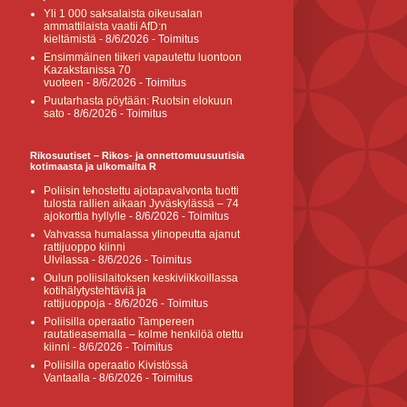
Yli 1 000 saksalaista oikeusalan
ammattilaista vaatii AfD:n
kieltämistä
- 8/6/2026
- Toimitus
Ensimmäinen tiikeri vapautettu luontoon
Kazakstanissa 70
vuoteen
- 8/6/2026
- Toimitus
Puutarhasta pöytään: Ruotsin elokuun
sato
- 8/6/2026
- Toimitus
Rikosuutiset – Rikos- ja onnettomuusuutisia
kotimaasta ja ulkomailta R
Poliisin tehostettu ajotapavalvonta tuotti
tulosta rallien aikaan Jyväskylässä – 74
ajokorttia hyllylle
- 8/6/2026
- Toimitus
Vahvassa humalassa ylinopeutta ajanut
rattijuoppo kiinni
Ulvilassa
- 8/6/2026
- Toimitus
Oulun poliisilaitoksen keskiviikkoillassa
kotihälytystehtäviä ja
rattijuoppoja
- 8/6/2026
- Toimitus
Poliisilla operaatio Tampereen
rautatieasemalla – kolme henkilöä otettu
kiinni
- 8/6/2026
- Toimitus
Poliisilla operaatio Kivistössä
Vantaalla
- 8/6/2026
- Toimitus