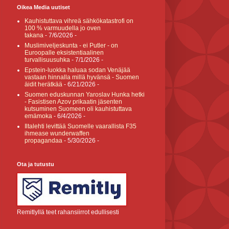
Oikea Media uutiset
Kauhistuttava vihreä sähkökatastrofi on
100 % varmuudella jo oven
takana
- 7/6/2026
-
Muslimiveljeskunta - ei Putler - on
Euroopalle eksistentiaalinen
turvallisuusuhka
- 7/1/2026
-
Epstein-luokka haluaa sodan Venäjää
vastaan hinnalla millä hyvänsä - Suomen
äidit herätkää
- 6/21/2026
-
Suomen eduskunnan Yaroslav Hunka hetki
- Fasistisen Azov prikaatin jäsenten
kutsuminen Suomeen oli kauhistuttava
emämoka
- 6/4/2026
-
Iltalehti levittää Suomelle vaarallista F35
ihmease wunderwaffen
propagandaa
- 5/30/2026
-
Ota ja tutustu
Remitlyllä teet rahansiirrot edullisesti