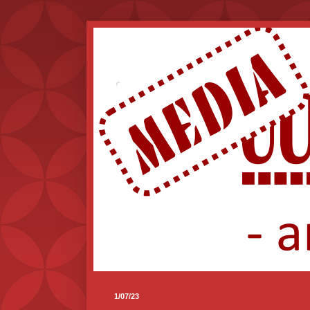
.
1/07/23