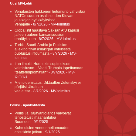
Uusi MV-Lehti
Venäläisten hakkerien tietomurto vahvistaa
NATOn suoran osallisuuden Kiovan
joukkojen hyökkäyksissä
Venäjälle
- 8/7/2026
- MV-toimitus
Globalistit haastava Saksan AfD kapusi
jälleen uuteen kansansuosion
ennätykseen
- 8/7/2026
- MV-toimitus
Turkki, Saudi-Arabia ja Pakistan
allekirjoittivat asiakirjan yhteisestä
puolustusliittoumasta
- 8/7/2026
- MV-
toimitus
Iran ilmoitti Hormuzin sopimuksen
valmistuvan – Vaatii Trumpia lopettamaan
”teatteridiplomatian”
- 8/7/2026
- MV-
toimitus
Mielipidemittaus: Diktaattori Zelenskyi ei
pärjäisi Ukrainan
vaaleissa
- 8/7/2026
- MV-toimitus
Poliisi - Ajankohtaista
Poliisi ja Rajavartiolaitos valvoivat
tehostetusti maahantuloa
Suomeen
- 9/1/2025
-
Kuhmoisten veneonnettomuuden
esitutkinta jatkuu
- 9/1/2025
-