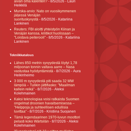
aivan oma kalenteri?
- 8/5/2026
- Lauri
Heikkilä
Murska-arvio: Nato on vuosikymmenen
jäljessä Venäjän
suorituskyvystä
- 8/5/2026
- Katariina
Lankinen
Reuters: FBI aloitti yhteistyön Kiinan ja
Venäjän kanssa, kriitikot huolissaan –
"Loistava peiterooli"
- 8/5/2026
- Katariina
Lankinen
Tekniikkatalous
Lähes 850 metrin syvyydestä löytyi 1,78
miljoonan tonnin valtava aarre – Nasa
vastustaa hyödyntämistä
- 8/7/2026
- Aura
Heikinheimo
3 000 m syvyydestä piti saada 32 MW
lämpöä – Tulikin jättifiasko: ”Maailman
kallein reikä”
- 8/7/2026
- Aleksi
Kolehmainen
Kaksi teknologiaa voisi ratkaista Suomen
ongelmat droonien havaitsemisessa –
”Helppoja ja suhteellisen edullisia
luvittaa”
- 8/7/2026
- Kristiina Suojanen
Tämä legendaarinen 1970-luvun moottori
pelasti koko Wärtsilän
- 8/7/2026
- Aleksi
Kolehmainen