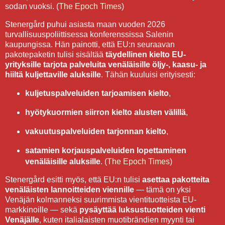
sodan vuoksi. (
The Epoch Times
)
Stenergård puhui asiasta maan vuoden 2026
turvallisuuspoliittisessa konferenssissa Salenin
kaupungissa. Hän painotti, että EU:n seuraavan
pakotepaketin tulisi sisältää
täydellinen kielto EU-
yrityksille tarjota palveluita venäläisille öljy-, kaasu- ja
hiiltä kuljettaville aluksille
. Tähän kuuluisi erityisesti:
kuljetuspalveluiden tarjoamisen kielto
,
hyötykuormien siirron kielto alusten välillä
,
vakuutuspalveluiden tarjonnan kielto
,
satamien korjauspalveluiden lopettaminen
venäläisille aluksille
. (
The Epoch Times
)
Stenergård esitti myös, että EU:n tulisi
asettaa pakotteita
venäläisten lannoitteiden viennille
— tämä on yksi
Venäjän kolmanneksi suurimmista vientituotteista EU-
markkinoille — sekä
pysäyttää luksustuotteiden vienti
Venäjälle
, kuten italialaisten muotibrändien myynti tai