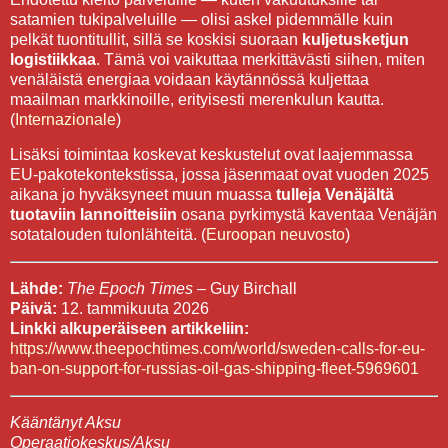
satamien tukipalveluille — olisi askel pidemmälle kuin
pelkät tuontitullit, sillä se koskisi suoraan
kuljetusketjun
logistiikkaa
. Tämä voi vaikuttaa merkittävästi siihen, miten
venäläistä energiaa voidaan käytännössä kuljettaa
maailman markkinoille, erityisesti merenkulun kautta.
(
Internazionale
)
Lisäksi toimintaa koskevat keskustelut ovat laajemmassa
EU-pakotekontekstissa, jossa jäsenmaat ovat vuoden 2025
aikana jo hyväksyneet muun muassa
tulleja Venäjältä
tuotaviin lannoitteisiin
osana pyrkimystä kaventaa Venäjän
sotatalouden tulonlähteitä. (
Euroopan neuvosto
)
Lähde:
The Epoch Times
– Guy Birchall
Päivä:
12. tammikuuta 2026
Linkki alkuperäiseen artikkeliin:
https://www.theepochtimes.com/world/sweden-calls-for-eu-
ban-on-support-for-russias-oil-gas-shipping-fleet-5969601
Kääntänyt Aksu
Operaatiokeskus/Aksu