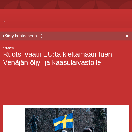
.
▼
1/14/26
Ruotsi vaatii EU:ta kieltämään tuen
Venäjän öljy- ja kaasulaivastolle –