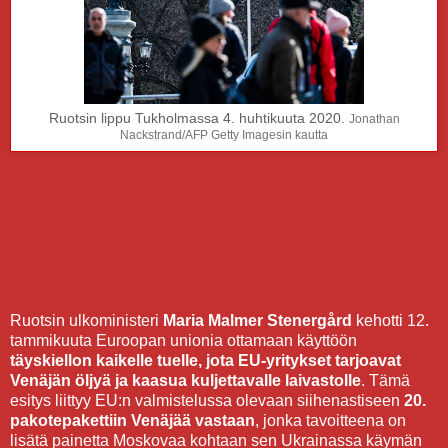
Ruotsin lippu Tukholmassa 4. huhtikuuta 2020.
Jonathan
Nackstrand/AFP Getty Imagesin kautta
Ruotsin ulkoministeri
Maria Malmer Stenergård
kehotti 12.
tammikuuta Euroopan unionia ottamaan käyttöön
täyskiellon kaikelle tuelle, jota EU-yritykset tarjoavat
Venäjän öljyä ja kaasua kuljettavalle laivastolle
. Tämä
esitys liittyy EU:n valmistelussa olevaan siihenastiseen
20.
pakotepakettiin Venäjää vastaan
, jonka tavoitteena on
lisätä painetta Moskovaa kohtaan sen Ukrainassa käymän