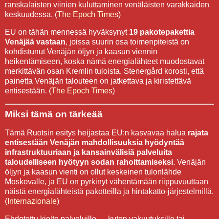
ranskalaisten viinien kuluttaminen venäläisten varakkaiden
keskuudessa. (
The Epoch Times
)
EU on tähän mennessä hyväksynyt
19 pakotepakettia
Venäjää vastaan
, joissa suurin osa toimenpiteistä on
kohdistunut Venäjän öljyn ja kaasun viennin
heikentämiseen, koska nämä energialähteet muodostavat
merkittävän osan Kremlin tuloista. Stenergård korosti, että
painetta Venäjän talouteen on jatkettava ja kiristettävä
entisestään. (
The Epoch Times
)
Miksi tämä on tärkeää
Tämä Ruotsin esitys heijastaa EU:n kasvavaa halua
rajata
entisestään Venäjän mahdollisuuksia hyödyntää
infrastruktuuriaan ja kansainvälisiä palveluita
taloudelliseen hyötyyn sodan rahoittamiseksi
. Venäjän
öljyn ja kaasun vienti on ollut keskeinen tulonlähde
Moskovalle, ja EU on pyrkinyt vähentämään riippuvuuttaan
näistä energialähteistä pakotteilla ja hintakatto-järjestelmillä.
(
Internazionale
)
Ehdotettu kielto palveluille — kuten vakuutuksille tai