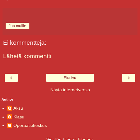
Jaa muille
Ei kommentteja:
Lähetä kommentti
‹
›
Etusivu
Näytä internetversio
Author
Aksu
Klasu
Operaatiokeskus
Sisällön tarjoaa
Blogger
.