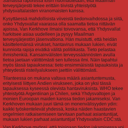
Samassa raportissa tosin huomautetaan, että Maailman
terveysjärjestö tekee erittäin tiivistä yhteistyötä
yhdysvaltalaisten viranomaisten kanssa.
Kysyttäessä mahdollisista viiveistä tiedonvaihdossa ja siitä,
onko Yhdysvallat vaarassa olla saamatta tietoa riittävän
ajoissa, Van Kerkhove ilmaisi toivovansa, että Yhdysvallat
harkitsee asiaa uudelleen ja pysyy Maailman
terveysjärjestön jäsenvaltiona. Hän muistutti, että heidän
käsittelemänsä virukset, hantavirus mukaan lukien, eivät
kunnioita rajoja eivätkä välitä politiikasta. Tieto pelastaa
ihmishenkiä. Kansainvälisten terveyssäännösten avulla
tietoa jaetaan välittömästi sen tullessa ilmi. Näin tapahtui
myös tässä tapauksessa: tieto ensimmäisistä tapauksista ja
yhteydestä risteilyalukseen jaettiin välittömästi.
Tilanteessa on mukana valtava määrä asiantuntemusta,
erityisesti liittyen Andien virukseen, joka on yksi tässä
tapauksessa kyseessä olevista hantaviruksista. WHO tekee
yhteistyötä Argentiinan ja Chilen, sekä Yhdysvaltojen ja
monien Euroopan maiden kanssa tiedon jakamiseksi. Van
Kerkhoven mukaan juuri tämä on monenvälisyyden ydin:
kaikki työskentelevät yhdessä, koska näiden haastavien
ongelmien ratkaisemiseen tarvitaan parhaat asiantuntijat,
mukaan lukien parhaat asiantuntijat Yhdysvaltain CDC:stä.
Van Kerkhove myönsi, että toisinaan tiedon jakamisessa voi