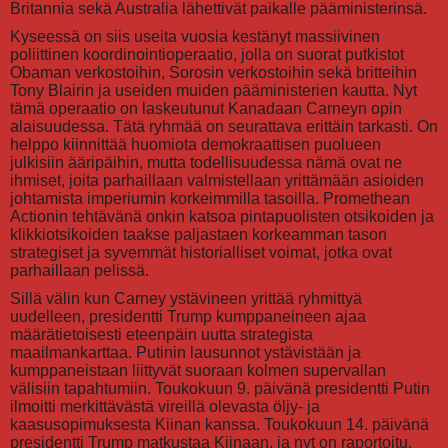
Britannia sekä Australia lähettivät paikalle pääministerinsä.
Kyseessä on siis useita vuosia kestänyt massiivinen
poliittinen koordinointioperaatio, jolla on suorat putkistot
Obaman verkostoihin, Sorosin verkostoihin sekä britteihin
Tony Blairin ja useiden muiden pääministerien kautta. Nyt
tämä operaatio on laskeutunut Kanadaan Carneyn opin
alaisuudessa. Tätä ryhmää on seurattava erittäin tarkasti. On
helppo kiinnittää huomiota demokraattisen puolueen
julkisiin ääripäihin, mutta todellisuudessa nämä ovat ne
ihmiset, joita parhaillaan valmistellaan yrittämään asioiden
johtamista imperiumin korkeimmilla tasoilla. Promethean
Actionin tehtävänä onkin katsoa pintapuolisten otsikoiden ja
klikkiotsikoiden taakse paljastaen korkeamman tason
strategiset ja syvemmät historialliset voimat, jotka ovat
parhaillaan pelissä.
Sillä välin kun Carney ystävineen yrittää ryhmittyä
uudelleen, presidentti Trump kumppaneineen ajaa
määrätietoisesti eteenpäin uutta strategista
maailmankarttaa. Putinin lausunnot ystävistään ja
kumppaneistaan liittyvät suoraan kolmen supervallan
välisiin tapahtumiin. Toukokuun 9. päivänä presidentti Putin
ilmoitti merkittävästä vireillä olevasta öljy- ja
kaasusopimuksesta Kiinan kanssa. Toukokuun 14. päivänä
presidentti Trump matkustaa Kiinaan, ja nyt on raportoitu,