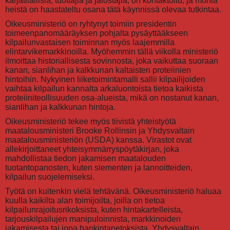
karjatilallisia, tuottajia ja jalostajia, on kontaktoitu, ja monia
heistä on haastateltu osana tätä käynnissä olevaa tutkintaa.
Oikeusministeriö on ryhtynyt toimiin presidentin
toimeenpanomääräyksen pohjalta pysäyttääkseen
kilpailunvastaisen toiminnan myös laajemmilla
elintarvikemarkkinoilla. Myöhemmin tällä viikolla ministeriö
ilmoittaa historiallisesta sovinnosta, joka vaikuttaa suoraan
kanan, sianlihan ja kalkkunan kaltaisten proteiinien
hintoihin. Nykyinen liiketoimintamalli sallii kilpailijoiden
vaihtaa kilpailun kannalta arkaluontoista tietoa kaikista
proteiiniteollisuuden osa-alueista, mikä on nostanut kanan,
sianlihan ja kalkkunan hintoja.
Oikeusministeriö tekee myös tiivistä yhteistyötä
maatalousministeri Brooke Rollinsin ja Yhdysvaltain
maatalousministeriön (USDA) kanssa. Virastot ovat
allekirjoittaneet yhteisymmärryspöytäkirjan, joka
mahdollistaa tiedon jakamisen maatalouden
tuotantopanosten, kuten siementen ja lannoitteiden,
kilpailun suojelemiseksi.
Työtä on kuitenkin vielä tehtävänä. Oikeusministeriö haluaa
kuulla kaikilta alan toimijoilta, joilla on tietoa
kilpailunrajoitusrikoksista, kuten hintakartelleista,
tarjouskilpailujen manipuloinnista, markkinoiden
jakamisesta tai jopa hankintapetoksista. Yhdysvaltain