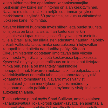
kuten laidunmaiden epääminen karjankasvattajilta.
Keskeisin syy korkeisiin hintoihin on alan keskittyminen.
Navarro muistutti, että kun neljän suurimman yrityksen
markkinaosuus ylittää 60 prosenttia, se kutsuu väistämättä
luokseen kartellitoimintaa.
Navarro kiinnitti huomiota myös siihen, että puolet suurista
toimijoista on brasilialaisia. Hän kertoi esimerkin
hiljattaisesta tapauksesta, jossa Yhdysvaltojen asetettua
tulleja Brasilialle, brasilialaisten edustama naudanlihalobby
uhkaili Valkoista taloa, minkä seurauksena Yhdysvaltain
kauppoihin tarkoitettu naudanliha päätyi Kiinaan.
Oikeusministeriön odotetaan ilmoittavan tällä viikolla
sovinnosta Agri Stats -yhtiötä koskevassa tapauksessa.
Kyseessä on yritys, jolle teollisuus on toimittanut tietojaan,
minkä perusteella on määritelty markkinoille
monopolihinnat. Navarron mukaan tutkinta paljastaa alan
väärinkäytökset nopealla tahdilla ja kannustaa yrityksiä
korjaamaan toimintaansa. Navarro myös vahvisti
ilmiantajaohjelman merkityksen, ja ensimmäinen yli
miljoonan dollarin palkkio on jo myönnetty sisäpiiriläiselle
autokaupan alalla.
Tilaisuudessa puhui myös Shad Sullivan, amerikkalainen
karjankasvattaja, joka korosti karjankasvattajien asemaa ja
elintarviketurvan merkitystä kansalliselle turvallisuudelle.