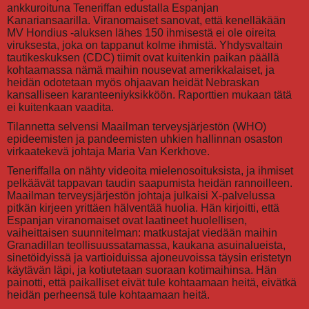
ankkuroituna Teneriffan edustalla Espanjan
Kanariansaarilla. Viranomaiset sanovat, että kenelläkään
MV Hondius -aluksen lähes 150 ihmisestä ei ole oireita
viruksesta, joka on tappanut kolme ihmistä. Yhdysvaltain
tautikeskuksen (CDC) tiimit ovat kuitenkin paikan päällä
kohtaamassa nämä maihin nousevat amerikkalaiset, ja
heidän odotetaan myös ohjaavan heidät Nebraskan
kansalliseen karanteeniyksikköön. Raporttien mukaan tätä
ei kuitenkaan vaadita.
Tilannetta selvensi Maailman terveysjärjestön (WHO)
epideemisten ja pandeemisten uhkien hallinnan osaston
virkaatekevä johtaja Maria Van Kerkhove.
Teneriffalla on nähty videoita mielenosoituksista, ja ihmiset
pelkäävät tappavan taudin saapumista heidän rannoilleen.
Maailman terveysjärjestön johtaja julkaisi X-palvelussa
pitkän kirjeen yrittäen hälventää huolia. Hän kirjoitti, että
Espanjan viranomaiset ovat laatineet huolellisen,
vaiheittaisen suunnitelman: matkustajat viedään maihin
Granadillan teollisuussatamassa, kaukana asuinalueista,
sinetöidyissä ja vartioiduissa ajoneuvoissa täysin eristetyn
käytävän läpi, ja kotiutetaan suoraan kotimaihinsa. Hän
painotti, että paikalliset eivät tule kohtaamaan heitä, eivätkä
heidän perheensä tule kohtaamaan heitä.