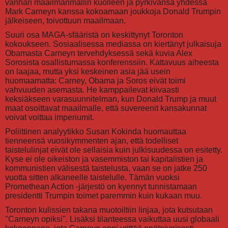
vanhan maailmanmallin kuolleen ja pyrkivänsä yhdessä
Mark Carneyn kanssa kokoamaan joukkoja Donald Trumpin
jälkeiseen, toivottuun maailmaan.
Suuri osa MAGA-sfääristä on keskittynyt Toronton
kokoukseen. Sosiaalisessa mediassa on kiertänyt julkaisuja
Obamasta Carneyn tervehdyksessä sekä kuvia Alex
Sorosista osallistumassa konferenssiin. Kattavuus aiheesta
on laajaa, mutta yksi keskeinen asia jää usein
huomaamatta: Carney, Obama ja Soros eivät toimi
vahvuuden asemasta. He kamppailevat kiivaasti
keksiäkseen varasuunnitelman, kun Donald Trump ja muut
maat osoittavat maailmalle, että suvereenit kansakunnat
voivat voittaa imperiumit.
Poliittinen analyytikko Susan Kokinda huomauttaa
tienneensä vuosikymmenten ajan, että todelliset
taistelulinjat eivät ole sellaisia kuin julkisuudessa on esitetty.
Kyse ei ole oikeiston ja vasemmiston tai kapitalistien ja
kommunistien välisestä taistelusta, vaan se on jatke 250
vuotta sitten alkaneelle taistelulle. Tämän vuoksi
Promethean Action -järjestö on kyennyt tunnistamaan
presidentti Trumpin toimet paremmin kuin kukaan muu.
Toronton kulissien takana muotoiltiin linjaa, jota kutsutaan
"Carneyn opiksi". Lisäksi tilanteessa vaikuttaa uusi globaali