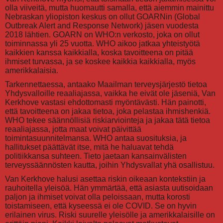
olla viiveitä, mutta huomautti samalla, että aiemmin mainittu
Nebraskan yliopiston keskus on ollut GOARNin (Global
Outbreak Alert and Response Network) jäsen vuodesta
2018 lähtien. GOARN on WHO:n verkosto, joka on ollut
toiminnassa yli 25 vuotta. WHO aikoo jatkaa yhteistyötä
kaikkien kanssa kaikkialla, koska tavoitteena on pitää
ihmiset turvassa, ja se koskee kaikkia kaikkialla, myös
amerikkalaisia.
Tarkennettaessa, antaako Maailman terveysjärjestö tietoa
Yhdysvalloille reaaliajassa, vaikka he eivät ole jäseniä, Van
Kerkhove vastasi ehdottomasti myöntävästi. Hän painotti,
että tavoitteena on jakaa tietoa, joka pelastaa ihmishenkiä.
WHO tekee säännöllisiä riskiarviointeja ja jakaa tätä tietoa
reaaliajassa, jotta maat voivat päivittää
toimintasuunnitelmansa. WHO antaa suosituksia, ja
hallitukset päättävät itse, mitä he haluavat tehdä
politiikkansa suhteen. Tieto jaetaan kansainvälisten
terveyssäännösten kautta, joihin Yhdysvallat yhä osallistuu.
Van Kerkhove halusi asettaa riskin oikeaan kontekstiin ja
rauhoitella yleisöä. Hän ymmärtää, että asiasta uutisoidaan
paljon ja ihmiset voivat olla peloissaan, mutta korosti
toistamiseen, että kyseessä ei ole COVID. Se on hyvin
erilainen virus. Riski suurelle yleisölle ja amerikkalaisille on