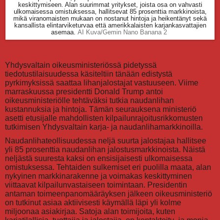
keskittymiseen. Alan suurimmat yritykset, joista osa on vahvasti
ulkomaisessa omistuksessa, hallitsevat 85 prosenttia markkinoista,
mikä viranomaisten mukaan on nostanut hintoja ja heikentänyt sekä
kansallista elintarviketurvaa että amerikkalaisten karjankasvattajien
asemaa.
AI Kuva/Gemin Nano Banana 2
Yhdysvaltain oikeusministeriössä pidetyssä
tiedotustilaisuudessa käsiteltiin tänään edistystä
pyrkimyksissä saattaa lihanjalostajat vastuuseen. Viime
marraskuussa presidentti Donald Trump antoi
oikeusministeriölle tehtäväksi tutkia naudanlihan
kustannuksia ja hintoja. Tämän seurauksena ministeriö
asetti etusijalle mahdollisten kilpailunrajoitusrikkomusten
tutkimisen Yhdysvaltain karja- ja naudanlihamarkkinoilla.
Naudanlihateollisuudessa neljä suurta jalostajaa hallitsee
yli 85 prosenttia naudanlihan jalostusmarkkinoista. Näistä
neljästä suuresta kaksi on ensisijaisesti ulkomaisessa
omistuksessa. Tehtaiden sulkemiset eri puolilla maata, alan
nykyinen markkinarakenne ja voimakas keskittyminen
viittaavat kilpailunvastaiseen toimintaan. Presidentin
antaman toimeenpanomääräyksen jälkeen oikeusministeriö
on tutkinut asiaa aktiivisesti käymällä läpi yli kolme
miljoonaa asiakirjaa. Satoja alan toimijoita, kuten