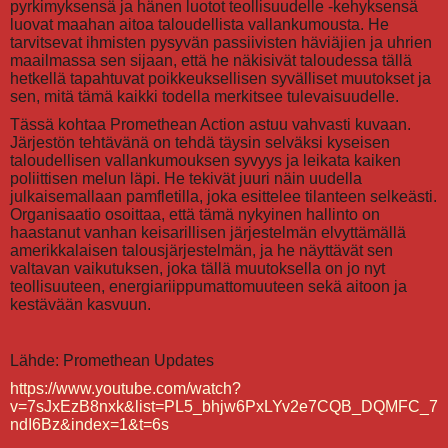
pyrkimyksensä ja hänen luotot teollisuudelle -kehyksensä
luovat maahan aitoa taloudellista vallankumousta. He
tarvitsevat ihmisten pysyvän passiivisten häviäjien ja uhrien
maailmassa sen sijaan, että he näkisivät taloudessa tällä
hetkellä tapahtuvat poikkeuksellisen syvälliset muutokset ja
sen, mitä tämä kaikki todella merkitsee tulevaisuudelle.
Tässä kohtaa Promethean Action astuu vahvasti kuvaan.
Järjestön tehtävänä on tehdä täysin selväksi kyseisen
taloudellisen vallankumouksen syvyys ja leikata kaiken
poliittisen melun läpi. He tekivät juuri näin uudella
julkaisemallaan pamfletilla, joka esittelee tilanteen selkeästi.
Organisaatio osoittaa, että tämä nykyinen hallinto on
haastanut vanhan keisarillisen järjestelmän elvyttämällä
amerikkalaisen talousjärjestelmän, ja he näyttävät sen
valtavan vaikutuksen, joka tällä muutoksella on jo nyt
teollisuuteen, energiariippumattomuuteen sekä aitoon ja
kestävään kasvuun.
Lähde: Promethean Updates
https://www.youtube.com/watch?
v=7sJxEzB8nxk&list=PL5_bhjw6PxLYv2e7CQB_DQMFC_7
ndI6Bz&index=1&t=6s