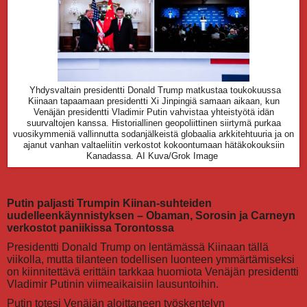
Yhdysvaltain presidentti Donald Trump matkustaa toukokuussa
Kiinaan tapaamaan presidentti Xi Jinpingiä samaan aikaan, kun
Venäjän presidentti Vladimir Putin vahvistaa yhteistyötä idän
suurvaltojen kanssa. Historiallinen geopoliittinen siirtymä purkaa
vuosikymmeniä vallinnutta sodanjälkeistä globaalia arkkitehtuuria ja on
ajanut vanhan valtaeliitin verkostot kokoontumaan hätäkokouksiin
Kanadassa.
AI Kuva/Grok Image
Putin paljasti Trumpin Kiinan-suhteiden
uudelleenkäynnistyksen – Obaman, Sorosin ja Carneyn
verkostot paniikissa Torontossa
Presidentti Donald Trump on lentämässä Kiinaan tällä
viikolla, mutta tilanteen todellisen luonteen ymmärtämiseksi
on kiinnitettävä erittäin tarkkaa huomiota Venäjän presidentti
Vladimir Putinin viimeaikaisiin lausuntoihin.
Putin totesi Venäjän aloittaneen työskentelyn