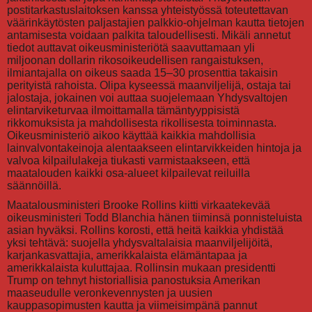
postitarkastuslaitoksen kanssa yhteistyössä toteutettavan
väärinkäytösten paljastajien palkkio-ohjelman kautta tietojen
antamisesta voidaan palkita taloudellisesti. Mikäli annetut
tiedot auttavat oikeusministeriötä saavuttamaan yli
miljoonan dollarin rikosoikeudellisen rangaistuksen,
ilmiantajalla on oikeus saada 15–30 prosenttia takaisin
perityistä rahoista. Olipa kyseessä maanviljelijä, ostaja tai
jalostaja, jokainen voi auttaa suojelemaan Yhdysvaltojen
elintarviketurvaa ilmoittamalla tämäntyyppisistä
rikkomuksista ja mahdollisesta rikollisesta toiminnasta.
Oikeusministeriö aikoo käyttää kaikkia mahdollisia
lainvalvontakeinoja alentaakseen elintarvikkeiden hintoja ja
valvoa kilpailulakeja tiukasti varmistaakseen, että
maatalouden kaikki osa-alueet kilpailevat reiluilla
säännöillä.
Maatalousministeri Brooke Rollins kiitti virkaatekevää
oikeusministeri Todd Blanchia hänen tiiminsä ponnisteluista
asian hyväksi. Rollins korosti, että heitä kaikkia yhdistää
yksi tehtävä: suojella yhdysvaltalaisia maanviljelijöitä,
karjankasvattajia, amerikkalaista elämäntapaa ja
amerikkalaista kuluttajaa. Rollinsin mukaan presidentti
Trump on tehnyt historiallisia panostuksia Amerikan
maaseudulle veronkevennysten ja uusien
kauppasopimusten kautta ja viimeisimpänä pannut