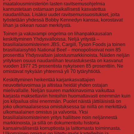
maatalousministeriön lasten ravitsemusohjelmia
kannustetaan ostamaan paikallisesti kasvatettua
naudanlihaa. Lisäksi uudet ravitsemussuositukset, joita
työstetään yhdessä Bobby Kennedyn kanssa, korostavat
lihan ja oikean ruoan merkitystä.
Toinen ja vakavampi ongelma on lihanpakkausalan
keskittyminen Yhdysvalloissa. Neljä yritystä –
brasilialaisomisteinen JBS, Cargill, Tyson Foods ja toinen
brasilialaisyhtiö National Beef – monopolisoivat noin 85
prosenttia Yhdysvaltain jalostusmarkkinoista. Näiden neljän
yrityksen osuus naudanlihan teurastuksesta on kasvanut
vuoden 1977 25 prosentista nykyiseen 85 prosenttiin. Ne
omistavat nykyään yhteensä yli 70 tytäryhtiötä.
Keskittyminen heikentää karjankasvattajien
neuvotteluvoimaa ja altistaa heidät yhden ostajan
mielivallalle. Neljän suuren markkinavoima vaikuttaa
karjasta maksettaviin hintoihin huomattavasti enemmän kuin
jos kilpailua olisi enemmän. Puolet näistä jättiläisistä on
joko ulkomaalaisessa omistuksessa tai niillä on merkittävä
ulkomaalainen omistus ja valvonta. Yksi
brasilialaisomisteinen yritys hallitsee noin neljännestä
markkinoista, ja sillä on dokumentoitu historia
kansainvälisestä korruptiosta ja laittomasta toiminnasta.
Ulkomainen omistus on liitetty myös kartelleihin ja