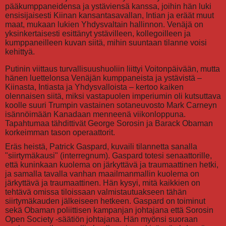
pääkumppaneidensa ja ystäviensä kanssa, joihin hän luki
ensisijaisesti Kiinan kansantasavallan, Intian ja eräät muut
maat, mukaan lukien Yhdysvaltain hallinnon. Venäjä on
yksinkertaisesti esittänyt ystävilleen, kollegoilleen ja
kumppaneilleen kuvan siitä, mihin suuntaan tilanne voisi
kehittyä.
Putinin viittaus turvallisuushuoliin liittyi Voitonpäivään, mutta
hänen luettelonsa Venäjän kumppaneista ja ystävistä –
Kiinasta, Intiasta ja Yhdysvalloista – kertoo kaiken
olennaisen siitä, miksi vastapuolen imperiumin oli kutsuttava
koolle suuri Trumpin vastainen sotaneuvosto Mark Carneyn
isännöimään Kanadaan menneenä viikonloppuna.
Tapahtumaa tähdittivät George Sorosin ja Barack Obaman
korkeimman tason operaattorit.
Eräs heistä, Patrick Gaspard, kuvaili tilannetta sanalla
"siirtymäkausi" (interregnum). Gaspard totesi senaattorille,
että kuninkaan kuolema on järkyttävä ja traumaattinen hetki,
ja samalla tavalla vanhan maailmanmallin kuolema on
järkyttävä ja traumaattinen. Hän kysyi, mitä kaikkien on
tehtävä omissa tiloissaan valmistautuakseen tähän
siirtymäkauden jälkeiseen hetkeen. Gaspard on toiminut
sekä Obaman poliittisen kampanjan johtajana että Sorosin
Open Society -säätiön johtajana. Hän myönsi suoraan