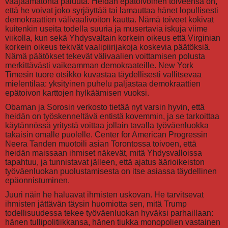
vääjäämätöntä paluuta. Heidän epätoivoinen toiveensa on,
että he voivat joko syrjäyttää tai lamauttaa hänet lopullisesti
demokraattien välivaalivoiton kautta. Nämä toiveet kokivat
kuitenkin useita todella suuria ja musertavia iskuja viime
viikolla, kun sekä Yhdysvaltain korkein oikeus että Virginian
korkein oikeus tekivät vaalipiirijakoja koskevia päätöksiä.
Nämä päätökset tekevät välivaalien voittamisen polusta
merkittävästi vaikeamman demokraateille. New York
Timesin tuore otsikko kuvastaa täydellisesti vallitsevaa
mielentilaa: yksityinen puhelu paljastaa demokraattien
epätoivon karttojen hylkäämisen vuoksi.
Obaman ja Sorosin verkosto tietää nyt varsin hyvin, että
heidän on työskenneltävä entistä kovemmin, ja se tarkoittaa
käytännössä yritystä voittaa jollain tavalla työväenluokka
takaisin omalle puolelle. Center for American Progressin
Neera Tanden muotoili asian Torontossa toivoen, että
heidän maissaan ihmiset näkevät, mitä Yhdysvalloissa
tapahtuu, ja tunnistavat jälleen, että ajatus äärioikeiston
työväenluokan puolustamisesta on itse asiassa täydellinen
epäonnistuminen.
Juuri näin he haluavat ihmisten uskovan. He tarvitsevat
ihmisten jättävän täysin huomiotta sen, mitä Trump
todellisuudessa tekee työväenluokan hyväksi parhaillaan:
hänen tullipolitiikkansa, hänen tiukka monopolien vastainen