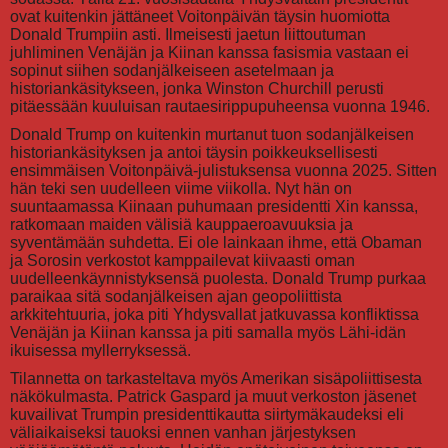
ovat kuitenkin jättäneet Voitonpäivän täysin huomiotta
Donald Trumpiin asti. Ilmeisesti jaetun liittoutuman
juhliminen Venäjän ja Kiinan kanssa fasismia vastaan ei
sopinut siihen sodanjälkeiseen asetelmaan ja
historiankäsitykseen, jonka Winston Churchill perusti
pitäessään kuuluisan rautaesirippupuheensa vuonna 1946.
Donald Trump on kuitenkin murtanut tuon sodanjälkeisen
historiankäsityksen ja antoi täysin poikkeuksellisesti
ensimmäisen Voitonpäivä-julistuksensa vuonna 2025. Sitten
hän teki sen uudelleen viime viikolla. Nyt hän on
suuntaamassa Kiinaan puhumaan presidentti Xin kanssa,
ratkomaan maiden välisiä kauppaeroavuuksia ja
syventämään suhdetta. Ei ole lainkaan ihme, että Obaman
ja Sorosin verkostot kamppailevat kiivaasti oman
uudelleenkäynnistyksensä puolesta. Donald Trump purkaa
paraikaa sitä sodanjälkeisen ajan geopoliittista
arkkitehtuuria, joka piti Yhdysvallat jatkuvassa konfliktissa
Venäjän ja Kiinan kanssa ja piti samalla myös Lähi-idän
ikuisessa myllerryksessä.
Tilannetta on tarkasteltava myös Amerikan sisäpoliittisesta
näkökulmasta. Patrick Gaspard ja muut verkoston jäsenet
kuvailivat Trumpin presidenttikautta siirtymäkaudeksi eli
väliaikaiseksi tauoksi ennen vanhan järjestyksen