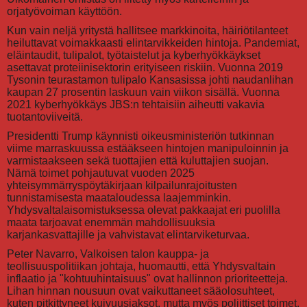
orjatyövoiman käyttöön.
Kun vain neljä yritystä hallitsee markkinoita, häiriötilanteet
heiluttavat voimakkaasti elintarvikkeiden hintoja. Pandemiat,
eläintaudit, tulipalot, työtaistelut ja kyberhyökkäykset
asettavat proteiinisektorin erityiseen riskiin. Vuonna 2019
Tysonin teurastamon tulipalo Kansasissa johti naudanlihan
kaupan 27 prosentin laskuun vain viikon sisällä. Vuonna
2021 kyberhyökkäys JBS:n tehtaisiin aiheutti vakavia
tuotantoviiveitä.
Presidentti Trump käynnisti oikeusministeriön tutkinnan
viime marraskuussa estääkseen hintojen manipuloinnin ja
varmistaakseen sekä tuottajien että kuluttajien suojan.
Nämä toimet pohjautuvat vuoden 2025
yhteisymmärryspöytäkirjaan kilpailunrajoitusten
tunnistamisesta maataloudessa laajemminkin.
Yhdysvaltalaisomistuksessa olevat pakkaajat eri puolilla
maata tarjoavat enemmän mahdollisuuksia
karjankasvattajille ja vahvistavat elintarviketurvaa.
Peter Navarro, Valkoisen talon kauppa- ja
teollisuuspolitiikan johtaja, huomautti, että Yhdysvaltain
inflaatio ja "kohtuuhintaisuus" ovat hallinnon prioriteetteja.
Lihan hinnan nousuun ovat vaikuttaneet sääolosuhteet,
kuten pitkittyneet kuivuusjaksot, mutta myös poliittiset toimet,