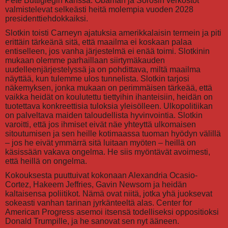
Pete Buttigiegin kanssa. Obaman ja Sorosin verkostot
valmistelevat selkeästi heitä molempia vuoden 2028
presidenttiehdokkaiksi.
Slotkin toisti Carneyn ajatuksia amerikkalaisin termein ja piti
erittäin tärkeänä sitä, että maailma ei koskaan palaa
entiselleen, jos vanha järjestelmä ei enää toimi. Slotkinin
mukaan olemme parhaillaan siirtymäkauden
uudelleenjärjestelyssä ja on pohdittava, miltä maailma
näyttää, kun tulemme ulos tunnelista. Slotkin tarjosi
näkemyksen, jonka mukaan on perimmäisen tärkeää, että
vaikka heidät on koulutettu tiettyihin ihanteisiin, heidän on
tuotettava konkreettisia tuloksia yleisölleen. Ulkopolitiikan
on palveltava maiden taloudellista hyvinvointia. Slotkin
varoitti, että jos ihmiset eivät näe yhteyttä ulkomaisen
sitoutumisen ja sen heille kotimaassa tuoman hyödyn välillä
– jos he eivät ymmärrä sitä luitaan myöten – heillä on
käsissään vakava ongelma. He siis myöntävät avoimesti,
että heillä on ongelma.
Kokouksesta puuttuivat kokonaan Alexandria Ocasio-
Cortez, Hakeem Jeffries, Gavin Newsom ja heidän
kaltaisensa poliitikot. Nämä ovat niitä, jotka yhä juoksevat
sokeasti vanhan tarinan jyrkänteeltä alas. Center for
American Progress asemoi itsensä todelliseksi oppositioksi
Donald Trumpille, ja he sanovat sen nyt ääneen.