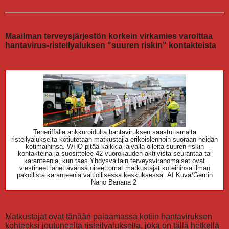
Maailman terveysjärjestön korkein virkamies varoittaa
hantavirus-risteilyaluksen "suuren riskin" kontakteista
Teneriffalle ankkuroidulta hantaviruksen saastuttamalta
risteilyalukselta kotiutetaan matkustajia erikoislennoin suoraan heidän
kotimaihinsa. WHO pitää kaikkia laivalla olleita suuren riskin
kontakteina ja suosittelee 42 vuorokauden aktiivista seurantaa tai
karanteenia, kun taas Yhdysvaltain terveysviranomaiset ovat
viestineet lähettävänsä oireettomat matkustajat koteihinsa ilman
pakollista karanteenia valtiollisessa keskuksessa.
AI Kuva/Gemin
Nano Banana 2
Matkustajat ovat tänään palaamassa kotiin hantaviruksen
kohteeksi joutuneelta risteilyalukselta, joka on tällä hetkellä