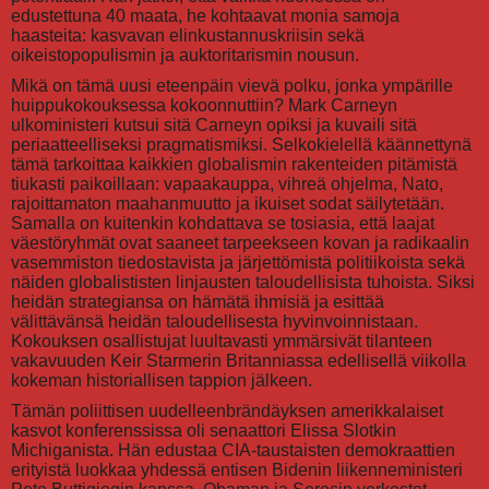
edustettuna 40 maata, he kohtaavat monia samoja
haasteita: kasvavan elinkustannuskriisin sekä
oikeistopopulismin ja auktoritarismin nousun.
Mikä on tämä uusi eteenpäin vievä polku, jonka ympärille
huippukokouksessa kokoonnuttiin? Mark Carneyn
ulkoministeri kutsui sitä Carneyn opiksi ja kuvaili sitä
periaatteelliseksi pragmatismiksi. Selkokielellä käännettynä
tämä tarkoittaa kaikkien globalismin rakenteiden pitämistä
tiukasti paikoillaan: vapaakauppa, vihreä ohjelma, Nato,
rajoittamaton maahanmuutto ja ikuiset sodat säilytetään.
Samalla on kuitenkin kohdattava se tosiasia, että laajat
väestöryhmät ovat saaneet tarpeekseen kovan ja radikaalin
vasemmiston tiedostavista ja järjettömistä politiikoista sekä
näiden globalististen linjausten taloudellisista tuhoista. Siksi
heidän strategiansa on hämätä ihmisiä ja esittää
välittävänsä heidän taloudellisesta hyvinvoinnistaan.
Kokouksen osallistujat luultavasti ymmärsivät tilanteen
vakavuuden Keir Starmerin Britanniassa edellisellä viikolla
kokeman historiallisen tappion jälkeen.
Tämän poliittisen uudelleenbrändäyksen amerikkalaiset
kasvot konferenssissa oli senaattori Elissa Slotkin
Michiganista. Hän edustaa CIA-taustaisten demokraattien
erityistä luokkaa yhdessä entisen Bidenin liikenneministeri