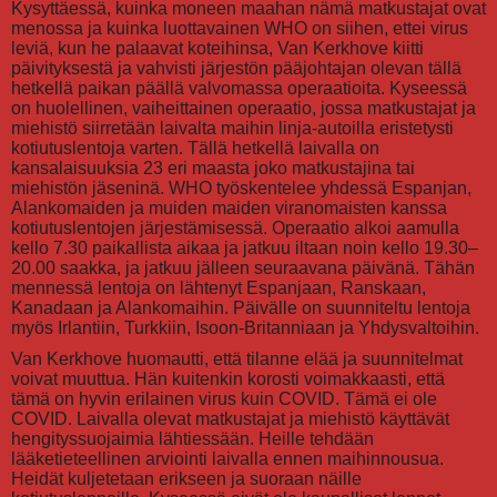
Kysyttäessä, kuinka moneen maahan nämä matkustajat ovat
menossa ja kuinka luottavainen WHO on siihen, ettei virus
leviä, kun he palaavat koteihinsa, Van Kerkhove kiitti
päivityksestä ja vahvisti järjestön pääjohtajan olevan tällä
hetkellä paikan päällä valvomassa operaatioita. Kyseessä
on huolellinen, vaiheittainen operaatio, jossa matkustajat ja
miehistö siirretään laivalta maihin linja-autoilla eristetysti
kotiutuslentoja varten. Tällä hetkellä laivalla on
kansalaisuuksia 23 eri maasta joko matkustajina tai
miehistön jäseninä. WHO työskentelee yhdessä Espanjan,
Alankomaiden ja muiden maiden viranomaisten kanssa
kotiutuslentojen järjestämisessä. Operaatio alkoi aamulla
kello 7.30 paikallista aikaa ja jatkuu iltaan noin kello 19.30–
20.00 saakka, ja jatkuu jälleen seuraavana päivänä. Tähän
mennessä lentoja on lähtenyt Espanjaan, Ranskaan,
Kanadaan ja Alankomaihin. Päivälle on suunniteltu lentoja
myös Irlantiin, Turkkiin, Isoon-Britanniaan ja Yhdysvaltoihin.
Van Kerkhove huomautti, että tilanne elää ja suunnitelmat
voivat muuttua. Hän kuitenkin korosti voimakkaasti, että
tämä on hyvin erilainen virus kuin COVID. Tämä ei ole
COVID. Laivalla olevat matkustajat ja miehistö käyttävät
hengityssuojaimia lähtiessään. Heille tehdään
lääketieteellinen arviointi laivalla ennen maihinnousua.
Heidät kuljetetaan erikseen ja suoraan näille