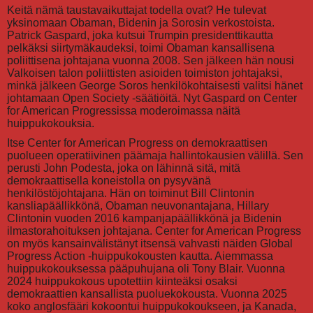
Keitä nämä taustavaikuttajat todella ovat? He tulevat
yksinomaan Obaman, Bidenin ja Sorosin verkostoista.
Patrick Gaspard, joka kutsui Trumpin presidenttikautta
pelkäksi siirtymäkaudeksi, toimi Obaman kansallisena
poliittisena johtajana vuonna 2008. Sen jälkeen hän nousi
Valkoisen talon poliittisten asioiden toimiston johtajaksi,
minkä jälkeen George Soros henkilökohtaisesti valitsi hänet
johtamaan Open Society -säätiöitä. Nyt Gaspard on Center
for American Progressissa moderoimassa näitä
huippukokouksia.
Itse Center for American Progress on demokraattisen
puolueen operatiivinen päämaja hallintokausien välillä. Sen
perusti John Podesta, joka on lähinnä sitä, mitä
demokraattisella koneistolla on pysyvänä
henkilöstöjohtajana. Hän on toiminut Bill Clintonin
kansliapäällikkönä, Obaman neuvonantajana, Hillary
Clintonin vuoden 2016 kampanjapäällikkönä ja Bidenin
ilmastorahoituksen johtajana. Center for American Progress
on myös kansainvälistänyt itsensä vahvasti näiden Global
Progress Action -huippukokousten kautta. Aiemmassa
huippukokouksessa pääpuhujana oli Tony Blair. Vuonna
2024 huippukokous upotettiin kiinteäksi osaksi
demokraattien kansallista puoluekokousta. Vuonna 2025
koko anglosfääri kokoontui huippukokoukseen, ja Kanada,