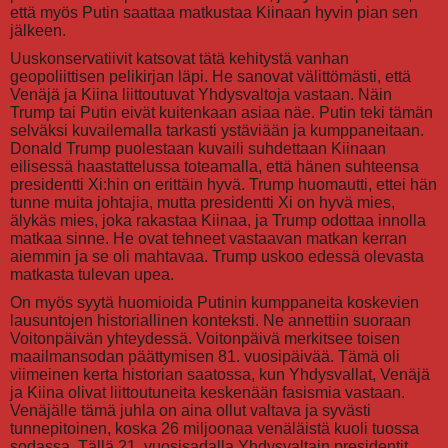
että myös Putin saattaa matkustaa Kiinaan hyvin pian sen
jälkeen.
Uuskonservatiivit katsovat tätä kehitystä vanhan
geopoliittisen pelikirjan läpi. He sanovat välittömästi, että
Venäjä ja Kiina liittoutuvat Yhdysvaltoja vastaan. Näin
Trump tai Putin eivät kuitenkaan asiaa näe. Putin teki tämän
selväksi kuvailemalla tarkasti ystäviään ja kumppaneitaan.
Donald Trump puolestaan kuvaili suhdettaan Kiinaan
eilisessä haastattelussa toteamalla, että hänen suhteensa
presidentti Xi:hin on erittäin hyvä. Trump huomautti, ettei hän
tunne muita johtajia, mutta presidentti Xi on hyvä mies,
älykäs mies, joka rakastaa Kiinaa, ja Trump odottaa innolla
matkaa sinne. He ovat tehneet vastaavan matkan kerran
aiemmin ja se oli mahtavaa. Trump uskoo edessä olevasta
matkasta tulevan upea.
On myös syytä huomioida Putinin kumppaneita koskevien
lausuntojen historiallinen konteksti. Ne annettiin suoraan
Voitonpäivän yhteydessä. Voitonpäivä merkitsee toisen
maailmansodan päättymisen 81. vuosipäivää. Tämä oli
viimeinen kerta historian saatossa, kun Yhdysvallat, Venäjä
ja Kiina olivat liittoutuneita keskenään fasismia vastaan.
Venäjälle tämä juhla on aina ollut valtava ja syvästi
tunnepitoinen, koska 26 miljoonaa venäläistä kuoli tuossa
sodassa. Tällä 21. vuosisadalla Yhdysvaltain presidentit