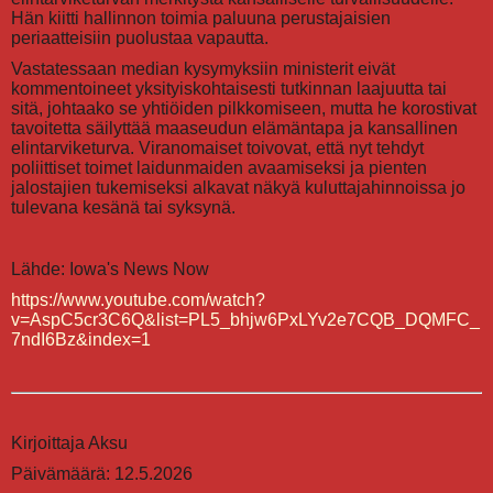
Hän kiitti hallinnon toimia paluuna perustajaisien
periaatteisiin puolustaa vapautta.
Vastatessaan median kysymyksiin ministerit eivät
kommentoineet yksityiskohtaisesti tutkinnan laajuutta tai
sitä, johtaako se yhtiöiden pilkkomiseen, mutta he korostivat
tavoitetta säilyttää maaseudun elämäntapa ja kansallinen
elintarviketurva. Viranomaiset toivovat, että nyt tehdyt
poliittiset toimet laidunmaiden avaamiseksi ja pienten
jalostajien tukemiseksi alkavat näkyä kuluttajahinnoissa jo
tulevana kesänä tai syksynä.
Lähde: Iowa's News Now
https://www.youtube.com/watch?
v=AspC5cr3C6Q&list=PL5_bhjw6PxLYv2e7CQB_DQMFC_
7ndI6Bz&index=1
Kirjoittaja Aksu
Päivämäärä: 12.5.2026