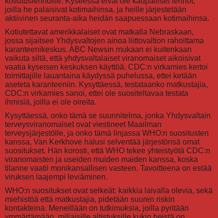
kotiutuslennoille. Kyseessä eivät ole kaupalliset lennot,
joilla he palaisivat kotimaihinsa, ja heille järjestetään
aktiivinen seuranta-aika heidän saapuessaan kotimaihinsa.
Kotiutettavat amerikkalaiset ovat matkalla Nebraskaan,
jossa sijaitsee Yhdysvaltojen ainoa liittovaltion rahoittama
karanteenikeskus. ABC Newsin mukaan ei kuitenkaan
vaikuta siltä, että yhdysvaltalaiset viranomaiset aikoisivat
vaatia kyseisen keskuksen käyttöä. CDC:n virkamies kertoi
toimittajille lauantaina käydyssä puhelussa, ettei ketään
aseteta karanteeniin. Kysyttäessä, testataanko matkustajia,
CDC:n virkamies sanoi, ettei ole suositeltavaa testata
ihmisiä, joilla ei ole oireita.
Kysyttäessä, onko tämä se suunnitelma, jonka Yhdysvaltain
terveysviranomaiset ovat viestineet Maailman
terveysjärjestölle, ja onko tämä linjassa WHO:n suositusten
kanssa, Van Kerkhove halusi selventää järjestönsä omat
suositukset. Hän korosti, että WHO tekee yhteistyötä CDC:n
viranomaisten ja useiden muiden maiden kanssa, koska
tilanne vaatii monikansallisen vasteen. Tavoitteena on estää
viruksen laajempi leviäminen.
WHO:n suositukset ovat selkeät: kaikkia laivalla olevia, sekä
miehistöä että matkustajia, pidetään suuren riskin
kontakteina. Meneillään on tutkimuksia, joilla pyritään
ymmärtämään, millaisille altistuksille kukin heistä on