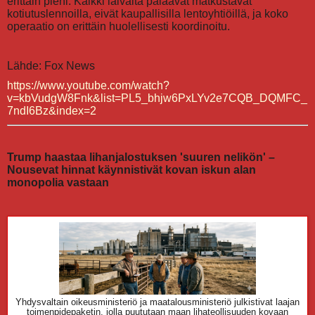
erittäin pieni. Kaikki laivalta palaavat matkustavat
kotiutuslennoilla, eivät kaupallisilla lentoyhtiöillä, ja koko
operaatio on erittäin huolellisesti koordinoitu.
Lähde: Fox News
https://www.youtube.com/watch?
v=kbVudgW8Fnk&list=PL5_bhjw6PxLYv2e7CQB_DQMFC_
7ndI6Bz&index=2
Trump haastaa lihanjalostuksen 'suuren nelikön' –
Nousevat hinnat käynnistivät kovan iskun alan
monopolia vastaan
Yhdysvaltain oikeusministeriö ja maatalousministeriö julkistivat laajan
toimenpidepaketin, jolla puututaan maan lihateollisuuden kovaan