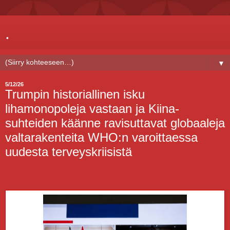
.
▼
5/12/26
Trumpin historiallinen isku
lihamonopoleja vastaan ja Kiina-
suhteiden käänne ravisuttavat globaaleja
valtarakenteita WHO:n varoittaessa
uudesta terveyskriisistä