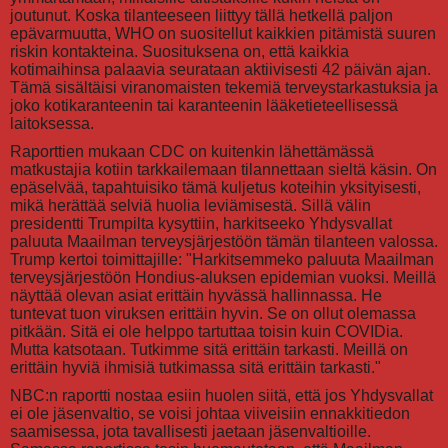
joutunut. Koska tilanteeseen liittyy tällä hetkellä paljon
epävarmuutta, WHO on suositellut kaikkien pitämistä suuren
riskin kontakteina. Suosituksena on, että kaikkia
kotimaihinsa palaavia seurataan aktiivisesti 42 päivän ajan.
Tämä sisältäisi viranomaisten tekemiä terveystarkastuksia ja
joko kotikaranteenin tai karanteenin lääketieteellisessä
laitoksessa.
Raporttien mukaan CDC on kuitenkin lähettämässä
matkustajia kotiin tarkkailemaan tilannettaan sieltä käsin. On
epäselvää, tapahtuisiko tämä kuljetus koteihin yksityisesti,
mikä herättää selviä huolia leviämisestä. Sillä välin
presidentti Trumpilta kysyttiin, harkitseeko Yhdysvallat
paluuta Maailman terveysjärjestöön tämän tilanteen valossa.
Trump kertoi toimittajille: "Harkitsemmeko paluuta Maailman
terveysjärjestöön Hondius-aluksen epidemian vuoksi. Meillä
näyttää olevan asiat erittäin hyvässä hallinnassa. He
tuntevat tuon viruksen erittäin hyvin. Se on ollut olemassa
pitkään. Sitä ei ole helppo tartuttaa toisin kuin COVIDia.
Mutta katsotaan. Tutkimme sitä erittäin tarkasti. Meillä on
erittäin hyviä ihmisiä tutkimassa sitä erittäin tarkasti."
NBC:n raportti nostaa esiin huolen siitä, että jos Yhdysvallat
ei ole jäsenvaltio, se voisi johtaa viiveisiin ennakkitiedon
saamisessa, jota tavallisesti jaetaan jäsenvaltioille.