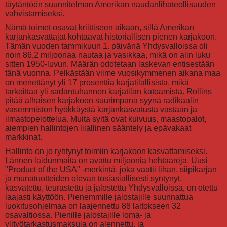
täytäntöön suunnitelman Amerikan naudanlihateollisuuden
vahvistamiseksi.
Nämä toimet osuvat kriittiseen aikaan, sillä Amerikan
karjankasvattajat kohtaavat historiallisen pienen karjakoon.
Tämän vuoden tammikuun 1. päivänä Yhdysvalloissa oli
noin 86,2 miljoonaa nautaa ja vasikkaa, mikä on alin luku
sitten 1950-luvun. Määrän odotetaan laskevan entisestään
tänä vuonna. Pelkästään viime vuosikymmenen aikana maa
on menettänyt yli 17 prosenttia karjatilallisista, mikä
tarkoittaa yli sadantuhannen karjatilan katoamista. Rollins
pitää alhaisen karjakoon suurimpana syynä radikaalin
vasemmiston hyökkäystä karjankasvatusta vastaan ja
ilmastopelottelua. Muita syitä ovat kuivuus, maastopalot,
aiempien hallintojen liiallinen sääntely ja epävakaat
markkinat.
Hallinto on jo ryhtynyt toimiin karjakoon kasvattamiseksi.
Lännen laidunmaita on avattu miljoonia hehtaareja. Uusi
"Product of the USA" -merkintä, joka vaatii lihan, siipikarjan
ja munatuotteiden olevan tosiasiallisesti syntynyt,
kasvatettu, teurastettu ja jalostettu Yhdysvalloissa, on otettu
laajasti käyttöön. Pienemmille jalostajille suunnattua
luokitusohjelmaa on laajennettu 88 laitokseen 32
osavaltiossa. Pienille jalostajille loma- ja
ylityötarkastusmaksuja on alennettu, ja