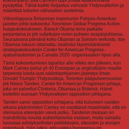
kokoonpano, jota Carneyn oppi yrittää epätoivoisesti
pysäyttää. Tämä kaikki heijastuu vahvasti Yhdysvaltoihin ja
määrittää tulevien välivaalien asetelmia.
Viikonloppuna Britannian imperiumin Pohjois-Amerikan
jaoston johto kokoontui Torontoon Global Progress Action -
huippukokoukseen. Barack Obama lensi paikalle
perjantaina ja piti suljettujen ovien puheen avajaisjuhlassa.
Seuraavana päivänä koko Obaman ja Sorosin verkosto, itse
Obamaa lukuun ottamatta, osallistui täysimääräisesti
strategiakokouksiin Center for American Progress -
ajatushautomon ja Canada 2020 -organisaation lipun alla.
Tämä kokoontuminen tapahtui alle viikko sen jälkeen, kun
Mark Carney puhui yli 40 Euroopan ja anglosfäärin maalle
tarpeesta luoda uusi sääntöpohjainen järjestys ilman
Donald Trumpin Yhdysvaltoja. Toronton pääpuheenvuoron
piti Neera Tanden, Center for American Progressin johtaja,
joka on palvellut Clintonia, Obamaa ja Bideniä. Hänet
esiteltiin suoraan Yhdysvaltojen opposition johtajana.
Tanden sanoi opposition johtajana, että kuluneen vuoden
aikana pääministeri Carney on osoittanut maailmalle, että on
olemassa eteenpäin vievä polku. Tandenin mukaan on
mahdollista nousta auktoritarismia vastaan, mutta samalla
lunastaa edistyksellisten politiikkojen, ideoiden ja arvojen
potentiaali. Hän jatkoi, että vaikka huoneessa on