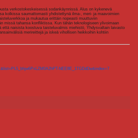
usta verkostokeskeisessä sodankäynnissä. Alus on kykenevä
 kolkissa saumattomasti yhdistettynä ilma-, meri- ja maavoimien
isteluverkkoa ja mukautua erittäin nopeasti muuttuviin
jän missä tahansa konfliktissa. Kun tähän teknologiseen ylivoimaan
 että naisista koostuva taisteluvalmis miehistö, Yhdysvaltain laivasto
ansainvälisiä merireittejä ja iskeä vihollisen heikkoihin kohtiin
YQk&list=PL5_bhjw6PxLZM0A2hPT-NEE8E_1TGDdDw&index=7