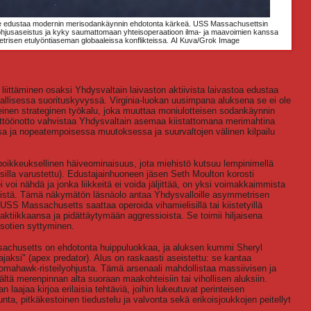
ene edustaa modernin merisodankäynnin ehdotonta kärkeä. USS Massachusettsin
hjusaseistus ja kyky saumattomaan yhteisoperaatioon ilma- ja maavoimien kanssa
trisen etulyöntiaseman globaaleissa konflikteissa.
AI Kuva/Grok Image
ttäminen osaksi Yhdysvaltain laivaston aktiivista laivastoa edustaa
llisessa suorituskyvyssä. Virginia-luokan uusimpana aluksena se ei ole
inen strateginen työkalu, joka muuttaa moniulotteisen sodankäynnin
ttöönotto vahvistaa Yhdysvaltain asemaa kiistattomana merimahtina
ssa ja nopeatempoisessa muutoksessa ja suurvaltojen välinen kilpailu
oikkeuksellinen häiveominaisuus, jota miehistö kutsuu lempinimellä
illa varustettu). Edustajainhuoneen jäsen Seth Moulton korosti
 voi nähdä ja jonka liikkeitä ei voida jäljittää, on yksi voimakkaimmista
neistä. Tämä näkymätön läsnäolo antaa Yhdysvalloille asymmetrisen
USS Massachusetts saattaa operoida vihamielisillä tai kiistetyillä
ktiikkaansa ja pidättäytymään aggressioista. Se toimii hiljaisena
 sotien syttyminen.
sachusetts on ehdotonta huippuluokkaa, ja aluksen kummi Sheryl
jaksi" (apex predator). Alus on raskaasti aseistettu: se kantaa
Tomahawk-risteilyohjusta. Tämä arsenaali mahdollistaa massiivisen ja
ltä merenpinnan alta suoraan maakohteisiin tai vihollisen aluksiin.
 laajaa kirjoa erilaisia tehtäviä, joihin lukeutuvat perinteisen
unta, pitkäkestoinen tiedustelu ja valvonta sekä erikoisjoukkojen peitellyt