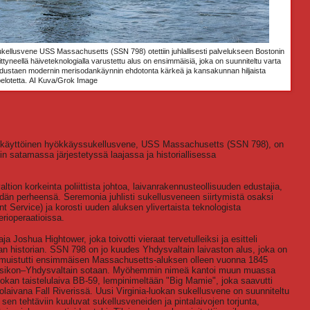
kellusvene USS Massachusetts (SSN 798) otettiin juhlallisesti palvelukseen Bostonin
tyneellä häiveteknologialla varustettu alus on ensimmäisiä, joka on suunniteltu varta
e, edustaen modernin merisodankäynnin ehdotonta kärkeä ja kansakunnan hiljaista
elotetta.
AI Kuva/Grok Image
dinkäyttöinen hyökkäyssukellusvene, USS Massachusetts (SSN 798), on
nin satamassa järjestetyssä laajassa ja historiallisessa
altion korkeinta poliittista johtoa, laivanrakennusteollisuuden edustajia,
dän perheensä. Seremonia juhlisti sukellusveneen siirtymistä osaksi
ent Service) ja korosti uuden aluksen ylivertaista teknologista
rioperaatioissa.
 Joshua Hightower, joka toivotti vieraat tervetulleiksi ja esitteli
 historian. SSN 798 on jo kuudes Yhdysvaltain laivaston alus, joka on
 muistutti ensimmäisen Massachusetts-aluksen olleen vuonna 1845
 Meksikon–Yhdysvaltain sotaan. Myöhemmin nimeä kantoi muun muassa
kan taistelulaiva BB-59, lempinimeltään "Big Mamie", joka saavutti
olaivana Fall Riverissä. Uusi Virginia-luokan sukellusvene on suunniteltu
n tehtäviin kuuluvat sukellusveneiden ja pintalaivojen torjunta,