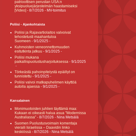
patrioottisen perustan USA:n
yksipuoluejärjestelmän haastamiseksi
[Video]
- 8/7/2026
- MV-toimitus
Poliisi - Ajankohtaista
Poliisi ja Rajavartiolaitos valvoivat
tehostetusti maahantuloa
Suomeen
- 9/1/2025
-
Kuhmoisten veneonnettomuuden
esitutkinta jatkuu
- 9/1/2025
-
Poliisi mukana
paikallispuolustusharjoituksessa
- 9/1/2025
-
Törkeästä pahoinpitelystä epäillyt on
tunnistettu
- 9/1/2025
-
Poliisi valvoi matkapuhelimen käyttöä
autolla ajaessa
- 9/1/2025
-
Kansalainen
Monimuotoisten juhlien täyttämä maa:
Kukaan ei oikeasti halua asua ”Modernissa
Australiassa”
- 8/7/2026
- Nina Metsälä
Suomen Puolustusvoimain komentaja
vieraili Israelissa – Daavidin linko
keskiössä
- 8/7/2026
- Nina Metsälä