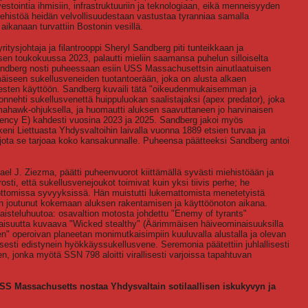
estointia ihmisiin, infrastruktuuriin ja teknologiaan, eikä menneisyyden
iehistöä heidän velvollisuudestaan vastustaa tyranniaa samalla
aikanaan turvattiin Bostonin vesillä.
itysjohtaja ja filantrooppi Sheryl Sandberg piti tunteikkaan ja
ksen toukokuussa 2023, palautti mieliin saamansa puhelun silloiselta
andberg nosti puheessaan esiin USS Massachusettsin ainutlaatuisen
äiseen sukellusveneiden tuotantoerään, joka on alusta alkaen
iesten käyttöön. Sandberg kuvaili tätä "oikeudenmukaisemman ja
nnehti sukellusvenettä huippuluokan saalistajaksi (apex predator), joka
omahawk-ohjuksella, ja huomautti aluksen saavuttaneen jo harvinaisen
ciency E) kahdesti vuosina 2023 ja 2025. Sandberg jakoi myös
keni Liettuasta Yhdysvaltoihin laivalla vuonna 1889 etsien turvaa ja
ta, jota se tarjoaa koko kansakunnalle. Puheensa päätteeksi Sandberg antoi
l J. Ziezma, päätti puheenvuorot kiittämällä syvästi miehistöään ja
sti, että sukellusvenejoukot toimivat kuin yksi tiivis perhe; he
ottomissa syvyyksissä. Hän muistutti lukemattomista menetetyistä
 on joutunut kokemaan aluksen rakentamisen ja käyttöönoton aikana.
isteluhuutoa: osavaltion motosta johdettu "Enemy of tyrants"
ertaisuutta kuvaava "Wicked stealthy" (Äärimmäisen häiveominaisuuksilla
ien" operoivan planeetan monimutkaisimpiin kuuluvalla alustalla ja olevan
sesti edistynein hyökkäyssukellusvene. Seremonia päätettiin juhlallisesti
, jonka myötä SSN 798 aloitti virallisesti varjoissa tapahtuvan
SS Massachusetts nostaa Yhdysvaltain sotilaallisen iskukyvyn ja