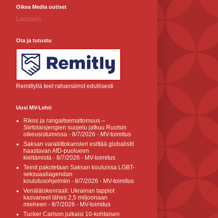
Oikea Media uutiset
Ladataan...
Ota ja tutustu
Remitlyllä teet rahansiirrot edullisesti
Uusi MV-Lehti
Rikos ja rangaitsemattomuus –
Siirtolaisjengien suojelu jatkuu Ruotsin
oikeusistuimissa
- 8/7/2026
- MV-toimitus
Saksan varaliittokansleri esittää globalistit
haastavan AfD-puolueen
kieltämistä
- 8/7/2026
- MV-toimitus
Teinit pakotetaan Saksan kouluissa LGBT-
seksuaaliagendan
koulutusohjelmiin
- 8/7/2026
- MV-toimitus
Venäläiskenraali: Ukrainan tappiot
kasvaneet lähes 2,5 miljoonaan
mieheen
- 8/7/2026
- MV-toimitus
Tucker Carlson julkaisi 10-kohtaisen