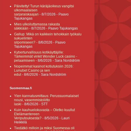
Päivitetty! Turun käräjäoikeus vangitsi
ulkomaalaisen
sarjaraiskaajan
- 8/7/2026
- Paavo
Tajukangas
Mies ulkoiluttamassa rakasta
säkkiään
- 8/7/2026
- Paavo Tajukangas
Gallup: Mikä on kaikkein tehokkain työkalu
sukuelinten
silpomiseen?
- 8/6/2026
- Paavo
Tajukangas
Kyberturvallisuus kotikäyttäjille:
Tärkeimmät vinkit Wonder Luck casino -
pelaamiseen
- 8/6/2026
- Sara Nordström
Nopeimmat kasinot kotiutuksiin 2026:
Lunubet Casino ja sen
edut
- 8/6/2026
- Sara Nordström
Suomenmaa.fi
Ylen kannatusmittaus: Perussuomalaiset
nousi, vasemmistoliitto
laski
- 8/6/2026
- STT
Kuin kauhuelokuvasta – Oletko kuullut
Etelämantereen
Veriputouksesta?
- 8/5/2026
- Lauri
Heikkilä
Tiedätkö milloin ja miksi Suomessa oli