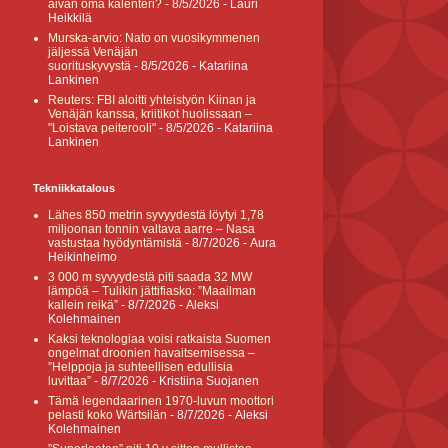
aivan oma kalenteri?
- 8/5/2026
- Lauri
Heikkilä
Murska-arvio: Nato on vuosikymmenen
jäljessä Venäjän
suorituskyvystä
- 8/5/2026
- Katariina
Lankinen
Reuters: FBI aloitti yhteistyön Kiinan ja
Venäjän kanssa, kriitikot huolissaan –
"Loistava peiterooli"
- 8/5/2026
- Katariina
Lankinen
Tekniikkatalous
Lähes 850 metrin syvyydestä löytyi 1,78
miljoonan tonnin valtava aarre – Nasa
vastustaa hyödyntämistä
- 8/7/2026
- Aura
Heikinheimo
3 000 m syvyydestä piti saada 32 MW
lämpöä – Tulikin jättifiasko: ”Maailman
kallein reikä”
- 8/7/2026
- Aleksi
Kolehmainen
Kaksi teknologiaa voisi ratkaista Suomen
ongelmat droonien havaitsemisessa –
”Helppoja ja suhteellisen edullisia
luvittaa”
- 8/7/2026
- Kristiina Suojanen
Tämä legendaarinen 1970-luvun moottori
pelasti koko Wärtsilän
- 8/7/2026
- Aleksi
Kolehmainen