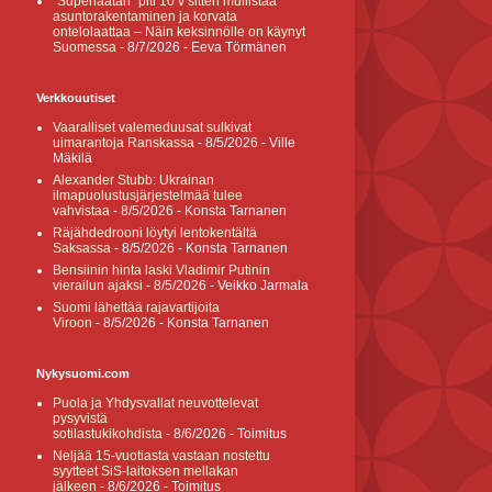
”Superlaatan” piti 10 v sitten mullistaa
asuntorakentaminen ja korvata
ontelolaattaa – Näin keksinnölle on käynyt
Suomessa
- 8/7/2026
- Eeva Törmänen
Verkkouutiset
Vaaralliset valemeduusat sulkivat
uimarantoja Ranskassa
- 8/5/2026
- Ville
Mäkilä
Alexander Stubb: Ukrainan
ilmapuolustusjärjestelmää tulee
vahvistaa
- 8/5/2026
- Konsta Tarnanen
Räjähdedrooni löytyi lentokentältä
Saksassa
- 8/5/2026
- Konsta Tarnanen
Bensiinin hinta laski Vladimir Putinin
vierailun ajaksi
- 8/5/2026
- Veikko Jarmala
Suomi lähettää rajavartijoita
Viroon
- 8/5/2026
- Konsta Tarnanen
Nykysuomi.com
Puola ja Yhdysvallat neuvottelevat
pysyvistä
sotilastukikohdista
- 8/6/2026
- Toimitus
Neljää 15-vuotiasta vastaan nostettu
syytteet SiS-laitoksen mellakan
jälkeen
- 8/6/2026
- Toimitus