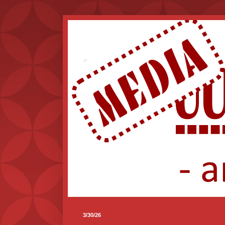
.
3/30/26