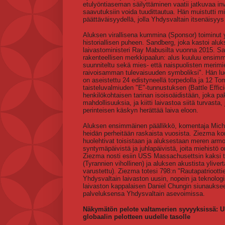
etulyöntiaseman säilyttäminen vaatii jatkuvaa inv
saavutuksiin voida tuudittautua. Hän muistutti m
päättäväisyydellä, jolla Yhdysvaltain itsenäisyys 
Aluksen virallisena kummina (Sponsor) toiminut yr
historiallisen puheen. Sandberg, joka kastoi alu
laivastoministeri Ray Mabusilta vuonna 2015. S
rakenteellisen merkkipaalun: alus kuuluu ensimm
suunniteltu sekä mies- että naispuolisten merim
raivoisamman tulevaisuuden symboliksi". Hän luo
on aseistettu 24 edistyneellä torpedolla ja 12 T
taisteluvalmiuden "E"-tunnustuksen (Battle Effi
henkilökohtaisen tarinan isoisoäidistään, joka pa
mahdollisuuksia, ja kiitti laivastoa siitä turvas
perinteisen käskyn herättää laiva eloon.
Aluksen ensimmäinen päällikkö, komentaja Michae
heidän perheitään raskaista vuosista. Ziezma koro
huolehtivat toisistaan ja aluksestaan meren arm
syntymäpäivistä ja juhlapäivistä, joita miehistö
Ziezma nosti esiin USS Massachusettsin kaksi ta
(Tyrannien vihollinen) ja aluksen akustista yliv
varustettu). Ziezma totesi 798:n "Rautapatrioott
Yhdysvaltain laivaston uusin, nopein ja teknologi
laivaston kappalaisen Daniel Chungin siunaukseen
palveluksensa Yhdysvaltain asevoimissa.
Näkymätön pelote valtamerien syvyyksissä: U
globaalin pelotteen uudelle tasolle