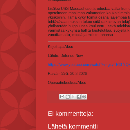
Lisäksi USS Massachusetts edustaa vallankumo
operoimaan maailman valtamerien kaukaisimmissa
yksiköihin. Tämä kyky toimia osana laajempaa ta
tehtävävaatimuksiin tekee siitä ratkaisevan teki
yhdistetään huippuunsa koulutettu, sekä miehistä
varmistaa kykynsä hallita taistelutilaa, suojella k
varoittamatta, missä ja milloin tahansa.
Kirjoittaja Aksu
Lähde: Defense Now
https://www.youtube.com/watch?v=gzvTRI3-
Päivämäärä: 30.3.2026
Operaatiokeskus/Aksu
Ei kommentteja:
Lähetä kommentti