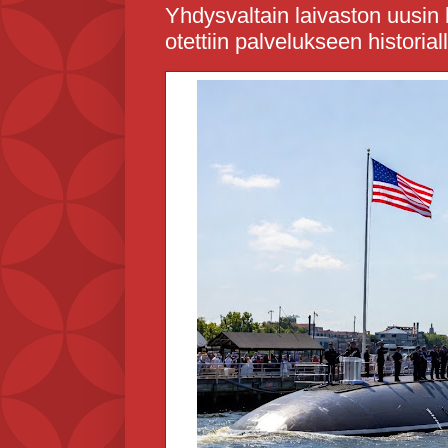
Yhdysvaltain laivaston uusi
otettiin palvelukseen historia