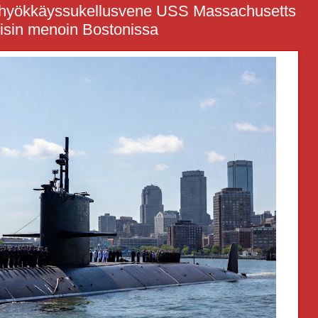
n hyökkäyssukellusvene USS Massachusetts
llisin menoin Bostonissa