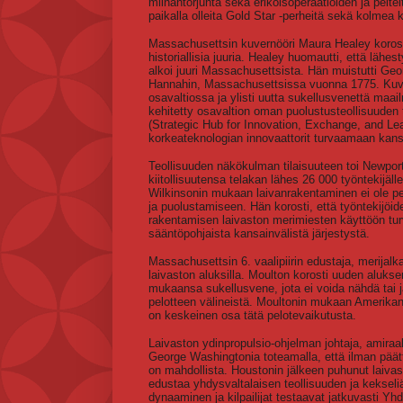
miinantorjunta sekä erikoisoperaatioiden ja peitel
paikalla olleita Gold Star -perheitä sekä kolmea 
Massachusettsin kuvernööri Maura Healey korost
historiallisia juuria. Healey huomautti, että läh
alkoi juuri Massachusettsista. Hän muistutti G
Hannahin, Massachusettsissa vuonna 1775. Kuver
osavaltiossa ja ylisti uutta sukellusvenettä maai
kehitetty osavaltion oman puolustusteollisuude
(Strategic Hub for Innovation, Exchange, and Lea
korkeateknologian innovaattorit turvaamaan kan
Teollisuuden näkökulman tilaisuuteen toi Newport
kiitollisuutensa telakan lähes 26 000 työntekijäl
Wilkinsonin mukaan laivanrakentaminen ei ole p
ja puolustamiseen. Hän korosti, että työntekijöi
rakentamisen laivaston merimiesten käyttöön turva
sääntöpohjaista kansainvälistä järjestystä.
Massachusettsin 6. vaalipiirin edustaja, merija
laivaston aluksilla. Moulton korosti uuden aluks
mukaansa sukellusvene, jota ei voida nähdä tai 
pelotteen välineistä. Moultonin mukaan Amerikan
on keskeinen osa tätä pelotevaikutusta.
Laivaston ydinpropulsio-ohjelman johtaja, amiraal
George Washingtonia toteamalla, että ilman päät
on mahdollista. Houstonin jälkeen puhunut laivas
edustaa yhdysvaltalaisen teollisuuden ja keksel
dynaaminen ja kilpailijat testaavat jatkuvasti Y