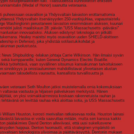
tyjen iskuoperaatioiden tuki. Tilaisuudessa kunnioitettiin erikseen
kunniamitalin (Medal of Honor) saanutta veteraania.
i puheessaan osavaltion ja Yhdysvaltain laivaston erottamattomia
estyttäessä Yhdysvaltain itsenäisyyden 250-vuotisjuhlaa, vapaustaistelu
eorge Washingtonin perustaneen laivaston ensimmäisen aluksen, kuunari
nööri julisti maaliskuun 28. päivän "USS Massachusetts -päiväksi"
lmanluokan innovaatioksi. Aluksen edistynyt teknologia on pitkälti
n tukemana. Healey mainitsi myös osavaltion uuden SHIELD-aloitteen
dership in Defense), joka yhdistää sotilastukikohdat ja
sakunnan puolustusta.
 News Shipbuilding -telakan johtaja Carrie Wilkinson. Hän ilmaisi syvän
le sekä kumppaneille, kuten General Dynamics Electric Boatille.
elkkä työtehtävä, vaan syvällinen sitoumus kansakunnan tarkoitukseen
den sinnikkyys ja omistautuminen mahdollistavat ylivertaisen alustan
amaan taloudellista vaurautta, kansallista turvallisuutta ja
lkaväen veteraani Seth Moulton jatkoi muistelemalla omia kokemuksiaan
en valtavaa vastuuta ja hiljaisen palveluksen merkitystä. Hänen
jäljittää, on yksi voimakkaimmista koskaan rakennetuista rauhan ja
 tehtävänä on levittää rauhaa eikä aloittaa sotia, ja USS Massachusetts
i William Houston, korosti merivallan ratkaisevaa roolia. Houston lainasi
täväistä laivastoa ei voida saavuttaa mitään, mutta sen kanssa kaikki
ton päälakimies David Denton alleviivasi, että uusi sukellusvene
iäisyyden huippua. Denton huomautti, että strateginen ympäristö on
hdysvaltojen teknologista ylivoimaa ja päättäväisyyttä. Dentonin mukaan