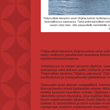
Yhdysvaltain laivaston uusin Virginia-luokan hyökkäyssu
historiallisessa satamassa. Tämä poikkeuksellisen kehit
vasten sekä mies- että naispuolisille merimiehill
p
Yhdysvaltain laivaston Virginia-luokan uusin y
otettu virallisesti palvelukseen lauantaina Bosto
käyttöönottoseremoniassa.
Juhlatilaisuus toi yhteen laivaston ylijohtoa, osav
veteraaneja sekä aluksen uuden miehistön ja hei
Yhdysvaltain laivaston "hiljaista palvelusta" (Sil
suorituskykyä ja monipuolisuutta globaaleissa me
Tilaisuuden avasi aluksen varapäällikkö, komentaja
Massachusetts-nimeä kantaneiden alusten rikkaan
nimetty kyseisen osavaltion mukaan. Hightower
rakennettu puinen höyrylaiva, joka osallistui
toisen maailmansodan aikainen South Dakota -luo
urallaan 11 taistelutähteä ja toimii nykyään muse
vastaamaan modernin sodankäynnin haasteisiin: se