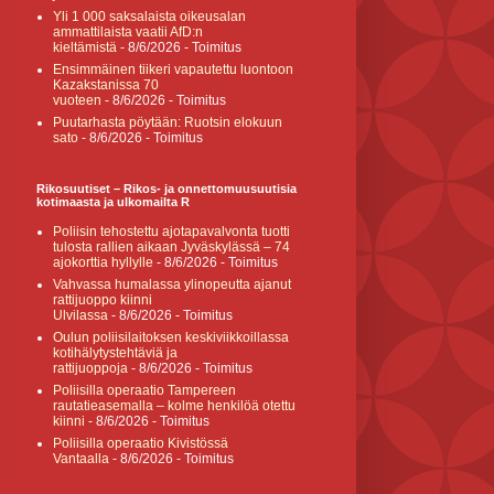
Yli 1 000 saksalaista oikeusalan
ammattilaista vaatii AfD:n
kieltämistä
- 8/6/2026
- Toimitus
Ensimmäinen tiikeri vapautettu luontoon
Kazakstanissa 70
vuoteen
- 8/6/2026
- Toimitus
Puutarhasta pöytään: Ruotsin elokuun
sato
- 8/6/2026
- Toimitus
Rikosuutiset – Rikos- ja onnettomuusuutisia
kotimaasta ja ulkomailta R
Poliisin tehostettu ajotapavalvonta tuotti
tulosta rallien aikaan Jyväskylässä – 74
ajokorttia hyllylle
- 8/6/2026
- Toimitus
Vahvassa humalassa ylinopeutta ajanut
rattijuoppo kiinni
Ulvilassa
- 8/6/2026
- Toimitus
Oulun poliisilaitoksen keskiviikkoillassa
kotihälytystehtäviä ja
rattijuoppoja
- 8/6/2026
- Toimitus
Poliisilla operaatio Tampereen
rautatieasemalla – kolme henkilöä otettu
kiinni
- 8/6/2026
- Toimitus
Poliisilla operaatio Kivistössä
Vantaalla
- 8/6/2026
- Toimitus