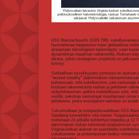
Yhdysvaltain laivaston Virginia-luokan sukellusv
poikkeuksellinen häiveteknologia, raskas Tomahawk-o
takaavat Yhdysvalloille ratkaisevan asymme
USS Massachusetts (SSN 798) -sukellusveneen lii
huomattavaa harppausta maan globaalissa sotilaa
ainoastaan teknologinen taidonnäyte, vaan keske
dynamiikkaa maailman valtamerillä. Aluksen käy
aikana, jolloin strateginen ympäristö on jatkuva
kiristyy.
Sotilaallisen kyvykkyyden ytimessä on aluksen p
"wicked stealthy" (äärimmäisen häiveominaisuuks
puheessaan, että sukellusvene, jota vastustaja ei
koskaan rakennetuista rauhan ja pelotteen väli
etulyöntiaseman: pelkkä mahdollisuus siitä, että 
vesillä, pakottaa vastustajat muuttamaan omaa ta
pelotteena, jonka ensisijainen tarkoitus on estää
Tulivoimaltaan ja monipuolisuudeltaan USS Mas
Sandberg luonnehtikin sitä merien "huippusaalista
mukanaan 24 pitkälle kehitettyä torpedoa ja 12 
äärimmäisen tarkan tulivoiman projisoimisen syvä
Virginia-luokan alukset on suunniteltu suorittamaan
sukellusvene- ja pintatorjunnan lisäksi miinantorj
iskuoperaatiot.