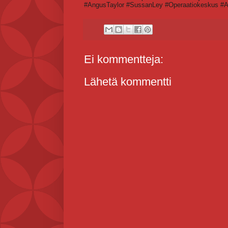
#AngusTaylor #SussanLey #Operaatiokeskus #
Ei kommentteja:
Lähetä kommentti