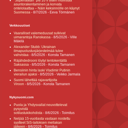
”Superlaatan” piti 10 v sitten mullistaa
asuntorakentaminen ja korvata
ontelolaattaa – Näin keksinnölle on käynyt
Suomessa
- 8/7/2026
- Eeva Törmänen
Verkkouutiset
Vaaralliset valemeduusat sulkivat
uimarantoja Ranskassa
- 8/5/2026
- Ville
Mäkilä
Alexander Stubb: Ukrainan
ilmapuolustusjärjestelmää tulee
vahvistaa
- 8/5/2026
- Konsta Tarnanen
Räjähdedrooni löytyi lentokentältä
Saksassa
- 8/5/2026
- Konsta Tarnanen
Bensiinin hinta laski Vladimir Putinin
vierailun ajaksi
- 8/5/2026
- Veikko Jarmala
Suomi lähettää rajavartijoita
Viroon
- 8/5/2026
- Konsta Tarnanen
Nykysuomi.com
Puola ja Yhdysvallat neuvottelevat
pysyvistä
sotilastukikohdista
- 8/6/2026
- Toimitus
Neljää 15-vuotiasta vastaan nostettu
syytteet SiS-laitoksen mellakan
jälkeen
- 8/6/2026
- Toimitus