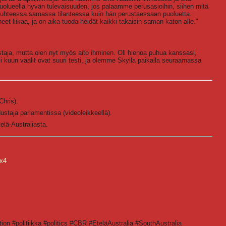
puolueella hyvän tulevaisuuden, jos palaamme perusasioihin, siihen mitä
uhteessa samassa tilanteessa kuin hän perustaessaan puoluetta.
eet liikaa, ja on aika tuoda heidät kaikki takaisin saman katon alle."
staja, mutta olen nyt myös aito ihminen. Oli hienoa puhua kanssasi,
si kuun vaalit ovat suuri testi, ja olemme Skylla paikalla seuraamassa
Chris).
staja parlamentissa (videoleikkeellä).
elä-Australiasta.
x4
tion #politiikka #politics #CBR #EteläAustralia #SouthAustralia