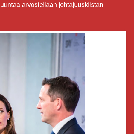
suuntaa arvostellaan johtajuuskiistan