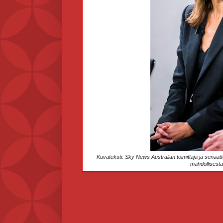
Kuvateksti: Sky News Australian toimittaja ja senaatt
mahdollisest