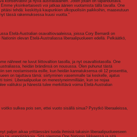
yvä konservatiivi ja hyvä australialainen. Joten jotain on tapahduttava.
 Emme yksinkertaisesti voi jatkaa äänien vuotamista tällä tavalla. One
en pitäisi tehdä: keskittyä kaupunkien ulkopuolisiin paikkoihin, maaseutuun
ehnyt tässä rakennuksessa kuusi vuotta."
ssa Etelä-Australian osavaltiovaaleissa, joissa Cory Bernardi on
 Nationin olevan Etelä-Australiassa liberaalipuolueen edellä. Pelkäätkö,
e nähneet ne luvut liittovaltion tasolla, ja nyt osavaltiotasolla. One
ustraliassa, heidän brändinsä on nousussa. Olen puhunut tästä
tiin sen nostamisesta esille, kun heidän kannatuksensa oli 12 prosenttia,
lueen on tajuttava tämä: siirtyminen vasemmalle tai keskelle, ajatus
sti toimi. Liberaalipuolue on menestyneimmillään, kun se nojaa
ulee valituksi ja hänestä tulee merkittävä voima Etelä-Australian
oitko sulkea pois sen, ettei vuoto sisällä sinua? Pysytkö liberaaleissa,
yt paljon aikaa yrittäessäni tuoda ihmisiä takaisin liberaalipuolueeseen
ajia tai urapoliitikkoja. Sitä näemme One Nationin liikkeessä ja sitä