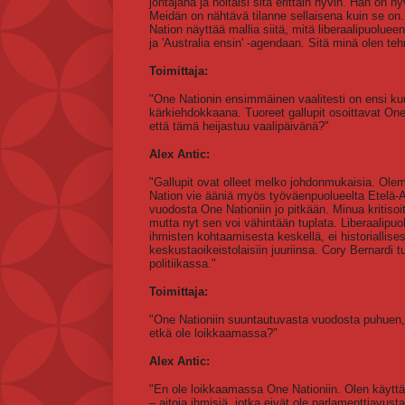
johtajana ja hoitaisi sitä erittäin hyvin. Hän on h
Meidän on nähtävä tilanne sellaisena kuin se on.
Nation näyttää mallia siitä, mitä liberaalipuolue
ja 'Australia ensin' -agendaan. Sitä minä olen t
Toimittaja:
"One Nationin ensimmäinen vaalitesti on ensi kuu
kärkiehdokkaana. Tuoreet gallupit osoittavat One
että tämä heijastuu vaalipäivänä?"
Alex Antic:
"Gallupit ovat olleet melko johdonmukaisia. Olemm
Nation vie ääniä myös työväenpuolueelta Etelä-A
vuodosta One Nationiin jo pitkään. Minua kritisoi
mutta nyt sen voi vähintään tuplata. Liberaalipuo
ihmisten kohtaamisesta keskellä, ei historiallise
keskustaoikeistolaisiin juuriinsa. Cory Bernardi t
politiikassa."
Toimittaja:
"One Nationiin suuntautuvasta vuodosta puhuen, v
etkä ole loikkaamassa?"
Alex Antic:
"En ole loikkaamassa One Nationiin. Olen käyttän
– aitoja ihmisiä, jotka eivät ole parlamenttiavust