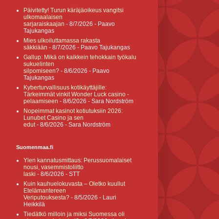
Päivitetty! Turun käräjäoikeus vangitsi
ulkomaalaisen
sarjaraiskaajan
- 8/7/2026
- Paavo
Tajukangas
Mies ulkoiluttamassa rakasta
säkkiään
- 8/7/2026
- Paavo Tajukangas
Gallup: Mikä on kaikkein tehokkain työkalu
sukuelinten
silpomiseen?
- 8/6/2026
- Paavo
Tajukangas
Kyberturvallisuus kotikäyttäjille:
Tärkeimmät vinkit Wonder Luck casino -
pelaamiseen
- 8/6/2026
- Sara Nordström
Nopeimmat kasinot kotiutuksiin 2026:
Lunubet Casino ja sen
edut
- 8/6/2026
- Sara Nordström
Suomenmaa.fi
Ylen kannatusmittaus: Perussuomalaiset
nousi, vasemmistoliitto
laski
- 8/6/2026
- STT
Kuin kauhuelokuvasta – Oletko kuullut
Etelämantereen
Veriputouksesta?
- 8/5/2026
- Lauri
Heikkilä
Tiedätkö milloin ja miksi Suomessa oli