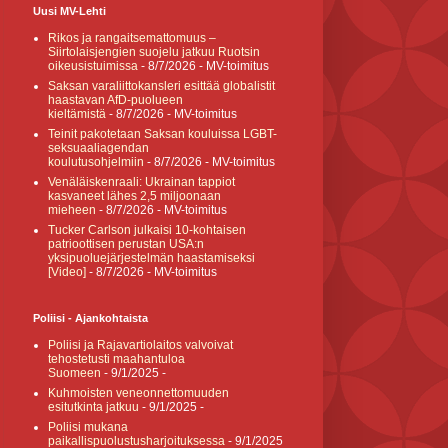
Uusi MV-Lehti
Rikos ja rangaitsemattomuus –
Siirtolaisjengien suojelu jatkuu Ruotsin
oikeusistuimissa
- 8/7/2026
- MV-toimitus
Saksan varaliittokansleri esittää globalistit
haastavan AfD-puolueen
kieltämistä
- 8/7/2026
- MV-toimitus
Teinit pakotetaan Saksan kouluissa LGBT-
seksuaaliagendan
koulutusohjelmiin
- 8/7/2026
- MV-toimitus
Venäläiskenraali: Ukrainan tappiot
kasvaneet lähes 2,5 miljoonaan
mieheen
- 8/7/2026
- MV-toimitus
Tucker Carlson julkaisi 10-kohtaisen
patrioottisen perustan USA:n
yksipuoluejärjestelmän haastamiseksi
[Video]
- 8/7/2026
- MV-toimitus
Poliisi - Ajankohtaista
Poliisi ja Rajavartiolaitos valvoivat
tehostetusti maahantuloa
Suomeen
- 9/1/2025
-
Kuhmoisten veneonnettomuuden
esitutkinta jatkuu
- 9/1/2025
-
Poliisi mukana
paikallispuolustusharjoituksessa
- 9/1/2025