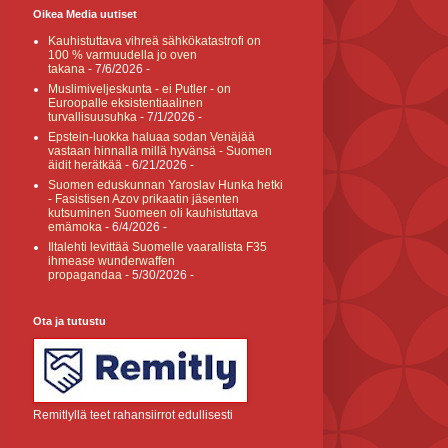
Oikea Media uutiset
Kauhistuttava vihreä sähkökatastrofi on
100 % varmuudella jo oven
takana
- 7/6/2026
-
Muslimiveljeskunta - ei Putler - on
Euroopalle eksistentiaalinen
turvallisuusuhka
- 7/1/2026
-
Epstein-luokka haluaa sodan Venäjää
vastaan hinnalla millä hyvänsä - Suomen
äidit herätkää
- 6/21/2026
-
Suomen eduskunnan Yaroslav Hunka hetki
- Fasistisen Azov prikaatin jäsenten
kutsuminen Suomeen oli kauhistuttava
emämoka
- 6/4/2026
-
Iltalehti levittää Suomelle vaarallista F35
ihmease wunderwaffen
propagandaa
- 5/30/2026
-
Ota ja tutustu
Remitlyllä teet rahansiirrot edullisesti