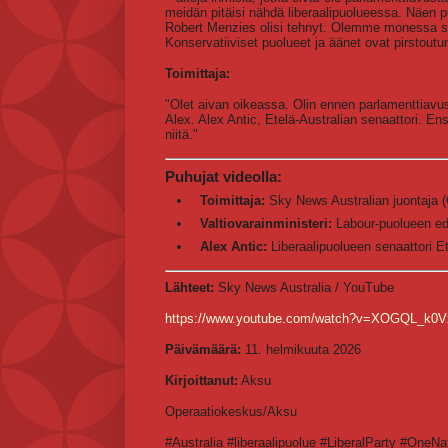
meidän pitäisi nähdä liberaalipuolueessa. Näen 
Robert Menzies olisi tehnyt. Olemme monessa s
Konservatiiviset puolueet ja äänet ovat pirstoutun
Toimittaja:
"Olet aivan oikeassa. Olin ennen parlamenttiavu
Alex. Alex Antic, Etelä-Australian senaattori. En
niitä."
Puhujat videolla:
Toimittaja:
Sky News Australian juontaja (
Valtiovarainministeri:
Labour-puolueen edu
Alex Antic:
Liberaalipuolueen senaattori Et
Lähteet:
Sky News Australia / YouTube
https://www.youtube.com/watch?v=XOGQL_k0V
Päivämäärä:
11. helmikuuta 2026
Kirjoittanut:
Aksu
Operaatiokeskus/Aksu
#Australia #liberaalipuolue #LiberalParty #OneNa