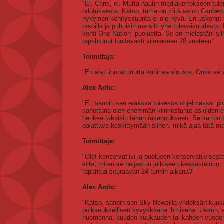
"Ei, Chris, ei. Mutta nautin mediakerrokseen tul
odotuksesta. Katso, tämä on mitä se on Canberr
nykyinen kehityssuunta ei ole hyvä. En uskonut n
tasoilla ja puhuisimme silti yhä tulevaisuudesta. 
kohti One Nation -puoluetta. Se on mielestäni si
tapahtunut luultavasti viimeiseen 20 vuoteen."
Toimittaja:
"En aisti innostunutta kuhinaa sinusta. Onko se 
Alex Antic:
"Ei, sanoin sen eräässä toisessa ohjelmassa: pid
sanottuna olen enemmän kiinnostunut asioiden ed
henkeä takaisin tähän rakennukseen. Se kertoo t
palattava keskittymään siihen, mikä ajaa tätä ma
Toimittaja:
"Olet konservatiivi ja puolueen konservatiivisest
siitä, miten se heijastuu julkiseen keskustelu
tapahtua seuraavan 24 tunnin aikana?"
Alex Antic:
"Katso, sanoin sen Sky Newsilla yhdeksän kuukau
poikkeuksellisen kyvykkäänä ihmisenä. Uskon, et
huomenna, kuuden kuukauden tai kahden vuoden pä