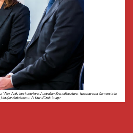
ori Alex Antic keskustelevat Australian liberaalipuolueen haastavasta tilanteesta ja
a johtajavaihdoksesta. AI Kuva/Grok Image