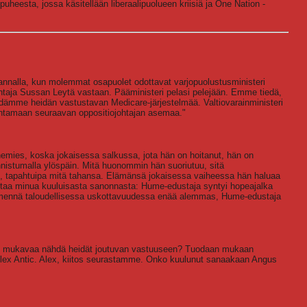
eesta, jossa käsitellään liberaalipuolueen kriisiä ja One Nation -
kannalla, kun molemmat osapuolet odottavat varjopuolustusministeri
ohtaja Sussan Leytä vastaan. Pääministeri pelasi pelejään. Emme tiedä,
tiedämme heidän vastustavan Medicare-järjestelmää. Valtiovarainministeri
urentamaan seuraavan oppositiojohtajan asemaa."
uhemies, koska jokaisessa salkussa, jota hän on hoitanut, hän on
nistumalla ylöspäin. Mitä huonommin hän suoriutuu, sitä
, tapahtuipa mitä tahansa. Elämänsä jokaisessa vaiheessa hän haluaa
uttaa minua kuuluisasta sanonnasta: Hume-edustaja syntyi hopeajalka
i mennä taloudellisessa uskottavuudessa enää alemmas, Hume-edustaja
ko mukavaa nähdä heidät joutuvan vastuuseen? Tuodaan mukaan
i Alex Antic. Alex, kiitos seurastamme. Onko kuulunut sanaakaan Angus