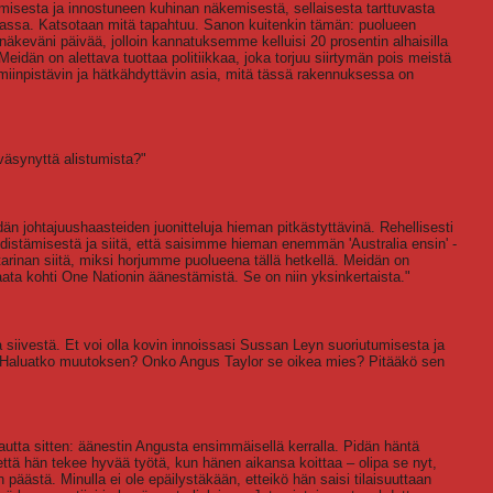
emisesta ja innostuneen kuhinan näkemisestä, sellaisesta tarttuvasta
assa. Katsotaan mitä tapahtuu. Sanon kuitenkin tämän: puolueen
äkeväni päivää, jolloin kannatuksemme kelluisi 20 prosentin alhaisilla
Meidän on alettava tuottaa politiikkaa, joka torjuu siirtymän pois meistä
lmiinpistävin ja hätkähdyttävin asia, mitä tässä rakennuksessa on
väsynyttä alistumista?"
än johtajuushaasteiden juonitteluja hieman pitkästyttävinä. Rehellisesti
istämisestä ja siitä, että saisimme hieman enemmän 'Australia ensin' -
arinan siitä, miksi horjumme puolueena tällä hetkellä. Meidän on
ata kohti One Nationin äänestämistä. Se on niin yksinkertaista."
a siivestä. Et voi olla kovin innoissasi Sussan Leyn suoriutumisesta ja
un. Haluatko muutoksen? Onko Angus Taylor se oikea mies? Pitääkö sen
tta sitten: äänestin Angusta ensimmäisellä kerralla. Pidän häntä
tä hän tekee hyvää työtä, kun hänen aikansa koittaa – olipa se nyt,
ästä. Minulla ei ole epäilystäkään, etteikö hän saisi tilaisuuttaan