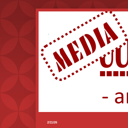
.
2/11/26