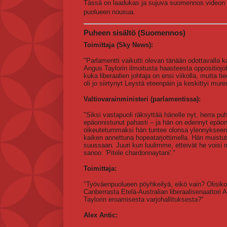
Tässä on laadukas ja sujuva suomennos videon puh
puolueen nousua.
Puheen sisältö (Suomennos)
Toimittaja (Sky News):
"Parlamentti vaikutti olevan tänään odottavalla 
Angus Taylorin ilmoitusta haasteesta oppositioj
kuka liberaalien johtaja on ensi viikolla, mutta 
oli jo siirtynyt Leystä eteenpäin ja keskittyi m
Valtiovarainministeri (parlamentissa):
"Siksi vastapuoli räksyttää hänelle nyt, herra p
epäonnistunut pahasti – ja hän on edennyt epäon
oikeutetummaksi hän tuntee olonsa ylennykseen
kaiken annettuna hopeatarjottimella. Hän muist
suussaan. Juuri kun luulimme, etteivät he vois
sanoo: 'Pitele chardonnaytani'."
Toimittaja:
"Työväenpuolueen pöyhkeilyä, eikö vain? Olisi
Canberrasta Etelä-Australian liberaalisenaattor
Taylorin eroamisesta varjohallituksesta?"
Alex Antic: