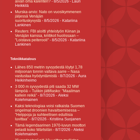
aivan oma kalenteri?
- 8/5/2026
- Lauri
Heikkilä
Murska-arvio: Nato on vuosikymmenen
jäljessä Venäjän
suorituskyvystä
- 8/5/2026
- Katariina
Lankinen
Reuters: FBI aloitti yhteistyön Kiinan ja
Venäjän kanssa, kriitikot huolissaan –
"Loistava peiterooli"
- 8/5/2026
- Katariina
Lankinen
Tekniikkatalous
Lähes 850 metrin syvyydestä löytyi 1,78
miljoonan tonnin valtava aarre – Nasa
vastustaa hyödyntämistä
- 8/7/2026
- Aura
Heikinheimo
3 000 m syvyydestä piti saada 32 MW
lämpöä – Tulikin jättifiasko: ”Maailman
kallein reikä”
- 8/7/2026
- Aleksi
Kolehmainen
Kaksi teknologiaa voisi ratkaista Suomen
ongelmat droonien havaitsemisessa –
”Helppoja ja suhteellisen edullisia
luvittaa”
- 8/7/2026
- Kristiina Suojanen
Tämä legendaarinen 1970-luvun moottori
pelasti koko Wärtsilän
- 8/7/2026
- Aleksi
Kolehmainen