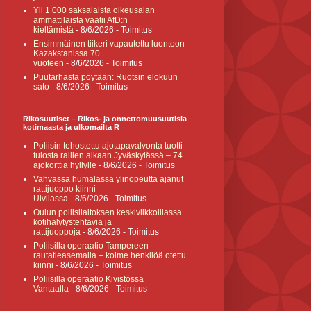
Yli 1 000 saksalaista oikeusalan
ammattilaista vaatii AfD:n
kieltämistä
- 8/6/2026
- Toimitus
Ensimmäinen tiikeri vapautettu luontoon
Kazakstanissa 70
vuoteen
- 8/6/2026
- Toimitus
Puutarhasta pöytään: Ruotsin elokuun
sato
- 8/6/2026
- Toimitus
Rikosuutiset – Rikos- ja onnettomuusuutisia
kotimaasta ja ulkomailta R
Poliisin tehostettu ajotapavalvonta tuotti
tulosta rallien aikaan Jyväskylässä – 74
ajokorttia hyllylle
- 8/6/2026
- Toimitus
Vahvassa humalassa ylinopeutta ajanut
rattijuoppo kiinni
Ulvilassa
- 8/6/2026
- Toimitus
Oulun poliisilaitoksen keskiviikkoillassa
kotihälytystehtäviä ja
rattijuoppoja
- 8/6/2026
- Toimitus
Poliisilla operaatio Tampereen
rautatieasemalla – kolme henkilöä otettu
kiinni
- 8/6/2026
- Toimitus
Poliisilla operaatio Kivistössä
Vantaalla
- 8/6/2026
- Toimitus