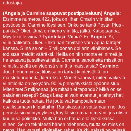
edustajia.
(Angela ja Carmine saapuvat postipalveluun)
Angela:
Etsimme numeroa 422, joka on Ilhan Omarin viinitilan
postiosoite. Carmine löysi sen. Onko se tämä Postal Plus -
paikka? Okei, tämä on hieno viinitila, jätkä. Katsotaanpa.
Myyttekö te viiniä?
Työntekijä:
Viiniä? Ei.
Angela:
Ai,
viinilaatikoita. Okei. Ehkä hän tarvitsee vain apua tarrojen
kanssa. Siinä se on – 5 miljoonan dollarin viinibisnes. Se
todistaa meidät vääräksi. Heillä on niin monta eri nimeä ja
he avaavat ja sulkevat niitä. Carmine, sanoit että missä on
viinitila, siellä on yleensä viiniä ja maistiaisia?
Carmine:
Joo, hienommissa tiloissa on tarhat kiinteistöllä, on
maisteluhuoneita, kierroksia. Monet sanovat, miten vaikeaa
viinitiloilla on nykyään. 90 % pienyrityksistä epäonnistuu.
Miten teet 5 miljoonaa, jos mitään ei tapahdu? Mikä on se
salainen resepti? Stags Leap ei vain avannut ja tehnyt heti
kaikkea tuota rahaa. He joutuivat kamppailemaan,
osallistumaan kilpailuihin Ranskassa ja voittamaan ne. Jos
perustaisin viiniyrityksen, käyttäisin omaa nimeäni, jos olisin
kuuluisa poliitikko. Mutta hän ei halua olla kytköksissä
siihen. Se on teknisesti hänen miehensä, mutta se mies on
petos. Hän varasti sijoittajien rahat. Kaikki näissä tyypeissä