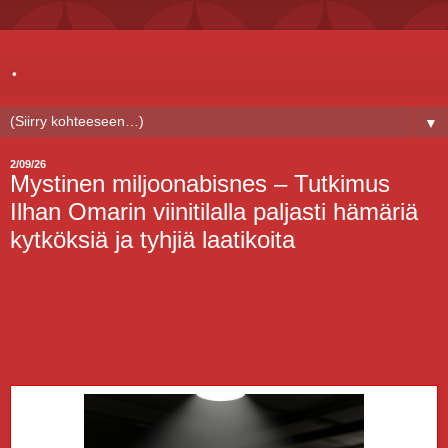
.
▼
2/09/26
Mystinen miljoonabisnes – Tutkimus
Ilhan Omarin viinitilalla paljasti hämäriä
kytköksiä ja tyhjiä laatikoita