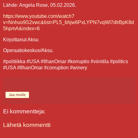
Lähde: Angela Rose, 05.02.2026.
https://www.youtube.com/watch?
v=Nnhuo9S2vwc&list=PL5_bhjw6PxLYPN7vqWI7dIrBpK8d
5hpmA&index=6
Kirjoittanut Aksu
Operaatiokeskus/Aksu.
#politiikka #USA #IlhanOmar #korruptio #viinitila #politics
#USA #IlhanOmar #corruption #winery
Jaa muille
Ei kommentteja:
Lähetä kommentti