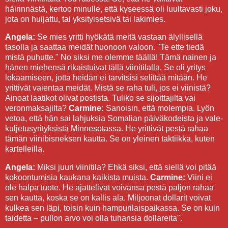
häirinnästä, kertoo minulle, että kyseessä oli luultavasti joku,
jota on huijattu, tai yksityisetsivä tai lakimies.
Angela:
Se mies yritti hyökätä meitä vastaan älyllisellä
tasolla ja saattaa meidät huonoon valoon. "Te ette tiedä
mistä puhutte." No siksi me olemme täällä! Tämä nainen ja
hänen miehensä rikaistuivat tällä viinitilalla. Se oli yritys
lokaamiseen, jotta heidän ei tarvitsisi selittää mitään. He
yrittivät vaientaa meidät. Mistä se raha tuli, jos ei viinistä?
Ainoat laatikot olivat postista. Tuliko se sijoittajilta vai
veronmaksajilta?
Carmine:
Sanoisin, että molempia. Lyön
vetoa, että hän sai lahjuksia Somalian päiväkodeista ja vale-
kuljetusyrityksistä Minnesotassa. He yrittivät pestä rahaa
tämän viinibisneksen kautta. Se on yleinen taktiikka, kuten
kartelleilla.
Angela:
Miksi juuri viinitila? Ehkä siksi, että siellä voi pitää
kokoontumisia kaukana kaikista muista.
Carmine:
Viini ei
ole halpa tuote. He ajattelivat voivansa pestä paljon rahaa
sen kautta, koska se on kallis ala. Miljoonat dollarit voivat
kulkea sen läpi, toisin kuin hampurilaispaikassa. Se on kuin
taidetta – pullon arvo voi olla tuhansia dollareita".