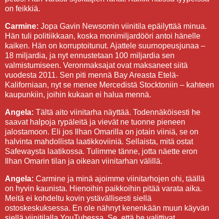
on feikkiä.
Carmine:
Jopa Gavin Newsomin viinitila epäilyttää minua.
Hän tuli politiikkaan, koska monimiljardööri antoi hänelle
kaiken. Hän on korruptoitunut. Ajattele suurnopeusjunaa –
18 miljardia, ja nyt ennustetaan 100 miljardia sen
valmistumiseen. Veronmaksajat ovat maksaneet siitä
vuodesta 2011. Sen piti mennä Bay Areasta Etelä-
Kaliforniaan, nyt se menee Mercedistä Stocktoniin – kahteen
kaupunkiin, joihin kukaan ei halua mennä.
Angela:
Tältä aito viinitarha näyttää. Todennäköisesti he
saavat halpoja rypäleitä ja vievät ne tuonne pieneen
jalostamoon. Eli jos Ilhan Omarilla on jotain viiniä, se on
halvinta mahdollista laatikkoviiniä. Sellaista, mitä ostat
Safewaysta laatikossa. Tulimme tänne, jotta näette eron
Ilhan Omarin tilan ja oikean viinitarhan välillä.
Angela:
Carmine ja minä ajoimme viinitarhojen ohi, täällä
on hyvin kaunista. Hienoihin paikkoihin pitää varata aika.
Meitä ei kohdeltu kovin ystävällisesti siellä
ostoskeskuksessa. En ole nähnyt kenenkään muun käyvän
siellä viinitilalla YouTubessa. Se, että he valittivat