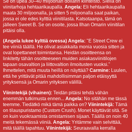
Se on upea 30–40 miljoonan dollarin kiinteistö. Siellä on
viinitarhoja hehtaarikaupalla.
Angela:
Eli hehtaarikaupalla
maata 30 miljoonalla, ja sitten 5 miljoonalla saat paikan,
jossa ei ole edes kylttiä viinitilasta. Katsotaanpa, tämä on
jälleen Sweet B. Se on osoite, jossa Ilhan Omarin viinitilan
pitäisi olla.
(Angela lukee kylttiä ovessa)
Angela:
"E Street Crew ei
tee viiniä täällä. He olivat asiakkaita monia vuosia sitten ja
ovat lopettaneet toimintansa. Heidän osoitteensa on
linkitetty tähän osoitteeseen muiden asiakasviinitilojen
tapaan osavaltion ja liittovaltion ilmoitusten vuoksi."
Ihmettelen, mitä muuta heillä on näyttää?
Carmine:
Luulen,
että he yrittävät pitää mahdollisimman paljon etäisyyttä
yrityksensä ja Omarin yrityksen välillä.
Viinintekijä (vihainen):
Teidän pitäisi tehdä vähän
enemmän tutkimusta ennen...
Angela:
No sitähän me tässä
teemme. Tiedätkö mikä tämä paikka on?
Viinintekijä:
Tämä
on tilauspuristamo (Custom Crush). Monet käyttävät sitä. Se
on kuin vuokraamista omistamisen sijaan. Täällä on noin 40
meitä tekemässä viiniä.
Angela:
Yritämme vain selvittää,
mitä täällä tapahtuu.
Viinintekijä:
Seuraavalla kerralla