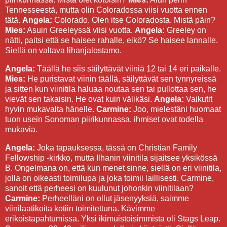
Tennesseestä, mutta olin Coloradossa viisi vuotta ennen
tätä.
Angela:
Colorado. Olen itse Coloradosta. Mistä päin?
Mies:
Asuin Greeleyssä viisi vuotta.
Angela:
Greeley on
nätti, paitsi että se haisee rahalle, eikö? Se haisee lannalle.
Siellä on valtava lihanjalostamo.
Angela:
Täällä he siis säilyttävät viiniä 12 tai 14 eri paikalle.
Mies:
He puristavat viinin täällä, säilyttävät sen tynnyreissä
ja sitten kun viinitila haluaa noutaa sen tai pullottaa sen, he
vievät sen takaisin. He ovat kuin välikäsi.
Angela:
Vaikutit
hyvin mukavalta hänelle.
Carmine:
Joo, mielestäni huomaat
tuon usein Sonoman piirikunnassa, ihmiset ovat todella
mukavia.
Angela:
Joka tapauksessa, tässä on Christian Family
Fellowship -kirkko, mutta Ilhanin viinitila sijaitsee yksikössä
B. Ongelmana on, että kun menet sinne, siellä on eri viinitila,
jolla on oikeasti toimilupa ja joka toimii laillisesti. Carmine,
sanoit että perheesi on kuulunut johonkin viinitilaan?
Carmine:
Perheelläni on ollut jäsenyyksiä, saimme
viinilaatikoita kotiin toimitettuna. Kävimme
erikoistapahtumissa. Yksi ikimuistoisimmista oli Stags Leap.