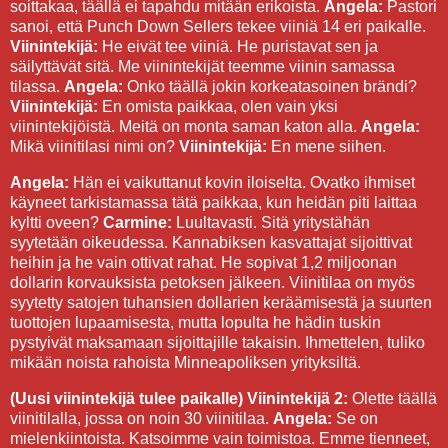
soittakaa, täällä ei tapahdu mitään erikoista.
Angela:
Pastori
sanoi, että Punch Down Sellers tekee viiniä 14 eri paikalle.
Viinintekijä:
He eivät tee viiniä. He puristavat sen ja
säilyttävät sitä. Me viinintekijät teemme viinin samassa
tilassa.
Angela:
Onko täällä jokin korkeatasoinen brändi?
Viinintekijä:
En omista paikkaa, olen vain yksi
viinintekijöistä. Meitä on monta saman katon alla.
Angela:
Mikä viinitilasi nimi on?
Viinintekijä:
En mene siihen.
Angela:
Hän ei vaikuttanut kovin iloiselta. Ovatko ihmiset
käyneet tarkistamassa tätä paikkaa, kun heidän piti laittaa
kyltti oveen?
Carmine:
Luultavasti. Sitä yritystähän
syytetään oikeudessa. Kannabiksen kasvattajat sijoittivat
heihin ja he vain ottivat rahat. He sopivat 1,2 miljoonan
dollarin korvauksista petoksen jälkeen. Viinitilaa on myös
syytetty satojen tuhansien dollarien keräämisestä ja suurten
tuottojen lupaamisesta, mutta lopulta he hädin tuskin
pystyivät maksamaan sijoittajille takaisin. Ihmettelen, tuliko
mikään noista rahoista Minneapoliksen yrityksiltä.
(Uusi viinintekijä tulee paikalle)
Viinintekijä 2:
Olette täällä
viinitilalla, jossa on noin 30 viinitilaa.
Angela:
Se on
mielenkiintoista. Katsoimme vain toimistoa. Emme tienneet,