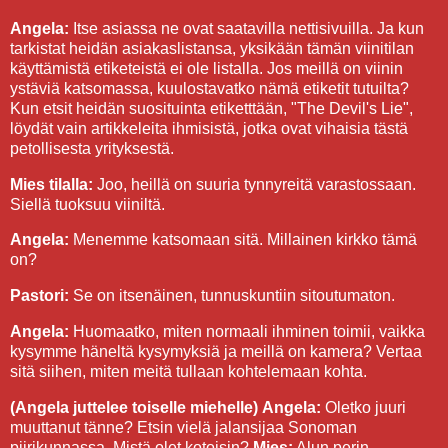
Angela:
Itse asiassa ne ovat saatavilla nettisivuilla. Ja kun
tarkistat heidän asiakaslistansa, yksikään tämän viinitilan
käyttämistä etiketeistä ei ole listalla. Jos meillä on viinin
ystäviä katsomassa, kuulostavatko nämä etiketit tutuilta?
Kun etsit heidän suosituinta etiketttään, "The Devil's Lie",
löydät vain artikkeleita ihmisistä, jotka ovat vihaisia tästä
petollisesta yrityksestä.
Mies tilalla:
Joo, heillä on suuria tynnyreitä varastossaan.
Siellä tuoksuu viiniltä.
Angela:
Menemme katsomaan sitä. Millainen kirkko tämä
on?
Pastori:
Se on itsenäinen, tunnuskuntiin sitoutumaton.
Angela:
Huomaatko, miten normaali ihminen toimii, vaikka
kysymme häneltä kysymyksiä ja meillä on kamera? Vertaa
sitä siihen, miten meitä tullaan kohtelemaan kohta.
(Angela juttelee toiselle miehelle)
Angela:
Oletko juuri
muuttanut tänne? Etsin vielä jalansijaa Sonoman
piirikunnassa. Mistä olet kotoisin?
Mies:
Alun perin