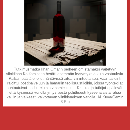
Tutkimusmatka Ilhan Omarin perheen omistamaksi väitetyyn
viinitilaan Kaliforniassa herätti enemmän kysymyksiä kuin vastauksia.
Paikan päällä ei ollut nähtävissä aitoa viinintuotantoa, vaan asiointi
rajoittui postipalveluun ja hämäriin teollisuustiloihin, joissa työntekijät
suhtautuivat tiedusteluihin vihamielisesti. Kriitikot ja tutkijat epäilevät,
että kyseessä voi olla yritys pestä poliittisesti kyseenalaista rahaa
kalliin ja vaikeasti valvottavan viinibisneksen varjolla. AI Kuva/Gemin
3 Pro