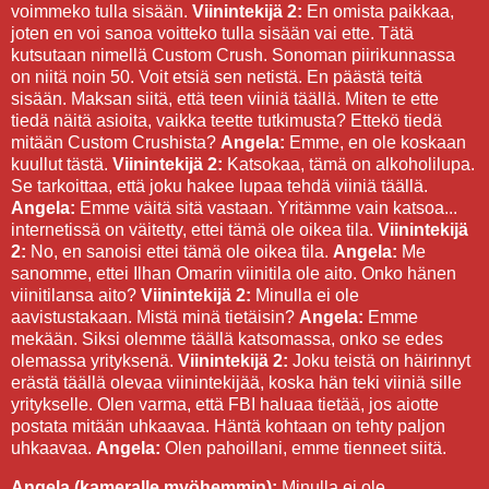
voimmeko tulla sisään.
Viinintekijä 2:
En omista paikkaa,
joten en voi sanoa voitteko tulla sisään vai ette. Tätä
kutsutaan nimellä Custom Crush. Sonoman piirikunnassa
on niitä noin 50. Voit etsiä sen netistä. En päästä teitä
sisään. Maksan siitä, että teen viiniä täällä. Miten te ette
tiedä näitä asioita, vaikka teette tutkimusta? Ettekö tiedä
mitään Custom Crushista?
Angela:
Emme, en ole koskaan
kuullut tästä.
Viinintekijä 2:
Katsokaa, tämä on alkoholilupa.
Se tarkoittaa, että joku hakee lupaa tehdä viiniä täällä.
Angela:
Emme väitä sitä vastaan. Yritämme vain katsoa...
internetissä on väitetty, ettei tämä ole oikea tila.
Viinintekijä
2:
No, en sanoisi ettei tämä ole oikea tila.
Angela:
Me
sanomme, ettei Ilhan Omarin viinitila ole aito. Onko hänen
viinitilansa aito?
Viinintekijä 2:
Minulla ei ole
aavistustakaan. Mistä minä tietäisin?
Angela:
Emme
mekään. Siksi olemme täällä katsomassa, onko se edes
olemassa yrityksenä.
Viinintekijä 2:
Joku teistä on häirinnyt
erästä täällä olevaa viinintekijää, koska hän teki viiniä sille
yritykselle. Olen varma, että FBI haluaa tietää, jos aiotte
postata mitään uhkaavaa. Häntä kohtaan on tehty paljon
uhkaavaa.
Angela:
Olen pahoillani, emme tienneet siitä.
Angela (kameralle myöhemmin):
Minulla ei ole