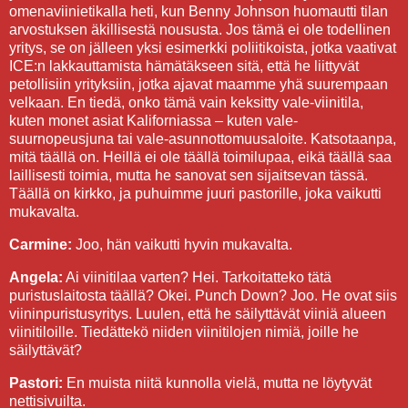
omenaviinietikalla heti, kun Benny Johnson huomautti tilan
arvostuksen äkillisestä noususta. Jos tämä ei ole todellinen
yritys, se on jälleen yksi esimerkki poliitikoista, jotka vaativat
ICE:n lakkauttamista hämätäkseen sitä, että he liittyvät
petollisiin yrityksiin, jotka ajavat maamme yhä suurempaan
velkaan. En tiedä, onko tämä vain keksitty vale-viinitila,
kuten monet asiat Kaliforniassa – kuten vale-
suurnopeusjuna tai vale-asunnottomuusaloite. Katsotaanpa,
mitä täällä on. Heillä ei ole täällä toimilupaa, eikä täällä saa
laillisesti toimia, mutta he sanovat sen sijaitsevan tässä.
Täällä on kirkko, ja puhuimme juuri pastorille, joka vaikutti
mukavalta.
Carmine:
Joo, hän vaikutti hyvin mukavalta.
Angela:
Ai viinitilaa varten? Hei. Tarkoitatteko tätä
puristuslaitosta täällä? Okei. Punch Down? Joo. He ovat siis
viininpuristusyritys. Luulen, että he säilyttävät viiniä alueen
viinitiloille. Tiedättekö niiden viinitilojen nimiä, joille he
säilyttävät?
Pastori:
En muista niitä kunnolla vielä, mutta ne löytyvät
nettisivuilta.