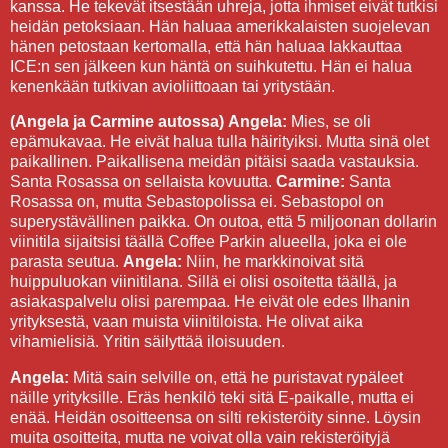
kanssa. He tekevät itsestään uhreja, jotta ihmiset eivät tutkisi
heidän petoksiaan. Hän haluaa amerikkalaisten suojelevan
hänen petostaan kertomalla, että hän haluaa lakkauttaa
ICE:n sen jälkeen kun häntä on suihkutettu. Hän ei halua
kenenkään tutkivan avioliittoaan tai yritystään.
(Angela ja Carmine autossa)
Angela:
Mies, se oli
epämukavaa. He eivät halua tulla häirityiksi. Mutta sinä olet
paikallinen. Paikallisena meidän pitäisi saada vastauksia.
Santa Rosassa on sellaista kovuutta.
Carmine:
Santa
Rosassa on, mutta Sebastopolissa ei. Sebastopol on
superystävällinen paikka. On outoa, että 5 miljoonan dollarin
viinitila sijaitsisi täällä Coffee Parkin alueella, joka ei ole
parasta seutua.
Angela:
Niin, he markkinoivat sitä
huippuluokan viinitilana. Sillä ei olisi osoitetta täällä, ja
asiakaspalvelu olisi parempaa. He eivät ole edes Ilhanin
yrityksestä, vaan muista viinitiloista. He olivat aika
vihamielisiä. Yritin säilyttää iloisuuden.
Angela:
Mitä sain selville on, että he puristavat rypäleet
näille yrityksille. Eräs henkilö teki sitä E-paikalle, mutta ei
enää. Heidän osoitteensa on silti rekisteröity sinne. Löysin
muita osoitteita, mutta ne voivat olla vain rekisteröityjä