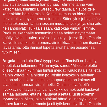
aavistustakaan, mistä hän puhuu. Tulimme tänne vain
katsomaan, toimiiko E Street Crew täällä. En suosittele
kenenkään häiritsemistä. Kenttätutkimus on hienoa, mutta
he vaikuttivat hyvin hermostuneilta. Sitten yleisjohtaja käski
meitä tekemään tämän jossain muualla. Jos yritys olisi aito,
he sanoisivat: "Tulkaa sisään, katsokaa ympärillemme."
Puolustuskannalle asettuminen saa heidät näyttämään
epäilyttäviltä. Luulen, että se hyökkäys, jossa Ilhan Omarin
kasvoille suihkutettiin omenaviinietikkaa, oli hänen itsensä
lavastama, jotta ihmiset lopettaisivat hänen asioidensa
tutkimisen.
Angela:
Ihan kuin tämä tyyppi sanoi: "Ihmisiä on häiritty,
lopettakaa tutkiminen." Hän myös sanoi: "Missä te olette
olleet?", ikään kuin hän tuntisi meidät. Kuulostaa siltä, että
näihin yrityksiin ja niiden poliittisiin kytköksiin laitetaan
paljon rahaa. Uskon, että se kaupungintalon kokous oli
lavastettu luomaan viraali hetki. Oli niin selvää, että
hyökkäys oli lavastettu. Ja nyt kaikki demokraatit toistavat
samaa lausetta, että he haluavat asettaa Kristi Noemin
syytteeseen. Mies, joka suihkutti häntä, oli nähty kuvissa
hänen kanssaan aiemmin ja oli työskennellyt Ilhan Omarin