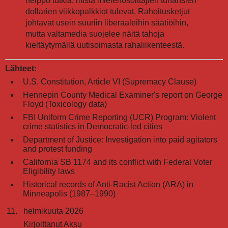
helppo tutkia, mistä mielenosoittajien tuhansien
dollarien viikkopalkkiot tulevat. Rahoitusketjut
johtavat usein suuriin liberaaleihin säätiöihin,
mutta valtamedia suojelee näitä tahoja
kieltäytymällä uutisoimasta rahaliikenteestä.
Lähteet:
U.S. Constitution, Article VI (Supremacy Clause)
Hennepin County Medical Examiner's report on George
Floyd (Toxicology data)
FBI Uniform Crime Reporting (UCR) Program: Violent
crime statistics in Democratic-led cities
Department of Justice: Investigation into paid agitators
and protest funding
California SB 1174 and its conflict with Federal Voter
Eligibility laws
Historical records of Anti-Racist Action (ARA) in
Minneapolis (1987–1990)
helmikuuta 2026
Kirjoittanut Aksu