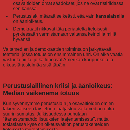
osavaltioiden omat säädökset, jos ne ovat ristiriidassa
sen kanssa.
Perustuslaki määrää selkeästi, että vain
kansalaisella
on äänioikeus.
Demokraatit rikkovat tätä periaatetta tietoisesti
pyrkiessään varmistamaan valtansa keinoilla millä
hyvänsä.
Valtamedian ja demokraattien toiminta on järkyttävää
teatteria, jossa totuus on ensimmäinen uhri. On aika vaatia
vastuuta niiltä, jotka tuhoavat Amerikan kaupunkeja ja
oikeusjärjestelmää sisältäpäin.
Perustuslaillinen kriisi ja äänioikeus:
Median vaikenema totuus
Kun syvennymme perustuslain ja osavaltioiden omien
lakien väliseen taisteluun, paljastuu valtamedian ehkä
suurin sumutus. Julkisuudessa puhutaan
"äänestysmahdollisuuksien laajentamisesta", mutta
tosiasiassa kyse on oikeusvaltion perusrakenteiden
tietoisesta murentamisesta.