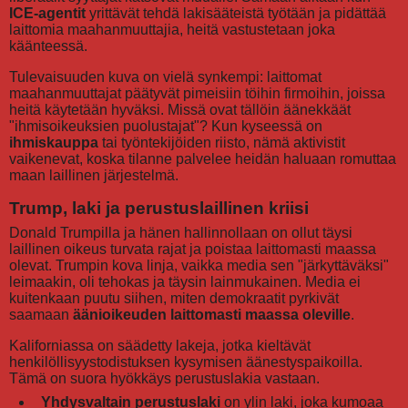
ICE-agentit
yrittävät tehdä lakisääteistä työtään ja pidättää
laittomia maahanmuuttajia, heitä vastustetaan joka
käänteessä.
Tulevaisuuden kuva on vielä synkempi: laittomat
maahanmuuttajat päätyvät pimeisiin töihin firmoihin, joissa
heitä käytetään hyväksi. Missä ovat tällöin äänekkäät
"ihmisoikeuksien puolustajat"? Kun kyseessä on
ihmiskauppa
tai työntekijöiden riisto, nämä aktivistit
vaikenevat, koska tilanne palvelee heidän haluaan romuttaa
maan laillinen järjestelmä.
Trump, laki ja perustuslaillinen kriisi
Donald Trumpilla ja hänen hallinnollaan on ollut täysi
laillinen oikeus turvata rajat ja poistaa laittomasti maassa
olevat. Trumpin kova linja, vaikka media sen "järkyttäväksi"
leimaakin, oli tehokas ja täysin lainmukainen. Media ei
kuitenkaan puutu siihen, miten demokraatit pyrkivät
saamaan
äänioikeuden laittomasti maassa oleville
.
Kaliforniassa on säädetty lakeja, jotka kieltävät
henkilöllisyystodistuksen kysymisen äänestyspaikoilla.
Tämä on suora hyökkäys perustuslakia vastaan.
Yhdysvaltain perustuslaki
on ylin laki, joka kumoaa