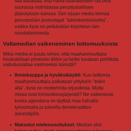
sitä tosiasiaa, että nämä osavaltioiden lait ovat
suorassa ristiriidassa perustuslaillisen
järjestyksen kanssa. Sen sijaan media leimaa
perustuslain puolustajat "äärioikeistolaisiksi",
vaikka kyse on pelkästään kirjoitetun lain
noudattamisesta.
Valtamedian vaikeneminen laittomuuksista
Miksi media ei puutu siihen, että maahanmuuttajia
houkutellaan pimeisiin töihin ja heille luvataan poliittista
vaikutusvaltaa vastineeksi äänistä?
Ihmiskauppa ja hyväksikäyttö:
Kun laittomia
maahanmuuttajia palkataan yrityksiin "tiskin
alta", kyse on modernista orjuudesta. Mutta
missä ovat ihmisoikeusjärjestöt? Ne vaikenevat,
koska agendana on täyttää maa halvalla
työvoimalla ja tulevilla demokraattien
äänestäjillä.
Maksetut mielenosoitukset:
Median olisi