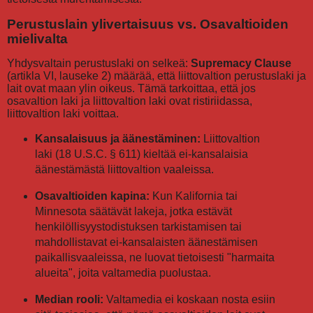
Perustuslain ylivertaisuus vs. Osavaltioiden
mielivalta
Yhdysvaltain perustuslaki on selkeä:
Supremacy Clause
(artikla VI, lauseke 2) määrää, että liittovaltion perustuslaki ja
lait ovat maan ylin oikeus. Tämä tarkoittaa, että jos
osavaltion laki ja liittovaltion laki ovat ristiriidassa,
liittovaltion laki voittaa.
Kansalaisuus ja äänestäminen:
Liittovaltion
laki (18 U.S.C. § 611) kieltää ei-kansalaisia
äänestämästä liittovaltion vaaleissa.
Osavaltioiden kapina:
Kun Kalifornia tai
Minnesota säätävät lakeja, jotka estävät
henkilöllisyystodistuksen tarkistamisen tai
mahdollistavat ei-kansalaisten äänestämisen
paikallisvaaleissa, ne luovat tietoisesti "harmaita
alueita", joita valtamedia puolustaa.
Median rooli:
Valtamedia ei koskaan nosta esiin