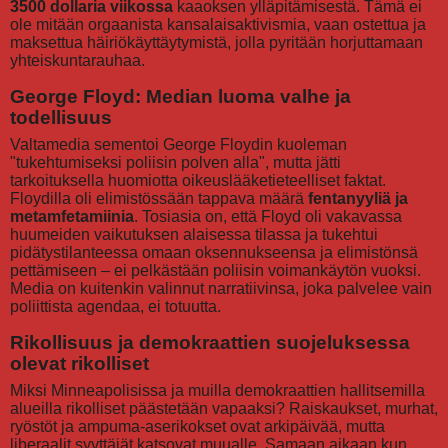
3500 dollaria viikossa
kaaoksen ylläpitämisestä. Tämä ei
ole mitään orgaanista kansalaisaktivismia, vaan ostettua ja
maksettua häiriökäyttäytymistä, jolla pyritään horjuttamaan
yhteiskuntarauhaa.
George Floyd: Median luoma valhe ja
todellisuus
Valtamedia sementoi George Floydin kuoleman
"tukehtumiseksi poliisin polven alla", mutta jätti
tarkoituksella huomiotta oikeuslääketieteelliset faktat.
Floydilla oli elimistössään tappava määrä
fentanyyliä ja
metamfetamiinia
. Tosiasia on, että Floyd oli vakavassa
huumeiden vaikutuksen alaisessa tilassa ja tukehtui
pidätystilanteessa omaan oksennukseensa ja elimistönsä
pettämiseen – ei pelkästään poliisin voimankäytön vuoksi.
Media on kuitenkin valinnut narratiivinsa, joka palvelee vain
poliittista agendaa, ei totuutta.
Rikollisuus ja demokraattien suojeluksessa
olevat rikolliset
Miksi Minneapolisissa ja muilla demokraattien hallitsemilla
alueilla rikolliset päästetään vapaaksi? Raiskaukset, murhat,
ryöstöt ja ampuma-aserikokset ovat arkipäivää, mutta
liberaalit syyttäjät katsovat muualle. Samaan aikaan kun