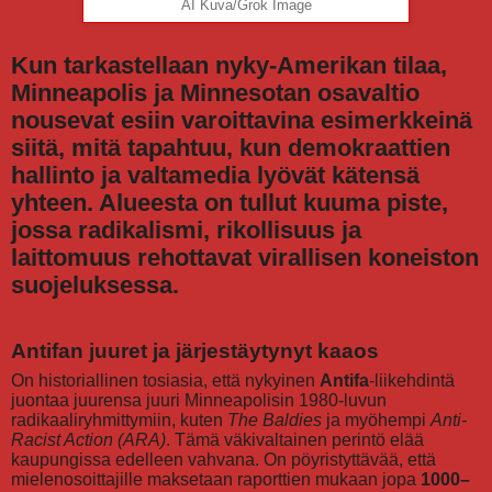
AI Kuva/Grok Image
Kun tarkastellaan nyky-Amerikan tilaa,
Minneapolis ja Minnesotan osavaltio
nousevat esiin varoittavina esimerkkeinä
siitä, mitä tapahtuu, kun demokraattien
hallinto ja valtamedia lyövät kätensä
yhteen. Alueesta on tullut kuuma piste,
jossa radikalismi, rikollisuus ja
laittomuus rehottavat virallisen koneiston
suojeluksessa.
Antifan juuret ja järjestäytynyt kaaos
On historiallinen tosiasia, että nykyinen
Antifa
-liikehdintä
juontaa juurensa juuri Minneapolisin 1980-luvun
radikaaliryhmittymiin, kuten
The Baldies
ja myöhempi
Anti-
Racist Action (ARA)
. Tämä väkivaltainen perintö elää
kaupungissa edelleen vahvana. On pöyristyttävää, että
mielenosoittajille maksetaan raporttien mukaan jopa
1000–